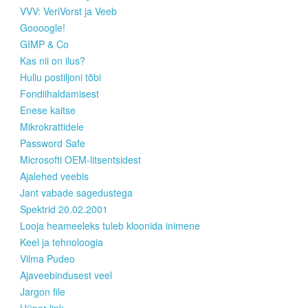
VVV: VeriVorst ja Veeb
Goooogle!
GIMP & Co
Kas nii on ilus?
Hullu postiljoni tõbi
Fondiihaldamisest
Enese kaitse
Mikrokrattidele
Password Safe
Microsofti OEM-litsentsidest
Ajalehed veebis
Jant vabade sagedustega
Spektrid 20.02.2001
Looja heameeleks tuleb kloonida inimene
Keel ja tehnoloogia
Vilma Pudeo
Ajaveebindusest veel
Jargon file