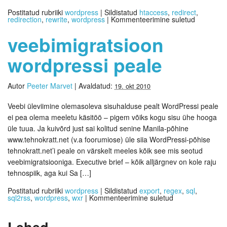
Postitatud rubriiki
wordpress
|
Sildistatud
htaccess
,
redirect
,
redirection
,
rewrite
,
wordpress
|
Kommenteerimine suletud
veebimigratsioon
wordpressi peale
Autor
Peeter Marvet
|
Avaldatud:
19. okt 2010
Veebi üleviimine olemasoleva sisuhalduse pealt WordPressi peale
ei pea olema meeletu käsitöö – pigem võiks kogu sisu ühe hooga
üle tuua. Ja kuivõrd just sai kolitud senine Manila-põhine
www.tehnokratt.net (v.a foorumiose) üle siia WordPressi-põhise
tehnokratt.net’i peale on värskelt meeles kõik see mis seotud
veebimigratsiooniga. Executive brief – kõik alljärgnev on kole raju
tehnospiik, aga kui Sa […]
Postitatud rubriiki
wordpress
|
Sildistatud
export
,
regex
,
sql
,
sql2rss
,
wordpress
,
wxr
|
Kommenteerimine suletud