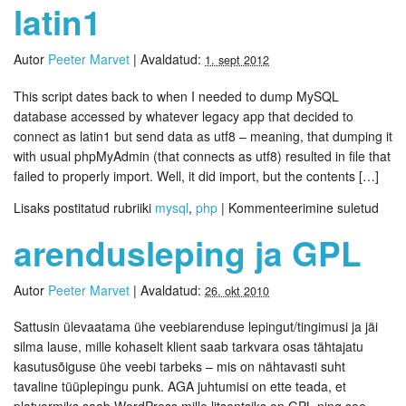
latin1
Autor
Peeter Marvet
|
Avaldatud:
1. sept 2012
This script dates back to when I needed to dump MySQL
database accessed by whatever legacy app that decided to
connect as latin1 but send data as utf8 – meaning, that dumping it
with usual phpMyAdmin (that connects as utf8) resulted in file that
failed to properly import. Well, it did import, but the contents […]
Lisaks postitatud rubriiki
mysql
,
php
|
Kommenteerimine suletud
arendusleping ja GPL
Autor
Peeter Marvet
|
Avaldatud:
26. okt 2010
Sattusin ülevaatama ühe veebiarenduse lepingut/tingimusi ja jäi
silma lause, mille kohaselt klient saab tarkvara osas tähtajatu
kasutusõiguse ühe veebi tarbeks – mis on nähtavasti suht
tavaline tüüplepingu punk. AGA juhtumisi on ette teada, et