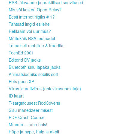
RSS: ülevaade ja praktilised soovitused
Mis või kes on Open Relay?
Eesti internetiriigiks # 1?
Tähtsad lingid esilehel
Reklaam või uurimus?
Mõttekäik BSA teemadel
Totaalselt mobiilne & traadita
TechEd 2001
Editorid DV jaoks
Bluetooth sinu läpaka jaoks
Animatsiooniks sobilik soft
Pets goes XP
Viirus ja antiviirus (ehk viirusepeletaja)
ID kaart
T-särgindusest RodCoveris
Sisu mänedzeerimisest
PDF Crash Course
Mmmm… raha hais!
Hüpe ja hype, haip ja ai-pii