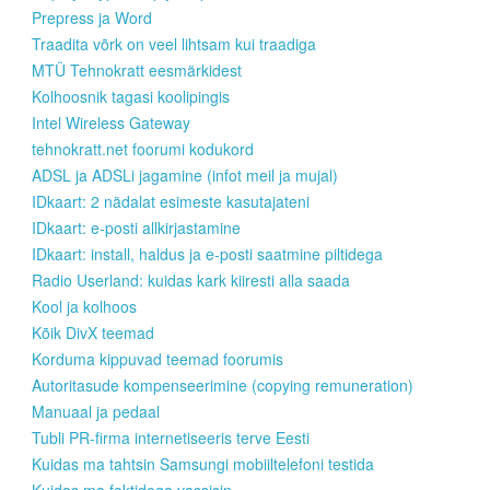
Prepress ja Word
Traadita võrk on veel lihtsam kui traadiga
MTÜ Tehnokratt eesmärkidest
Kolhoosnik tagasi koolipingis
Intel Wireless Gateway
tehnokratt.net foorumi kodukord
ADSL ja ADSLi jagamine (infot meil ja mujal)
IDkaart: 2 nädalat esimeste kasutajateni
IDkaart: e-posti allkirjastamine
IDkaart: install, haldus ja e-posti saatmine piltidega
Radio Userland: kuidas kark kiiresti alla saada
Kool ja kolhoos
Kõik DivX teemad
Korduma kippuvad teemad foorumis
Autoritasude kompenseerimine (copying remuneration)
Manuaal ja pedaal
Tubli PR-firma internetiseeris terve Eesti
Kuidas ma tahtsin Samsungi mobiiltelefoni testida