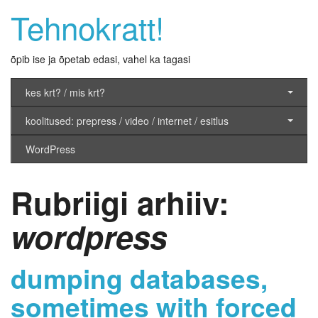
Tehnokratt!
õpib ise ja õpetab edasi, vahel ka tagasi
kes krt? / mis krt?
koolitused: prepress / video / internet / esitlus
WordPress
Rubriigi arhiiv:
wordpress
dumping databases,
sometimes with forced