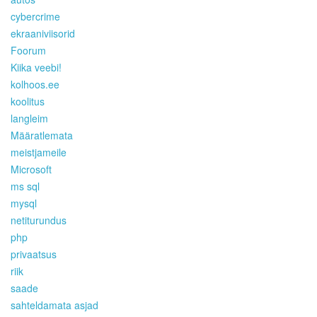
cybercrime
ekraaniviisorid
Foorum
Kiika veebi!
kolhoos.ee
koolitus
langleim
Määratlemata
meistjameile
Microsoft
ms sql
mysql
netiturundus
php
privaatsus
riik
saade
sahteldamata asjad