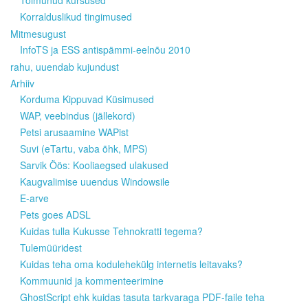
Toimunud kursused
Korralduslikud tingimused
Mitmesugust
InfoTS ja ESS antispämmi-eelnõu 2010
rahu, uuendab kujundust
Arhiiv
Korduma Kippuvad Küsimused
WAP, veebindus (jällekord)
Petsi arusaamine WAPist
Suvi (eTartu, vaba õhk, MPS)
Sarvik Öös: Kooliaegsed ulakused
Kaugvalimise uuendus Windowsile
E-arve
Pets goes ADSL
Kuidas tulla Kukusse Tehnokratti tegema?
Tulemüüridest
Kuidas teha oma kodulehekülg internetis leitavaks?
Kommuunid ja kommenteerimine
GhostScript ehk kuidas tasuta tarkvaraga PDF-faile teha