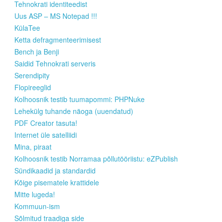
Tehnokrati identiteedist
Uus ASP – MS Notepad !!!
KülaTee
Ketta defragmenteerimisest
Bench ja Benji
Saidid Tehnokrati serveris
Serendipity
Flopireeglid
Kolhoosnik testib tuumapommi: PHPNuke
Lehekülg tuhande näoga (uuendatud)
PDF Creator tasuta!
Internet üle satelliidi
Mina, piraat
Kolhoosnik testib Norramaa põllutööriistu: eZPublish
Sündikaadid ja standardid
Kõige pisematele krattidele
Mitte lugeda!
Kommuun-ism
Sõlmitud traadiga side