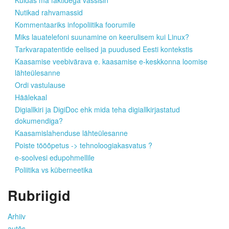
Kuidas ma faktidega vassisin
Nutikad rahvamassid
Kommentaariks infopoliitika foorumile
Miks lauatelefoni suunamine on keerulisem kui Linux?
Tarkvarapatentide eelised ja puudused Eesti kontekstis
Kaasamise veebivärava e. kaasamise e-keskkonna loomise
lähteülesanne
Ordi vastulause
Häälekaal
Digiallkiri ja DigiDoc ehk mida teha digiallkirjastatud
dokumendiga?
Kaasamislahenduse lähteülesanne
Poiste tööõpetus -> tehnoloogiakasvatus ?
e-soolvesi edupohmellile
Poliitika vs küberneetika
Rubriigid
Arhiiv
autõs