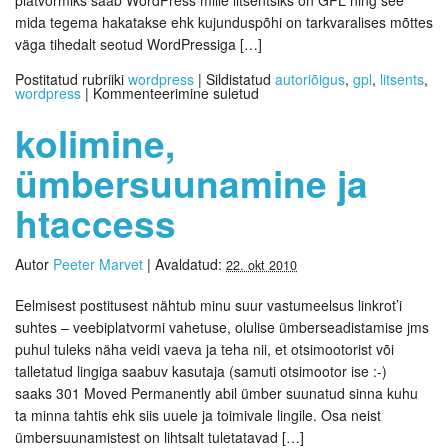
platvormiks saab WordPress mille litsentsiks on GPL ning see
mida tegema hakatakse ehk kujunduspõhi on tarkvaralises mõttes
väga tihedalt seotud WordPressiga […]
Postitatud rubriiki
wordpress
|
Sildistatud
autoriõigus
,
gpl
,
litsents
,
wordpress
|
Kommenteerimine suletud
kolimine,
ümbersuunamine ja
htaccess
Autor
Peeter Marvet
|
Avaldatud:
22. okt 2010
Eelmisest postitusest nähtub minu suur vastumeelsus linkrot’i
suhtes – veebiplatvormi vahetuse, olulise ümberseadistamise jms
puhul tuleks näha veidi vaeva ja teha nii, et otsimootorist või
talletatud lingiga saabuv kasutaja (samuti otsimootor ise :-)
saaks 301 Moved Permanently abil ümber suunatud sinna kuhu
ta minna tahtis ehk siis uuele ja toimivale lingile. Osa neist
ümbersuunamistest on lihtsalt tuletatavad […]