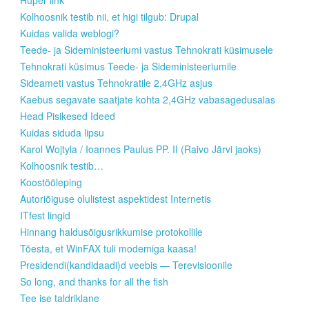
Hüper link
Kolhoosnik testib nii, et higi tilgub: Drupal
Kuidas valida weblogi?
Teede- ja Sideministeeriumi vastus Tehnokrati küsimusele
Tehnokrati küsimus Teede- ja Sideministeeriumile
Sideameti vastus Tehnokratile 2,4GHz asjus
Kaebus segavate saatjate kohta 2,4GHz vabasagedusalas
Head Pisikesed Ideed
Kuidas siduda lipsu
Karol Wojtyla / Ioannes Paulus PP. II (Raivo Järvi jaoks)
Kolhoosnik testib…
Koostööleping
Autoriõiguse olulistest aspektidest Internetis
ITfest lingid
Hinnang haldusõigusrikkumise protokollile
Tõesta, et WinFAX tuli modemiga kaasa!
Presidendi(kandidaadi)d veebis — Terevisioonile
So long, and thanks for all the fish
Tee ise taldriklane