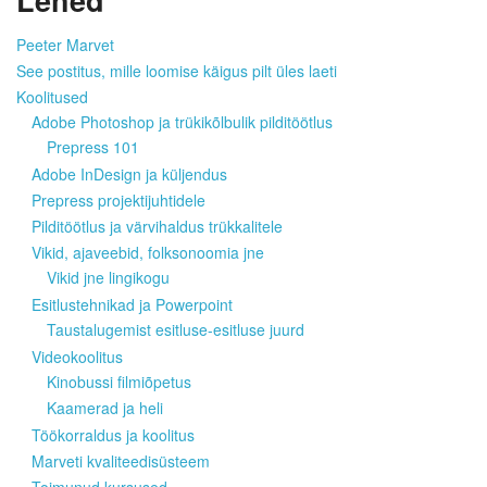
Lehed
Peeter Marvet
See postitus, mille loomise käigus pilt üles laeti
Koolitused
Adobe Photoshop ja trükikõlbulik pilditöötlus
Prepress 101
Adobe InDesign ja küljendus
Prepress projektijuhtidele
Pilditöötlus ja värvihaldus trükkalitele
Vikid, ajaveebid, folksonoomia jne
Vikid jne lingikogu
Esitlustehnikad ja Powerpoint
Taustalugemist esitluse-esitluse juurd
Videokoolitus
Kinobussi filmiõpetus
Kaamerad ja heli
Töökorraldus ja koolitus
Marveti kvaliteedisüsteem