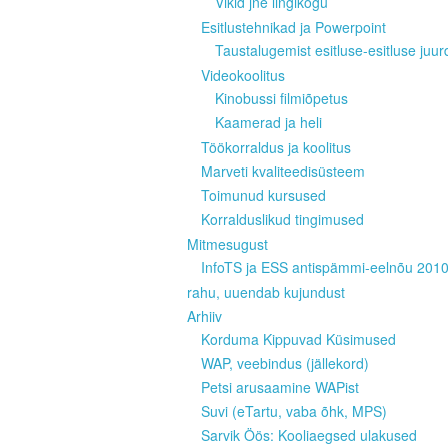
Vikid jne lingikogu
Esitlustehnikad ja Powerpoint
Taustalugemist esitluse-esitluse juur
Videokoolitus
Kinobussi filmiõpetus
Kaamerad ja heli
Töökorraldus ja koolitus
Marveti kvaliteedisüsteem
Toimunud kursused
Korralduslikud tingimused
Mitmesugust
InfoTS ja ESS antispämmi-eelnõu 201
rahu, uuendab kujundust
Arhiiv
Korduma Kippuvad Küsimused
WAP, veebindus (jällekord)
Petsi arusaamine WAPist
Suvi (eTartu, vaba õhk, MPS)
Sarvik Öös: Kooliaegsed ulakused