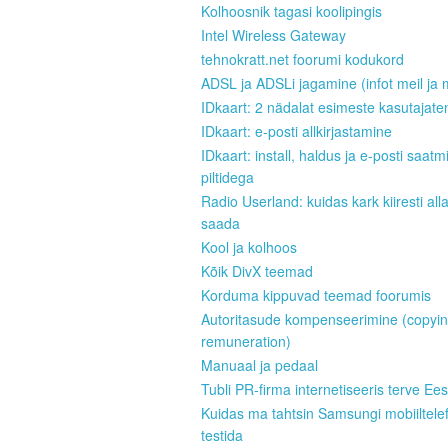
Kolhoosnik tagasi koolipingis
Intel Wireless Gateway
tehnokratt.net foorumi kodukord
ADSL ja ADSLi jagamine (infot meil ja 
IDkaart: 2 nädalat esimeste kasutajate
IDkaart: e-posti allkirjastamine
IDkaart: install, haldus ja e-posti saatm
piltidega
Radio Userland: kuidas kark kiiresti all
saada
Kool ja kolhoos
Kõik DivX teemad
Korduma kippuvad teemad foorumis
Autoritasude kompenseerimine (copyi
remuneration)
Manuaal ja pedaal
Tubli PR-firma internetiseeris terve Ees
Kuidas ma tahtsin Samsungi mobiiltele
testida