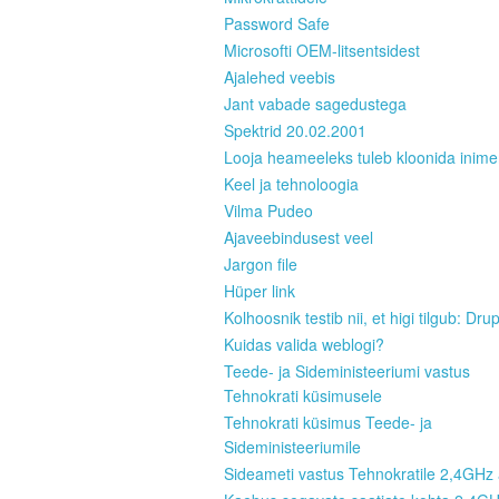
Password Safe
Microsofti OEM-litsentsidest
Ajalehed veebis
Jant vabade sagedustega
Spektrid 20.02.2001
Looja heameeleks tuleb kloonida inim
Keel ja tehnoloogia
Vilma Pudeo
Ajaveebindusest veel
Jargon file
Hüper link
Kolhoosnik testib nii, et higi tilgub: Dru
Kuidas valida weblogi?
Teede- ja Sideministeeriumi vastus
Tehnokrati küsimusele
Tehnokrati küsimus Teede- ja
Sideministeeriumile
Sideameti vastus Tehnokratile 2,4GHz 