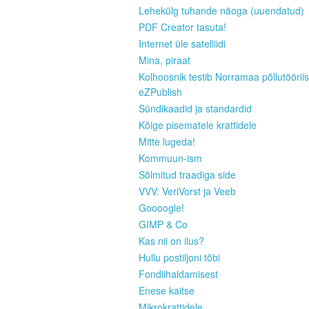
Lehekülg tuhande näoga (uuendatud)
PDF Creator tasuta!
Internet üle satelliidi
Mina, piraat
Kolhoosnik testib Norramaa põllutööriis
eZPublish
Sündikaadid ja standardid
Kõige pisematele krattidele
Mitte lugeda!
Kommuun-ism
Sõlmitud traadiga side
VVV: VeriVorst ja Veeb
Goooogle!
GIMP & Co
Kas nii on ilus?
Hullu postiljoni tõbi
Fondiihaldamisest
Enese kaitse
Mikrokrattidele