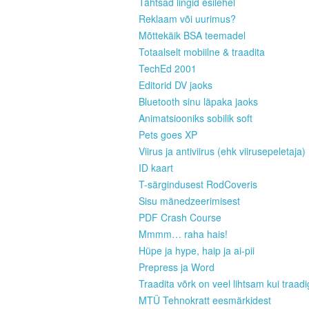
Tähtsad lingid esilehel
Reklaam või uurimus?
Mõttekäik BSA teemadel
Totaalselt mobiilne & traadita
TechEd 2001
Editorid DV jaoks
Bluetooth sinu läpaka jaoks
Animatsiooniks sobilik soft
Pets goes XP
Viirus ja antiviirus (ehk viirusepeletaja)
ID kaart
T-särgindusest RodCoveris
Sisu mänedzeerimisest
PDF Crash Course
Mmmm… raha hais!
Hüpe ja hype, haip ja ai-pii
Prepress ja Word
Traadita võrk on veel lihtsam kui traad
MTÜ Tehnokratt eesmärkidest