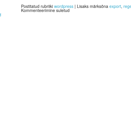
Postitatud rubriiki
wordpress
|
Lisaks märksõna
export
,
reg
Kommenteerimine suletud
d
0