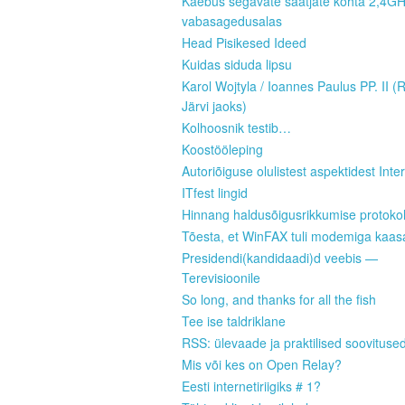
Kaebus segavate saatjate kohta 2,4G
vabasagedusalas
Head Pisikesed Ideed
Kuidas siduda lipsu
Karol Wojtyla / Ioannes Paulus PP. II (
Järvi jaoks)
Kolhoosnik testib…
Koostööleping
Autoriõiguse olulistest aspektidest Inter
ITfest lingid
Hinnang haldusõigusrikkumise protokoll
Tõesta, et WinFAX tuli modemiga kaas
Presidendi(kandidaadi)d veebis —
Terevisioonile
So long, and thanks for all the fish
Tee ise taldriklane
RSS: ülevaade ja praktilised soovituse
Mis või kes on Open Relay?
Eesti internetiriigiks # 1?