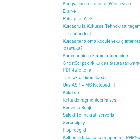
Kaugvalimise uuendus Windowsile
E-arve
Pets goes ADSL
Kuidas tulla Kukusse Tehnokratti tege
Tulemüüridest
Kuidas teha oma kodulehekülg internet
leitavaks?
Kommuunid ja kommenteerimine
GhostScript ehk kuidas tasuta tarkvar
PDF-faile teha
Tehnokrati identiteedist
Uus ASP – MS Notepad !!!
KülaTee
Ketta defragmenteerimisest
Bench ja Benji
Saidid Tehnokrati serveris
Serendipity
Flopireeglid
Kolhoosnik testib tuumapommi: PHPN