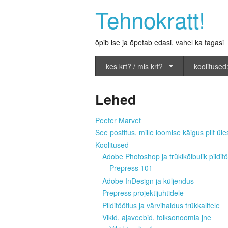
Tehnokratt!
õpib ise ja õpetab edasi, vahel ka tagasi
kes krt? / mis krt?
koolitused:
Lehed
Peeter Marvet
See postitus, mille loomise käigus pilt üles
Koolitused
Adobe Photoshop ja trükikõlbulik pilditö
Prepress 101
Adobe InDesign ja küljendus
Prepress projektijuhtidele
Pilditöötlus ja värvihaldus trükkalitele
Vikid, ajaveebid, folksonoomia jne