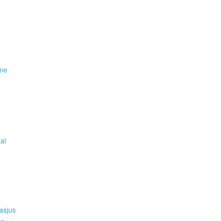
ene
pal
asjus