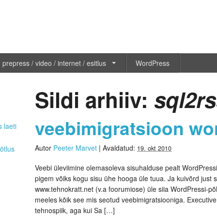
 prepress / video / internet / esitlus
WordPress
Sildi arhiiv:
sql2r
veebimigratsioon wo
 laeti
Autor
Peeter Marvet
|
Avaldatud:
ötlus
19. okt 2010
Veebi üleviimine olemasoleva sisuhalduse pealt WordPressi
pigem võiks kogu sisu ühe hooga üle tuua. Ja kuivõrd just s
www.tehnokratt.net (v.a foorumiose) üle siia WordPressi-põh
meeles kõik see mis seotud veebimigratsiooniga. Executive b
tehnospiik, aga kui Sa […]