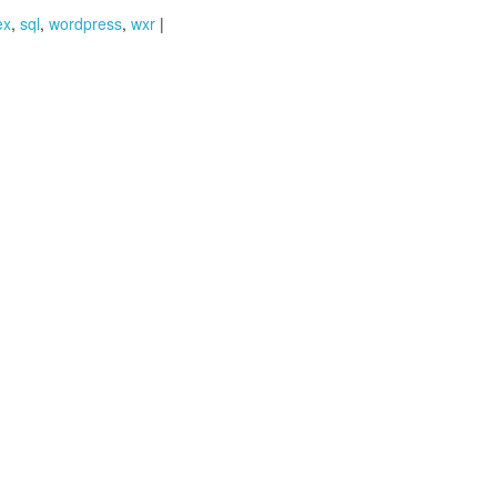
ex
,
sql
,
wordpress
,
wxr
|