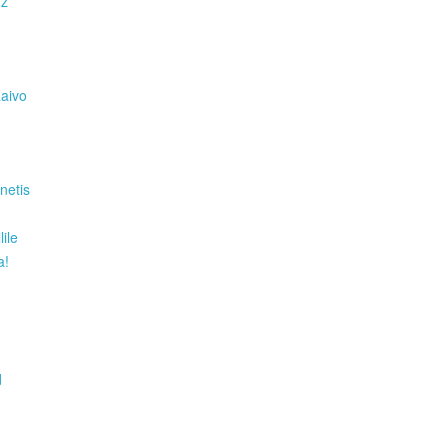
Hz
Raivo
netis
ile
a!
d