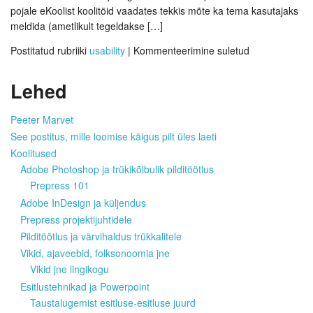
pojale eKoolist koolitöid vaadates tekkis mõte ka tema kasutajaks
meldida (ametlikult tegeldakse […]
Postitatud rubriiki
usability
|
Kommenteerimine suletud
Lehed
Peeter Marvet
See postitus, mille loomise käigus pilt üles laeti
Koolitused
Adobe Photoshop ja trükikõlbulik pilditöötlus
Prepress 101
Adobe InDesign ja küljendus
Prepress projektijuhtidele
Pilditöötlus ja värvihaldus trükkalitele
Vikid, ajaveebid, folksonoomia jne
Vikid jne lingikogu
Esitlustehnikad ja Powerpoint
Taustalugemist esitluse-esitluse juurd