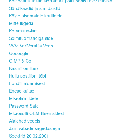
Kolhoosnik testib Norramaa põllutööriistu: eZPublish
Sündikaadid ja standardid
Kõige pisematele krattidele
Mitte lugeda!
Kommuun-ism
Sõlmitud traadiga side
VVV: VeriVorst ja Veeb
Goooogle!
GIMP & Co
Kas nii on ilus?
Hullu postiljoni tõbi
Fondiihaldamisest
Enese kaitse
Mikrokrattidele
Password Safe
Microsofti OEM-litsentsidest
Ajalehed veebis
Jant vabade sagedustega
Spektrid 20.02.2001