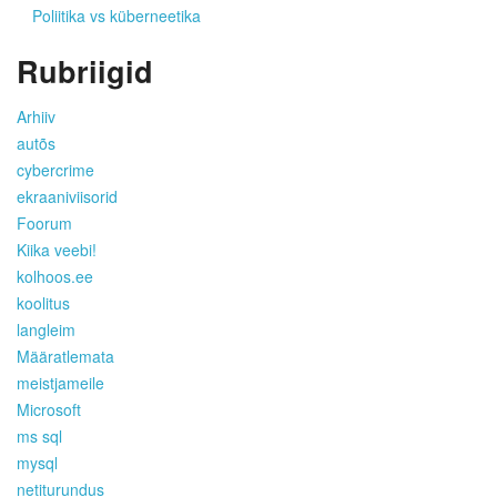
Poliitika vs küberneetika
Rubriigid
Arhiiv
autõs
cybercrime
ekraaniviisorid
Foorum
Kiika veebi!
kolhoos.ee
koolitus
langleim
Määratlemata
meistjameile
Microsoft
ms sql
mysql
netiturundus