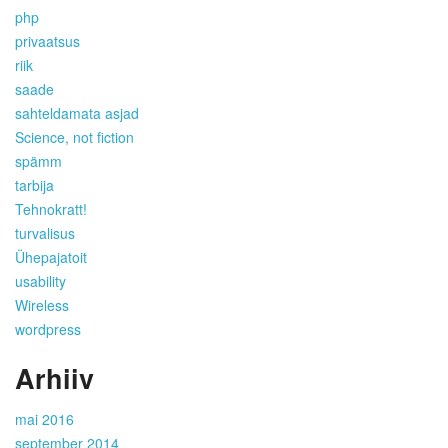
php
privaatsus
riik
saade
sahteldamata asjad
Science, not fiction
spämm
tarbija
Tehnokratt!
turvalisus
Ühepajatoit
usability
Wireless
wordpress
Arhiiv
mai 2016
september 2014