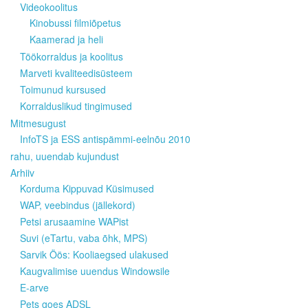
Videokoolitus
Kinobussi filmiõpetus
Kaamerad ja heli
Töökorraldus ja koolitus
Marveti kvaliteedisüsteem
Toimunud kursused
Korralduslikud tingimused
Mitmesugust
InfoTS ja ESS antispämmi-eelnõu 2010
rahu, uuendab kujundust
Arhiiv
Korduma Kippuvad Küsimused
WAP, veebindus (jällekord)
Petsi arusaamine WAPist
Suvi (eTartu, vaba õhk, MPS)
Sarvik Öös: Kooliaegsed ulakused
Kaugvalimise uuendus Windowsile
E-arve
Pets goes ADSL