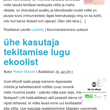
mida tasuks kindlasti eeskujuks võtta ja maha
viksida, on ühendatud avaliku ja kliendiveebi mudel millel on
plusse koos (minumeelest) liigse keerukusega ning on ka kohti,
mis mul karva tõsiselt turri ajavad. Olen eile-täna […]
Postitatud rubriiki
usability
|
Kommenteerimine suletud
ühe kasutaja
tekitamise lugu
ekoolist
Autor
Peeter Marvet
|
Avaldatud:
20. apr 2011
Uuel eKoolil saab peagi esimene õppeaasta
mööda ja kaheldamatult mõtleb (uus) omanik
mida muutma peaks – pakuks välja paar asja, mis
Notepad’i (või haldusliidese) abil peaksid olema nii
nipsti tehtavad, et võiks lausa enne uut kooliaastat
ette võtta. Uue kasutaja registreerimine Ükspäev nooremale