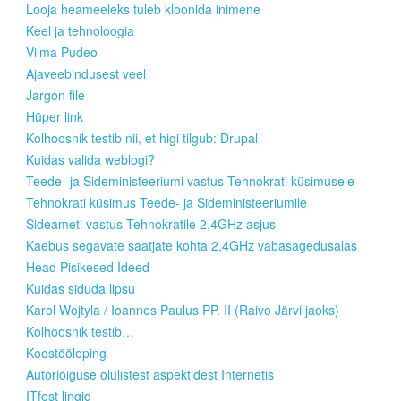
Looja heameeleks tuleb kloonida inimene
Keel ja tehnoloogia
Vilma Pudeo
Ajaveebindusest veel
Jargon file
Hüper link
Kolhoosnik testib nii, et higi tilgub: Drupal
Kuidas valida weblogi?
Teede- ja Sideministeeriumi vastus Tehnokrati küsimusele
Tehnokrati küsimus Teede- ja Sideministeeriumile
Sideameti vastus Tehnokratile 2,4GHz asjus
Kaebus segavate saatjate kohta 2,4GHz vabasagedusalas
Head Pisikesed Ideed
Kuidas siduda lipsu
Karol Wojtyla / Ioannes Paulus PP. II (Raivo Järvi jaoks)
Kolhoosnik testib…
Koostööleping
Autoriõiguse olulistest aspektidest Internetis
ITfest lingid