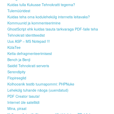
Kuidas tulla Kukusse Tehnokratti tegema?
Tulemüüridest
Kuidas teha oma kodulehekülg internetis leitavaks?
Kommuunid ja kommenteerimine
GhostScript ehk kuidas tasuta tarkvaraga PDF-faile teha
Tehnokrati identiteedist
Uus ASP – MS Notepad !!!
KülaTee
Ketta defragmenteerimisest
Bench ja Benji
Saidid Tehnokrati serveris
Serendipity
Flopireeglid
Kolhoosnik testib tuumapommi: PHPNuke
Lehekülg tuhande näoga (uuendatud)
PDF Creator tasuta!
Internet üle satelliidi
Mina, piraat