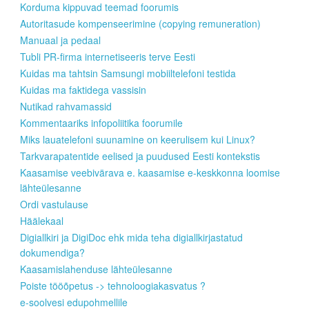
Korduma kippuvad teemad foorumis
Autoritasude kompenseerimine (copying remuneration)
Manuaal ja pedaal
Tubli PR-firma internetiseeris terve Eesti
Kuidas ma tahtsin Samsungi mobiiltelefoni testida
Kuidas ma faktidega vassisin
Nutikad rahvamassid
Kommentaariks infopoliitika foorumile
Miks lauatelefoni suunamine on keerulisem kui Linux?
Tarkvarapatentide eelised ja puudused Eesti kontekstis
Kaasamise veebivärava e. kaasamise e-keskkonna loomise
lähteülesanne
Ordi vastulause
Häälekaal
Digiallkiri ja DigiDoc ehk mida teha digiallkirjastatud
dokumendiga?
Kaasamislahenduse lähteülesanne
Poiste tööõpetus -> tehnoloogiakasvatus ?
e-soolvesi edupohmellile