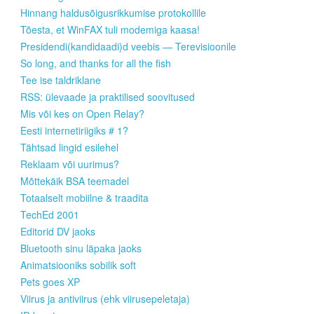
Hinnang haldusõigusrikkumise protokollile
Tõesta, et WinFAX tuli modemiga kaasa!
Presidendi(kandidaadi)d veebis — Terevisioonile
So long, and thanks for all the fish
Tee ise taldriklane
RSS: ülevaade ja praktilised soovitused
Mis või kes on Open Relay?
Eesti internetiriigiks # 1?
Tähtsad lingid esilehel
Reklaam või uurimus?
Mõttekäik BSA teemadel
Totaalselt mobiilne & traadita
TechEd 2001
Editorid DV jaoks
Bluetooth sinu läpaka jaoks
Animatsiooniks sobilik soft
Pets goes XP
Viirus ja antiviirus (ehk viirusepeletaja)