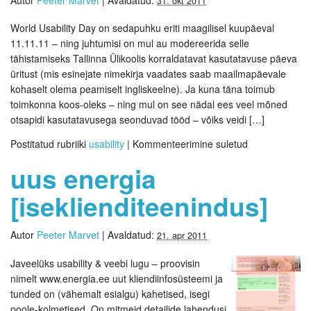
31. okt 2011
World Usability Day on sedapuhku eriti maagilisel kuupäeval
11.11.11 – ning juhtumisi on mul au modereerida selle
tähistamiseks Tallinna Ülikoolis korraldatavat kasutatavuse päeva
üritust (mis esinejate nimekirja vaadates saab maailmapäevale
kohaselt olema peamiselt ingliskeelne). Ja kuna täna toimub
toimkonna koos-oleks – ning mul on see nädal ees veel mõned
otsapidi kasutatavusega seonduvad tööd – võiks veidi […]
Postitatud rubriiki
usability
|
Kommenteerimine suletud
uus energia
[iseklienditeenindus]
Autor
Peeter Marvet
|
Avaldatud:
21. apr 2011
Javeelüks usability & veebi lugu – proovisin
nimelt www.energia.ee uut kliendiinfosüsteemi ja
tunded on (vähemalt esialgu) kahetised, isegi
poole-kolmetised. On mitmeid detailide lahendusi