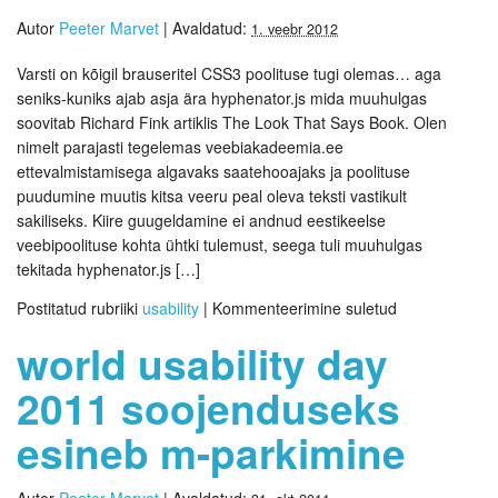
Autor
Peeter Marvet
|
Avaldatud:
1. veebr 2012
Varsti on kõigil brauseritel CSS3 poolituse tugi olemas… aga
seniks-kuniks ajab asja ära hyphenator.js mida muuhulgas
soovitab Richard Fink artiklis The Look That Says Book. Olen
nimelt parajasti tegelemas veebiakadeemia.ee
ettevalmistamisega algavaks saatehooajaks ja poolituse
puudumine muutis kitsa veeru peal oleva teksti vastikult
sakiliseks. Kiire guugeldamine ei andnud eestikeelse
veebipoolituse kohta ühtki tulemust, seega tuli muuhulgas
tekitada hyphenator.js […]
Postitatud rubriiki
usability
|
Kommenteerimine suletud
world usability day
2011 soojenduseks
esineb m-parkimine
Autor
Peeter Marvet
|
Avaldatud: