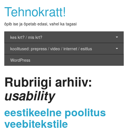
Tehnokratt!
õpib ise ja õpetab edasi, vahel ka tagasi
kes krt? / mis krt?
koolitused: prepress / video / internet / esitlus
WordPress
Rubriigi arhiiv:
usability
eestikeelne poolitus
veebitekstile