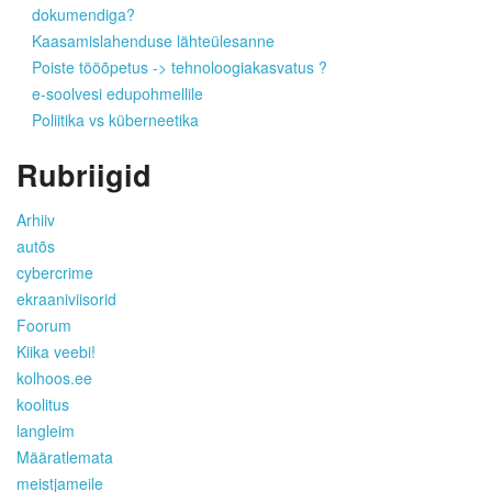
dokumendiga?
Kaasamislahenduse lähteülesanne
Poiste tööõpetus -> tehnoloogiakasvatus ?
e-soolvesi edupohmellile
Poliitika vs küberneetika
Rubriigid
Arhiiv
autõs
cybercrime
ekraaniviisorid
Foorum
Kiika veebi!
kolhoos.ee
koolitus
langleim
Määratlemata
meistjameile