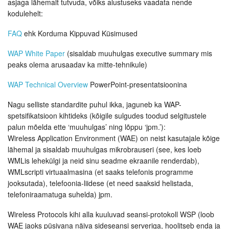
asjaga lähemalt tutvuda, võiks alustuseks vaadata nende
kodulehelt:
FAQ
ehk Korduma Kippuvad Küsimused
WAP White Paper
(sisaldab muuhulgas executive summary mis
peaks olema arusaadav ka mitte-tehnikule)
WAP Technical Overview
PowerPoint-presentatsioonina
Nagu selliste standardite puhul ikka, jaguneb ka WAP-
spetsifikatsioon kihtideks (kõigile sulgudes toodud selgitustele
palun mõelda ette ‘muuhulgas’ ning lõppu ‘jpm.’):
Wireless Application Environment (WAE) on neist kasutajale kõige
lähemal ja sisaldab muuhulgas mikrobrauseri (see, kes loeb
WMLis lehekülgi ja neid sinu seadme ekraanile renderdab),
WMLscripti virtuaalmasina (et saaks telefonis programme
jooksutada), telefoonia-liidese (et need saaksid helistada,
telefoniraamatuga suhelda) jpm.
Wireless Protocols kihi alla kuuluvad seansi-protokoll WSP (loob
WAE jaoks püsivana näiva sideseansi serveriga, hoolitseb enda ja