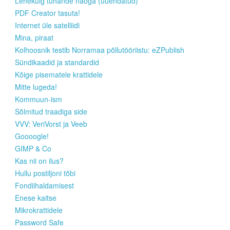
Lehekülg tuhande näoga (uuendatud)
PDF Creator tasuta!
Internet üle satelliidi
Mina, piraat
Kolhoosnik testib Norramaa põllutööriistu: eZPublish
Sündikaadid ja standardid
Kõige pisematele krattidele
Mitte lugeda!
Kommuun-ism
Sõlmitud traadiga side
VVV: VeriVorst ja Veeb
Goooogle!
GIMP & Co
Kas nii on ilus?
Hullu postiljoni tõbi
Fondiihaldamisest
Enese kaitse
Mikrokrattidele
Password Safe