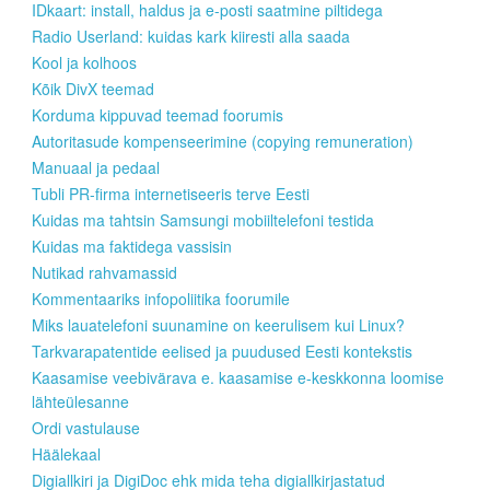
IDkaart: install, haldus ja e-posti saatmine piltidega
Radio Userland: kuidas kark kiiresti alla saada
Kool ja kolhoos
Kõik DivX teemad
Korduma kippuvad teemad foorumis
Autoritasude kompenseerimine (copying remuneration)
Manuaal ja pedaal
Tubli PR-firma internetiseeris terve Eesti
Kuidas ma tahtsin Samsungi mobiiltelefoni testida
Kuidas ma faktidega vassisin
Nutikad rahvamassid
Kommentaariks infopoliitika foorumile
Miks lauatelefoni suunamine on keerulisem kui Linux?
Tarkvarapatentide eelised ja puudused Eesti kontekstis
Kaasamise veebivärava e. kaasamise e-keskkonna loomise
lähteülesanne
Ordi vastulause
Häälekaal
Digiallkiri ja DigiDoc ehk mida teha digiallkirjastatud