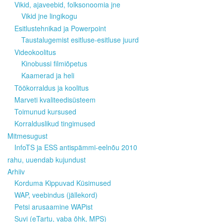
Vikid, ajaveebid, folksonoomia jne
Vikid jne lingikogu
Esitlustehnikad ja Powerpoint
Taustalugemist esitluse-esitluse juurd
Videokoolitus
Kinobussi filmiõpetus
Kaamerad ja heli
Töökorraldus ja koolitus
Marveti kvaliteedisüsteem
Toimunud kursused
Korralduslikud tingimused
Mitmesugust
InfoTS ja ESS antispämmi-eelnõu 2010
rahu, uuendab kujundust
Arhiiv
Korduma Kippuvad Küsimused
WAP, veebindus (jällekord)
Petsi arusaamine WAPist
Suvi (eTartu, vaba õhk, MPS)