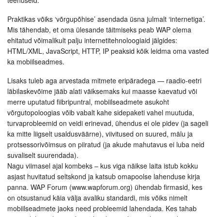
teenuseid.
Praktikas võiks ‘võrgupõhise’ asendada üsna julmalt ‘internetiga’.
Mis tähendab, et oma ülesande täitmiseks peab WAP olema
ehitatud võimalikult palju internetitehnoloogiaid jälgides:
HTML/XML, JavaScript, HTTP, IP peaksid kõik leidma oma vasted
ka mobiilseadmes.
Lisaks tuleb aga arvestada mitmete eripäradega — raadio-eetri
läbilaskevõime jääb alati väiksemaks kui maasse kaevatud või
merre uputatud fiibripuntral, mobiilseadmete asukoht
võrgutopoloogias võib vabalt kahe sidepaketi vahel muutuda,
turvaprobleemid on veidi erinevad, ühendus ei ole pidev (ja sageli
ka mitte liigselt usaldusväärne), viivitused on suured, mälu ja
protsessorivõimsus on piiratud (ja akude mahutavus ei luba neid
suvaliselt suurendada).
Nagu viimasel ajal kombeks – kus viga näikse laita istub kokku
asjast huvitatud seltskond ja katsub omapoolse lahenduse kirja
panna. WAP Forum (www.wapforum.org) ühendab firmasid, kes
on otsustanud käia välja avaliku standardi, mis võiks nimelt
mobiilseadmete jaoks need probleemid lahendada. Kes tahab