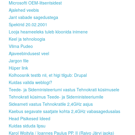
Microsofti OEM-litsentsidest
Ajalehed veebis
Jant vabade sagedustega
Spektrid 20.02.2001
Looja heameeleks tuleb kloonida inimene
Keel ja tehnoloogia
Vilma Pudeo
Ajaveebindusest veel
Jargon file
Hüper link
Kolhoosnik testib nii, et higi tilgub: Drupal
Kuidas valida weblogi?
Teede- ja Sideministeeriumi vastus Tehnokrati küsimusele
Tehnokrati küsimus Teede- ja Sideministeeriumile
Sideameti vastus Tehnokratile 2,4GHz asjus
Kaebus segavate saatjate kohta 2,4GHz vabasagedusalas
Head Pisikesed Ideed
Kuidas siduda lipsu
Karol Wojtyla / Ioannes Paulus PP. II (Raivo Järvi jaoks)