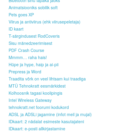
Bluetooth sinu läpaka jaoks
Animatsiooniks sobilik soft
Pets goes XP
Viirus ja antiviirus (ehk viirusepeletaja)
ID kaart
T-särgindusest RodCoveris
Sisu mänedzeerimisest
PDF Crash Course
Mmmm… raha hais!
Hüpe ja hype, haip ja ai-pii
Prepress ja Word
Traadita võrk on veel lihtsam kui traadiga
MTÜ Tehnokratt eesmärkidest
Kolhoosnik tagasi koolipingis
Intel Wireless Gateway
tehnokratt.net foorumi kodukord
ADSL ja ADSLi jagamine (infot meil ja mujal)
IDkaart: 2 nädalat esimeste kasutajateni
IDkaart: e-posti allkirjastamine