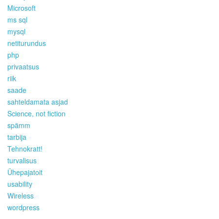
Microsoft
ms sql
mysql
netiturundus
php
privaatsus
riik
saade
sahteldamata asjad
Science, not fiction
spämm
tarbija
Tehnokratt!
turvalisus
Ühepajatoit
usability
Wireless
wordpress