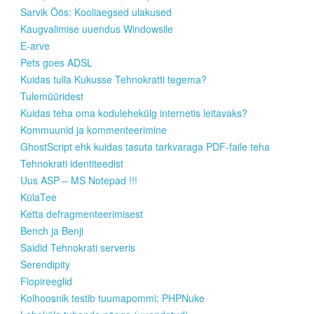
Sarvik Öös: Kooliaegsed ulakused
Kaugvalimise uuendus Windowsile
E-arve
Pets goes ADSL
Kuidas tulla Kukusse Tehnokratti tegema?
Tulemüüridest
Kuidas teha oma kodulehekülg internetis leitavaks?
Kommuunid ja kommenteerimine
GhostScript ehk kuidas tasuta tarkvaraga PDF-faile teha
Tehnokrati identiteedist
Uus ASP – MS Notepad !!!
KülaTee
Ketta defragmenteerimisest
Bench ja Benji
Saidid Tehnokrati serveris
Serendipity
Flopireeglid
Kolhoosnik testib tuumapommi: PHPNuke