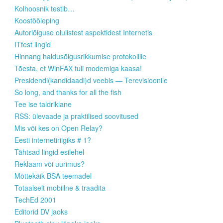
Kolhoosnik testib…
Koostööleping
Autoriõiguse olulistest aspektidest Internetis
ITfest lingid
Hinnang haldusõigusrikkumise protokollile
Tõesta, et WinFAX tuli modemiga kaasa!
Presidendi(kandidaadi)d veebis — Terevisioonile
So long, and thanks for all the fish
Tee ise taldriklane
RSS: ülevaade ja praktilised soovitused
Mis või kes on Open Relay?
Eesti internetiriigiks # 1?
Tähtsad lingid esilehel
Reklaam või uurimus?
Mõttekäik BSA teemadel
Totaalselt mobiilne & traadita
TechEd 2001
Editorid DV jaoks