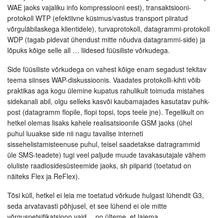
WAE jaoks vajaliku info kompressiooni eest), transaktsiooni-
protokoll WTP (efektiivne küsimus/vastus transport piiratud
võrguläbilaskega klientidele), turvaprotokoll, datagrammi-protokoll
WDP (tagab pidevat ühendust mitte nõudva datagrammi-side) ja
lõpuks kõige selle all … liidesed füüsiliste võrkudega.
Side füüsiliste võrkudega on vahest kõige enam segadust tekitav
teema siinses WAP-diskussioonis. Vaadates protokolli-kihti võib
praktikas aga kogu ülemine kupatus rahulikult toimuda mistahes
sidekanali abil, olgu selleks kasvõi kaubamajades kasutatav puhk-
post (datagramm flopile, flopi topsi, tops teele jne). Tegelikult on
hetkel olemas lisaks kahele realisatsioonile GSM jaoks (ühel
puhul luuakse side nii nagu tavalise interneti
sissehelistamisteenuse puhul, teisel saadetakse datragrammid
üle SMS-teadete) tugi veel paljude muude tavakasutajale vähem
oluliste raadiosidesüsteemide jaoks, sh piiparid (toetatud on
näiteks Flex ja ReFlex).
Tõsi küll, hetkel ei leia me toetatud võrkude hulgast lühendit G3,
seda arvatavasti põhjusel, et see lühend ei ole mitte
võrguspetsifikatsioon vaid… no ülteme, et laiema