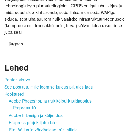
tehnoloogiategrupi marketinginimi. GPRS on igal juhul kirjas ja
mida edasi side-kiht areneb, seda lihtsam on seda WAPiga
siduda, sest üha suurem hulk vajalikke infrastruktuuri-teenuseid
(kompressioon, transaktsioonid, turva) võivad leida rakenduse
juba seal.
…järgneb…
Lehed
Peeter Marvet
See postitus, mille loomise käigus pilt üles laeti
Koolitused
Adobe Photoshop ja trükikõlbulik pilditöötlus
Prepress 101
Adobe InDesign ja küljendus
Prepress projektijuhtidele
Pilditöötlus ja värvihaldus trükkalitele