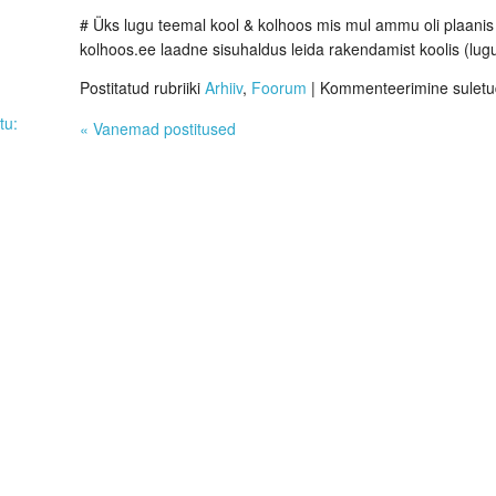
# Üks lugu teemal kool & kolhoos mis mul ammu oli plaanis k
kolhoos.ee laadne sisuhaldus leida rakendamist koolis (lugu
Postitatud rubriiki
Arhiiv
,
Foorum
|
Kommenteerimine sulet
tu:
«
Vanemad postitused