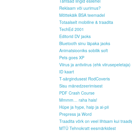
Tähtsad lingid esilehel
Reklaam või uurimus?
Mõttekäik BSA teemadel
Totaalselt mobiilne & traadita
TechEd 2001
Editorid DV jaoks
Bluetooth sinu läpaka jaoks
Animatsiooniks sobilik soft
Pets goes XP
Viirus ja antiviirus (ehk viirusepeletaja)
ID kaart
T-särgindusest RodCoveris
Sisu mänedzeerimisest
PDF Crash Course
Mmmm… raha hais!
Hüpe ja hype, haip ja ai-pii
Prepress ja Word
Traadita võrk on veel lihtsam kui traad
MTÜ Tehnokratt eesmärkidest