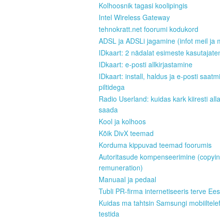
Kolhoosnik tagasi koolipingis
Intel Wireless Gateway
tehnokratt.net foorumi kodukord
ADSL ja ADSLi jagamine (infot meil ja 
IDkaart: 2 nädalat esimeste kasutajate
IDkaart: e-posti allkirjastamine
IDkaart: install, haldus ja e-posti saatm
piltidega
Radio Userland: kuidas kark kiiresti all
saada
Kool ja kolhoos
Kõik DivX teemad
Korduma kippuvad teemad foorumis
Autoritasude kompenseerimine (copyi
remuneration)
Manuaal ja pedaal
Tubli PR-firma internetiseeris terve Ees
Kuidas ma tahtsin Samsungi mobiiltele
testida