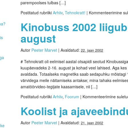
parempoolses tulbas […]
Postitatud rubriiki
Arhiiv
,
Tehnokratt!
|
Kommenteerimine su
Kinobuss 2002 liigub 
ma?
august
is
Autor
Peeter Marvet
|
Avaldatud:
22. jaan 2002
aga
# Tehnokratt oli eelmisel aastal otsapidi seotud Kinobussiga
kuupäevadeks 2-16. august ja kohad veel lahised. Aga ke
avaldada. Totaalseks magnetiks saab sedapuhku mõistagi “Vi
värvidega meile näitamiseks antakse; mina tahaks eelmise
amatöörvideo-tegijate kaasamisele, nii […]
Postitatud rubriiki
Arhiiv
,
Foorum
|
Kommenteerimine sulet
Koolist ja ajaveebin
Autor
Peeter Marvet
|
Avaldatud:
21. jaan 2002
uke