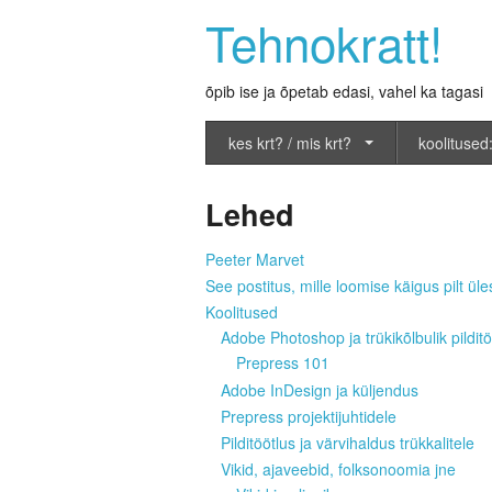
Tehnokratt!
õpib ise ja õpetab edasi, vahel ka tagasi
kes krt? / mis krt?
koolitused:
Lehed
Peeter Marvet
See postitus, mille loomise käigus pilt üles
Koolitused
Adobe Photoshop ja trükikõlbulik pilditö
Prepress 101
Adobe InDesign ja küljendus
Prepress projektijuhtidele
Pilditöötlus ja värvihaldus trükkalitele
Vikid, ajaveebid, folksonoomia jne