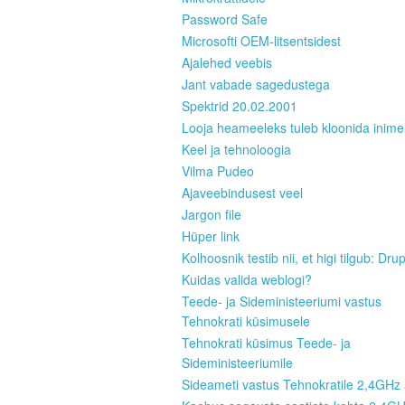
Password Safe
Microsofti OEM-litsentsidest
Ajalehed veebis
Jant vabade sagedustega
Spektrid 20.02.2001
Looja heameeleks tuleb kloonida inim
Keel ja tehnoloogia
Vilma Pudeo
Ajaveebindusest veel
Jargon file
Hüper link
Kolhoosnik testib nii, et higi tilgub: Dru
Kuidas valida weblogi?
Teede- ja Sideministeeriumi vastus
Tehnokrati küsimusele
Tehnokrati küsimus Teede- ja
Sideministeeriumile
Sideameti vastus Tehnokratile 2,4GHz 