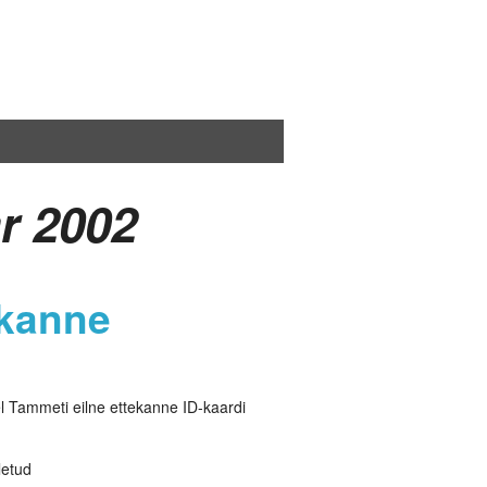
r 2002
ekanne
el Tammeti eilne ettekanne ID-kaardi
letud