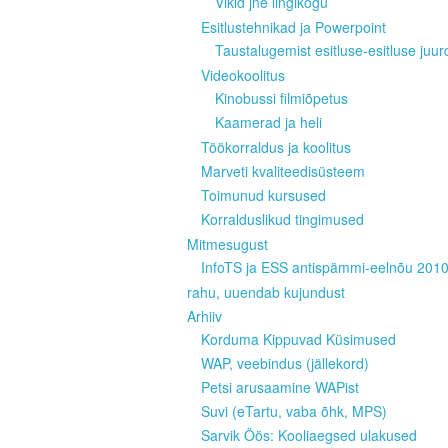
Vikid jne lingikogu
Esitlustehnikad ja Powerpoint
Taustalugemist esitluse-esitluse juur
Videokoolitus
Kinobussi filmiõpetus
Kaamerad ja heli
Töökorraldus ja koolitus
Marveti kvaliteedisüsteem
Toimunud kursused
Korralduslikud tingimused
Mitmesugust
InfoTS ja ESS antispämmi-eelnõu 201
rahu, uuendab kujundust
Arhiiv
Korduma Kippuvad Küsimused
WAP, veebindus (jällekord)
Petsi arusaamine WAPist
Suvi (eTartu, vaba õhk, MPS)
Sarvik Öös: Kooliaegsed ulakused