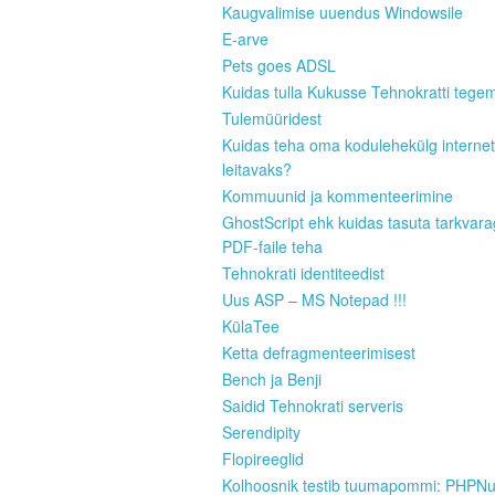
Kaugvalimise uuendus Windowsile
E-arve
Pets goes ADSL
Kuidas tulla Kukusse Tehnokratti tege
Tulemüüridest
Kuidas teha oma kodulehekülg internet
leitavaks?
Kommuunid ja kommenteerimine
GhostScript ehk kuidas tasuta tarkvar
PDF-faile teha
Tehnokrati identiteedist
Uus ASP – MS Notepad !!!
KülaTee
Ketta defragmenteerimisest
Bench ja Benji
Saidid Tehnokrati serveris
Serendipity
Flopireeglid
Kolhoosnik testib tuumapommi: PHPN