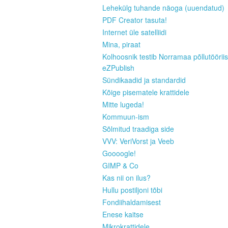
Lehekülg tuhande näoga (uuendatud)
PDF Creator tasuta!
Internet üle satelliidi
Mina, piraat
Kolhoosnik testib Norramaa põllutööriis
eZPublish
Sündikaadid ja standardid
Kõige pisematele krattidele
Mitte lugeda!
Kommuun-ism
Sõlmitud traadiga side
VVV: VeriVorst ja Veeb
Goooogle!
GIMP & Co
Kas nii on ilus?
Hullu postiljoni tõbi
Fondiihaldamisest
Enese kaitse
Mikrokrattidele