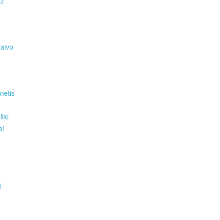
Hz
Raivo
netis
ile
a!
d