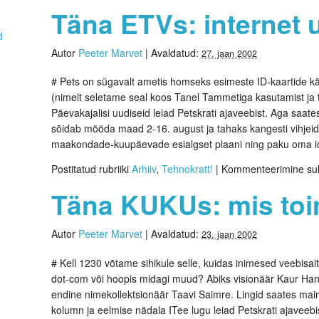
Täna ETVs: internet
d
Autor
Peeter Marvet
|
Avaldatud:
27. jaan 2002
# Pets on sügavalt ametis homseks esimeste ID-kaartide k
(nimelt seletame seal koos Tanel Tammetiga kasutamist ja
Päevakajalisi uudiseid leiad Petskrati ajaveebist. Aga saat
sõidab mööda maad 2-16. august ja tahaks kangesti vihjei
maakondade-kuupäevade esialgset plaani ning paku oma i
Postitatud rubriiki
Arhiiv
,
Tehnokratt!
|
Kommenteerimine su
0
Täna KUKUs: mis toi
Autor
Peeter Marvet
|
Avaldatud:
23. jaan 2002
# Kell 1230 võtame sihikule selle, kuidas inimesed veebisa
dot-com või hoopis midagi muud? Abiks visionäär Kaur Ha
endine nimekollektsionäär Taavi Saimre. Lingid saates mai
kolumn ja eelmise nädala ITee lugu leiad Petskrati ajaveebi