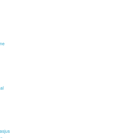
ene
pal
asjus