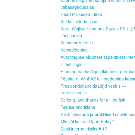
Kaebus segavate saatjate kohta 2,4G
vabasagedusalas
Head Pisikesed Ideed
Kuidas siduda lipsu
Karol Wojtyla / Ioannes Paulus PP. II (
Järvi jaoks)
Kolhoosnik testib…
Koostööleping
Autoriõiguse olulistest aspektidest Inter
ITfest lingid
Hinnang haldusõigusrikkumise protokoll
Tõesta, et WinFAX tuli modemiga kaas
Presidendi(kandidaadi)d veebis —
Terevisioonile
So long, and thanks for all the fish
Tee ise taldriklane
RSS: ülevaade ja praktilised soovituse
Mis või kes on Open Relay?
Eesti internetiriigiks # 1?