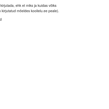
irjutada, ehk et miks ja kuidas võiks
 kirjutatud mõeldes koolielu.ee peale).
ud