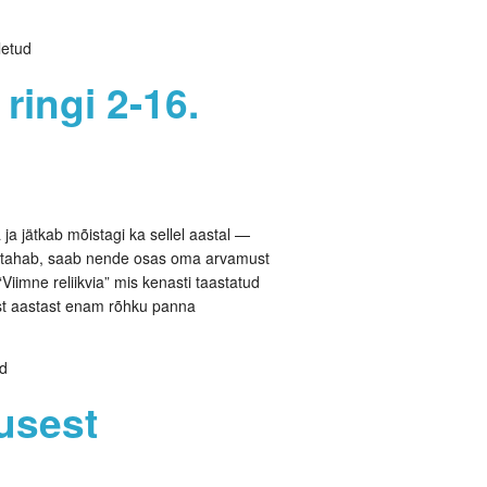
letud
ringi 2-16.
 ja jätkab mõistagi ka sellel aastal —
s tahab, saab nende osas oma arvamust
imne reliikvia” mis kenasti taastatud
st aastast enam rõhku panna
ud
dusest