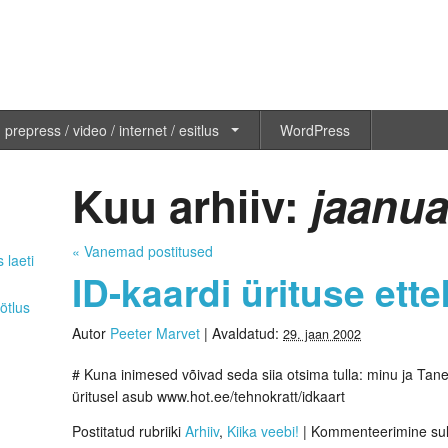
 prepress / video / internet / esitlus
WordPress
Kuu arhiiv:
jaanua
«
Vanemad postitused
 laeti
ID-kaardi ürituse ett
ötlus
Autor
Peeter Marvet
|
Avaldatud:
29. jaan 2002
# Kuna inimesed võivad seda siia otsima tulla: minu ja Tan
üritusel asub www.hot.ee/tehnokratt/idkaart
Postitatud rubriiki
Arhiiv
,
Kiika veebi!
|
Kommenteerimine su