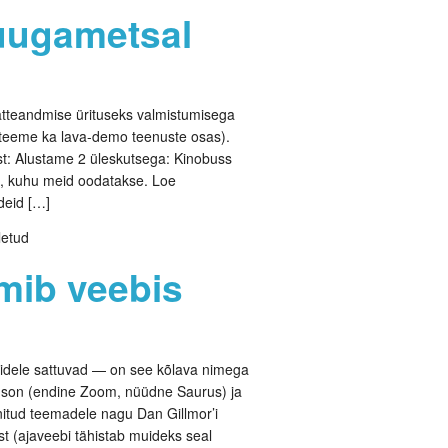
 uugametsal
ätteandmise ürituseks valmistumisega
 teeme ka lava-demo teenuste osas).
est: Alustame 2 üleskutsega: Kinobuss
d, kuhu meid oodatakse. Loe
deid […]
letud
mib veebis
itidele sattuvad — on see kõlava nimega
nson (endine Zoom, nüüdne Saurus) ja
nitud teemadele nagu Dan Gillmor’i
st (ajaveebi tähistab muideks seal