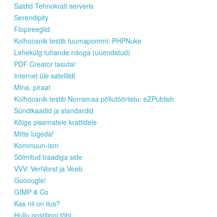
Saidid Tehnokrati serveris
Serendipity
Flopireeglid
Kolhoosnik testib tuumapommi: PHPNuke
Lehekülg tuhande näoga (uuendatud)
PDF Creator tasuta!
Internet üle satelliidi
Mina, piraat
Kolhoosnik testib Norramaa põllutööriistu: eZPublish
Sündikaadid ja standardid
Kõige pisematele krattidele
Mitte lugeda!
Kommuun-ism
Sõlmitud traadiga side
VVV: VeriVorst ja Veeb
Goooogle!
GIMP & Co
Kas nii on ilus?
Hullu postiljoni tõbi