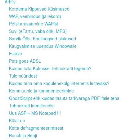
Arhiiv
Korduma Kippuvad Küsimused
WAP, veebindus (jällekord)
Petsi arusaamine WAPist
Suvi (eTartu, vaba õhk, MPS)
Sarvik Öös: Kooliaegsed ulakused
Kaugvalimise uuendus Windowsile
E-arve
Pets goes ADSL
Kuidas tulla Kukusse Tehnokratti tegema?
Tulemüüridest
Kuidas teha oma kodulehekülg internetis leitavaks?
Kommuunid ja kommenteerimine
GhostScript ehk kuidas tasuta tarkvaraga PDF-faile teha
Tehnokrati identiteedist
Uus ASP – MS Notepad !!!
KülaTee
Ketta defragmenteerimisest
Bench ja Benji