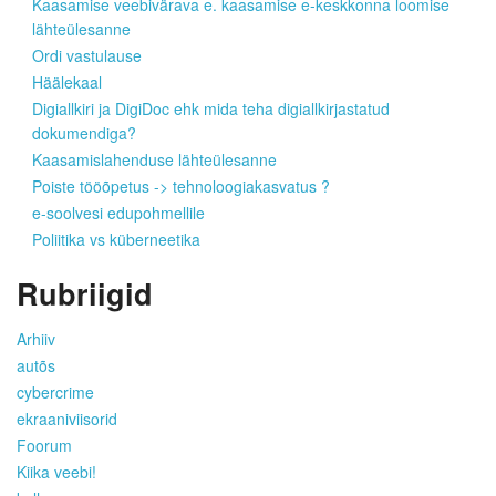
Kaasamise veebivärava e. kaasamise e-keskkonna loomise
lähteülesanne
Ordi vastulause
Häälekaal
Digiallkiri ja DigiDoc ehk mida teha digiallkirjastatud
dokumendiga?
Kaasamislahenduse lähteülesanne
Poiste tööõpetus -> tehnoloogiakasvatus ?
e-soolvesi edupohmellile
Poliitika vs küberneetika
Rubriigid
Arhiiv
autõs
cybercrime
ekraaniviisorid
Foorum
Kiika veebi!