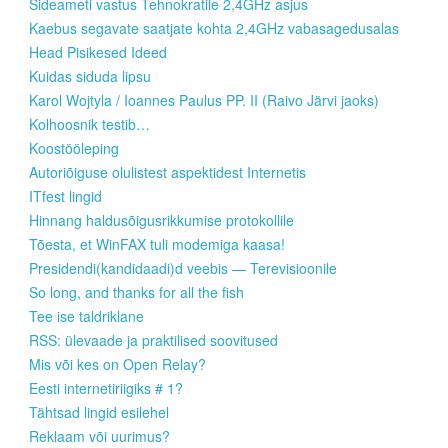
Sideameti vastus Tehnokratile 2,4GHz asjus
Kaebus segavate saatjate kohta 2,4GHz vabasagedusalas
Head Pisikesed Ideed
Kuidas siduda lipsu
Karol Wojtyla / Ioannes Paulus PP. II (Raivo Järvi jaoks)
Kolhoosnik testib…
Koostööleping
Autoriõiguse olulistest aspektidest Internetis
ITfest lingid
Hinnang haldusõigusrikkumise protokollile
Tõesta, et WinFAX tuli modemiga kaasa!
Presidendi(kandidaadi)d veebis — Terevisioonile
So long, and thanks for all the fish
Tee ise taldriklane
RSS: ülevaade ja praktilised soovitused
Mis või kes on Open Relay?
Eesti internetiriigiks # 1?
Tähtsad lingid esilehel
Reklaam või uurimus?