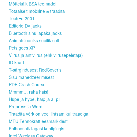
Mõttekäik BSA teemadel
Totaalselt mobiilne & traadita
TechEd 2001
Editorid DV jaoks
Bluetooth sinu läpaka jaoks
Animatsiooniks sobilik soft
Pets goes XP
Viirus ja antiviirus (ehk viirusepeletaja)
ID kaart
T-särgindusest RodCoveris
Sisu mänedzeerimisest
PDF Crash Course
Mmmm… raha hais!
Hüpe ja hype, haip ja ai-pii
Prepress ja Word
Traadita võrk on veel lihtsam kui traadiga
MTÜ Tehnokratt eesmärkidest
Kolhoosnik tagasi koolipingis
Intel Wireless Gateway