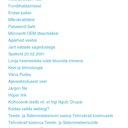
Fondiihaldamisest
Enese kaitse
Mikrokrattidele
Password Safe
Microsofti OEM-litsentsidest
Ajalehed veebis
Jant vabade sagedustega
Spektrid 20.02.2001
Looja heameeleks tuleb kloonida inimene
Keel ja tehnoloogia
Vilma Pudeo
Ajaveebindusest veel
Jargon file
Hüper link
Kolhoosnik testib nii, et higi tilgub: Drupal
Kuidas valida weblogi?
Teede- ja Sideministeeriumi vastus Tehnokrati küsimusele
Tehnokrati küsimus Teede- ja Sideministeeriumile