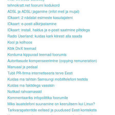
tehnokratt.net foorumi kodukord
ADSL ja ADSLi jagamine (infot meil ja mujal)
IDkaart: 2 nädalat esimeste kasutajateni
IDkaart: e-posti allkirjastamine
IDkaart: install, haldus ja e-posti saatmine piltidega
Radio Userland: kuidas kark kiiresti alla saada
Kool ja kolhoos
Kõik DivX teemad
Korduma kippuvad teemad foorumis
Autoritasude kompenseerimine (copying remuneration)
Manuaal ja pedaal
Tubli PR-firma internetiseeris terve Eesti
Kuidas ma tahtsin Samsungi mobiiltelefoni testida
Kuidas ma faktidega vassisin
Nutikad rahvamassid
Kommentaariks infopoliitika foorumile
Miks lauatelefoni suunamine on keerulisem kui Linux?
Tarkvarapatentide eelised ja puudused Eesti kontekstis