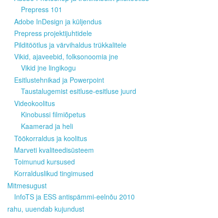
Prepress 101
Adobe InDesign ja küljendus
Prepress projektijuhtidele
Pilditöötlus ja värvihaldus trükkalitele
Vikid, ajaveebid, folksonoomia jne
Vikid jne lingikogu
Esitlustehnikad ja Powerpoint
Taustalugemist esitluse-esitluse juurd
Videokoolitus
Kinobussi filmiõpetus
Kaamerad ja heli
Töökorraldus ja koolitus
Marveti kvaliteedisüsteem
Toimunud kursused
Korralduslikud tingimused
Mitmesugust
InfoTS ja ESS antispämmi-eelnõu 2010
rahu, uuendab kujundust