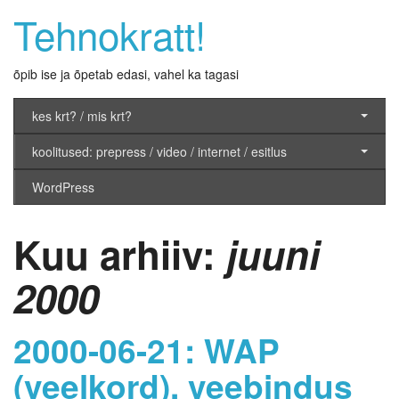
Tehnokratt!
õpib ise ja õpetab edasi, vahel ka tagasi
kes krt? / mis krt?
koolitused: prepress / video / internet / esitlus
WordPress
Kuu arhiiv:
juuni
2000
2000-06-21: WAP
(veelkord), veebindus