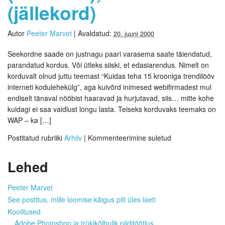
(jällekord)
Autor
Peeter Marvet
|
Avaldatud:
20. juuni 2000
Seekordne saade on justnagu paari varasema saate täiendatud,
parandatud kordus. Või ütleks siiski, et edasiarendus. Nimelt on
korduvalt olnud juttu teemast “Kuidas teha 15 krooniga trendilööv
interneti kodulehekülg”, aga kuivõrd inimesed webifirmadest mul
endiselt tänaval nööbist haaravad ja hurjutavad, siis… mitte kohe
kuidagi ei saa vaidlust longu lasta. Teiseks korduvaks teemaks on
WAP – ka […]
Postitatud rubriiki
Arhiiv
|
Kommenteerimine suletud
Lehed
Peeter Marvet
See postitus, mille loomise käigus pilt üles laeti
Koolitused
Adobe Photoshop ja trükikõlbulik pilditöötlus