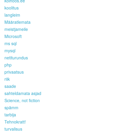
kolhoos.ee
koolitus
langleim
Määratlemata
meistjameile
Microsoft
ms sql
mysql
netiturundus
php
privaatsus
riik
saade
sahteldamata asjad
Science, not fiction
spämm
tarbija
Tehnokratt!
turvalisus