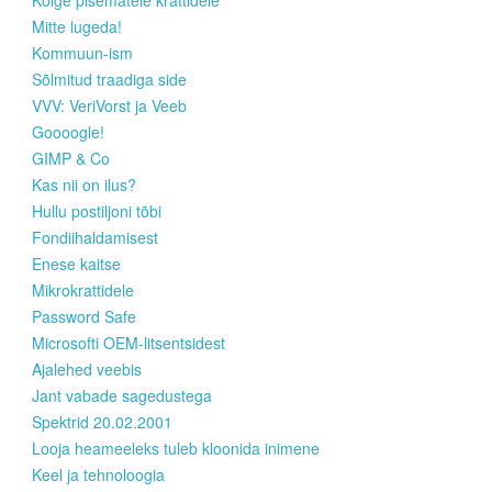
Kõige pisematele krattidele
Mitte lugeda!
Kommuun-ism
Sõlmitud traadiga side
VVV: VeriVorst ja Veeb
Goooogle!
GIMP & Co
Kas nii on ilus?
Hullu postiljoni tõbi
Fondiihaldamisest
Enese kaitse
Mikrokrattidele
Password Safe
Microsofti OEM-litsentsidest
Ajalehed veebis
Jant vabade sagedustega
Spektrid 20.02.2001
Looja heameeleks tuleb kloonida inimene
Keel ja tehnoloogia