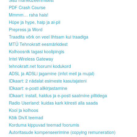
Sisu mänedzeerimisest
PDF Crash Course
Mmmm… raha hais!
Hüpe ja hype, haip ja ai-pii
Prepress ja Word
Traadita võrk on veel lihtsam kui traadiga
MTÜ Tehnokratt eesmärkidest
Kolhoosnik tagasi koolipingis
Intel Wireless Gateway
tehnokratt.net foorumi kodukord
ADSL ja ADSLi jagamine (infot meil ja mujal)
IDkaart: 2 nädalat esimeste kasutajateni
IDkaart: e-posti allkirjastamine
IDkaart: install, haldus ja e-posti saatmine piltidega
Radio Userland: kuidas kark kiiresti alla saada
Kool ja kolhoos
Kõik DivX teemad
Korduma kippuvad teemad foorumis
Autoritasude kompenseerimine (copying remuneration)