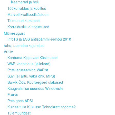
Kaamerad ja heli
Töökorraldus ja koolitus
Marveti kvaliteedisüsteem
Toimunud kursused
Korralduslikud tingimused
Mitmesugust
InfoTS ja ESS antispämmi-eelnõu 2010
rahu, uuendab kujundust
Arhiiv
Korduma Kippuvad Küsimused
WAP, veebindus (jällekord)
Petsi arusaamine WAPist
Suvi (eTartu, vaba õhk, MPS)
Sarvik Öös: Kooliaegsed ulakused
Kaugvalimise uuendus Windowsile
E-arve
Pets goes ADSL
Kuidas tulla Kukusse Tehnokratti tegema?
Tulemüüridest