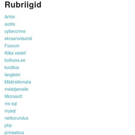
Rubriigid
Arhiiv
autõs
cybercrime
ekraaniviisorid
Foorum
Kiika veebi!
kolhoos.ee
koolitus
langleim
Määratlemata
meistjameile
Microsoft
ms sql
mysql
netiturundus
php
privaatsus