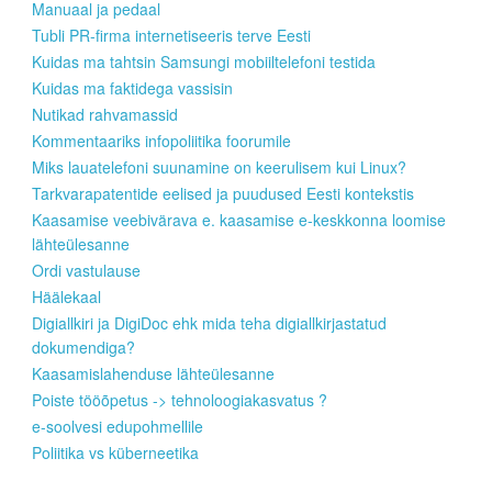
Manuaal ja pedaal
Tubli PR-firma internetiseeris terve Eesti
Kuidas ma tahtsin Samsungi mobiiltelefoni testida
Kuidas ma faktidega vassisin
Nutikad rahvamassid
Kommentaariks infopoliitika foorumile
Miks lauatelefoni suunamine on keerulisem kui Linux?
Tarkvarapatentide eelised ja puudused Eesti kontekstis
Kaasamise veebivärava e. kaasamise e-keskkonna loomise
lähteülesanne
Ordi vastulause
Häälekaal
Digiallkiri ja DigiDoc ehk mida teha digiallkirjastatud
dokumendiga?
Kaasamislahenduse lähteülesanne
Poiste tööõpetus -> tehnoloogiakasvatus ?
e-soolvesi edupohmellile
Poliitika vs küberneetika