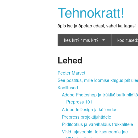
Tehnokratt!
õpib ise ja õpetab edasi, vahel ka tagasi
kes krt? / mis krt?
koolitused:
Lehed
Peeter Marvet
See postitus, mille loomise käigus pilt üles
Koolitused
Adobe Photoshop ja trükikõlbulik pilditö
Prepress 101
Adobe InDesign ja küljendus
Prepress projektijuhtidele
Pilditöötlus ja värvihaldus trükkalitele
Vikid, ajaveebid, folksonoomia jne