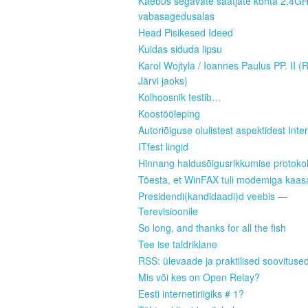
Kaebus segavate saatjate kohta 2,4G
vabasagedusalas
Head Pisikesed Ideed
Kuidas siduda lipsu
Karol Wojtyla / Ioannes Paulus PP. II (
Järvi jaoks)
Kolhoosnik testib…
Koostööleping
Autoriõiguse olulistest aspektidest Inter
ITfest lingid
Hinnang haldusõigusrikkumise protokoll
Tõesta, et WinFAX tuli modemiga kaas
Presidendi(kandidaadi)d veebis —
Terevisioonile
So long, and thanks for all the fish
Tee ise taldriklane
RSS: ülevaade ja praktilised soovituse
Mis või kes on Open Relay?
Eesti internetiriigiks # 1?