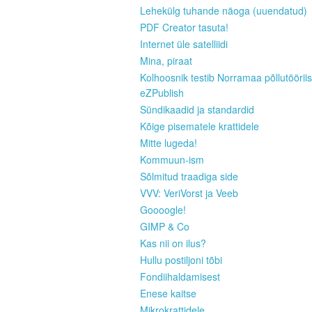
Lehekülg tuhande näoga (uuendatud)
PDF Creator tasuta!
Internet üle satelliidi
Mina, piraat
Kolhoosnik testib Norramaa põllutööriis
eZPublish
Sündikaadid ja standardid
Kõige pisematele krattidele
Mitte lugeda!
Kommuun-ism
Sõlmitud traadiga side
VVV: VeriVorst ja Veeb
Goooogle!
GIMP & Co
Kas nii on ilus?
Hullu postiljoni tõbi
Fondiihaldamisest
Enese kaitse
Mikrokrattidele