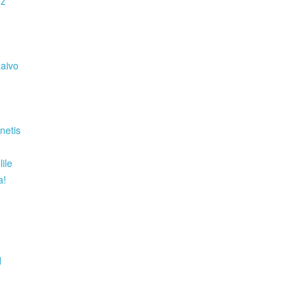
Hz
Raivo
netis
ile
a!
d