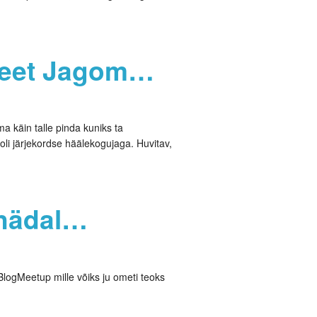
i Teet Jagom…
ma käin talle pinda kuniks ta
li järjekordse häälekogujaga. Huvitav,
 nädal…
BlogMeetup mille võiks ju ometi teoks