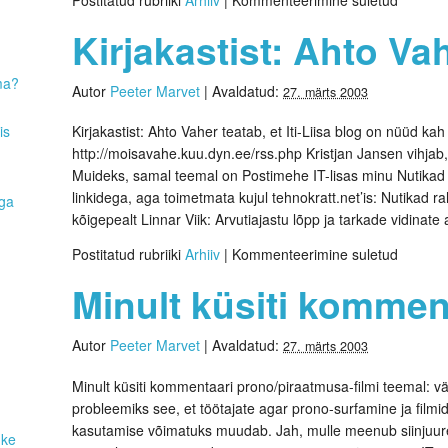
Kirjakastist: Ahto V
ma?
Autor
Peeter Marvet
|
Avaldatud:
27. märts 2003
is
Kirjakastist: Ahto Vaher teatab, et Iti-Liisa blog on nüüd k
http://moisavahe.kuu.dyn.ee/rss.php Kristjan Jansen vihjab,
Muideks, samal teemal on Postimehe IT-lisas minu Nutikad
linkidega, aga toimetmata kujul tehnokratt.net’is: Nutikad r
aga
kõigepealt Linnar Viik: Arvutiajastu lõpp ja tarkade vidinate
Postitatud rubriiki
Arhiiv
|
Kommenteerimine suletud
Minult küsiti komme
Autor
Peeter Marvet
|
Avaldatud:
27. märts 2003
Minult küsiti kommentaari prono/piraatmusa-filmi teemal: v
probleemiks see, et töötajate agar prono-surfamine ja filmid
kasutamise võimatuks muudab. Jah, mulle meenub siinjuure
uke