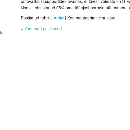
omavalitsust supportides avastas, et täiesti võimatu on IT
kindlalt otsustanud 95% oma tööajast pornole pühendada. 
Postitatud rubriiki
Arhiiv
|
Kommenteerimine suletud
«
Vanemad postitused
tu: