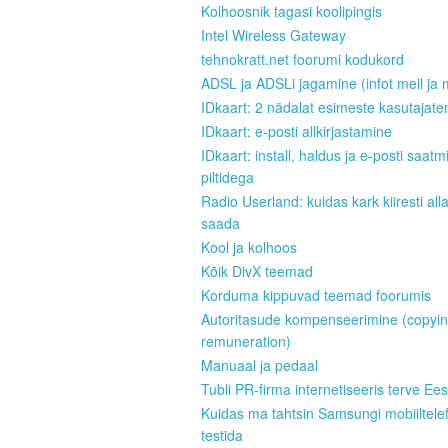
Kolhoosnik tagasi koolipingis
Intel Wireless Gateway
tehnokratt.net foorumi kodukord
ADSL ja ADSLi jagamine (infot meil ja 
IDkaart: 2 nädalat esimeste kasutajate
IDkaart: e-posti allkirjastamine
IDkaart: install, haldus ja e-posti saatm
piltidega
Radio Userland: kuidas kark kiiresti all
saada
Kool ja kolhoos
Kõik DivX teemad
Korduma kippuvad teemad foorumis
Autoritasude kompenseerimine (copyi
remuneration)
Manuaal ja pedaal
Tubli PR-firma internetiseeris terve Ees
Kuidas ma tahtsin Samsungi mobiiltele
testida