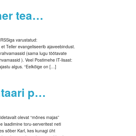
aher tea…
ah RSSiga varustatud:
 et Teller evangeliseerib ajaveebindust.
 rahvamassid (sama lugu töötavate
ahvamassid ). Veel Postimehe IT-lisast:
 ajastu algus. “Eelkõige on […]
ntaari p…
äidetavalt olevat “mõnes majas”
e laadimine toru-serveritest neti
s sõber Karl, kes kunagi üht