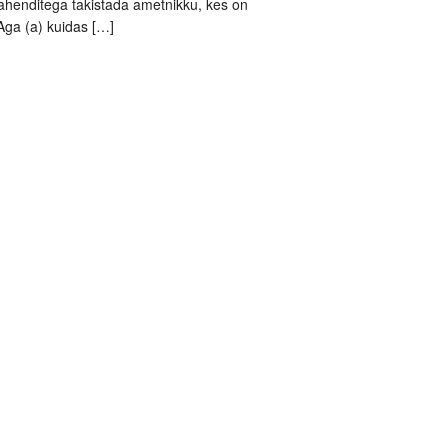
 vahenditega takistada ametnikku, kes on
Aga (a) kuidas […]