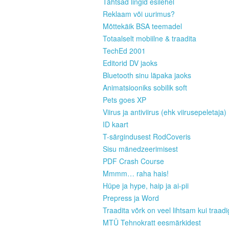
Tähtsad lingid esilehel
Reklaam või uurimus?
Mõttekäik BSA teemadel
Totaalselt mobiilne & traadita
TechEd 2001
Editorid DV jaoks
Bluetooth sinu läpaka jaoks
Animatsiooniks sobilik soft
Pets goes XP
Viirus ja antiviirus (ehk viirusepeletaja)
ID kaart
T-särgindusest RodCoveris
Sisu mänedzeerimisest
PDF Crash Course
Mmmm… raha hais!
Hüpe ja hype, haip ja ai-pii
Prepress ja Word
Traadita võrk on veel lihtsam kui traad
MTÜ Tehnokratt eesmärkidest