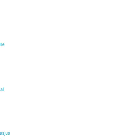
ene
pal
asjus