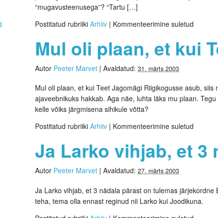
“mugavusteenusega”? “Tartu […]
Postitatud rubriiki
Arhiiv
|
Kommenteerimine suletud
d
Mul oli plaan, et ku
Autor
Peeter Marvet
|
Avaldatud:
31. märts 2003
Mul oli plaan, et kui Teet Jagomägi Riigikogusse asub, siis 
ajaveebnikuks hakkab. Aga näe, luhta läks mu plaan. Tegu o
kelle võiks järgmisena sihikule võtta?
Postitatud rubriiki
Arhiiv
|
Kommenteerimine suletud
0
Ja Larko vihjab, et 3
Autor
Peeter Marvet
|
Avaldatud:
27. märts 2003
Ja Larko vihjab, et 3 nädala pärast on tulemas järjekordne 
teha, tema olla ennast reginud nii Larko kui Joodikuna.
Postitatud rubriiki
Arhiiv
|
Kommenteerimine suletud