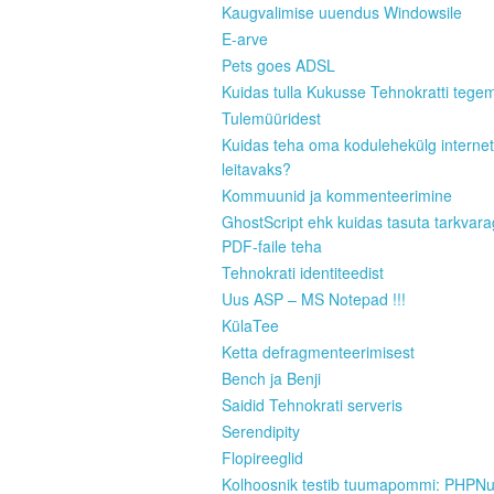
Kaugvalimise uuendus Windowsile
E-arve
Pets goes ADSL
Kuidas tulla Kukusse Tehnokratti tege
Tulemüüridest
Kuidas teha oma kodulehekülg internet
leitavaks?
Kommuunid ja kommenteerimine
GhostScript ehk kuidas tasuta tarkvar
PDF-faile teha
Tehnokrati identiteedist
Uus ASP – MS Notepad !!!
KülaTee
Ketta defragmenteerimisest
Bench ja Benji
Saidid Tehnokrati serveris
Serendipity
Flopireeglid
Kolhoosnik testib tuumapommi: PHPN