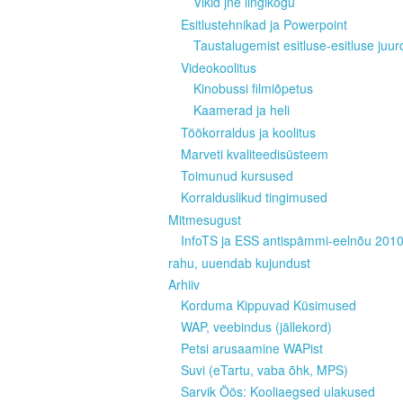
Vikid jne lingikogu
Esitlustehnikad ja Powerpoint
Taustalugemist esitluse-esitluse juur
Videokoolitus
Kinobussi filmiõpetus
Kaamerad ja heli
Töökorraldus ja koolitus
Marveti kvaliteedisüsteem
Toimunud kursused
Korralduslikud tingimused
Mitmesugust
InfoTS ja ESS antispämmi-eelnõu 201
rahu, uuendab kujundust
Arhiiv
Korduma Kippuvad Küsimused
WAP, veebindus (jällekord)
Petsi arusaamine WAPist
Suvi (eTartu, vaba õhk, MPS)
Sarvik Öös: Kooliaegsed ulakused