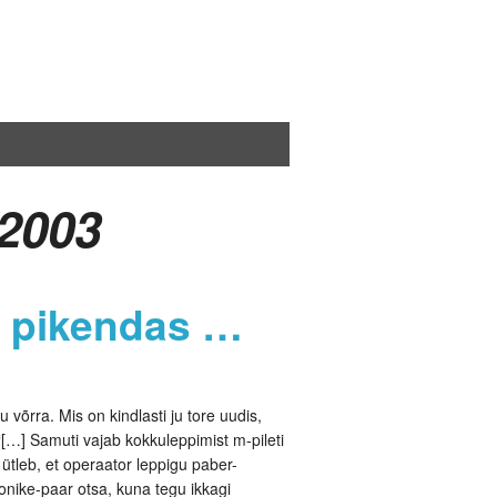
 2003
tu pikendas …
u võrra. Mis on kindlasti ju tore uudis,
 “[…] Samuti vajab kokkuleppimist m-pileti
ütleb, et operaator leppigu paber-
oonike-paar otsa, kuna tegu ikkagi