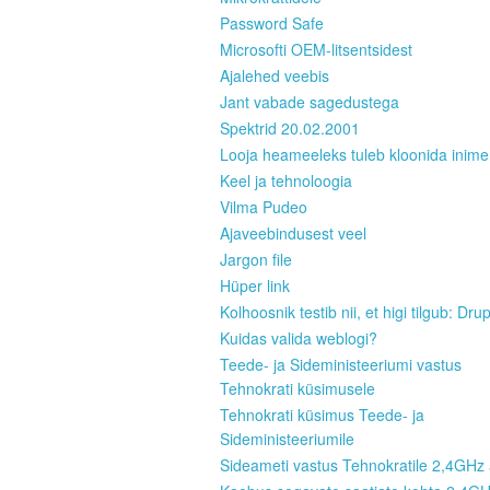
Password Safe
Microsofti OEM-litsentsidest
Ajalehed veebis
Jant vabade sagedustega
Spektrid 20.02.2001
Looja heameeleks tuleb kloonida inim
Keel ja tehnoloogia
Vilma Pudeo
Ajaveebindusest veel
Jargon file
Hüper link
Kolhoosnik testib nii, et higi tilgub: Dru
Kuidas valida weblogi?
Teede- ja Sideministeeriumi vastus
Tehnokrati küsimusele
Tehnokrati küsimus Teede- ja
Sideministeeriumile
Sideameti vastus Tehnokratile 2,4GHz 