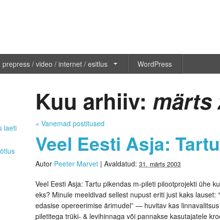
 prepress / video / internet / esitlus
WordPress
Kuu arhiiv:
märts
«
Vanemad postitused
 laeti
Veel Eesti Asja: Tar
ötlus
Autor
Peeter Marvet
|
Avaldatud:
31. märts 2003
Veel Eesti Asja: Tartu pikendas m-pileti pilootprojekti ühe ku
eks? Minule meeldivad sellest nupust eriti just kaks lauset:
edasise opereerimise ärimudel” — huvitav kas linnavalitsus 
piletitega trüki- & levihinnaga või pannakse kasutajatele kr