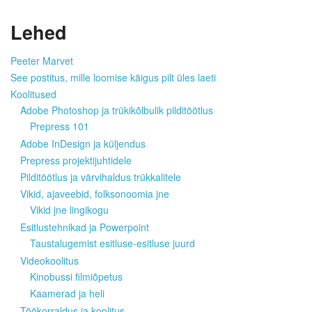
Lehed
Peeter Marvet
See postitus, mille loomise käigus pilt üles laeti
Koolitused
Adobe Photoshop ja trükikõlbulik pilditöötlus
Prepress 101
Adobe InDesign ja küljendus
Prepress projektijuhtidele
Pilditöötlus ja värvihaldus trükkalitele
Vikid, ajaveebid, folksonoomia jne
Vikid jne lingikogu
Esitlustehnikad ja Powerpoint
Taustalugemist esitluse-esitluse juurd
Videokoolitus
Kinobussi filmiõpetus
Kaamerad ja heli
Töökorraldus ja koolitus