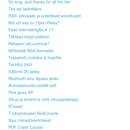
So long, and thanks for all the fish
Tee ise taldriklane
RSS: ülevaade ja praktilised soovitused
Mis või kes on Open Relay?
Eesti internetiriigiks # 1?
Tähtsad lingid esilehel
Reklaam või uurimus?
Mõttekäik BSA teemadel
Totaalselt mobiilne & traadita
TechEd 2001
Editorid DV jaoks
Bluetooth sinu läpaka jaoks
Animatsiooniks sobilik soft
Pets goes XP
Viirus ja antiviirus (ehk viirusepeletaja)
ID kaart
T-särgindusest RodCoveris
Sisu mänedzeerimisest
PDF Crash Course