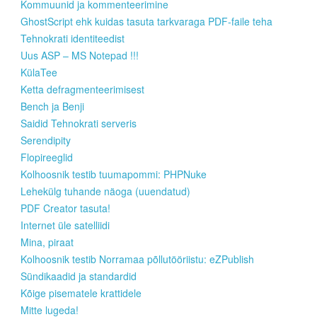
Kommuunid ja kommenteerimine
GhostScript ehk kuidas tasuta tarkvaraga PDF-faile teha
Tehnokrati identiteedist
Uus ASP – MS Notepad !!!
KülaTee
Ketta defragmenteerimisest
Bench ja Benji
Saidid Tehnokrati serveris
Serendipity
Flopireeglid
Kolhoosnik testib tuumapommi: PHPNuke
Lehekülg tuhande näoga (uuendatud)
PDF Creator tasuta!
Internet üle satelliidi
Mina, piraat
Kolhoosnik testib Norramaa põllutööriistu: eZPublish
Sündikaadid ja standardid
Kõige pisematele krattidele
Mitte lugeda!