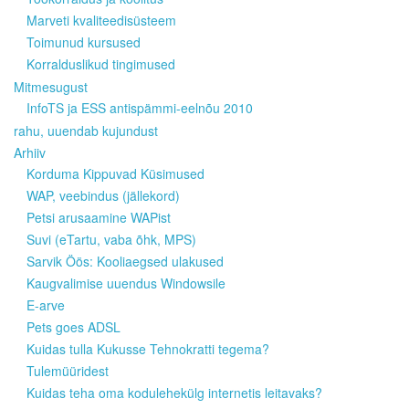
Marveti kvaliteedisüsteem
Toimunud kursused
Korralduslikud tingimused
Mitmesugust
InfoTS ja ESS antispämmi-eelnõu 2010
rahu, uuendab kujundust
Arhiiv
Korduma Kippuvad Küsimused
WAP, veebindus (jällekord)
Petsi arusaamine WAPist
Suvi (eTartu, vaba õhk, MPS)
Sarvik Öös: Kooliaegsed ulakused
Kaugvalimise uuendus Windowsile
E-arve
Pets goes ADSL
Kuidas tulla Kukusse Tehnokratti tegema?
Tulemüüridest
Kuidas teha oma kodulehekülg internetis leitavaks?