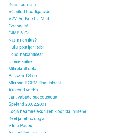
Kommuun-ism
Sõlmitud traadiga side
VVV: VeriVorst ja Veeb
Goooogle!
GIMP & Co
Kas nii on ilus?
Hullu postiljoni tõbi
Fondiihaldamisest
Enese kaitse
Mikrokrattidele
Password Safe
Microsofti OEM-litsentsidest
Ajalehed veebis
Jant vabade sagedustega
Spektrid 20.02.2001
Looja heameeleks tuleb kloonida inimene
Keel ja tehnoloogia
Vilma Pudeo
Ajaveebindusest veel