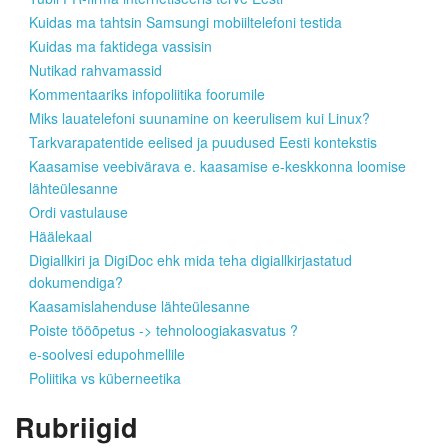
Kuidas ma tahtsin Samsungi mobiiltelefoni testida
Kuidas ma faktidega vassisin
Nutikad rahvamassid
Kommentaariks infopoliitika foorumile
Miks lauatelefoni suunamine on keerulisem kui Linux?
Tarkvarapatentide eelised ja puudused Eesti kontekstis
Kaasamise veebivärava e. kaasamise e-keskkonna loomise
lähteülesanne
Ordi vastulause
Häälekaal
Digiallkiri ja DigiDoc ehk mida teha digiallkirjastatud
dokumendiga?
Kaasamislahenduse lähteülesanne
Poiste tööõpetus -> tehnoloogiakasvatus ?
e-soolvesi edupohmellile
Poliitika vs küberneetika
Rubriigid