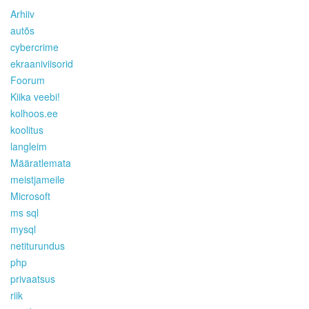
Arhiiv
autõs
cybercrime
ekraaniviisorid
Foorum
Kiika veebi!
kolhoos.ee
koolitus
langleim
Määratlemata
meistjameile
Microsoft
ms sql
mysql
netiturundus
php
privaatsus
riik