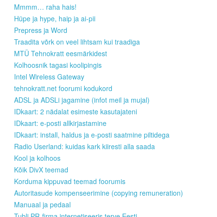
Mmmm… raha hais!
Hüpe ja hype, haip ja ai-pii
Prepress ja Word
Traadita võrk on veel lihtsam kui traadiga
MTÜ Tehnokratt eesmärkidest
Kolhoosnik tagasi koolipingis
Intel Wireless Gateway
tehnokratt.net foorumi kodukord
ADSL ja ADSLi jagamine (infot meil ja mujal)
IDkaart: 2 nädalat esimeste kasutajateni
IDkaart: e-posti allkirjastamine
IDkaart: install, haldus ja e-posti saatmine piltidega
Radio Userland: kuidas kark kiiresti alla saada
Kool ja kolhoos
Kõik DivX teemad
Korduma kippuvad teemad foorumis
Autoritasude kompenseerimine (copying remuneration)
Manuaal ja pedaal
Tubli PR-firma internetiseeris terve Eesti