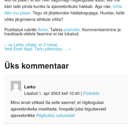
käin talle pinda kuniks ta ajaveebnikuks hakkab. Aga näe,
luhta
läks mu plaan
. Tegu oli järjekordse häälekogujaga. Huvitav, kelle
võiks järgmisena sihikule võtta?
Postitatud rubriiki
Arhiiv
. Talleta
püsiviide
. Kommenteerimine ja
trackback-viidete lisamine ei ole lubatud.
«
Ja Larko vihjab, et 3 nädal…
Veel Eesti Asja: Tartu pikendas …
»
Üks
kommentaar
Larko
Lisatud 1. apr 2003 kell 10:40
|
Püsiviide
Minu arust võiksid Sa selle asemel, et riigikogulasi
ajaveebnikeks meelitada, hoopsiki juba tegutsevaid
ajaveebnikke
Riigikokku sokutada
!