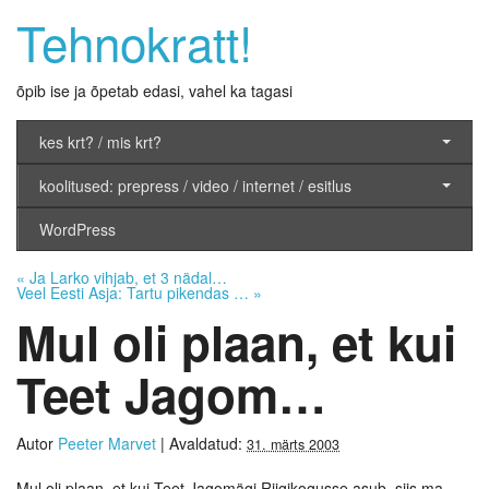
Tehnokratt!
õpib ise ja õpetab edasi, vahel ka tagasi
kes krt? / mis krt?
koolitused: prepress / video / internet / esitlus
WordPress
«
Ja Larko vihjab, et 3 nädal…
Veel Eesti Asja: Tartu pikendas …
»
Mul oli plaan, et kui
Teet Jagom…
Autor
Peeter Marvet
|
Avaldatud:
31. märts 2003
Mul oli plaan, et kui Teet Jagomägi Riigikogusse asub, siis ma