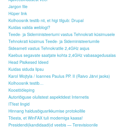
Jargon file
Hüper link
Kolhoosnik testib nii, et higi tilgub: Drupal
Kuidas valida weblogi?
Teede- ja Sideministeeriumi vastus Tehnokrati küsimusele
Tehnokrati küsimus Teede- ja Sideministeeriumile
Sideameti vastus Tehnokratile 2,4GHz asjus
Kaebus segavate saatjate kohta 2,4GHz vabasagedusalas
Head Pisikesed Ideed
Kuidas siduda lipsu
Karol Wojtyla / Ioannes Paulus PP. II (Raivo Järvi jaoks)
Kolhoosnik testib…
Koostööleping
Autoriõiguse olulistest aspektidest Internetis
ITfest lingid
Hinnang haldusõigusrikkumise protokollile
Tõesta, et WinFAX tuli modemiga kaasa!
Presidendi(kandidaadi)d veebis — Terevisioonile