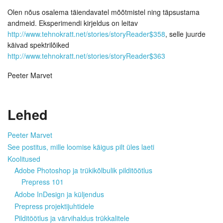
Olen nõus osalema täiendavatel mõõtmistel ning täpsustama
andmeid. Eksperimendi kirjeldus on leitav
http://www.tehnokratt.net/stories/storyReader$358
, selle juurde
käivad spektrilõiked
http://www.tehnokratt.net/stories/storyReader$363
Peeter Marvet
Lehed
Peeter Marvet
See postitus, mille loomise käigus pilt üles laeti
Koolitused
Adobe Photoshop ja trükikõlbulik pilditöötlus
Prepress 101
Adobe InDesign ja küljendus
Prepress projektijuhtidele
Pilditöötlus ja värvihaldus trükkalitele