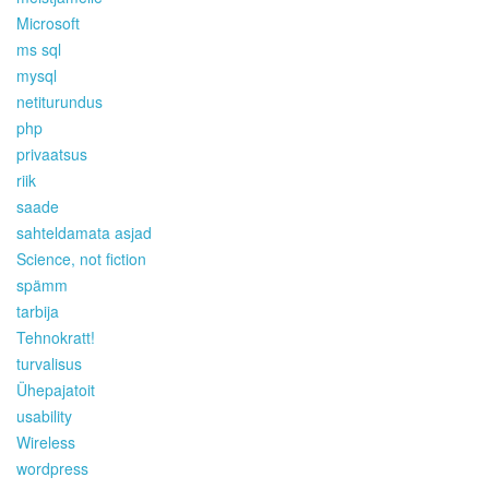
Microsoft
ms sql
mysql
netiturundus
php
privaatsus
riik
saade
sahteldamata asjad
Science, not fiction
spämm
tarbija
Tehnokratt!
turvalisus
Ühepajatoit
usability
Wireless
wordpress