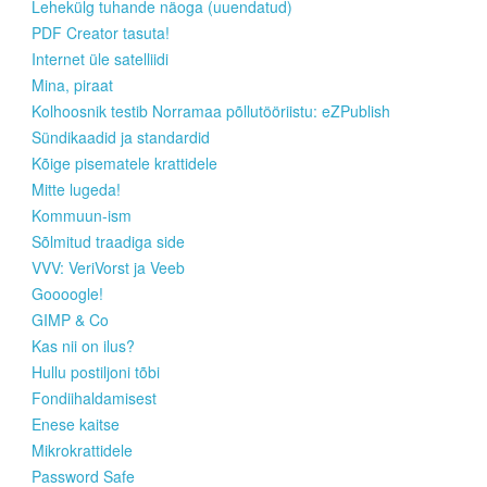
Lehekülg tuhande näoga (uuendatud)
PDF Creator tasuta!
Internet üle satelliidi
Mina, piraat
Kolhoosnik testib Norramaa põllutööriistu: eZPublish
Sündikaadid ja standardid
Kõige pisematele krattidele
Mitte lugeda!
Kommuun-ism
Sõlmitud traadiga side
VVV: VeriVorst ja Veeb
Goooogle!
GIMP & Co
Kas nii on ilus?
Hullu postiljoni tõbi
Fondiihaldamisest
Enese kaitse
Mikrokrattidele
Password Safe