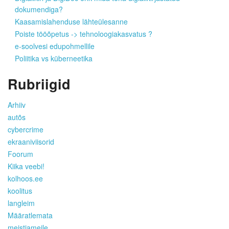
dokumendiga?
Kaasamislahenduse lähteülesanne
Poiste tööõpetus -> tehnoloogiakasvatus ?
e-soolvesi edupohmellile
Poliitika vs küberneetika
Rubriigid
Arhiiv
autõs
cybercrime
ekraaniviisorid
Foorum
Kiika veebi!
kolhoos.ee
koolitus
langleim
Määratlemata
meistjameile