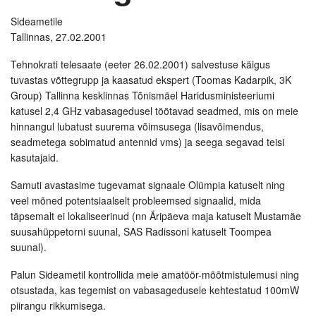
Sideametile
Tallinnas, 27.02.2001
Tehnokrati telesaate (eeter 26.02.2001) salvestuse käigus
tuvastas võttegrupp ja kaasatud ekspert (Toomas Kadarpik, 3K
Group) Tallinna kesklinnas Tõnismäel Haridusministeeriumi
katusel 2,4 GHz vabasagedusel töötavad seadmed, mis on meie
hinnangul lubatust suurema võimsusega (lisavõimendus,
seadmetega sobimatud antennid vms) ja seega segavad teisi
kasutajaid.
Samuti avastasime tugevamat signaale Olümpia katuselt ning
veel mõned potentsiaalselt probleemsed signaalid, mida
täpsemalt ei lokaliseerinud (nn Äripäeva maja katuselt Mustamäe
suusahüppetorni suunal, SAS Radissoni katuselt Toompea
suunal).
Palun Sideametil kontrollida meie amatöör-mõõtmistulemusi ning
otsustada, kas tegemist on vabasagedusele kehtestatud 100mW
piirangu rikkumisega.