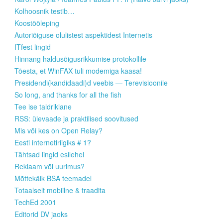
Kolhoosnik testib…
Koostööleping
Autoriõiguse olulistest aspektidest Internetis
ITfest lingid
Hinnang haldusõigusrikkumise protokollile
Tõesta, et WinFAX tuli modemiga kaasa!
Presidendi(kandidaadi)d veebis — Terevisioonile
So long, and thanks for all the fish
Tee ise taldriklane
RSS: ülevaade ja praktilised soovitused
Mis või kes on Open Relay?
Eesti internetiriigiks # 1?
Tähtsad lingid esilehel
Reklaam või uurimus?
Mõttekäik BSA teemadel
Totaalselt mobiilne & traadita
TechEd 2001
Editorid DV jaoks