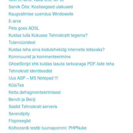
Sarvik Öös: Kooliaegsed ulakused
Kaugvalimise uuendus Windowsile
E-arve
Pets goes ADSL
Kuidas tulla Kukusse Tehnokratti tegema?
Tulemüüridest
Kuidas teha oma kodulehekülg internetis leitavaks?
Kommuunid ja kommenteerimine
GhostScript ehk kuidas tasuta tarkvaraga PDF-faile teha
Tehnokrati identiteedist
Uus ASP – MS Notepad !!!
KülaTee
Ketta defragmenteerimisest
Bench ja Benji
Saidid Tehnokrati serveris
Serendipity
Flopireeglid
Kolhoosnik testib tuumapommi: PHPNuke