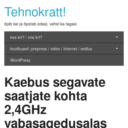
Tehnokratt!
õpib ise ja õpetab edasi, vahel ka tagasi
kes krt? / mis krt?
koolitused: prepress / video / internet / esitlus
WordPress
Kaebus segavate
saatjate kohta
2,4GHz
vabasagedusalas