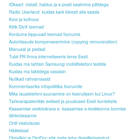
IDkaart: install, haldus ja e-posti saatmine piltidega
Radio Userland: kuidas kark kiiresti alla saada
Kool ja kolhoos
Kõik DivX teemad
Korduma kippuvad teemad foorumis
Autoritasude kompenseerimine (copying remuneration)
Manuaal ja pedaal
Tubli PR-firma internetiseeris terve Eesti
Kuidas ma tahtsin Samsungi mobiiltelefoni testida
Kuidas ma faktidega vassisin
Nutikad rahvamassid
Kommentaariks infopoliitika foorumile
Miks lauatelefoni suunamine on keerulisem kui Linux?
Tarkvarapatentide eelised ja puudused Eesti kontekstis
Kaasamise veebivärava e. kaasamise e-keskkonna loomise
lähteülesanne
Ordi vastulause
Häälekaal
Digiallkiri ja DigiDoc ehk mida teha digiallkirjastatud