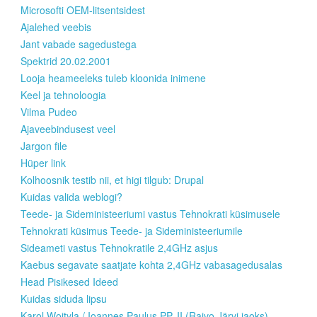
Microsofti OEM-litsentsidest
Ajalehed veebis
Jant vabade sagedustega
Spektrid 20.02.2001
Looja heameeleks tuleb kloonida inimene
Keel ja tehnoloogia
Vilma Pudeo
Ajaveebindusest veel
Jargon file
Hüper link
Kolhoosnik testib nii, et higi tilgub: Drupal
Kuidas valida weblogi?
Teede- ja Sideministeeriumi vastus Tehnokrati küsimusele
Tehnokrati küsimus Teede- ja Sideministeeriumile
Sideameti vastus Tehnokratile 2,4GHz asjus
Kaebus segavate saatjate kohta 2,4GHz vabasagedusalas
Head Pisikesed Ideed
Kuidas siduda lipsu
Karol Wojtyla / Ioannes Paulus PP. II (Raivo Järvi jaoks)