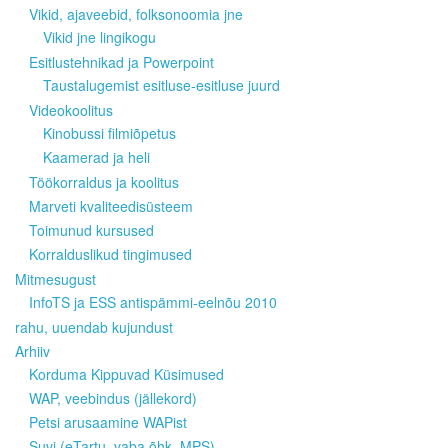
Vikid, ajaveebid, folksonoomia jne
Vikid jne lingikogu
Esitlustehnikad ja Powerpoint
Taustalugemist esitluse-esitluse juurd
Videokoolitus
Kinobussi filmiõpetus
Kaamerad ja heli
Töökorraldus ja koolitus
Marveti kvaliteedisüsteem
Toimunud kursused
Korralduslikud tingimused
Mitmesugust
InfoTS ja ESS antispämmi-eelnõu 2010
rahu, uuendab kujundust
Arhiiv
Korduma Kippuvad Küsimused
WAP, veebindus (jällekord)
Petsi arusaamine WAPist
Suvi (eTartu, vaba õhk, MPS)