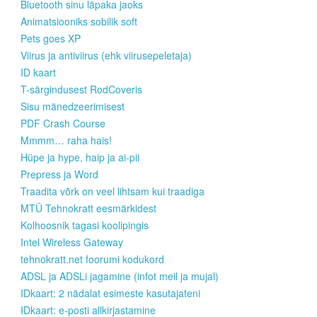
Bluetooth sinu läpaka jaoks
Animatsiooniks sobilik soft
Pets goes XP
Viirus ja antiviirus (ehk viirusepeletaja)
ID kaart
T-särgindusest RodCoveris
Sisu mänedzeerimisest
PDF Crash Course
Mmmm… raha hais!
Hüpe ja hype, haip ja ai-pii
Prepress ja Word
Traadita võrk on veel lihtsam kui traadiga
MTÜ Tehnokratt eesmärkidest
Kolhoosnik tagasi koolipingis
Intel Wireless Gateway
tehnokratt.net foorumi kodukord
ADSL ja ADSLi jagamine (infot meil ja mujal)
IDkaart: 2 nädalat esimeste kasutajateni
IDkaart: e-posti allkirjastamine