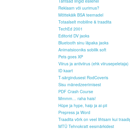
Tähtsad lingid esilehel
Reklaam või uurimus?
Mõttekäik BSA teemadel
Totaalselt mobiilne & traadita
TechEd 2001
Editorid DV jaoks
Bluetooth sinu läpaka jaoks
Animatsiooniks sobilik soft
Pets goes XP
Viirus ja antiviirus (ehk viirusepeletaja)
ID kaart
T-särgindusest RodCoveris
Sisu mänedzeerimisest
PDF Crash Course
Mmmm… raha hais!
Hüpe ja hype, haip ja ai-pii
Prepress ja Word
Traadita võrk on veel lihtsam kui traad
MTÜ Tehnokratt eesmärkidest