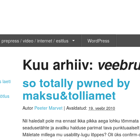
 prepress / video / internet / esitlus
WordPress
Kuu arhiiv:
veebru
so totally pwned by
 laeti
maksu&tolliamet
ötlus
Autor
Peeter Marvet
|
Avaldatud:
19. veebr 2010
Nii haledalt pole ma ennast ikka pikka aega lohku tõmmata
seadusetähte ja avaliku halduse parimat tava punktuaalselt 
Mäletate millega mu usability-lugu lõppes? Oli üks confirm-