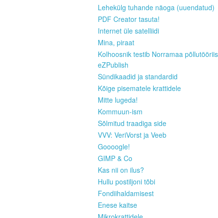
Lehekülg tuhande näoga (uuendatud)
PDF Creator tasuta!
Internet üle satelliidi
Mina, piraat
Kolhoosnik testib Norramaa põllutööriis
eZPublish
Sündikaadid ja standardid
Kõige pisematele krattidele
Mitte lugeda!
Kommuun-ism
Sõlmitud traadiga side
VVV: VeriVorst ja Veeb
Goooogle!
GIMP & Co
Kas nii on ilus?
Hullu postiljoni tõbi
Fondiihaldamisest
Enese kaitse
Mikrokrattidele