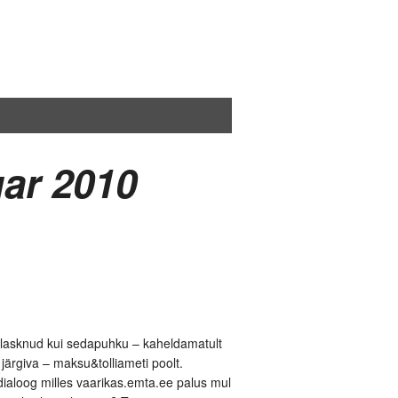
ar 2010
 lasknud kui sedapuhku – kaheldamatult
järgiva – maksu&tolliameti poolt.
dialoog milles vaarikas.emta.ee palus mul