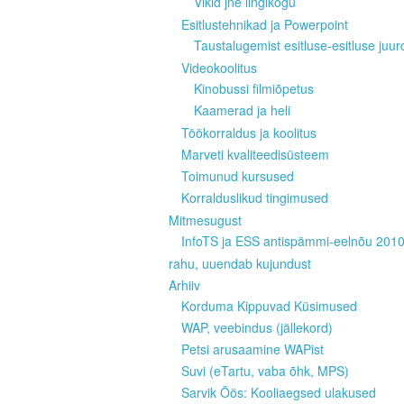
Vikid jne lingikogu
Esitlustehnikad ja Powerpoint
Taustalugemist esitluse-esitluse juur
Videokoolitus
Kinobussi filmiõpetus
Kaamerad ja heli
Töökorraldus ja koolitus
Marveti kvaliteedisüsteem
Toimunud kursused
Korralduslikud tingimused
Mitmesugust
InfoTS ja ESS antispämmi-eelnõu 201
rahu, uuendab kujundust
Arhiiv
Korduma Kippuvad Küsimused
WAP, veebindus (jällekord)
Petsi arusaamine WAPist
Suvi (eTartu, vaba õhk, MPS)
Sarvik Öös: Kooliaegsed ulakused