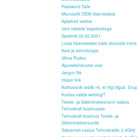
Password Safe
Microsofti OEM-litsentsidest
Ajalehed veebis
Jant vabade sagedustega
Spektrid 20.02.2001
Looja heameeleks tuleb kloonida inim
Keel ja tehnoloogia
Vilma Pudeo
Ajaveebindusest veel
Jargon file
Hüper link
Kolhoosnik testib nii, et higi tilgub: Dru
Kuidas valida weblogi?
Teede- ja Sideministeeriumi vastus
Tehnokrati küsimusele
Tehnokrati küsimus Teede- ja
Sideministeeriumile
Sideameti vastus Tehnokratile 2,4GHz 