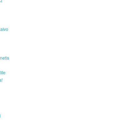
Hz
Raivo
netis
ile
a!
d