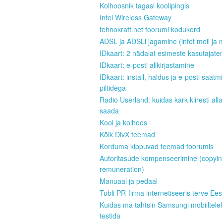
Kolhoosnik tagasi koolipingis
Intel Wireless Gateway
tehnokratt.net foorumi kodukord
ADSL ja ADSLi jagamine (infot meil ja 
IDkaart: 2 nädalat esimeste kasutajate
IDkaart: e-posti allkirjastamine
IDkaart: install, haldus ja e-posti saatm
piltidega
Radio Userland: kuidas kark kiiresti all
saada
Kool ja kolhoos
Kõik DivX teemad
Korduma kippuvad teemad foorumis
Autoritasude kompenseerimine (copyi
remuneration)
Manuaal ja pedaal
Tubli PR-firma internetiseeris terve Ees
Kuidas ma tahtsin Samsungi mobiiltele
testida