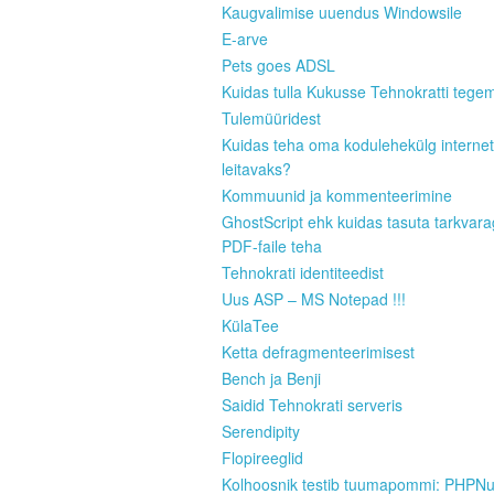
Kaugvalimise uuendus Windowsile
E-arve
Pets goes ADSL
Kuidas tulla Kukusse Tehnokratti tege
Tulemüüridest
Kuidas teha oma kodulehekülg internet
leitavaks?
Kommuunid ja kommenteerimine
GhostScript ehk kuidas tasuta tarkvar
PDF-faile teha
Tehnokrati identiteedist
Uus ASP – MS Notepad !!!
KülaTee
Ketta defragmenteerimisest
Bench ja Benji
Saidid Tehnokrati serveris
Serendipity
Flopireeglid
Kolhoosnik testib tuumapommi: PHPN