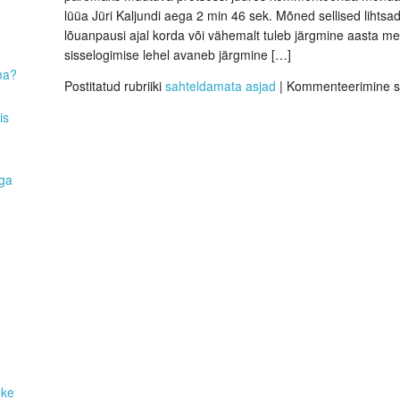
lüüa Jüri Kaljundi aega 2 min 46 sek. Mõned sellised lihtsa
lõuanpausi ajal korda või vähemalt tuleb järgmine aasta m
sisselogimise lehel avaneb järgmine […]
ma?
Postitatud rubriiki
sahteldamata asjad
|
Kommenteerimine s
is
aga
uke