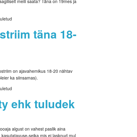
aagiliselt meili saata? Täna on 19mes ja
uletud
striim täna 18-
eostriim on ajavahemikus 18-20 nähtav
pleier ka siinsamas).
uletud
ty ehk tuludek
oaja algust on vahest paslik aina
kasutatavuse-seika mis ei lasknud mul