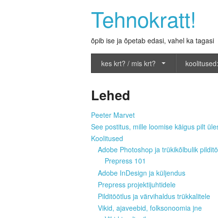
Tehnokratt!
õpib ise ja õpetab edasi, vahel ka tagasi
kes krt? / mis krt?
koolitused:
Lehed
Peeter Marvet
See postitus, mille loomise käigus pilt üles
Koolitused
Adobe Photoshop ja trükikõlbulik pilditö
Prepress 101
Adobe InDesign ja küljendus
Prepress projektijuhtidele
Pilditöötlus ja värvihaldus trükkalitele
Vikid, ajaveebid, folksonoomia jne