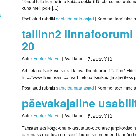
19ndal tulla kontrollima kuidas deklaril läheb, selmet autom
kuna meili pole […]
d
Postitatud rubriiki
sahteldamata asjad
|
Kommenteerimine s
tallinn2 linnafoorumi 
20
Autor
Peeter Marvet
|
Avaldatud:
17. veebr 2010
Arhitektuurikeskuse korraldatava linnafoorumi Tallinn2 vid
http://www.livestream.com/arhitektuurikeskus (ja ajaviiteks 
0
Postitatud rubriiki
sahteldamata asjad
|
Kommenteerimine s
päevakajaline usabili
Autor
Peeter Marvet
|
Avaldatud:
15. veebr 2010
Tähistamaks kõige-enam-kasutatud-eteenuse järjekordse ho
paremaks muutuva protsessi juures kommenteerida mõnda 