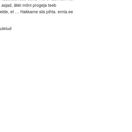
d asjad, äkki mõni progeja teeb
eelde, et … Hakkame siis pihta. emta.ee
uletud