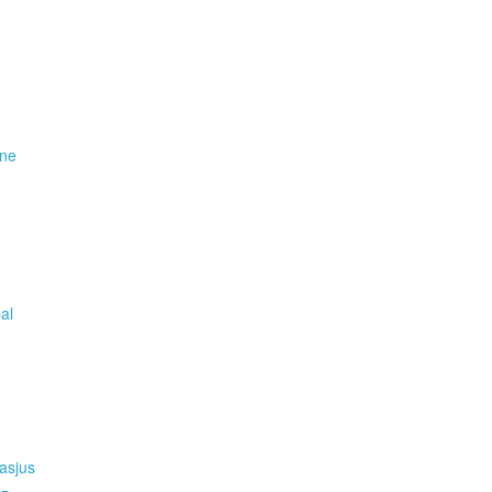
ene
pal
asjus