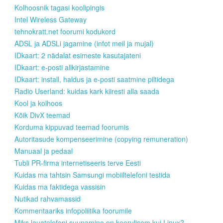
Kolhoosnik tagasi koolipingis
Intel Wireless Gateway
tehnokratt.net foorumi kodukord
ADSL ja ADSLi jagamine (infot meil ja mujal)
IDkaart: 2 nädalat esimeste kasutajateni
IDkaart: e-posti allkirjastamine
IDkaart: install, haldus ja e-posti saatmine piltidega
Radio Userland: kuidas kark kiiresti alla saada
Kool ja kolhoos
Kõik DivX teemad
Korduma kippuvad teemad foorumis
Autoritasude kompenseerimine (copying remuneration)
Manuaal ja pedaal
Tubli PR-firma internetiseeris terve Eesti
Kuidas ma tahtsin Samsungi mobiiltelefoni testida
Kuidas ma faktidega vassisin
Nutikad rahvamassid
Kommentaariks infopoliitika foorumile
Miks lauatelefoni suunamine on keerulisem kui Linux?