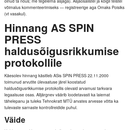
olnud ta nõus; me tegelema asjaga). Asjaosalistel ja kõigil teistel
võimalus kommenteerimiseks — registreerige aga Omaks Poisiks
(vt vasakul).
Hinnang AS SPIN
PRESS
haldusõigusrikkumise
protokollile
Käesolev hinnang käsitleb ASis SPIN PRESS 22.11.2000
toimunud arvutite ülevaatuse järel koostatud
haldusõigusrikkumise protokollis olevaid arvamusi tarkvara
legaalsuse osas. Alljärgnev väärib loodetavasti ka laiemat
tähelepanu ja tuleks Tehnokratt MTÜ arvates arvesse võtta ka
tulevaste sarnaste kontrollreidide puhul.
Väide