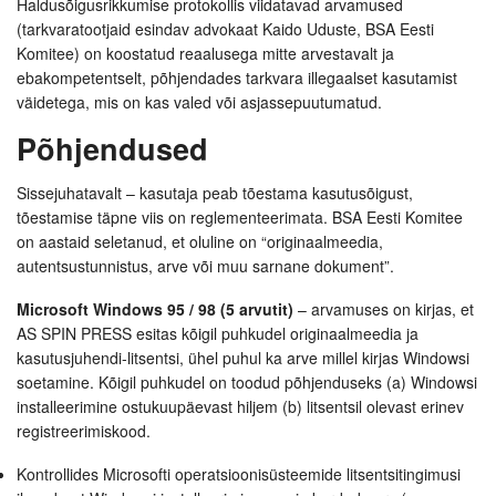
Haldusõigusrikkumise protokollis viidatavad arvamused
(tarkvaratootjaid esindav advokaat Kaido Uduste, BSA Eesti
Komitee) on koostatud reaalusega mitte arvestavalt ja
ebakompetentselt, põhjendades tarkvara illegaalset kasutamist
väidetega, mis on kas valed või asjassepuutumatud.
Põhjendused
Sissejuhatavalt – kasutaja peab tõestama kasutusõigust,
tõestamise täpne viis on reglementeerimata. BSA Eesti Komitee
on aastaid seletanud, et oluline on “originaalmeedia,
autentsustunnistus, arve või muu sarnane dokument”.
Microsoft Windows 95 / 98 (5 arvutit)
– arvamuses on kirjas, et
AS SPIN PRESS esitas kõigil puhkudel originaalmeedia ja
kasutusjuhendi-litsentsi, ühel puhul ka arve millel kirjas Windowsi
soetamine. Kõigil puhkudel on toodud põhjenduseks (a) Windowsi
installeerimine ostukuupäevast hiljem (b) litsentsil olevast erinev
registreerimiskood.
Kontrollides Microsofti operatsioonisüsteemide litsentsitingimusi