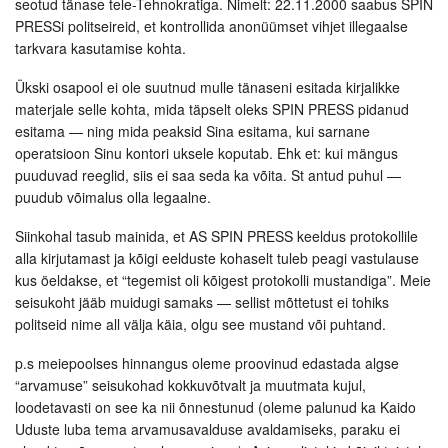
seotud tänase tele-Tehnokratiga. Nimelt: 22.11.2000 saabus SPIN
PRESSi politseireid, et kontrollida anonüümset vihjet illegaalse
tarkvara kasutamise kohta.
Ükski osapool ei ole suutnud mulle tänaseni esitada kirjalikke
materjale selle kohta, mida täpselt oleks SPIN PRESS pidanud
esitama — ning mida peaksid Sina esitama, kui sarnane
operatsioon Sinu kontori uksele koputab. Ehk et: kui mängus
puuduvad reeglid, siis ei saa seda ka võita. St antud puhul —
puudub võimalus olla legaalne.
Siinkohal tasub mainida, et AS SPIN PRESS keeldus protokollile
alla kirjutamast ja kõigi eelduste kohaselt tuleb peagi vastulause
kus öeldakse, et “tegemist oli kõigest protokolli mustandiga”. Meie
seisukoht jääb muidugi samaks — sellist mõttetust ei tohiks
politseid nime all välja käia, olgu see mustand või puhtand.
p.s meiepoolses hinnangus oleme proovinud edastada algse
“arvamuse” seisukohad kokkuvõtvalt ja muutmata kujul,
loodetavasti on see ka nii õnnestunud (oleme palunud ka Kaido
Uduste luba tema arvamusavalduse avaldamiseks, paraku ei