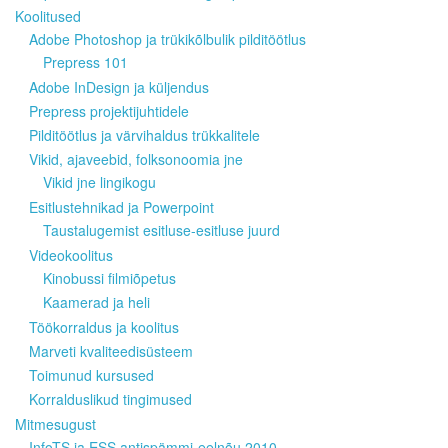
Koolitused
Adobe Photoshop ja trükikõlbulik pilditöötlus
Prepress 101
Adobe InDesign ja küljendus
Prepress projektijuhtidele
Pilditöötlus ja värvihaldus trükkalitele
Vikid, ajaveebid, folksonoomia jne
Vikid jne lingikogu
Esitlustehnikad ja Powerpoint
Taustalugemist esitluse-esitluse juurd
Videokoolitus
Kinobussi filmiõpetus
Kaamerad ja heli
Töökorraldus ja koolitus
Marveti kvaliteedisüsteem
Toimunud kursused
Korralduslikud tingimused
Mitmesugust
InfoTS ja ESS antispämmi-eelnõu 2010