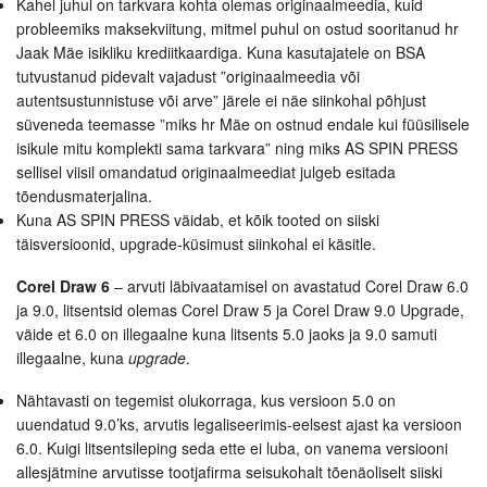
Kahel juhul on tarkvara kohta olemas originaalmeedia, kuid
probleemiks maksekviitung, mitmel puhul on ostud sooritanud hr
Jaak Mäe isikliku krediitkaardiga. Kuna kasutajatele on BSA
tutvustanud pidevalt vajadust ”originaalmeedia või
autentsustunnistuse või arve” järele ei näe siinkohal põhjust
süveneda teemasse ”miks hr Mäe on ostnud endale kui füüsilisele
isikule mitu komplekti sama tarkvara” ning miks AS SPIN PRESS
sellisel viisil omandatud originaalmeediat julgeb esitada
tõendusmaterjalina.
Kuna AS SPIN PRESS väidab, et kõik tooted on siiski
täisversioonid, upgrade-küsimust siinkohal ei käsitle.
Corel Draw 6
– arvuti läbivaatamisel on avastatud Corel Draw 6.0
ja 9.0, litsentsid olemas Corel Draw 5 ja Corel Draw 9.0 Upgrade,
väide et 6.0 on illegaalne kuna litsents 5.0 jaoks ja 9.0 samuti
illegaalne, kuna
upgrade
.
Nähtavasti on tegemist olukorraga, kus versioon 5.0 on
uuendatud 9.0’ks, arvutis legaliseerimis-eelsest ajast ka versioon
6.0. Kuigi litsentsileping seda ette ei luba, on vanema versiooni
allesjätmine arvutisse tootjafirma seisukohalt tõenäoliselt siiski