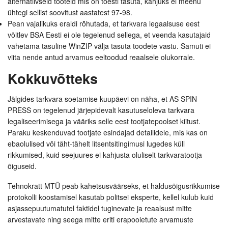
alternatiivseid tooteid mis on tõesti tasuta, kahjuks ei meenu
ühtegi sellist soovitust aastatest 97-98.
Pean vajalikuks eraldi rõhutada, et tarkvara legaalsuse eest
võitlev BSA Eesti ei ole tegelenud sellega, et veenda kasutajaid
vahetama tasuline WinZIP välja tasuta toodete vastu. Samuti ei
viita nende antud arvamus eeltoodud reaalsele olukorrale.
Kokkuvõtteks
Jälgides tarkvara soetamise kuupäevi on näha, et AS SPIN
PRESS on tegelenud järjepidevalt kasutuseloleva tarkvara
legaliseerimisega ja vääriks selle eest tootjatepoolset kiitust.
Paraku keskenduvad tootjate esindajad detailidele, mis kas on
ebaolulised või täht-tähelt litsentsitingimusi lugedes küll
rikkumised, kuid seejuures ei kahjusta oluliselt tarkvaratootja
õiguseid.
Tehnokratt MTÜ peab kahetsusväärseks, et haldusõigusrikkumise
protokolli koostamisel kasutab politsei eksperte, kellel kulub kuid
asjassepuutumatutel faktidel tuginevate ja reaalsust mitte
arvestavate ning seega mitte eriti erapooletute arvamuste