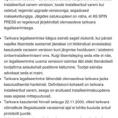
installeeritud vanem versioon; toode installeeritud varem kui
ostetud; tegemist
upgrade
-versiooniga; segadused
maksekviitungiga. Jälgides ostukuupäevi on näha, et AS SPIN
PRESS on tegelenud järjekindlalt olemasoleva tarkvara
legaliseerimisega.
Tarkvara legaliseerimise käigus esineb sageli olukordi, kui pärast
vajalike litsentside soetamist jäetakse (nt töökindlust arvestades)
kasutusele varasem versioon kuni järgmise hoolduseni / süsteemi
ümberinstalleerimiseni vms. Kuigi litsentsileping seda ette ei näe,
on legaliseerimine uuema versiooni ostmise läbi siiski tõenäoliselt
tootjafirma seisukohalt positiivne käitumine. Tootjat esindav
advokaat seda ei maini.
Tarkvara legaliseerimine tähendab olemasoleva tarkvara jaoks
kasutuslitsentsi hankimist. Definitsiooni kohaselt on tarkvara
installeeritud varem, seega on arutlused installeerimiskuupäeva
osas asjasse mittepuutuvad.
Tarkvara kasutamist hinnati seisuga 22.11.2000, viited tarkvara
võimalikule illegaalsusele varasemal ajal ei tohiks kuuluda antud
protokolli juurde.