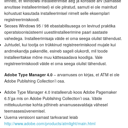
ilmneb, et Windowsi installeerimise aeg ja kordade arv (samasse
arvutisse installeerimisel) ei ole piiratud, samuti ei ole mainitud
kohustust kasutada installeerimisel nimelt selle eksemplari
registreerimiskoodi.
Seoses Windows 95 / 98 ebastabiilsusega on levinud praktika
operatsioonisüsteemi uuestiinstalleerimine paari aastaste
vahedega. Installeerimisaja väide ei oma seega olulist tähendust.
Juhtudel, kui tootja on trükkinud registreerimiskood mujale kui
andmekandja pakendile, esineb sageli olukordi, mil toode
installeeritakse mõne muu kättesaadava koodiga. Vale
registreerimiskoodi väide ei oma seega olulist tähendust.
Adobe Type Manager 4.0
– arvamuses on kirjas, et ATM ei ole
Adobe Publishing Collection’i osa.
Adobe Type Manager 4.0
installeerub koos Adobe Pagemaker
6.5’ga mis on Adobe Publishing Collection’i osa. Väide
mittekuulumise kohta põhineb arvamuseavaldaja vähesel
teemassesüvenemisel.
Uuema versiooni samast tarkvarast leiab
http://www.adobe.com/products/atmlight/main.html