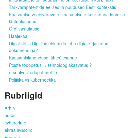
Tarkvarapatentide eelised ja puudused Eesti kontekstis
Kaasamise veebivärava e. kaasamise e-keskkonna loomise
lähteülesanne
Ordi vastulause
Häälekaal
Digiallkiri ja DigiDoc ehk mida teha digiallkirjastatud
dokumendiga?
Kaasamislahenduse lähteülesanne
Poiste tööõpetus -> tehnoloogiakasvatus ?
e-soolvesi edupohmellile
Poliitika vs küberneetika
Rubriigid
Arhiiv
autõs
cybercrime
ekraaniviisorid
Foorum