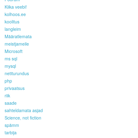
Kiika veebi!
kolhoos.ee
koolitus
langleim
Määratlemata
meistjameile
Microsoft
ms sql
mysql
netiturundus
php
privaatsus
riik
saade
sahteldamata asjad
Science, not fiction
spämm
tarbija