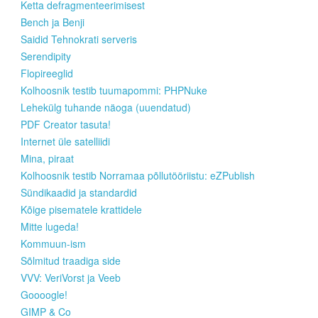
Ketta defragmenteerimisest
Bench ja Benji
Saidid Tehnokrati serveris
Serendipity
Flopireeglid
Kolhoosnik testib tuumapommi: PHPNuke
Lehekülg tuhande näoga (uuendatud)
PDF Creator tasuta!
Internet üle satelliidi
Mina, piraat
Kolhoosnik testib Norramaa põllutööriistu: eZPublish
Sündikaadid ja standardid
Kõige pisematele krattidele
Mitte lugeda!
Kommuun-ism
Sõlmitud traadiga side
VVV: VeriVorst ja Veeb
Goooogle!
GIMP & Co