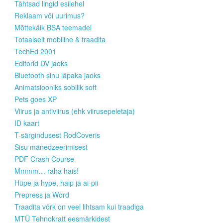
Tähtsad lingid esilehel
Reklaam või uurimus?
Mõttekäik BSA teemadel
Totaalselt mobiilne & traadita
TechEd 2001
Editorid DV jaoks
Bluetooth sinu läpaka jaoks
Animatsiooniks sobilik soft
Pets goes XP
Viirus ja antiviirus (ehk viirusepeletaja)
ID kaart
T-särgindusest RodCoveris
Sisu mänedzeerimisest
PDF Crash Course
Mmmm… raha hais!
Hüpe ja hype, haip ja ai-pii
Prepress ja Word
Traadita võrk on veel lihtsam kui traadiga
MTÜ Tehnokratt eesmärkidest