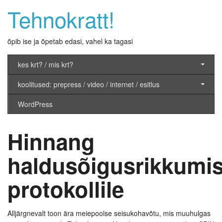
Tehnokratt!
õpib ise ja õpetab edasi, vahel ka tagasi
kes krt? / mis krt?
koolitused: prepress / video / internet / esitlus
WordPress
Hinnang
haldusõigusrikkumi
protokollile
Alljärgnevalt toon ära meiepoolse seisukohavõtu, mis muuhulgas