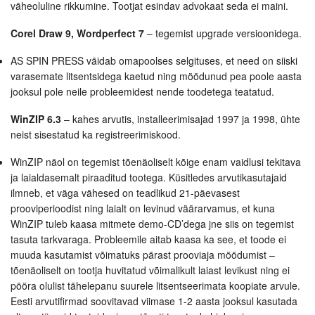
väheoluline rikkumine. Tootjat esindav advokaat seda ei maini.
Corel Draw 9, Wordperfect 7
– tegemist upgrade versioonidega.
AS SPIN PRESS väidab omapoolses selgituses, et need on siiski
varasemate litsentsidega kaetud ning möödunud pea poole aasta
jooksul pole neile probleemidest nende toodetega teatatud.
WinZIP 6.3
– kahes arvutis, installeerimisajad 1997 ja 1998, ühte
neist sisestatud ka registreerimiskood.
WinZIP näol on tegemist tõenäoliselt kõige enam vaidlusi tekitava
ja laialdasemalt piraaditud tootega. Küsitledes arvutikasutajaid
ilmneb, et väga vähesed on teadlikud 21-päevasest
prooviperioodist ning laialt on levinud väärarvamus, et kuna
WinZIP tuleb kaasa mitmete demo-CD’dega jne siis on tegemist
tasuta tarkvaraga. Probleemile aitab kaasa ka see, et toode ei
muuda kasutamist võimatuks pärast prooviaja möödumist –
tõenäoliselt on tootja huvitatud võimalikult laiast levikust ning ei
pööra olulist tähelepanu suurele litsentseerimata koopiate arvule.
Eesti arvutifirmad soovitavad viimase 1-2 aasta jooksul kasutada