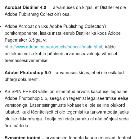
Acrobat Distiller 4.0
— arvamuses on kirjas, et Distiller ei ole
Adobe Publishing Collection’i osa.
Adobe Acrobat on üks Adobe Publishing Collection’i
põhikomponente, lisaks installeerub Distiller ka koos Adobe
Pagemaker 6.5’ga, vt
http://www.adobe.com/products/pubcoll/main.html
. Väide
mittekuulumise kohta põhineb arvamuseavaldaja vähesel
teemassesüvenemisel.
Adobe Photoshop 5.0
– arvamuses kirjas, et ei ole esitatud
ühtegi dokumenti.
AS SPIN PRESS väitel on nimetatud arvutis kasutusel legaalne
Adobe Photoshop 5.5, seega on tegemist legaliseerimise-eelse
versiooniga. Litsentsitingimuste kohaselt ei ole selline olukord
lubatud, kuid tõenäoliselt ei ole tegemist ka tarkvaratootja jaoks
olulise rikkumisega. Tootja esindaja paraku ei näe põhjust seda
ära märkida.
Symantec tooted
– arvamused toodete kaupa erinevad: tootest