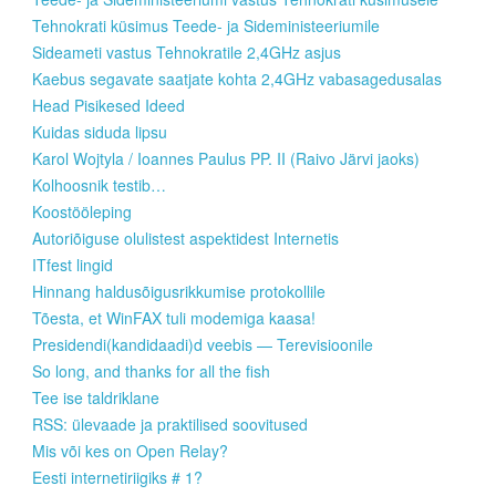
Tehnokrati küsimus Teede- ja Sideministeeriumile
Sideameti vastus Tehnokratile 2,4GHz asjus
Kaebus segavate saatjate kohta 2,4GHz vabasagedusalas
Head Pisikesed Ideed
Kuidas siduda lipsu
Karol Wojtyla / Ioannes Paulus PP. II (Raivo Järvi jaoks)
Kolhoosnik testib…
Koostööleping
Autoriõiguse olulistest aspektidest Internetis
ITfest lingid
Hinnang haldusõigusrikkumise protokollile
Tõesta, et WinFAX tuli modemiga kaasa!
Presidendi(kandidaadi)d veebis — Terevisioonile
So long, and thanks for all the fish
Tee ise taldriklane
RSS: ülevaade ja praktilised soovitused
Mis või kes on Open Relay?
Eesti internetiriigiks # 1?