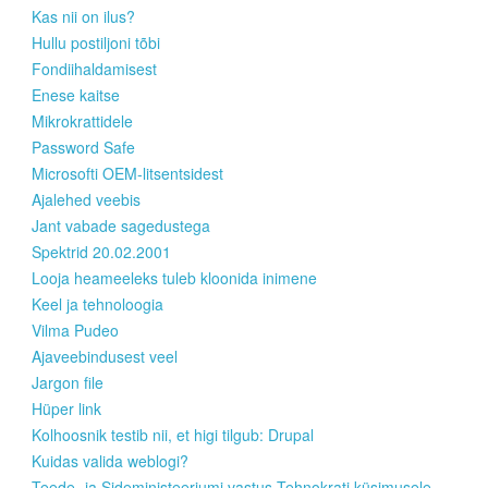
Kas nii on ilus?
Hullu postiljoni tõbi
Fondiihaldamisest
Enese kaitse
Mikrokrattidele
Password Safe
Microsofti OEM-litsentsidest
Ajalehed veebis
Jant vabade sagedustega
Spektrid 20.02.2001
Looja heameeleks tuleb kloonida inimene
Keel ja tehnoloogia
Vilma Pudeo
Ajaveebindusest veel
Jargon file
Hüper link
Kolhoosnik testib nii, et higi tilgub: Drupal
Kuidas valida weblogi?
Teede- ja Sideministeeriumi vastus Tehnokrati küsimusele