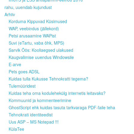
rahu, uuendab kujundust
Arhiiv
Korduma Kippuvad Küsimused
WAP, veebindus (jällekord)
Petsi arusaamine WAPist
Suvi (eTartu, vaba õhk, MPS)
Sarvik Öös: Kooliaegsed ulakused
Kaugvalimise uuendus Windowsile
E-arve
Pets goes ADSL
Kuidas tulla Kukusse Tehnokratti tegema?
Tulemüüridest
Kuidas teha oma kodulehekülg internetis leitavaks?
Kommuunid ja kommenteerimine
GhostScript ehk kuidas tasuta tarkvaraga PDF-faile teha
Tehnokrati identiteedist
Uus ASP – MS Notepad !!!
KülaTee