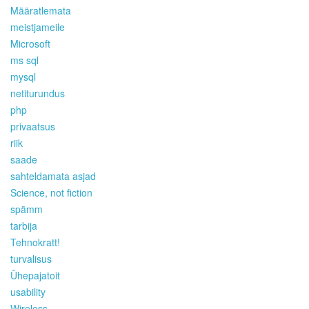
Määratlemata
meistjameile
Microsoft
ms sql
mysql
netiturundus
php
privaatsus
riik
saade
sahteldamata asjad
Science, not fiction
spämm
tarbija
Tehnokratt!
turvalisus
Ühepajatoit
usability
Wireless