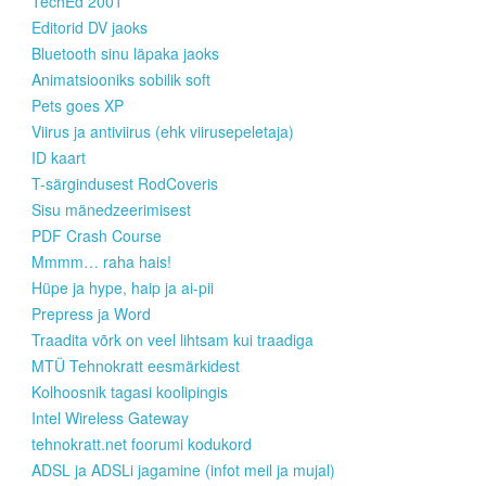
TechEd 2001
Editorid DV jaoks
Bluetooth sinu läpaka jaoks
Animatsiooniks sobilik soft
Pets goes XP
Viirus ja antiviirus (ehk viirusepeletaja)
ID kaart
T-särgindusest RodCoveris
Sisu mänedzeerimisest
PDF Crash Course
Mmmm… raha hais!
Hüpe ja hype, haip ja ai-pii
Prepress ja Word
Traadita võrk on veel lihtsam kui traadiga
MTÜ Tehnokratt eesmärkidest
Kolhoosnik tagasi koolipingis
Intel Wireless Gateway
tehnokratt.net foorumi kodukord
ADSL ja ADSLi jagamine (infot meil ja mujal)