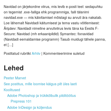
Navidad on järjekordne viirus, mis levib e-posti teel: sedapuhku
on tegemist .exe-failiga ehk programmiga, faili täisnimi
navidad.exe — mis käivitamisel mõistagi su arvuti ära nakatab.
Loe lähemalt Navidadi käitumisest ja tema vastu võitlemisest:
Äripäev: Navidadi nimeline arvutiviirus levis täna ka Eestis F-
Secure: Navidad (mh erkaanipildid) Symantec: fixnavidad
(Navidadi eemaldamise programm) Tasub muidugi tähele panna,
et […]
Postitatud rubriiki
Arhiiv
|
Kommenteerimine suletud
Lehed
Peeter Marvet
See postitus, mille loomise käigus pilt üles laeti
Koolitused
Adobe Photoshop ja trükikõlbulik pilditöötlus
Prepress 101
Adobe InDesign ja küljendus