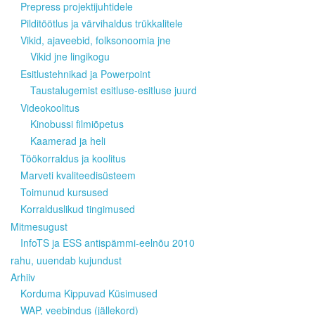
Prepress projektijuhtidele
Pilditöötlus ja värvihaldus trükkalitele
Vikid, ajaveebid, folksonoomia jne
Vikid jne lingikogu
Esitlustehnikad ja Powerpoint
Taustalugemist esitluse-esitluse juurd
Videokoolitus
Kinobussi filmiõpetus
Kaamerad ja heli
Töökorraldus ja koolitus
Marveti kvaliteedisüsteem
Toimunud kursused
Korralduslikud tingimused
Mitmesugust
InfoTS ja ESS antispämmi-eelnõu 2010
rahu, uuendab kujundust
Arhiiv
Korduma Kippuvad Küsimused
WAP, veebindus (jällekord)