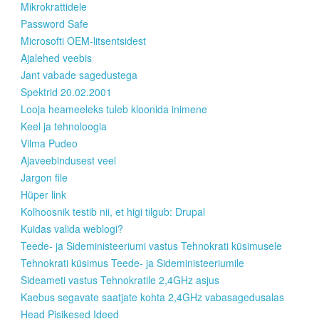
Mikrokrattidele
Password Safe
Microsofti OEM-litsentsidest
Ajalehed veebis
Jant vabade sagedustega
Spektrid 20.02.2001
Looja heameeleks tuleb kloonida inimene
Keel ja tehnoloogia
Vilma Pudeo
Ajaveebindusest veel
Jargon file
Hüper link
Kolhoosnik testib nii, et higi tilgub: Drupal
Kuidas valida weblogi?
Teede- ja Sideministeeriumi vastus Tehnokrati küsimusele
Tehnokrati küsimus Teede- ja Sideministeeriumile
Sideameti vastus Tehnokratile 2,4GHz asjus
Kaebus segavate saatjate kohta 2,4GHz vabasagedusalas
Head Pisikesed Ideed