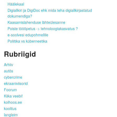
Häälekaal
Digiallkiri ja DigiDoc ehk mida teha digiallkirjastatud
dokumendiga?
Kaasamislahenduse lähteülesanne
Poiste tööõpetus -> tehnoloogiakasvatus ?
e-soolvesi edupohmellile
Poliitika vs küberneetika
Rubriigid
Arhiiv
autõs
cybercrime
ekraaniviisorid
Foorum
Kiika veebi!
kolhoos.ee
koolitus
langleim