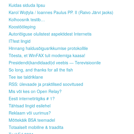
Kuidas siduda lipsu
Karol Wojtyla / Ioannes Paulus PP. II (Raivo Järvi jaoks)
Kolhoosnik testib…
Koostööleping
Autoriõiguse olulistest aspektidest Internetis
ITfest lingid
Hinnang haldusõigusrikkumise protokollile
Tõesta, et WinFAX tuli modemiga kaasa!
Presidendi(kandidaadi)d veebis — Terevisioonile
So long, and thanks for all the fish
Tee ise taldriklane
RSS: ülevaade ja praktilised soovitused
Mis või kes on Open Relay?
Eesti internetiriigiks # 1?
Tähtsad lingid esilehel
Reklaam või uurimus?
Mõttekäik BSA teemadel
Totaalselt mobiilne & traadita