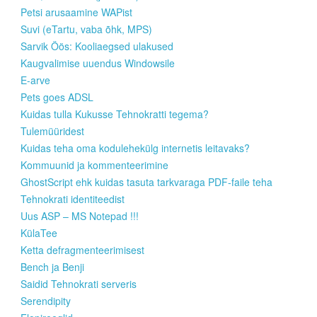
Petsi arusaamine WAPist
Suvi (eTartu, vaba õhk, MPS)
Sarvik Öös: Kooliaegsed ulakused
Kaugvalimise uuendus Windowsile
E-arve
Pets goes ADSL
Kuidas tulla Kukusse Tehnokratti tegema?
Tulemüüridest
Kuidas teha oma kodulehekülg internetis leitavaks?
Kommuunid ja kommenteerimine
GhostScript ehk kuidas tasuta tarkvaraga PDF-faile teha
Tehnokrati identiteedist
Uus ASP – MS Notepad !!!
KülaTee
Ketta defragmenteerimisest
Bench ja Benji
Saidid Tehnokrati serveris
Serendipity