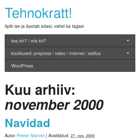
Tehnokratt!
õpib ise ja õpetab edasi, vahel ka tagasi
kes krt? / mis krt?
koolitused: prepress / video / internet / esitlus
WordPress
Kuu arhiiv:
november 2000
Navidad
Autor
Peeter Marvet
|
Avaldatud:
27. nov. 2000