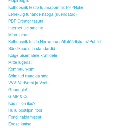
Flopireeglid
Kolhoosnik testib tuumapommi: PHPNuke
Lehekülg tuhande näoga (uuendatud)
PDF Creator tasuta!
Internet üle satelliidi
Mina, piraat
Kolhoosnik testib Norramaa põllutööriistu: eZPublish
Sündikaadid ja standardid
Kõige pisematele krattidele
Mitte lugeda!
Kommuun-ism
Sõlmitud traadiga side
VVV: VeriVorst ja Veeb
Goooogle!
GIMP & Co
Kas nii on ilus?
Hullu postiljoni tõbi
Fondiihaldamisest
Enese kaitse