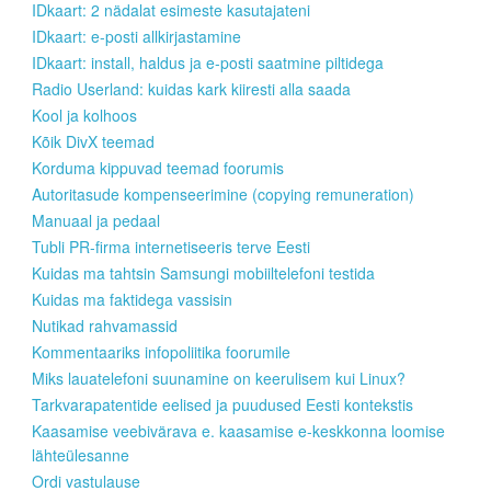
IDkaart: 2 nädalat esimeste kasutajateni
IDkaart: e-posti allkirjastamine
IDkaart: install, haldus ja e-posti saatmine piltidega
Radio Userland: kuidas kark kiiresti alla saada
Kool ja kolhoos
Kõik DivX teemad
Korduma kippuvad teemad foorumis
Autoritasude kompenseerimine (copying remuneration)
Manuaal ja pedaal
Tubli PR-firma internetiseeris terve Eesti
Kuidas ma tahtsin Samsungi mobiiltelefoni testida
Kuidas ma faktidega vassisin
Nutikad rahvamassid
Kommentaariks infopoliitika foorumile
Miks lauatelefoni suunamine on keerulisem kui Linux?
Tarkvarapatentide eelised ja puudused Eesti kontekstis
Kaasamise veebivärava e. kaasamise e-keskkonna loomise
lähteülesanne
Ordi vastulause