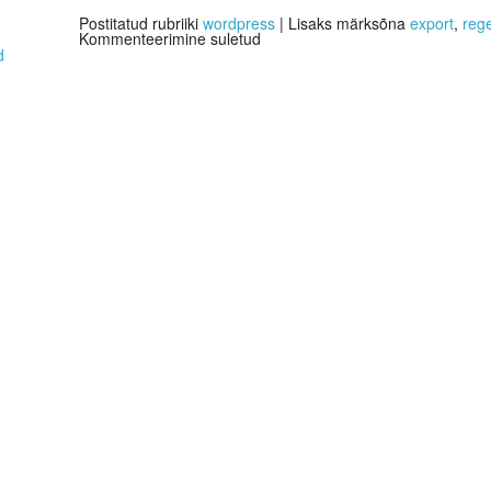
Postitatud rubriiki
wordpress
|
Lisaks märksõna
export
,
reg
Kommenteerimine suletud
d
0