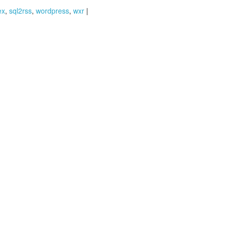
ex
,
sql2rss
,
wordpress
,
wxr
|