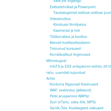
Vikid jne lingikogu
Esitlustehnikad ja Powerpoint
Taustalugemist esitluse-esitluse juur
Videokoolitus
Kinobussi filmiõpetus
Kaamerad ja heli
Töökorraldus ja koolitus
Marveti kvaliteedisüsteem
Toimunud kursused
Korralduslikud tingimused
Mitmesugust
InfoTS ja ESS antispämmi-eelnõu 201
rahu, uuendab kujundust
Arhiiv
Korduma Kippuvad Küsimused
WAP, veebindus (jällekord)
Petsi arusaamine WAPist
Suvi (eTartu, vaba õhk, MPS)
Sarvik Öös: Kooliaegsed ulakused