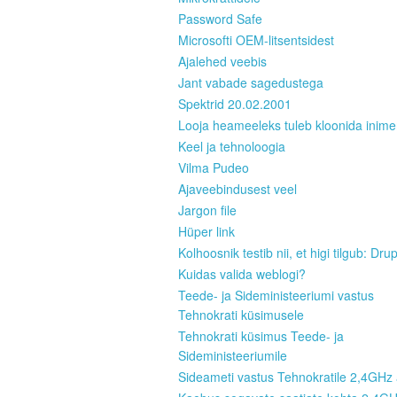
Password Safe
Microsofti OEM-litsentsidest
Ajalehed veebis
Jant vabade sagedustega
Spektrid 20.02.2001
Looja heameeleks tuleb kloonida inim
Keel ja tehnoloogia
Vilma Pudeo
Ajaveebindusest veel
Jargon file
Hüper link
Kolhoosnik testib nii, et higi tilgub: Dru
Kuidas valida weblogi?
Teede- ja Sideministeeriumi vastus
Tehnokrati küsimusele
Tehnokrati küsimus Teede- ja
Sideministeeriumile
Sideameti vastus Tehnokratile 2,4GHz 