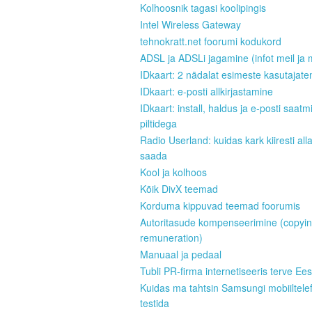
Kolhoosnik tagasi koolipingis
Intel Wireless Gateway
tehnokratt.net foorumi kodukord
ADSL ja ADSLi jagamine (infot meil ja 
IDkaart: 2 nädalat esimeste kasutajate
IDkaart: e-posti allkirjastamine
IDkaart: install, haldus ja e-posti saatm
piltidega
Radio Userland: kuidas kark kiiresti all
saada
Kool ja kolhoos
Kõik DivX teemad
Korduma kippuvad teemad foorumis
Autoritasude kompenseerimine (copyi
remuneration)
Manuaal ja pedaal
Tubli PR-firma internetiseeris terve Ees
Kuidas ma tahtsin Samsungi mobiiltele
testida