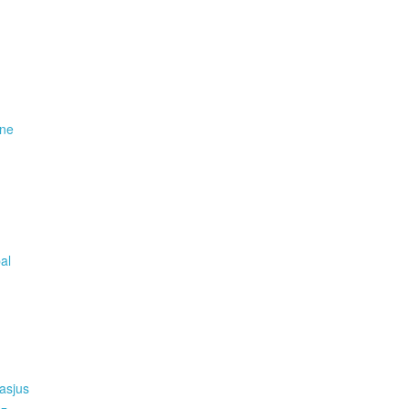
ene
pal
asjus