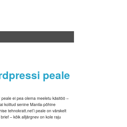
rdpressi peale
 peale ei pea olema meeletu käsitöö –
ai kolitud senine Manila-põhine
ise tehnokratt.net’i peale on värskelt
rief – kõik alljärgnev on kole raju