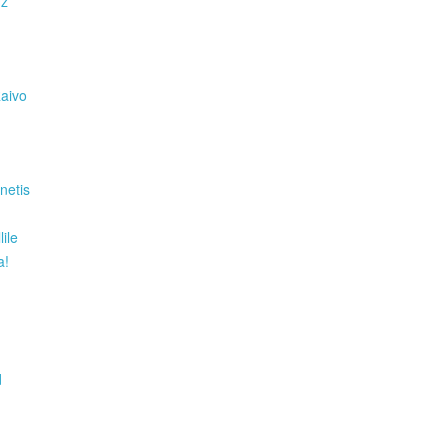
Hz
Raivo
netis
ile
a!
d