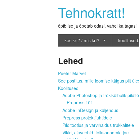
Tehnokratt!
õpib ise ja õpetab edasi, vahel ka tagasi
kes krt? / mis krt?
koolitused:
Lehed
Peeter Marvet
See postitus, mille loomise käigus pilt üles
Koolitused
Adobe Photoshop ja trükikõlbulik pilditö
Prepress 101
Adobe InDesign ja küljendus
Prepress projektijuhtidele
Pilditöötlus ja värvihaldus trükkalitele
Vikid, ajaveebid, folksonoomia jne