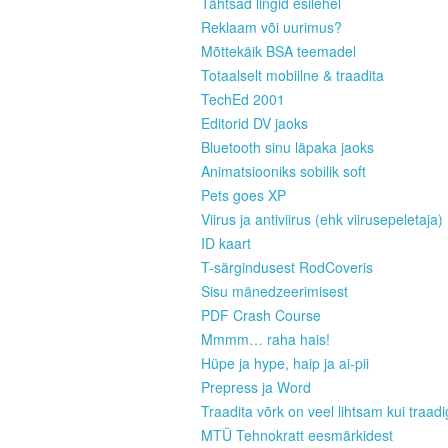
Tähtsad lingid esilehel
Reklaam või uurimus?
Mõttekäik BSA teemadel
Totaalselt mobiilne & traadita
TechEd 2001
Editorid DV jaoks
Bluetooth sinu läpaka jaoks
Animatsiooniks sobilik soft
Pets goes XP
Viirus ja antiviirus (ehk viirusepeletaja)
ID kaart
T-särgindusest RodCoveris
Sisu mänedzeerimisest
PDF Crash Course
Mmmm… raha hais!
Hüpe ja hype, haip ja ai-pii
Prepress ja Word
Traadita võrk on veel lihtsam kui traad
MTÜ Tehnokratt eesmärkidest