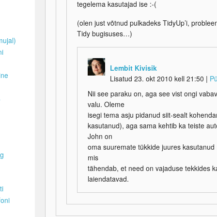
tegelema kasutajad ise :-(
(olen just võtnud pulkadeks TidyUp’i, problee
Tidy bugisuses…)
mujal)
ni
Lembit Kivisik
ine
Lisatud 23. okt 2010 kell 21:50
|
Pü
Nii see paraku on, aga see vist ongi vaba
a
valu. Oleme
isegi tema asju pidanud siit-sealt kohenda
kasutanud), aga sama kehtib ka teiste auto
John on
oma suuremate tükkide juures kasutanud 
ng
mis
tähendab, et need on vajaduse tekkides ka 
laiendatavad.
ti
foni