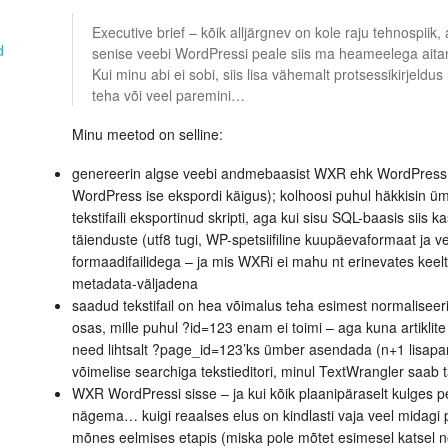
Executive brief – kõik alljärgnev on kole raju tehnospii
d
senise veebi WordPressi peale siis ma heameelega aitan 
Kui minu abi ei sobi, siis lisa vähemalt protsessikirjeldus
teha või veel paremini…
Minu meetod on selline:
genereerin algse veebi andmebaasist WXR ehk WordPress 
WordPress ise ekspordi käigus); kolhoosi puhul häkkisin
tekstifaili eksportinud skripti, aga kui sisu SQL-baasis siis 
täienduste (utf8 tugi, WP-spetsiifiline kuupäevaformaat ja ve
formaadifailidega – ja mis WXRi ei mahu nt erinevates kee
0
metadata-väljadena
saadud tekstifail on hea võimalus teha esimest normaliseerim
osas, mille puhul ?id=123 enam ei toimi – aga kuna artiklite
need lihtsalt ?page_id=123’ks ümber asendada (n+1 lisap
võimelise searchiga tekstieditori, minul TextWrangler saab 
WXR WordPressi sisse – ja kui kõik plaanipäraselt kulges pe
nägema… kuigi reaalses elus on kindlasti vaja veel midagi p
mõnes eelmises etapis (miska pole mõtet esimesel katsel norm