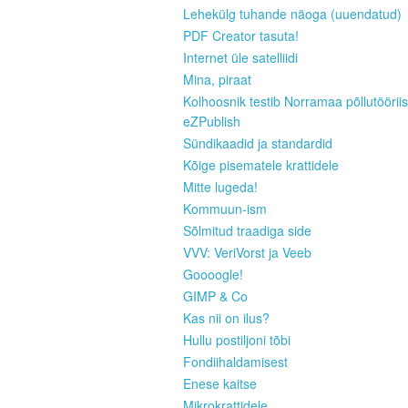
Lehekülg tuhande näoga (uuendatud)
PDF Creator tasuta!
Internet üle satelliidi
Mina, piraat
Kolhoosnik testib Norramaa põllutööriis
eZPublish
Sündikaadid ja standardid
Kõige pisematele krattidele
Mitte lugeda!
Kommuun-ism
Sõlmitud traadiga side
VVV: VeriVorst ja Veeb
Goooogle!
GIMP & Co
Kas nii on ilus?
Hullu postiljoni tõbi
Fondiihaldamisest
Enese kaitse
Mikrokrattidele