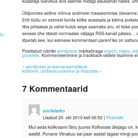
külastaja tulevikus 404 asemel midagi sisukamat näeks. ühtla
Üldjoontes selline mõnus andmete masseerimise ülesanne, 
Eriti tüütu on esimest korda kõike avastada ja käima jooks
tiba pirtsakas ja vahel kulub aega saamaks aru, et teise po
seoses ühe täiesti normaalse väljaga RSS-kanali päises… v
tu:
lõpetab see, kui esimese kommentaari parent’iks on sattu
Postitatud rubriiki
wordpress
märksõnaga
export
,
regex
,
sq
püsiviide
. Kommenteerimine ja trackback-viidete lisamine ei
«
wordpress ja teemaraamistikud
kolimine, ümbersuunamine ja htaccess
»
7
Kommentaarid
unclelarko
Lisatud 20. okt 2010 kell 06:52
|
Püsiviide
Mul seda kolikraami Sinu juures Kolhoosis üksjagu on,
saidid. Punane Viinakuu sai paar aastat tagasi mingi po