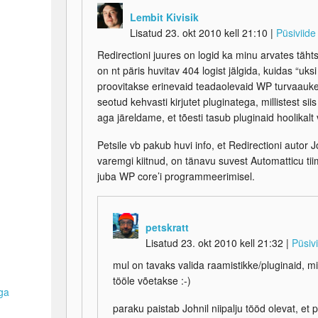
Lembit Kivisik
Lisatud 23. okt 2010 kell 21:10
|
Püsiviide
Redirectioni juures on logid ka minu arvates tä
on nt päris huvitav 404 logist jälgida, kuidas “uks
proovitakse erinevaid teadaolevaid WP turvaauke
seotud kehvasti kirjutet pluginatega, millistest siis
aga järeldame, et tõesti tasub pluginaid hoolikalt 
Petsile vb pakub huvi info, et Redirectioni autor 
varemgi kiitnud, on tänavu suvest Automatticu tii
juba WP core’i programmeerimisel.
petskratt
Lisatud 23. okt 2010 kell 21:32
|
Püsiv
mul on tavaks valida raamistikke/pluginaid, m
tööle võetakse :-)
iga
paraku paistab Johnil niipalju tööd olevat, e