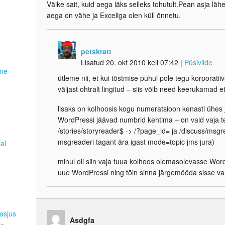
Väike sait, kuid aega läks selleks tohutult.Pean asja lä
aega on vähe ja Exceliga olen küll õnnetu.
petskratt
Lisatud 20. okt 2010 kell 07:42
|
Püsiviide
ene
ütleme nii, et kui tõstmise puhul pole tegu korporati
väljast ohtralt lingitud – siis võib need keerukamad et
lisaks on kolhoosis kogu numeratsioon kenasti ühes j
WordPressi jäävad numbrid kehtima – on vaid vaja 
/stories/storyreader$ -> /?page_id= ja /discuss/msgr
msgreaderi tagant ära igast mode=topic jms jura)
pal
minul oli siin vaja tuua kolhoos olemasolevasse WordP
uue WordPressi ning tõin sinna järgemööda sisse va
asjus
Asdgfa