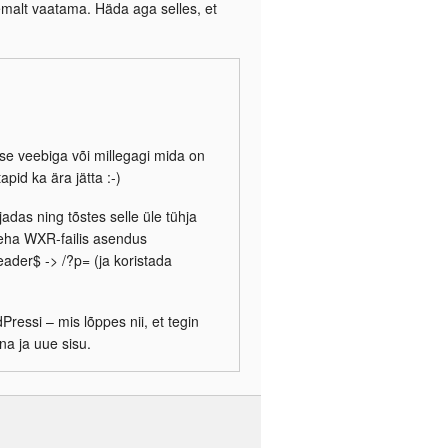
hemalt vaatama. Häda aga selles, et
ivse veebiga või millegagi mida on
apid ka ära jätta :-)
adas ning tõstes selle üle tühja
teha WXR-failis asendus
eader$ -> /?p= (ja koristada
ressi – mis lõppes nii, et tegin
na ja uue sisu.