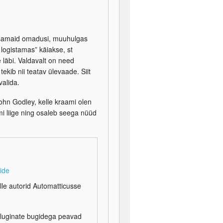
htsamaid omadusi, muuhulgas
i logistamas” käiakse, st
 läbi. Valdavalt on need
 tekib nii teatav ülevaade. Siit
valida.
John Godley, kelle kraami olen
mi liige ning osaleb seega nüüd
iide
ille autorid Automatticusse
t pluginate bugidega peavad