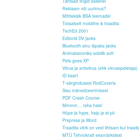
Tähtsad lingid esilehel
Reklaam või uurimus?
Mõttekäik BSA teemadel
Totaalselt mobiilne & traadita
TechEd 2001
Editorid DV jaoks
Bluetooth sinu läpaka jaoks
Animatsiooniks sobilik soft
Pets goes XP
Viirus ja antiviirus (ehk viirusepeletaja)
ID kaart
T-särgindusest RodCoveris
Sisu mänedzeerimisest
PDF Crash Course
Mmmm… raha hais!
Hüpe ja hype, haip ja ai-pii
Prepress ja Word
Traadita võrk on veel lihtsam kui traad
MTÜ Tehnokratt eesmärkidest