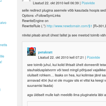
Hz
Lisatud 22. okt 2010 kell 06:39
|
Püsiviide
selle redirect plugina asemele võib kasutada hoopis sed
Options +FollowSymLinks
RewriteEngine on
Raivo
RewriteRule (.*)
http://www.newdomain.com/$1
[R=301,
niiviisi piisab ainult ühest failist ja see meetod toimib v
netis
petskratt
ile
Lisatud 22. okt 2010 kell 07:21
|
Püsiviide
a!
see toimib juhul, kui kolid lihtsalt ühelt domeenilt te
sisuhaldusplatvorm või teed mingil põhjusel vajalikk
oluliselt rohkem… lisaks on hea, kui kolimise järel
annavad 404 (kui ei ole mugav siis ei viitsi ka keegi 
suunamisi lisada)
d
aga üldiselt mulle kah meeldib ilma pluginateta läbi a