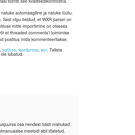
si toimib see kvaliteedikontrollina.
natuke automaagiline ja natuke tüütu.
ta. Sest olgu öeldud, et WXR parser on
stituse mitte-importimine on otseses
õi et threaded comments’i toimimise
nud postitus mida kommenteeritakse.
l
,
sql2rss
,
wordpress
,
wxr
. Talleta
 ole lubatud.
 kusjuures osa nendest hästi mahukad
olmanuaalse meetodi abil tõstetud.