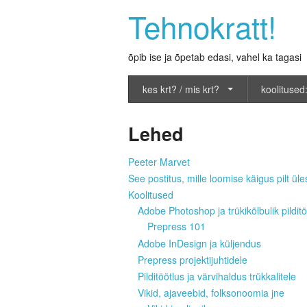
Tehnokratt!
õpib ise ja õpetab edasi, vahel ka tagasi
kes krt? / mis krt?
koolitused:
Lehed
Peeter Marvet
See postitus, mille loomise käigus pilt üles
Koolitused
Adobe Photoshop ja trükikõlbulik pilditö
Prepress 101
Adobe InDesign ja küljendus
Prepress projektijuhtidele
Pilditöötlus ja värvihaldus trükkalitele
Vikid, ajaveebid, folksonoomia jne