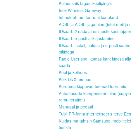
Kolhoosnik tagasi koolipingis
Intel Wireless Gateway
tehnokratt.net foorumi kodukord
ADSL ja ADSLi jagamine (infot meil ja 
IDkaart: 2 nädalat esimeste kasutajate
IDkaart: e-posti allkirjastamine
IDkaart: install, haldus ja e-posti saatm
piltidega
Radio Userland: kuidas kark kiiresti all
saada
Kool ja kolhoos
Kõik DivX teemad
Korduma kippuvad teemad foorumis
Autoritasude kompenseerimine (copyi
remuneration)
Manuaal ja pedaal
Tubli PR-firma internetiseeris terve Ees
Kuidas ma tahtsin Samsungi mobiiltele
testida