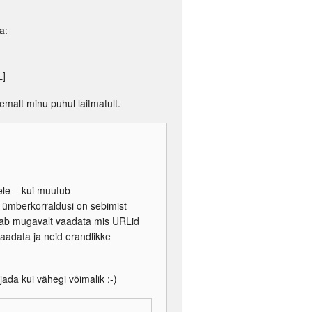
a:
L]
ähemalt minu puhul laitmatult.
isele – kui muutub
e ümberkorraldusi on sebimist
 saab mugavalt vaadata mis URLid
vaadata ja neid erandlikke
jada kui vähegi võimalik :-)