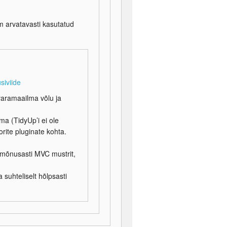
m arvatavasti kasutatud
siviide
varamaailma võlu ja
ma (TidyUp’i ei ole
rite pluginate kohta.
mõnusasti MVC mustrit,
suhteliselt hõlpsasti