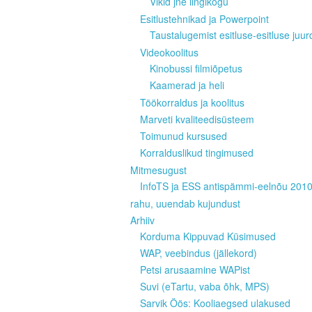
Vikid jne lingikogu
Esitlustehnikad ja Powerpoint
Taustalugemist esitluse-esitluse juur
Videokoolitus
Kinobussi filmiõpetus
Kaamerad ja heli
Töökorraldus ja koolitus
Marveti kvaliteedisüsteem
Toimunud kursused
Korralduslikud tingimused
Mitmesugust
InfoTS ja ESS antispämmi-eelnõu 201
rahu, uuendab kujundust
Arhiiv
Korduma Kippuvad Küsimused
WAP, veebindus (jällekord)
Petsi arusaamine WAPist
Suvi (eTartu, vaba õhk, MPS)
Sarvik Öös: Kooliaegsed ulakused