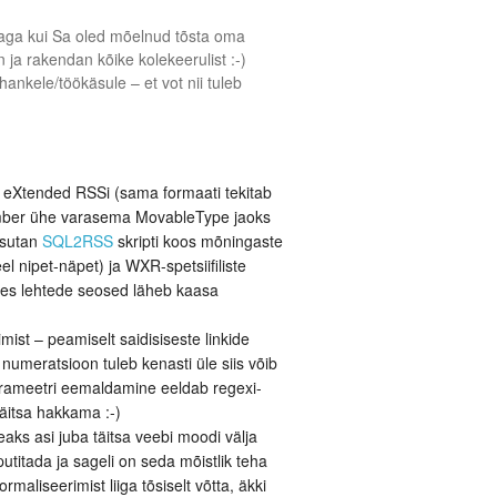
k, aga kui Sa oled mõelnud tõsta oma
ja rakendan kõike kolekeerulist :-)
 hankele/töökäsule – et vot nii tuleb
eXtended RSSi (sama formaati tekitab
 ümber ühe varasema MovableType jaoks
kasutan
SQL2RSS
skripti koos mõningaste
el nipet-näpet) ja WXR-spetsiifiliste
ltes lehtede seosed läheb kaasa
ist – peamiselt saidisiseste linkide
 numeratsioon tuleb kenasti üle siis võib
arameetri eemaldamine eeldab regexi-
täitsa hakkama :-)
aks asi juba täitsa veebi moodi välja
utitada ja sageli on seda mõistlik teha
aliseerimist liiga tõsiselt võtta, äkki