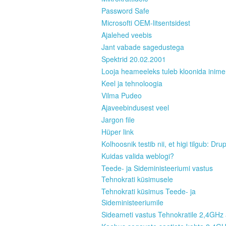
Password Safe
Microsofti OEM-litsentsidest
Ajalehed veebis
Jant vabade sagedustega
Spektrid 20.02.2001
Looja heameeleks tuleb kloonida inim
Keel ja tehnoloogia
Vilma Pudeo
Ajaveebindusest veel
Jargon file
Hüper link
Kolhoosnik testib nii, et higi tilgub: Dru
Kuidas valida weblogi?
Teede- ja Sideministeeriumi vastus
Tehnokrati küsimusele
Tehnokrati küsimus Teede- ja
Sideministeeriumile
Sideameti vastus Tehnokratile 2,4GHz 