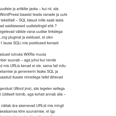
ste ja artiklite jaoks – kui nii, siis
WordPressi baasist teada vanade ja uute
tekstifaili – SQL käsud mille saab lasta
d saidisisesed uudistelingid ehk ?
tegelevad väliste vana-uudise linkidega
rg pluginat ja eeldusel, et olen
 lause SQLi mis postitused kenasti
 vajadusel tulnuks WXRis muuta
 ümber suunab – aga juhul kui nende
d mis URLis kenad ei ole, sama fail mitu
imetamise ja genereerin lisaks SQL ja
saadud ilusate nimedega failid lähevad
gendust (Word jms), siis tegelen sellega
 (üldiselt toimib, aga kohati annab alla –
gi näitab ära sisenevad URLid mis mingil
n sealsamas kiire suunamise, et lgp