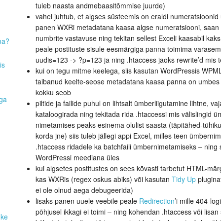
tuleb naasta andmebaasitõmmise juurde)
vahel juhtub, et algses süsteemis on eraldi numeratsioonid uudi
panen WXRi metadatana kaasa algse numeratsiooni, saan 
numbrite vastavuse ning tekitan sellest Exceli kaasabil kaks 
ma?
peale postituste sisule eesmärgiga panna toimima varasema
uudis=123 -> ?p=123 ja ning .htaccess jaoks rewrite’d mis 
is
kui on tegu mitme keelega, siis kasutan WordPressis WPML.o
taibanud keelte-seose metadatana kaasa panna on umbes 1
kokku seob
aga
piltide ja failide puhul on lihtsalt ümberliigutamine lihtne,
kataloogirada ning tekitada rida .htaccessi mis välislingid
nimetamises peaks esinema olulist saasta (täpitähed-tühiku
korda jne) siis tuleb jällegi appi Excel, milles teen ümbern
.htaccess ridadele ka batchfaili ümbernimetamiseks – ning 
WordPressi meediana üles
kui algsetes postitustes on sees kõvasti tarbetut HTML-mär
kas WXRis (regex oskus abiks) või kasutan
Tidy Up
pluginat
ei ole olnud aega debugeerida)
lisaks panen uuele veebile peale
Redirection
’i mille 404-lo
põhjusel ikkagi ei toimi – ning kohendan .htaccess või lisa
uke