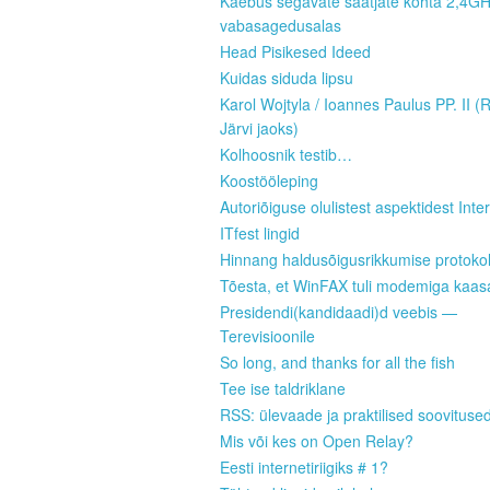
Kaebus segavate saatjate kohta 2,4G
vabasagedusalas
Head Pisikesed Ideed
Kuidas siduda lipsu
Karol Wojtyla / Ioannes Paulus PP. II (
Järvi jaoks)
Kolhoosnik testib…
Koostööleping
Autoriõiguse olulistest aspektidest Inter
ITfest lingid
Hinnang haldusõigusrikkumise protokoll
Tõesta, et WinFAX tuli modemiga kaas
Presidendi(kandidaadi)d veebis —
Terevisioonile
So long, and thanks for all the fish
Tee ise taldriklane
RSS: ülevaade ja praktilised soovituse
Mis või kes on Open Relay?
Eesti internetiriigiks # 1?