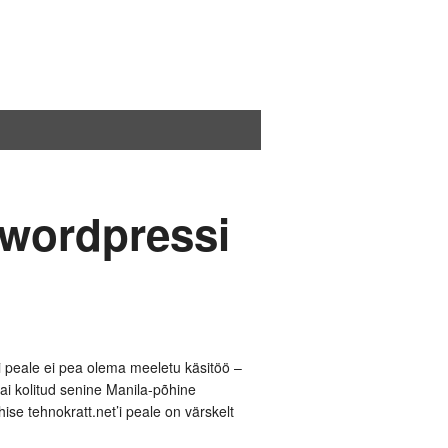
 wordpressi
 peale ei pea olema meeletu käsitöö –
ai kolitud senine Manila-põhine
ise tehnokratt.net’i peale on värskelt