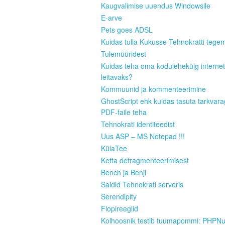
Kaugvalimise uuendus Windowsile
E-arve
Pets goes ADSL
Kuidas tulla Kukusse Tehnokratti tege
Tulemüüridest
Kuidas teha oma kodulehekülg internet
leitavaks?
Kommuunid ja kommenteerimine
GhostScript ehk kuidas tasuta tarkvar
PDF-faile teha
Tehnokrati identiteedist
Uus ASP – MS Notepad !!!
KülaTee
Ketta defragmenteerimisest
Bench ja Benji
Saidid Tehnokrati serveris
Serendipity
Flopireeglid
Kolhoosnik testib tuumapommi: PHPN