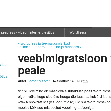
 prepress / video / internet / esitlus
WordPress
«
wordpress ja teemaraamistikud
kolimine, ümbersuunamine ja htaccess
»
veebimigratsioon
peale
 laeti
ötlus
Autor
Peeter Marvet
|
Avaldatud:
19. okt 2010
Veebi üleviimine olemasoleva sisuhalduse pealt WordPressi
pigem võiks kogu sisu ühe hooga üle tuua. Ja kuivõrd just s
www.tehnokratt.net (v.a foorumiose) üle siia WordPressi-põh
meeles kõik see mis seotud veebimigratsiooniga.