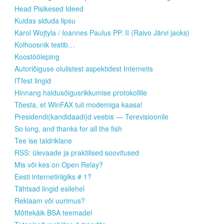
Head Pisikesed Ideed
Kuidas siduda lipsu
Karol Wojtyla / Ioannes Paulus PP. II (Raivo Järvi jaoks)
Kolhoosnik testib…
Koostööleping
Autoriõiguse olulistest aspektidest Internetis
ITfest lingid
Hinnang haldusõigusrikkumise protokollile
Tõesta, et WinFAX tuli modemiga kaasa!
Presidendi(kandidaadi)d veebis — Terevisioonile
So long, and thanks for all the fish
Tee ise taldriklane
RSS: ülevaade ja praktilised soovitused
Mis või kes on Open Relay?
Eesti internetiriigiks # 1?
Tähtsad lingid esilehel
Reklaam või uurimus?
Mõttekäik BSA teemadel