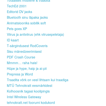
Totaalselt mobiilne & traadita
TechEd 2001
Editorid DV jaoks
Bluetooth sinu läpaka jaoks
Animatsiooniks sobilik soft
Pets goes XP
Viirus ja antiviirus (ehk viirusepeletaja)
ID kaart
T-särgindusest RodCoveris
Sisu mänedzeerimisest
PDF Crash Course
Mmmm… raha hais!
Hüpe ja hype, haip ja ai-pii
Prepress ja Word
Traadita võrk on veel lihtsam kui traadiga
MTÜ Tehnokratt eesmärkidest
Kolhoosnik tagasi koolipingis
Intel Wireless Gateway
tehnokratt.net foorumi kodukord