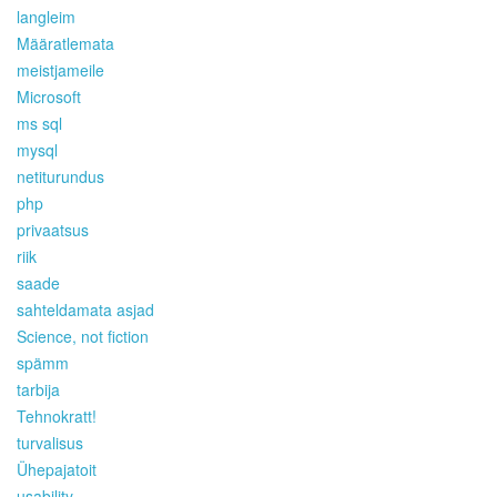
langleim
Määratlemata
meistjameile
Microsoft
ms sql
mysql
netiturundus
php
privaatsus
riik
saade
sahteldamata asjad
Science, not fiction
spämm
tarbija
Tehnokratt!
turvalisus
Ühepajatoit
usability