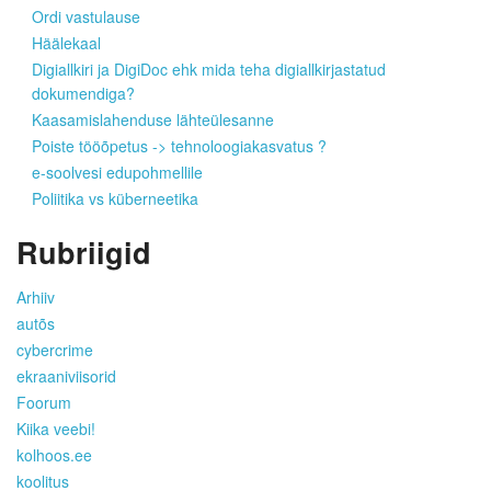
Ordi vastulause
Häälekaal
Digiallkiri ja DigiDoc ehk mida teha digiallkirjastatud
dokumendiga?
Kaasamislahenduse lähteülesanne
Poiste tööõpetus -> tehnoloogiakasvatus ?
e-soolvesi edupohmellile
Poliitika vs küberneetika
Rubriigid
Arhiiv
autõs
cybercrime
ekraaniviisorid
Foorum
Kiika veebi!
kolhoos.ee
koolitus