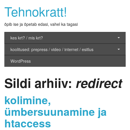
Tehnokratt!
õpib ise ja õpetab edasi, vahel ka tagasi
kes krt? / mis krt?
koolitused: prepress / video / internet / esitlus
WordPress
Sildi arhiiv:
redirect
kolimine,
ümbersuunamine ja
htaccess