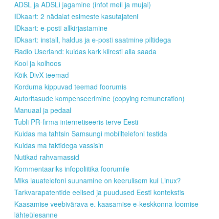
ADSL ja ADSLi jagamine (infot meil ja mujal)
IDkaart: 2 nädalat esimeste kasutajateni
IDkaart: e-posti allkirjastamine
IDkaart: install, haldus ja e-posti saatmine piltidega
Radio Userland: kuidas kark kiiresti alla saada
Kool ja kolhoos
Kõik DivX teemad
Korduma kippuvad teemad foorumis
Autoritasude kompenseerimine (copying remuneration)
Manuaal ja pedaal
Tubli PR-firma internetiseeris terve Eesti
Kuidas ma tahtsin Samsungi mobiiltelefoni testida
Kuidas ma faktidega vassisin
Nutikad rahvamassid
Kommentaariks infopoliitika foorumile
Miks lauatelefoni suunamine on keerulisem kui Linux?
Tarkvarapatentide eelised ja puudused Eesti kontekstis
Kaasamise veebivärava e. kaasamise e-keskkonna loomise
lähteülesanne