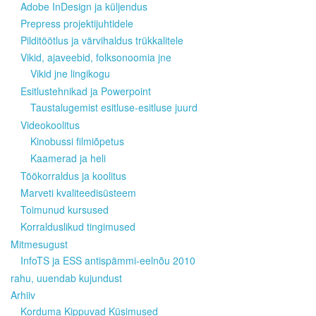
Adobe InDesign ja küljendus
Prepress projektijuhtidele
Pilditöötlus ja värvihaldus trükkalitele
Vikid, ajaveebid, folksonoomia jne
Vikid jne lingikogu
Esitlustehnikad ja Powerpoint
Taustalugemist esitluse-esitluse juurd
Videokoolitus
Kinobussi filmiõpetus
Kaamerad ja heli
Töökorraldus ja koolitus
Marveti kvaliteedisüsteem
Toimunud kursused
Korralduslikud tingimused
Mitmesugust
InfoTS ja ESS antispämmi-eelnõu 2010
rahu, uuendab kujundust
Arhiiv
Korduma Kippuvad Küsimused