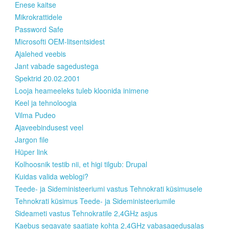
Enese kaitse
Mikrokrattidele
Password Safe
Microsofti OEM-litsentsidest
Ajalehed veebis
Jant vabade sagedustega
Spektrid 20.02.2001
Looja heameeleks tuleb kloonida inimene
Keel ja tehnoloogia
Vilma Pudeo
Ajaveebindusest veel
Jargon file
Hüper link
Kolhoosnik testib nii, et higi tilgub: Drupal
Kuidas valida weblogi?
Teede- ja Sideministeeriumi vastus Tehnokrati küsimusele
Tehnokrati küsimus Teede- ja Sideministeeriumile
Sideameti vastus Tehnokratile 2,4GHz asjus
Kaebus segavate saatjate kohta 2,4GHz vabasagedusalas