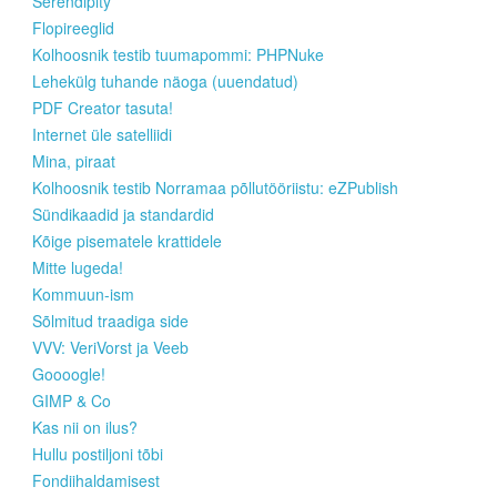
Serendipity
Flopireeglid
Kolhoosnik testib tuumapommi: PHPNuke
Lehekülg tuhande näoga (uuendatud)
PDF Creator tasuta!
Internet üle satelliidi
Mina, piraat
Kolhoosnik testib Norramaa põllutööriistu: eZPublish
Sündikaadid ja standardid
Kõige pisematele krattidele
Mitte lugeda!
Kommuun-ism
Sõlmitud traadiga side
VVV: VeriVorst ja Veeb
Goooogle!
GIMP & Co
Kas nii on ilus?
Hullu postiljoni tõbi
Fondiihaldamisest