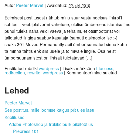
Autor
Peeter Marvet
|
Avaldatud:
22. okt 2010
Eelmisest postitusest nähtub minu suur vastumeelsus linkrot’i
suhtes – veebiplatvormi vahetuse, olulise ümberseadistamise jms
puhul tuleks näha veidi vaeva ja teha nii, et otsimootorist või
talletatud lingiga saabuv kasutaja (samuti otsimootor ise :-)
saaks 301 Moved Permanently abil ümber suunatud sinna kuhu
ta minna tahtis ehk siis uuele ja toimivale lingile. Osa neist
ümbersuunamistest on lihtsalt tuletatavad […]
Postitatud rubriiki
wordpress
|
Lisaks märksõna
htaccess
,
redirection
,
rewrite
,
wordpress
|
Kommenteerimine suletud
Lehed
Peeter Marvet
See postitus, mille loomise käigus pilt üles laeti
Koolitused
Adobe Photoshop ja trükikõlbulik pilditöötlus
Prepress 101