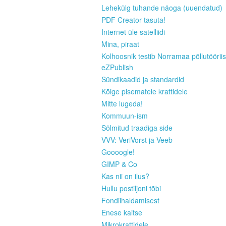
Lehekülg tuhande näoga (uuendatud)
PDF Creator tasuta!
Internet üle satelliidi
Mina, piraat
Kolhoosnik testib Norramaa põllutööriis
eZPublish
Sündikaadid ja standardid
Kõige pisematele krattidele
Mitte lugeda!
Kommuun-ism
Sõlmitud traadiga side
VVV: VeriVorst ja Veeb
Goooogle!
GIMP & Co
Kas nii on ilus?
Hullu postiljoni tõbi
Fondiihaldamisest
Enese kaitse
Mikrokrattidele