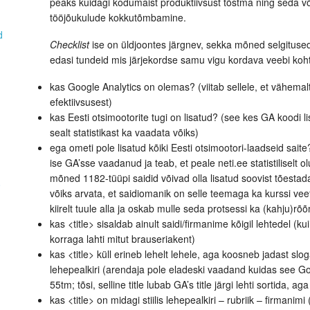
peaks kuidagi kodumaist produktiivsust tõstma ning seda v
tööjõukulude kokkutõmbamine.
d
Checklist
ise on üldjoontes järgnev, sekka mõned selgituse
edasi tundeid mis järjekordse samu vigu kordava veebi koht
kas Google Analytics on olemas? (viitab sellele, et vähemal
efektiivsusest)
kas Eesti otsimootorite tugi on lisatud? (see kes GA koodi li
sealt statistikast ka vaadata võiks)
ega ometi pole lisatud kõiki Eesti otsimootori-laadseid sait
ise GA’sse vaadanud ja teab, et peale neti.ee statistiliselt ol
mõned 1182-tüüpi saidid võivad olla lisatud soovist tõestada
0
võiks arvata, et saidiomanik on selle teemaga ka kurssi v
kiirelt tuule alla ja oskab mulle seda protsessi ka (kahju)rõõ
kas <title> sisaldab ainult saidi/firmanime kõigil lehtedel (k
korraga lahti mitut brauseriakent)
kas <title> küll erineb lehelt lehele, aga koosneb jadast sloga
lehepealkiri (arendaja pole eladeski vaadand kuidas see Goo
55tm; tõsi, selline title lubab GA’s title järgi lehti sortida, a
kas <title> on midagi stiilis lehepealkiri – rubriik – firmanimi 