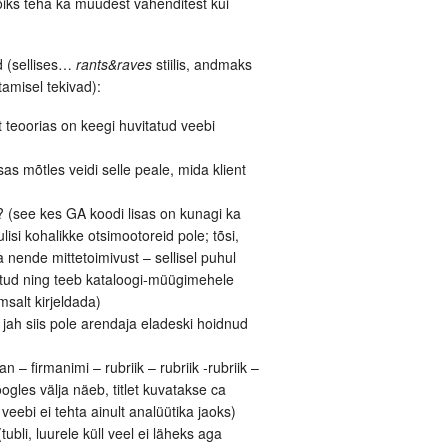
õiks teha ka muudest vahenditest kui
d (sellises…
rants&raves
stiilis, andmaks
amisel tekivad):
t teoorias on keegi huvitatud veebi
sas mõtles veidi selle peale, mida klient
e? (see kes GA koodi lisas on kunagi ka
ulisi kohalikke otsimootoreid pole; tõsi,
 nende mittetoimivust – sellisel puhul
eetud ning teeb kataloogi-müügimehele
msalt kirjeldada)
ui jah siis pole arendaja eladeski hoidnud
n – firmanimi – rubriik – rubriik -rubriik –
gles välja näeb, titlet kuvatakse ca
ga veebi ei tehta ainult analüütika jaoks)
(tubli, luurele küll veel ei läheks aga