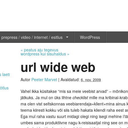
 prepress / video / internet / esitlus
WordPress
«
peatus aju tegevus
wordpress kui sisuhaldus
»
url wide web
 laeti
Autor
Peeter Marvet
|
Avaldatud:
6. nov. 2009
ötlus
Vahel ikka küsitakse “mis sa meie veebist arvad” – mõnikord
jätkuks. Ja mul on üks lihtne
checklist
mille ma kribinal-krab
ma olen vist seltskonnas veebiarendaja+klient+mina ainus k
teema kiiresti kokku või siis tuleb hakata kliendi raha eest
Ega mul raha vastu suurt midagi olegi ning isegi mehine i’t
umbes sama produktiivne nagu k-reisisaatjal ning see on 