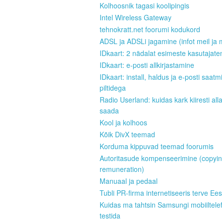
Kolhoosnik tagasi koolipingis
Intel Wireless Gateway
tehnokratt.net foorumi kodukord
ADSL ja ADSLi jagamine (infot meil ja 
IDkaart: 2 nädalat esimeste kasutajate
IDkaart: e-posti allkirjastamine
IDkaart: install, haldus ja e-posti saatm
piltidega
Radio Userland: kuidas kark kiiresti all
saada
Kool ja kolhoos
Kõik DivX teemad
Korduma kippuvad teemad foorumis
Autoritasude kompenseerimine (copyi
remuneration)
Manuaal ja pedaal
Tubli PR-firma internetiseeris terve Ees
Kuidas ma tahtsin Samsungi mobiiltele
testida