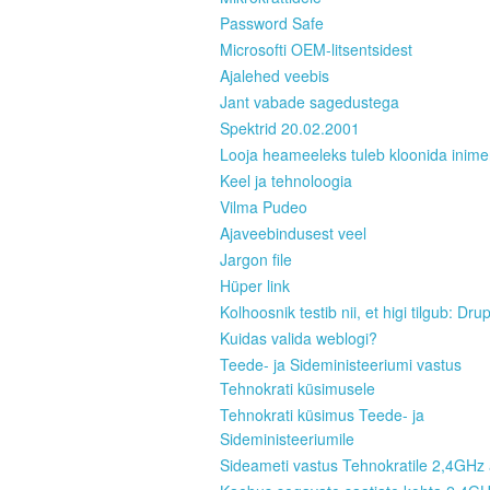
Password Safe
Microsofti OEM-litsentsidest
Ajalehed veebis
Jant vabade sagedustega
Spektrid 20.02.2001
Looja heameeleks tuleb kloonida inim
Keel ja tehnoloogia
Vilma Pudeo
Ajaveebindusest veel
Jargon file
Hüper link
Kolhoosnik testib nii, et higi tilgub: Dru
Kuidas valida weblogi?
Teede- ja Sideministeeriumi vastus
Tehnokrati küsimusele
Tehnokrati küsimus Teede- ja
Sideministeeriumile
Sideameti vastus Tehnokratile 2,4GHz 