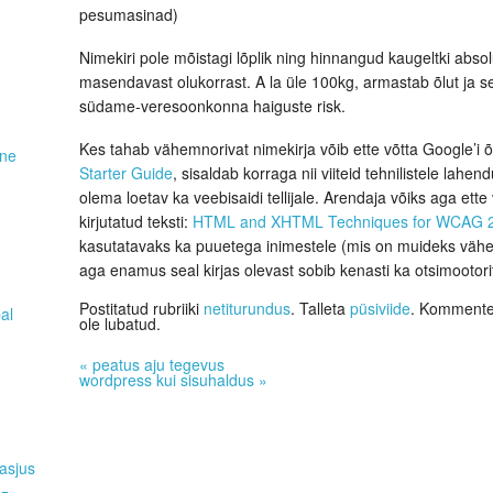
pesumasinad)
Nimekiri pole mõistagi lõplik ning hinnangud kaugeltki abs
masendavast olukorrast. A la üle 100kg, armastab õlut ja sea
südame-veresoonkonna haiguste risk.
Kes tahab vähemnorivat nimekirja võib ette võtta Google’i
ene
Starter Guide
, sisaldab korraga nii viiteid tehnilistele lahend
olema loetav ka veebisaidi tellijale. Arendaja võiks aga ette
kirjutatud teksti:
HTML and XHTML Techniques for WCAG 
kasutatavaks ka puuetega inimestele (mis on muideks vähema
aga enamus seal kirjas olevast sobib kenasti ka otsimootori
Postitatud rubriiki
netiturundus
. Talleta
püsiviide
. Kommentee
pal
ole lubatud.
«
peatus aju tegevus
wordpress kui sisuhaldus
»
asjus