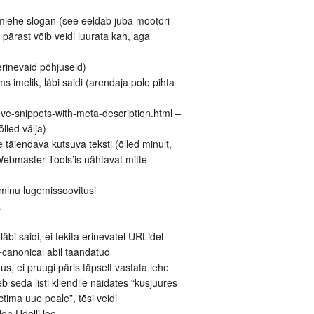
mlehe slogan (see eeldab juba mootori
 pärast võib veidi luurata kah, aga
erinevaid põhjuseid)
 imelik, läbi saidi (arendaja pole pihta
ve-snippets-with-meta-description.html –
lled välja)
 täiendava kutsuva teksti (õlled minult,
ebmaster Tools’is nähtavat mitte-
 minu lugemissoovitusi
a
bi saidi, ei tekita erinevatel URLidel
l=canonical abil taandatud
s, ei pruugi päris täpselt vastata lehe
b seda listi kliendile näidates “kusjuures
ima uue peale”, tõsi veidi
on Udelli loo