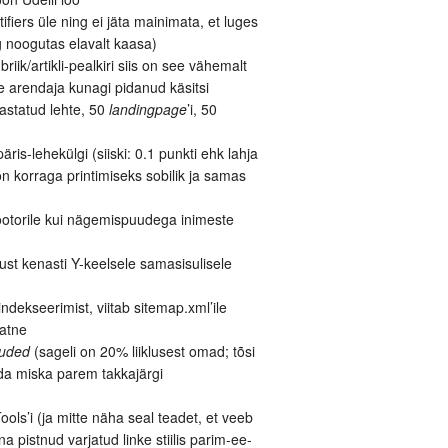
ifiers üle ning ei jäta mainimata, et luges
g noogutas elavalt kaasa)
riik/artikli-pealkiri siis on see vähemalt
e arendaja kunagi pidanud käsitsi
astatud lehte, 50
landingpage
’i, 50
äris-lehekülgi (siiski: 0.1 punkti ehk lahja
 on korraga printimiseks sobilik ja samas
mootorile kui nägemispuudega inimeste
ust kenasti Y-keelsele samasisulisele
ndekseerimist, viitab sitemap.xml’ile
aatne
luded
(sageli on 20% liiklusest omad; tõsi
ida miska parem takkajärgi
ools’i (ja mitte näha seal teadet, et veeb
 pistnud varjatud linke stiilis parim-ee-