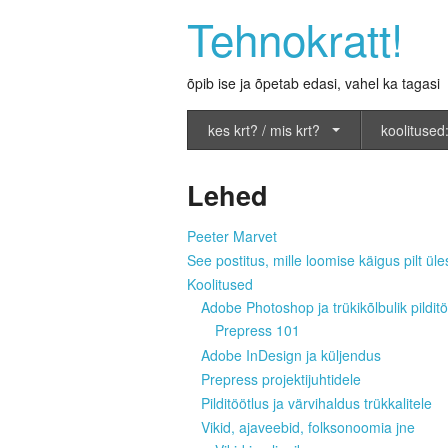
Tehnokratt!
õpib ise ja õpetab edasi, vahel ka tagasi
kes krt? / mis krt?
koolitused:
Lehed
Peeter Marvet
See postitus, mille loomise käigus pilt üles
Koolitused
Adobe Photoshop ja trükikõlbulik pilditö
Prepress 101
Adobe InDesign ja küljendus
Prepress projektijuhtidele
Pilditöötlus ja värvihaldus trükkalitele
Vikid, ajaveebid, folksonoomia jne