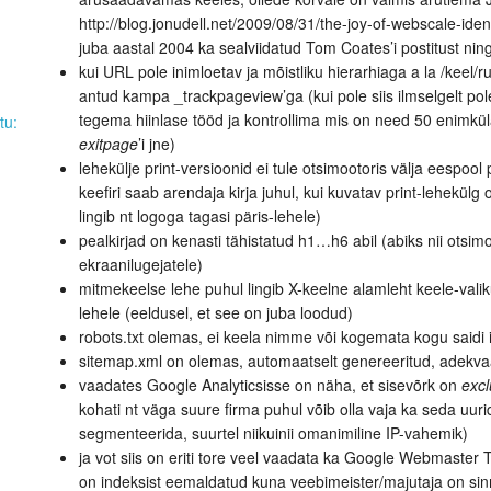
http://blog.jonudell.net/2009/08/31/the-joy-of-webscale-ident
juba aastal 2004 ka sealviidatud Tom Coates’i postitust nin
kui URL pole inimloetav ja mõistliku hierarhiaga a la /keel/rub
antud kampa _trackpageview’ga (kui pole siis ilmselgelt pol
tegema hiinlase tööd ja kontrollima mis on need 50 enimkül
tu:
exitpage
’i jne)
lehekülje print-versioonid ei tule otsimootoris välja eespool p
keefiri saab arendaja kirja juhul, kui kuvatav print-lehekülg
lingib nt logoga tagasi päris-lehele)
pealkirjad on kenasti tähistatud h1…h6 abil (abiks nii otsi
ekraanilugejatele)
mitmekeelse lehe puhul lingib X-keelne alamleht keele-valik
lehele (eeldusel, et see on juba loodud)
robots.txt olemas, ei keela nimme või kogemata kogu saidi i
sitemap.xml on olemas, automaatselt genereeritud, adekv
vaadates Google Analyticsisse on näha, et sisevõrk on
exc
kohati nt väga suure firma puhul võib olla vaja ka seda uur
segmenteerida, suurtel niikuinii omanimiline IP-vahemik)
ja vot siis on eriti tore veel vaadata ka Google Webmaster T
on indeksist eemaldatud kuna veebimeister/majutaja on sinna