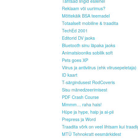
Tähtsad lingid esilehel
Reklaam või uurimus?
Mõttekäik BSA teemadel
Totaalselt mobiilne & traadita
TechEd 2001
Editorid DV jaoks
Bluetooth sinu läpaka jaoks
Animatsiooniks sobilik soft
Pets goes XP
Viirus ja antiviirus (ehk viirusepeletaja)
ID kaart
T-särgindusest RodCoveris
Sisu mänedzeerimisest
PDF Crash Course
Mmmm… raha hais!
Hüpe ja hype, haip ja ai-pii
Prepress ja Word
Traadita võrk on veel lihtsam kui traad
MTÜ Tehnokratt eesmärkidest