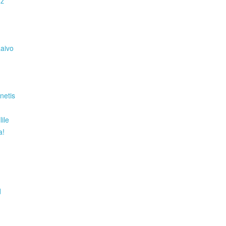
Hz
Raivo
netis
ile
a!
d