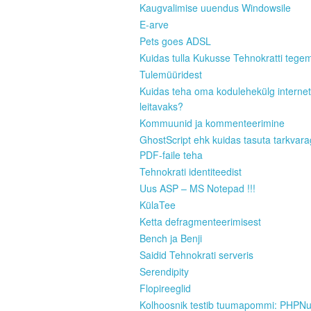
Kaugvalimise uuendus Windowsile
E-arve
Pets goes ADSL
Kuidas tulla Kukusse Tehnokratti tege
Tulemüüridest
Kuidas teha oma kodulehekülg internet
leitavaks?
Kommuunid ja kommenteerimine
GhostScript ehk kuidas tasuta tarkvar
PDF-faile teha
Tehnokrati identiteedist
Uus ASP – MS Notepad !!!
KülaTee
Ketta defragmenteerimisest
Bench ja Benji
Saidid Tehnokrati serveris
Serendipity
Flopireeglid
Kolhoosnik testib tuumapommi: PHPN