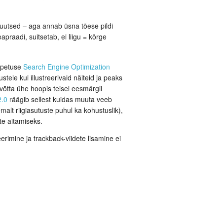
oluutsed – aga annab üsna tõese pildi
praadi, suitsetab, ei liigu = kõrge
 õpetuse
Search Engine Optimization
ustele kui illustreerivaid näiteid ja peaks
 võtta ühe hoopis teisel eesmärgil
2.0
räägib sellest kuidas muuta veeb
lt riigiasutuste puhul ka kohustuslik),
te aitamiseks.
rimine ja trackback-viidete lisamine ei