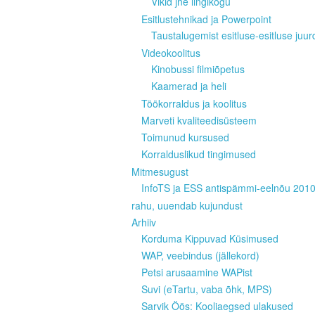
Vikid jne lingikogu
Esitlustehnikad ja Powerpoint
Taustalugemist esitluse-esitluse juur
Videokoolitus
Kinobussi filmiõpetus
Kaamerad ja heli
Töökorraldus ja koolitus
Marveti kvaliteedisüsteem
Toimunud kursused
Korralduslikud tingimused
Mitmesugust
InfoTS ja ESS antispämmi-eelnõu 201
rahu, uuendab kujundust
Arhiiv
Korduma Kippuvad Küsimused
WAP, veebindus (jällekord)
Petsi arusaamine WAPist
Suvi (eTartu, vaba õhk, MPS)
Sarvik Öös: Kooliaegsed ulakused