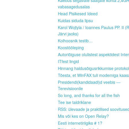
Kaebus segavate saatjate kohta 2,4G
vabasagedusalas
Head Pisikesed Ideed
Kuidas siduda lipsu
Karol Wojtyla / Ioannes Paulus PP. II (
Järvi jaoks)
Kolhoosnik testib…
Koostööleping
Autoriõiguse olulistest aspektidest Inter
ITfest lingid
Hinnang haldusõigusrikkumise protokoll
Tõesta, et WinFAX tuli modemiga kaas
Presidendi(kandidaadi)d veebis —
Terevisioonile
So long, and thanks for all the fish
Tee ise taldriklane
RSS: ülevaade ja praktilised soovituse
Mis või kes on Open Relay?
Eesti internetiriigiks # 1?