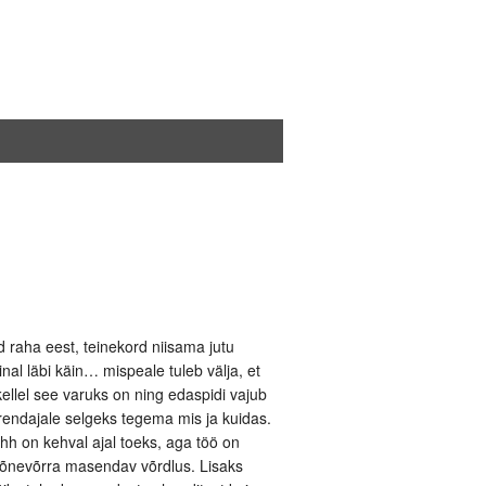
 raha eest, teinekord niisama jutu
inal läbi käin… mispeale tuleb välja, et
ellel see varuks on ning edaspidi vajub
 arendajale selgeks tegema mis ja kuidas.
ähh on kehval ajal toeks, aga töö on
mõnevõrra masendav võrdlus. Lisaks