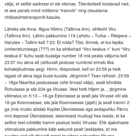
välja, et sellist aadressi ei ole olemas. Tõenäoliselt loodavad nad,
et see paneb mind mõtlema “tramvõi” ning otsustama
rööbasühistranspordi kasuks.
Läheks siis linna. Algus Hõimu (Tallinna linn), sihtkoht Viru
(Tallinna linn). Lähim pakkumine 119 Lehetu – Turba – Riisipere –
Harutee – Tallinn kell 7:23. Et mida? Tõsi, ilmneb, et kui lepiks
ümberistumisega (???) on ka sihtkohad “Viru keskus 1” kuni “Viru
keskus 6” kuhu saab bussiga number 18 mis peaks väljuma kell
23:57 mu akna alt (sõltuvalt peatuse numbrist erineb tiba
kohalejõudmise aeg). Hmm, tõepoolest, kell on 23:58 ja hetk
tagasi oli akna taga bussi kuulda. Järgmine? Teen refresh. 23:59
– 18ga Naaritsa peatusesse (ehk linnast välja), sealt kõndida
Rohulasse ja siis 224-ga Virusse. Veel hetk hiljem ja… järgmine
võimalus on 5:13 – 18-ga Estoniasse ja sealt jala Virusse või siis
18-ga Kosmosesse, siis jala Kosmosesse (jajah) ja sealt tramm 2-
ga (mis muidu sõidab Koplist Ülemistesse aga sedapuhku Pärnu
mnt depoost Ülemistesse; iseenesest muidugi hea teada, et ka
selline teel-orbiidile tramm peatusi teeb) Virusse. Ehk ajakohaste
võimaluste pakkumine käib sekundi pealt (eeldades, et ma
suudan end siit diivanilt mingi murdosa sekundiga liikuma