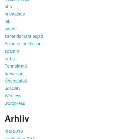
php
privaatsus
riik
saade
sahteldamata asjad
Science, not fiction
spämm
tarbija
Tehnokratt!
turvalisus
Ühepajatoit
usability
Wireless
wordpress
Arhiiv
mai 2016
september 2014