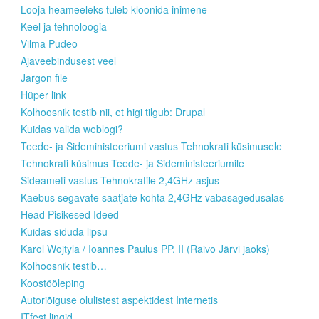
Looja heameeleks tuleb kloonida inimene
Keel ja tehnoloogia
Vilma Pudeo
Ajaveebindusest veel
Jargon file
Hüper link
Kolhoosnik testib nii, et higi tilgub: Drupal
Kuidas valida weblogi?
Teede- ja Sideministeeriumi vastus Tehnokrati küsimusele
Tehnokrati küsimus Teede- ja Sideministeeriumile
Sideameti vastus Tehnokratile 2,4GHz asjus
Kaebus segavate saatjate kohta 2,4GHz vabasagedusalas
Head Pisikesed Ideed
Kuidas siduda lipsu
Karol Wojtyla / Ioannes Paulus PP. II (Raivo Järvi jaoks)
Kolhoosnik testib…
Koostööleping
Autoriõiguse olulistest aspektidest Internetis
ITfest lingid