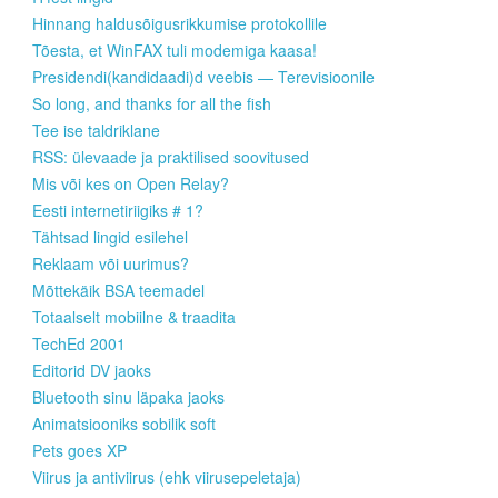
Hinnang haldusõigusrikkumise protokollile
Tõesta, et WinFAX tuli modemiga kaasa!
Presidendi(kandidaadi)d veebis — Terevisioonile
So long, and thanks for all the fish
Tee ise taldriklane
RSS: ülevaade ja praktilised soovitused
Mis või kes on Open Relay?
Eesti internetiriigiks # 1?
Tähtsad lingid esilehel
Reklaam või uurimus?
Mõttekäik BSA teemadel
Totaalselt mobiilne & traadita
TechEd 2001
Editorid DV jaoks
Bluetooth sinu läpaka jaoks
Animatsiooniks sobilik soft
Pets goes XP
Viirus ja antiviirus (ehk viirusepeletaja)