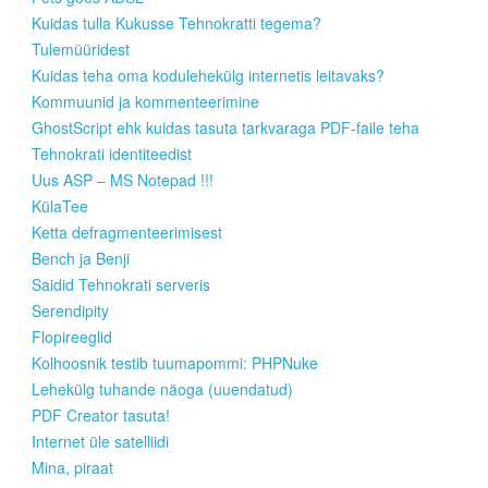
Kuidas tulla Kukusse Tehnokratti tegema?
Tulemüüridest
Kuidas teha oma kodulehekülg internetis leitavaks?
Kommuunid ja kommenteerimine
GhostScript ehk kuidas tasuta tarkvaraga PDF-faile teha
Tehnokrati identiteedist
Uus ASP – MS Notepad !!!
KülaTee
Ketta defragmenteerimisest
Bench ja Benji
Saidid Tehnokrati serveris
Serendipity
Flopireeglid
Kolhoosnik testib tuumapommi: PHPNuke
Lehekülg tuhande näoga (uuendatud)
PDF Creator tasuta!
Internet üle satelliidi
Mina, piraat