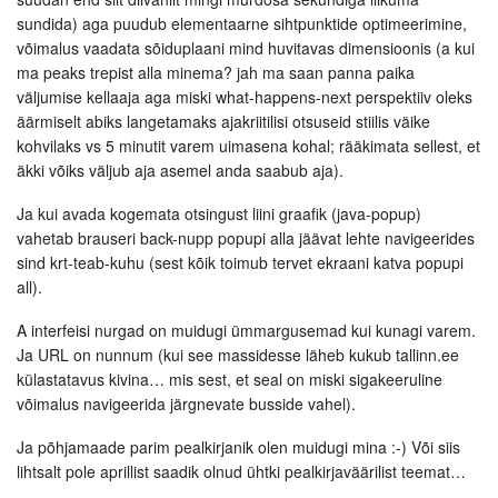
sundida) aga puudub elementaarne sihtpunktide optimeerimine,
võimalus vaadata sõiduplaani mind huvitavas dimensioonis (a kui
ma peaks trepist alla minema? jah ma saan panna paika
väljumise kellaaja aga miski what-happens-next perspektiiv oleks
äärmiselt abiks langetamaks ajakriitilisi otsuseid stiilis väike
kohvilaks vs 5 minutit varem uimasena kohal; rääkimata sellest, et
äkki võiks väljub aja asemel anda saabub aja).
Ja kui avada kogemata otsingust liini graafik (java-popup)
vahetab brauseri back-nupp popupi alla jäävat lehte navigeerides
sind krt-teab-kuhu (sest kõik toimub tervet ekraani katva popupi
all).
A interfeisi nurgad on muidugi ümmargusemad kui kunagi varem.
Ja URL on nunnum (kui see massidesse läheb kukub tallinn.ee
külastatavus kivina… mis sest, et seal on miski sigakeeruline
võimalus navigeerida järgnevate busside vahel).
Ja põhjamaade parim pealkirjanik olen muidugi mina :-) Või siis
lihtsalt pole aprillist saadik olnud ühtki pealkirjaväärilist teemat…