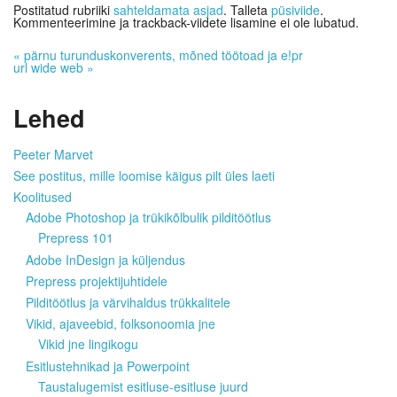
Postitatud rubriiki
sahteldamata asjad
. Talleta
püsiviide
.
Kommenteerimine ja trackback-viidete lisamine ei ole lubatud.
«
pärnu turunduskonverents, mõned töötoad ja e!pr
url wide web
»
Lehed
Peeter Marvet
See postitus, mille loomise käigus pilt üles laeti
Koolitused
Adobe Photoshop ja trükikõlbulik pilditöötlus
Prepress 101
Adobe InDesign ja küljendus
Prepress projektijuhtidele
Pilditöötlus ja värvihaldus trükkalitele
Vikid, ajaveebid, folksonoomia jne
Vikid jne lingikogu
Esitlustehnikad ja Powerpoint
Taustalugemist esitluse-esitluse juurd