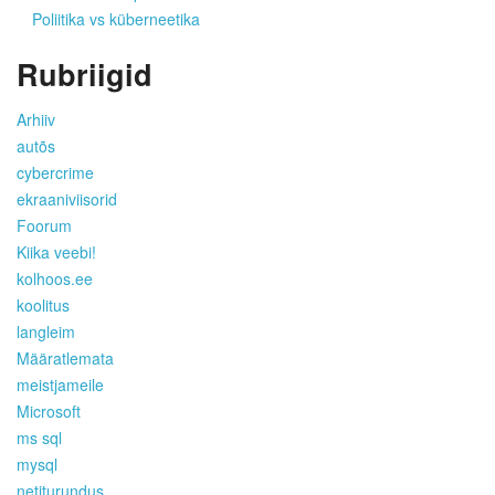
Poliitika vs küberneetika
Rubriigid
Arhiiv
autõs
cybercrime
ekraaniviisorid
Foorum
Kiika veebi!
kolhoos.ee
koolitus
langleim
Määratlemata
meistjameile
Microsoft
ms sql
mysql
netiturundus