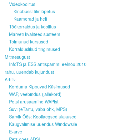
Videokoolitus
Kinobussi filmiõpetus
Kaamerad ja heli
Töökorraldus ja koolitus
Marveti kvaliteedisüsteem
Toimunud kursused
Korralduslikud tingimused
Mitmesugust
InfoTS ja ESS antispämmi-eelnõu 2010
rahu, uuendab kujundust
Arhiiv
Korduma Kippuvad Küsimused
WAP, veebindus (jällekord)
Petsi arusaamine WAPist
Suvi (eTartu, vaba õhk, MPS)
Sarvik Öös: Kooliaegsed ulakused
Kaugvalimise uuendus Windowsile
E-arve
Pets goes ADSL