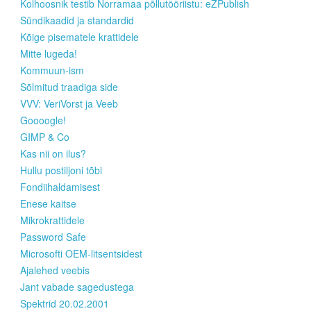
Kolhoosnik testib Norramaa põllutööriistu: eZPublish
Sündikaadid ja standardid
Kõige pisematele krattidele
Mitte lugeda!
Kommuun-ism
Sõlmitud traadiga side
VVV: VeriVorst ja Veeb
Goooogle!
GIMP & Co
Kas nii on ilus?
Hullu postiljoni tõbi
Fondiihaldamisest
Enese kaitse
Mikrokrattidele
Password Safe
Microsofti OEM-litsentsidest
Ajalehed veebis
Jant vabade sagedustega
Spektrid 20.02.2001