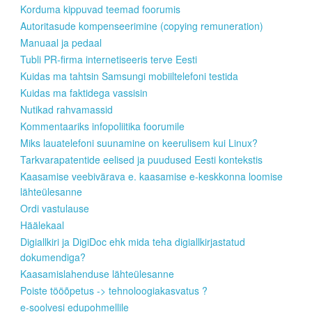
Korduma kippuvad teemad foorumis
Autoritasude kompenseerimine (copying remuneration)
Manuaal ja pedaal
Tubli PR-firma internetiseeris terve Eesti
Kuidas ma tahtsin Samsungi mobiiltelefoni testida
Kuidas ma faktidega vassisin
Nutikad rahvamassid
Kommentaariks infopoliitika foorumile
Miks lauatelefoni suunamine on keerulisem kui Linux?
Tarkvarapatentide eelised ja puudused Eesti kontekstis
Kaasamise veebivärava e. kaasamise e-keskkonna loomise
lähteülesanne
Ordi vastulause
Häälekaal
Digiallkiri ja DigiDoc ehk mida teha digiallkirjastatud
dokumendiga?
Kaasamislahenduse lähteülesanne
Poiste tööõpetus -> tehnoloogiakasvatus ?
e-soolvesi edupohmellile