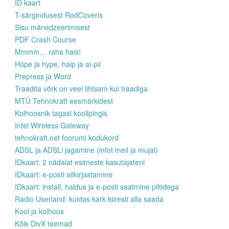
ID kaart
T-särgindusest RodCoveris
Sisu mänedzeerimisest
PDF Crash Course
Mmmm… raha hais!
Hüpe ja hype, haip ja ai-pii
Prepress ja Word
Traadita võrk on veel lihtsam kui traadiga
MTÜ Tehnokratt eesmärkidest
Kolhoosnik tagasi koolipingis
Intel Wireless Gateway
tehnokratt.net foorumi kodukord
ADSL ja ADSLi jagamine (infot meil ja mujal)
IDkaart: 2 nädalat esimeste kasutajateni
IDkaart: e-posti allkirjastamine
IDkaart: install, haldus ja e-posti saatmine piltidega
Radio Userland: kuidas kark kiiresti alla saada
Kool ja kolhoos
Kõik DivX teemad