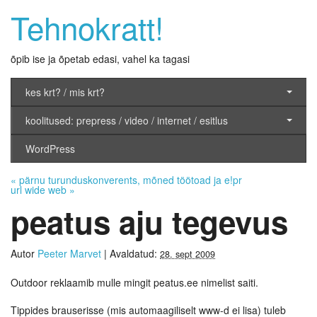
Tehnokratt!
õpib ise ja õpetab edasi, vahel ka tagasi
kes krt? / mis krt?
koolitused: prepress / video / internet / esitlus
WordPress
«
pärnu turunduskonverents, mõned töötoad ja e!pr
url wide web
»
peatus aju tegevus
Autor
Peeter Marvet
|
Avaldatud:
28. sept 2009
Outdoor reklaamib mulle mingit peatus.ee nimelist saiti.
Tippides brauserisse (mis automaagiliselt www-d ei lisa) tuleb