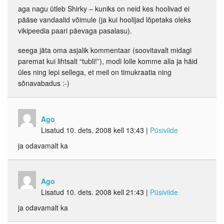
aga nagu ütleb Shirky – kuniks on neid kes hoolivad ei
pääse vandaalid võimule (ja kui hoolijad lõpetaks oleks
vikipeedia paari päevaga pasalasu).
seega jäta oma asjalik kommentaar (soovitavalt midagi
paremat kui lihtsalt “tubli!”), modi lolle komme alla ja häid
üles ning lepi sellega, et meil on timukraatia ning
sõnavabadus :-)
Ago
Lisatud 10. dets. 2008 kell 13:43
|
Püsiviide
ja odavamalt ka
Ago
Lisatud 10. dets. 2008 kell 21:43
|
Püsiviide
ja odavamalt ka