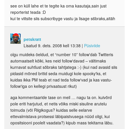
see on küll lahe et te tegite ka oma kasutaja,sain just
reporterist teada :D
kui te viitsite siis subscribyge vastu ja lisage s6braks,aitäh
petskratt
Lisatud 9. dets. 2008 kell 13:38
|
Püsiviide
olgu muideks öeldud, et “number 10” follow'dab Twitteris
automaatselt kõiki, kes neid follow'davad – vältimaks
kurnavat suhtlust sõbraks tahtjatega :-) (kui nad avasid siis
pidasid mõned britid seda muidugi kole spooky'ks, et
kuidas ikka PM teab et nad teda follow'vad ja kas vastu-
follow'iga on kellegi privaatsust rikut)
aga kommentaaride tase on meil … nagu ta on. kuivõrd
pole eriti harjutud, et netis võiks miski sisuline arutelu
toimuda (või Riigikogus? kuidas selle eelarve
ettevalmistava protsessi läbipaistvusega nüüd oligi, kui
opositsiooni poolelt vaadata?) kipub mass tekitama läbu.