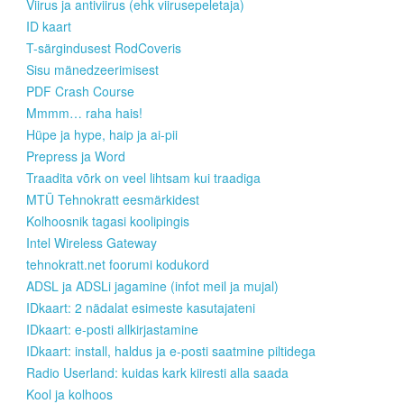
Viirus ja antiviirus (ehk viirusepeletaja)
ID kaart
T-särgindusest RodCoveris
Sisu mänedzeerimisest
PDF Crash Course
Mmmm… raha hais!
Hüpe ja hype, haip ja ai-pii
Prepress ja Word
Traadita võrk on veel lihtsam kui traadiga
MTÜ Tehnokratt eesmärkidest
Kolhoosnik tagasi koolipingis
Intel Wireless Gateway
tehnokratt.net foorumi kodukord
ADSL ja ADSLi jagamine (infot meil ja mujal)
IDkaart: 2 nädalat esimeste kasutajateni
IDkaart: e-posti allkirjastamine
IDkaart: install, haldus ja e-posti saatmine piltidega
Radio Userland: kuidas kark kiiresti alla saada
Kool ja kolhoos