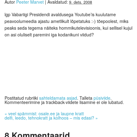
Autor
Peeter Marvet
|
Avaldatud:
9. dets. 2008
lgp Vabariigi Presidendi avaldusega Youtube’is kuulutame
peavoolumeedia ajastu ametlikult lõpetatuks :-) tõepoolest, miks
peaks seda tegema näiteks hommikutelevisioonis, kui sellisel kujul
on asi oluliselt paremini iga kodanikuni viidud?
Postitatud rubriiki
sahteldamata asjad
. Talleta
püsiviide
.
Kommenteerimine ja trackback-viidete lisamine ei ole lubatud.
«
veel spämmist: osale.ee ja laupne kratt
delfi, leedo, tehnokratt ja kolhoos – mis edasi?
»
8
Kommentaarid