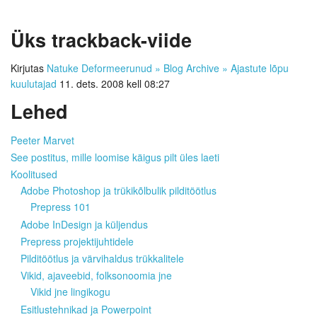
Üks
trackback-viide
Kirjutas
Natuke Deformeerunud » Blog Archive » Ajastute lõpu
kuulutajad
11. dets. 2008 kell 08:27
Lehed
Peeter Marvet
See postitus, mille loomise käigus pilt üles laeti
Koolitused
Adobe Photoshop ja trükikõlbulik pilditöötlus
Prepress 101
Adobe InDesign ja küljendus
Prepress projektijuhtidele
Pilditöötlus ja värvihaldus trükkalitele
Vikid, ajaveebid, folksonoomia jne
Vikid jne lingikogu
Esitlustehnikad ja Powerpoint