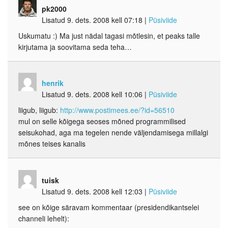
pk2000
Lisatud 9. dets. 2008 kell 07:18
|
Püsiviide
Uskumatu :) Ma just nädal tagasi mõtlesin, et peaks talle
kirjutama ja soovitama seda teha…
henrik
Lisatud 9. dets. 2008 kell 10:06
|
Püsiviide
liigub, liigub:
http://www.postimees.ee/?id=56510
mul on selle kõigega seoses mõned programmilised
seisukohad, aga ma tegelen nende väljendamisega millalgi
mõnes teises kanalis
tuisk
Lisatud 9. dets. 2008 kell 12:03
|
Püsiviide
see on kõige säravam kommentaar (presidendikantselei
channeli lehelt):