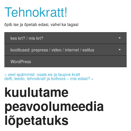
Tehnokratt!
õpib ise ja õpetab edasi, vahel ka tagasi
kes krt? / mis krt?
koolitused: prepress / video / internet / esitlus
WordPress
«
veel spämmist: osale.ee ja laupne kratt
delfi, leedo, tehnokratt ja kolhoos – mis edasi?
»
kuulutame
peavoolumeedia
lõpetatuks