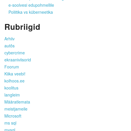
e-soolvesi edupohmellile
Poliitika vs küberneetika
Rubriigid
Arhiiv
autõs
cybercrime
ekraaniviisorid
Foorum
Kiika veebi!
kolhoos.ee
koolitus
langleim
Määratlemata
meistjameile
Microsoft
ms sql
mysql