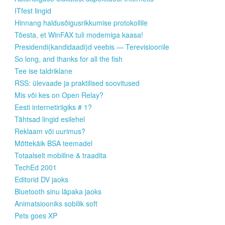
ITfest lingid
Hinnang haldusõigusrikkumise protokollile
Tõesta, et WinFAX tuli modemiga kaasa!
Presidendi(kandidaadi)d veebis — Terevisioonile
So long, and thanks for all the fish
Tee ise taldriklane
RSS: ülevaade ja praktilised soovitused
Mis või kes on Open Relay?
Eesti internetiriigiks # 1?
Tähtsad lingid esilehel
Reklaam või uurimus?
Mõttekäik BSA teemadel
Totaalselt mobiilne & traadita
TechEd 2001
Editorid DV jaoks
Bluetooth sinu läpaka jaoks
Animatsiooniks sobilik soft
Pets goes XP