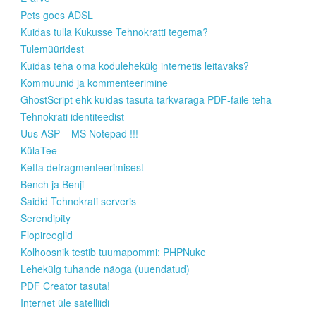
Pets goes ADSL
Kuidas tulla Kukusse Tehnokratti tegema?
Tulemüüridest
Kuidas teha oma kodulehekülg internetis leitavaks?
Kommuunid ja kommenteerimine
GhostScript ehk kuidas tasuta tarkvaraga PDF-faile teha
Tehnokrati identiteedist
Uus ASP – MS Notepad !!!
KülaTee
Ketta defragmenteerimisest
Bench ja Benji
Saidid Tehnokrati serveris
Serendipity
Flopireeglid
Kolhoosnik testib tuumapommi: PHPNuke
Lehekülg tuhande näoga (uuendatud)
PDF Creator tasuta!
Internet üle satelliidi