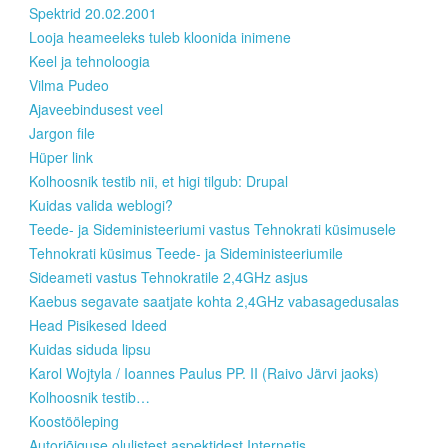
Spektrid 20.02.2001
Looja heameeleks tuleb kloonida inimene
Keel ja tehnoloogia
Vilma Pudeo
Ajaveebindusest veel
Jargon file
Hüper link
Kolhoosnik testib nii, et higi tilgub: Drupal
Kuidas valida weblogi?
Teede- ja Sideministeeriumi vastus Tehnokrati küsimusele
Tehnokrati küsimus Teede- ja Sideministeeriumile
Sideameti vastus Tehnokratile 2,4GHz asjus
Kaebus segavate saatjate kohta 2,4GHz vabasagedusalas
Head Pisikesed Ideed
Kuidas siduda lipsu
Karol Wojtyla / Ioannes Paulus PP. II (Raivo Järvi jaoks)
Kolhoosnik testib…
Koostööleping
Autoriõiguse olulistest aspektidest Internetis