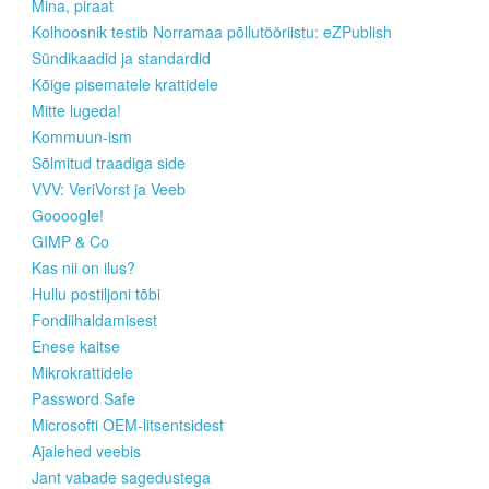
Mina, piraat
Kolhoosnik testib Norramaa põllutööriistu: eZPublish
Sündikaadid ja standardid
Kõige pisematele krattidele
Mitte lugeda!
Kommuun-ism
Sõlmitud traadiga side
VVV: VeriVorst ja Veeb
Goooogle!
GIMP & Co
Kas nii on ilus?
Hullu postiljoni tõbi
Fondiihaldamisest
Enese kaitse
Mikrokrattidele
Password Safe
Microsofti OEM-litsentsidest
Ajalehed veebis
Jant vabade sagedustega