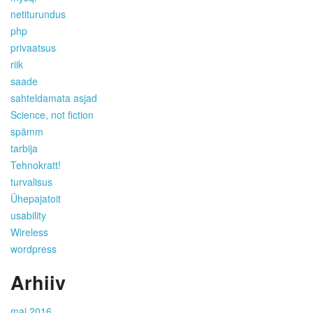
netiturundus
php
privaatsus
riik
saade
sahteldamata asjad
Science, not fiction
spämm
tarbija
Tehnokratt!
turvalisus
Ühepajatoit
usability
Wireless
wordpress
Arhiiv
mai 2016