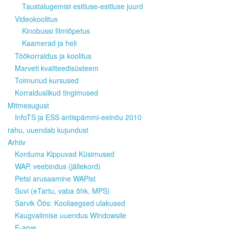
Taustalugemist esitluse-esitluse juurd
Videokoolitus
Kinobussi filmiõpetus
Kaamerad ja heli
Töökorraldus ja koolitus
Marveti kvaliteedisüsteem
Toimunud kursused
Korralduslikud tingimused
Mitmesugust
InfoTS ja ESS antispämmi-eelnõu 2010
rahu, uuendab kujundust
Arhiiv
Korduma Kippuvad Küsimused
WAP, veebindus (jällekord)
Petsi arusaamine WAPist
Suvi (eTartu, vaba õhk, MPS)
Sarvik Öös: Kooliaegsed ulakused
Kaugvalimise uuendus Windowsile
E-arve