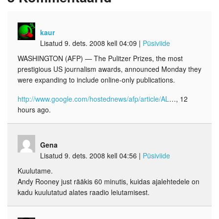
kaur
Lisatud 9. dets. 2008 kell 04:09
|
Püsiviide
WASHINGTON (AFP) — The Pulitzer Prizes, the most
prestigious US journalism awards, announced Monday they
were expanding to include online-only publications.
http://www.google.com/hostednews/afp/article/AL
…, 12
hours ago.
Gena
Lisatud 9. dets. 2008 kell 04:56
|
Püsiviide
Kuulutame.
Andy Rooney just rääkis 60 minutis, kuidas ajalehtedele on
kadu kuulutatud alates raadio leiutamisest.