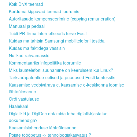
Kõik DivX teemad
Korduma kippuvad teemad foorumis
Autoritasude kompenseerimine (copying remuneration)
Manuaal ja pedaal
Tubli PR-firma internetiseeris terve Eesti
Kuidas ma tahtsin Samsungi mobiiltelefoni testida
Kuidas ma faktidega vassisin
Nutikad rahvamassid
Kommentaariks infopoliitika foorumile
Miks lauatelefoni suunamine on keerulisem kui Linux?
Tarkvarapatentide eelised ja puudused Eesti kontekstis
Kaasamise veebivärava e. kaasamise e-keskkonna loomise
lähteülesanne
Ordi vastulause
Häälekaal
Digiallkiri ja DigiDoc ehk mida teha digiallkirjastatud
dokumendiga?
Kaasamislahenduse lähteülesanne
Poiste tööõpetus -> tehnoloogiakasvatus ?