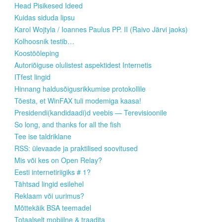
Head Pisikesed Ideed
Kuidas siduda lipsu
Karol Wojtyla / Ioannes Paulus PP. II (Raivo Järvi jaoks)
Kolhoosnik testib…
Koostööleping
Autoriõiguse olulistest aspektidest Internetis
ITfest lingid
Hinnang haldusõigusrikkumise protokollile
Tõesta, et WinFAX tuli modemiga kaasa!
Presidendi(kandidaadi)d veebis — Terevisioonile
So long, and thanks for all the fish
Tee ise taldriklane
RSS: ülevaade ja praktilised soovitused
Mis või kes on Open Relay?
Eesti internetiriigiks # 1?
Tähtsad lingid esilehel
Reklaam või uurimus?
Mõttekäik BSA teemadel
Totaalselt mobiilne & traadita