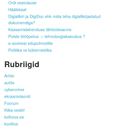
Ordi vastulause
Häälekaal
Digiallkiri ja DigiDoc ehk mida teha digiallkirjastatud
dokumendiga?
Kaasamislahenduse lähteülesanne
Poiste tööõpetus -> tehnoloogiakasvatus ?
e-soolvesi edupohmellile
Poliitika vs küberneetika
Rubriigid
Arhiiv
autõs
cybercrime
ekraaniviisorid
Foorum
Kiika veebi!
kolhoos.ee
koolitus