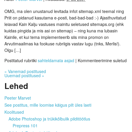
OMG, ma olen unustanud levitada infot sitemap.xml teemal ning
Priit on pidanud kasutama e-posti, bad-bad-bad :-) Ajasthuvitatud
leiavad Kain Kalju vastuses mainitu seletused sitemaps.org (ehk
kuidas pingida ja mis asi on sitemap) – ning kuna ma lubasin
Kainile, et kui tema implementeerib siis mina promon on
Arvutimaailmas ka fookuse rubriigis vastav lugu (tnks, Merlis!).
Olgu […]
Postitatud rubriiki
sahteldamata asjad
|
Kommenteerimine suletud
«
Vanemad postitused
Uuemad postitused
»
Lehed
Peeter Marvet
See postitus, mille loomise käigus pilt üles laeti
Koolitused
Adobe Photoshop ja trükikõlbulik pilditöötlus
Prepress 101