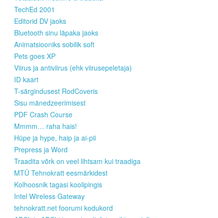
TechEd 2001
Editorid DV jaoks
Bluetooth sinu läpaka jaoks
Animatsiooniks sobilik soft
Pets goes XP
Viirus ja antiviirus (ehk viirusepeletaja)
ID kaart
T-särgindusest RodCoveris
Sisu mänedzeerimisest
PDF Crash Course
Mmmm… raha hais!
Hüpe ja hype, haip ja ai-pii
Prepress ja Word
Traadita võrk on veel lihtsam kui traadiga
MTÜ Tehnokratt eesmärkidest
Kolhoosnik tagasi koolipingis
Intel Wireless Gateway
tehnokratt.net foorumi kodukord