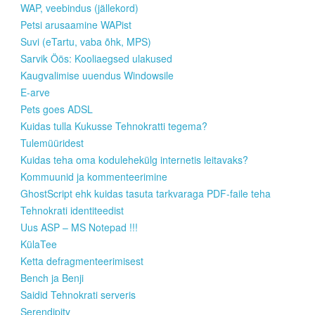
WAP, veebindus (jällekord)
Petsi arusaamine WAPist
Suvi (eTartu, vaba õhk, MPS)
Sarvik Öös: Kooliaegsed ulakused
Kaugvalimise uuendus Windowsile
E-arve
Pets goes ADSL
Kuidas tulla Kukusse Tehnokratti tegema?
Tulemüüridest
Kuidas teha oma kodulehekülg internetis leitavaks?
Kommuunid ja kommenteerimine
GhostScript ehk kuidas tasuta tarkvaraga PDF-faile teha
Tehnokrati identiteedist
Uus ASP – MS Notepad !!!
KülaTee
Ketta defragmenteerimisest
Bench ja Benji
Saidid Tehnokrati serveris
Serendipity