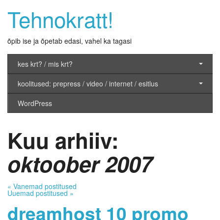
Tehnokratt!
õpib ise ja õpetab edasi, vahel ka tagasi
kes krt? / mis krt?
koolitused: prepress / video / internet / esitlus
WordPress
Kuu arhiiv:
oktoober 2007
«
Vanemad postitused
Uuemad postitused
»
dreamhost 10 promo