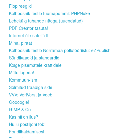
Flopireeglid
Kolhoosnik testib tuumapommi: PHPNuke
Lehekülg tuhande näoga (uuendatud)
PDF Creator tasuta!
Internet üle satelliidi
Mina, piraat
Kolhoosnik testib Norramaa põllutööriistu: eZPublish
Sündikaadid ja standardid
Kõige pisematele krattidele
Mitte lugeda!
Kommuun-ism
Sõlmitud traadiga side
VVV: VeriVorst ja Veeb
Goooogle!
GIMP & Co
Kas nii on ilus?
Hullu postiljoni tõbi
Fondiihaldamisest