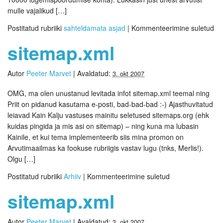
mulle vajalikud […]
Postitatud rubriiki
sahteldamata asjad
|
Kommenteerimine suletud
sitemap.xml
Autor
Peeter Marvet
|
Avaldatud:
3. okt 2007
OMG, ma olen unustanud levitada infot sitemap.xml teemal ning
Priit on pidanud kasutama e-posti, bad-bad-bad :-) Ajasthuvitatud
leiavad Kain Kalju vastuses mainitu seletused sitemaps.org (ehk
kuidas pingida ja mis asi on sitemap) – ning kuna ma lubasin
Kainile, et kui tema implementeerib siis mina promon on
Arvutimaailmas ka fookuse rubriigis vastav lugu (tnks, Merlis!).
Olgu […]
Postitatud rubriiki
Arhiiv
|
Kommenteerimine suletud
sitemap.xml
Autor
Peeter Marvet
|
Avaldatud:
3. okt 2007