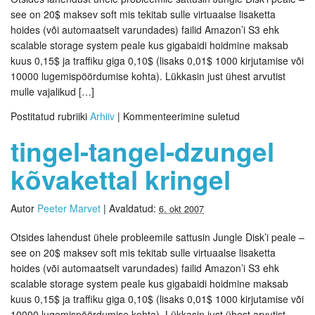
see on 20$ maksev soft mis tekitab sulle virtuaalse lisaketta
hoides (või automaatselt varundades) failid Amazon’i S3 ehk
scalable storage system peale kus gigabaidi hoidmine maksab
kuus 0,15$ ja traffiku giga 0,10$ (lisaks 0,01$ 1000 kirjutamise või
10000 lugemispöördumise kohta). Lükkasin just ühest arvutist
mulle vajalikud […]
Postitatud rubriiki
Arhiiv
|
Kommenteerimine suletud
tingel-tangel-dzungel
kõvakettal kringel
Autor
Peeter Marvet
|
Avaldatud:
6. okt 2007
Otsides lahendust ühele probleemile sattusin Jungle Disk’i peale –
see on 20$ maksev soft mis tekitab sulle virtuaalse lisaketta
hoides (või automaatselt varundades) failid Amazon’i S3 ehk
scalable storage system peale kus gigabaidi hoidmine maksab
kuus 0,15$ ja traffiku giga 0,10$ (lisaks 0,01$ 1000 kirjutamise või
10000 lugemispöördumise kohta). Lükkasin just ühest arvutist