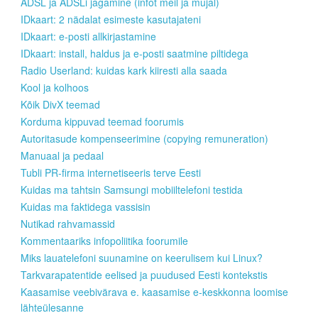
ADSL ja ADSLi jagamine (infot meil ja mujal)
IDkaart: 2 nädalat esimeste kasutajateni
IDkaart: e-posti allkirjastamine
IDkaart: install, haldus ja e-posti saatmine piltidega
Radio Userland: kuidas kark kiiresti alla saada
Kool ja kolhoos
Kõik DivX teemad
Korduma kippuvad teemad foorumis
Autoritasude kompenseerimine (copying remuneration)
Manuaal ja pedaal
Tubli PR-firma internetiseeris terve Eesti
Kuidas ma tahtsin Samsungi mobiiltelefoni testida
Kuidas ma faktidega vassisin
Nutikad rahvamassid
Kommentaariks infopoliitika foorumile
Miks lauatelefoni suunamine on keerulisem kui Linux?
Tarkvarapatentide eelised ja puudused Eesti kontekstis
Kaasamise veebivärava e. kaasamise e-keskkonna loomise
lähteülesanne