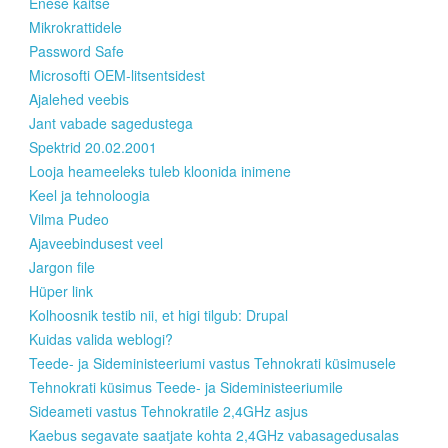
Enese kaitse
Mikrokrattidele
Password Safe
Microsofti OEM-litsentsidest
Ajalehed veebis
Jant vabade sagedustega
Spektrid 20.02.2001
Looja heameeleks tuleb kloonida inimene
Keel ja tehnoloogia
Vilma Pudeo
Ajaveebindusest veel
Jargon file
Hüper link
Kolhoosnik testib nii, et higi tilgub: Drupal
Kuidas valida weblogi?
Teede- ja Sideministeeriumi vastus Tehnokrati küsimusele
Tehnokrati küsimus Teede- ja Sideministeeriumile
Sideameti vastus Tehnokratile 2,4GHz asjus
Kaebus segavate saatjate kohta 2,4GHz vabasagedusalas