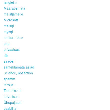
langleim
Määratlemata
meistjameile
Microsoft
ms sql
mysql
netiturundus
php
privaatsus
riik
saade
sahteldamata asjad
Science, not fiction
spämm
tarbija
Tehnokratt!
turvalisus
Ühepajatoit
usability