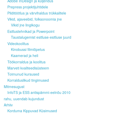
Adobe InDesign ja küljendus
Prepress projektijuhtidele
Pilditöötlus ja värvihaldus trükkalitele
Vikid, ajaveebid, folksonoomia jne
Vikid jne lingikogu
Esitlustehnikad ja Powerpoint
Taustalugemist esitluse-esitluse juurd
Videokoolitus
Kinobussi filmiõpetus
Kaamerad ja heli
Töökorraldus ja koolitus
Marveti kvaliteedisüsteem
Toimunud kursused
Korralduslikud tingimused
Mitmesugust
InfoTS ja ESS antispämmi-eelnõu 2010
rahu, uuendab kujundust
Arhiiv
Korduma Kippuvad Küsimused