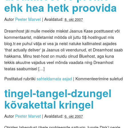
ehk hea hetk proovida
Autor
Peeter Marvet
|
Avaldatud:
8. okt 2007
Dreamhost jäi mulle meelde miskist Jaanus Kase postitusest või
kommentaarist, mäletamist mööda oli juttu 5$-hostingust mis
blog.tr.ee puhul välja ei vea ja neist natuke kallimatest asjades
'that actually deliver' ja Jaanus oli veendunud, et Dreamhost saab
hakkama. Minu test-host on muidu olnud Bluehost, aga kuna
tekkis akuutne vajadus veel mõnda vaadata ning Dreamhost
teatas saabumisel […]
Postitatud rubriiki
sahteldamata asjad
|
Kommenteerimine suletud
tingel-tangel-dzungel
kõvakettal kringel
Autor
Peeter Marvet
|
Avaldatud:
6. okt 2007
Otsides lahendust ühele probleemile sattusin Jungle Disk’i peale –