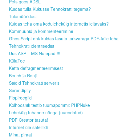
Pets goes ADSL
Kuidas tulla Kukusse Tehnokratti tegema?
Tulemüüridest
Kuidas teha oma kodulehekülg internetis leitavaks?
Kommuunid ja kommenteerimine
GhostScript ehk kuidas tasuta tarkvaraga PDF-faile teha
Tehnokrati identiteedist
Uus ASP – MS Notepad !!!
KülaTee
Ketta defragmenteerimisest
Bench ja Benji
Saidid Tehnokrati serveris
Serendipity
Flopireeglid
Kolhoosnik testib tuumapommi: PHPNuke
Lehekülg tuhande näoga (uuendatud)
PDF Creator tasuta!
Internet üle satelliidi
Mina, piraat