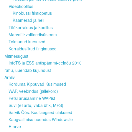
Videokoolitus
Kinobussi filmiõpetus
Kaamerad ja heli
Töökorraldus ja koolitus
Marveti kvaliteedisüsteem
Toimunud kursused
Korralduslikud tingimused
Mitmesugust
InfoTS ja ESS antispämmi-eelnõu 2010
rahu, uuendab kujundust
Arhiiv
Korduma Kippuvad Küsimused
WAP, veebindus (jällekord)
Petsi arusaamine WAPist
Suvi (eTartu, vaba õhk, MPS)
Sarvik Öös: Kooliaegsed ulakused
Kaugvalimise uuendus Windowsile
E-arve