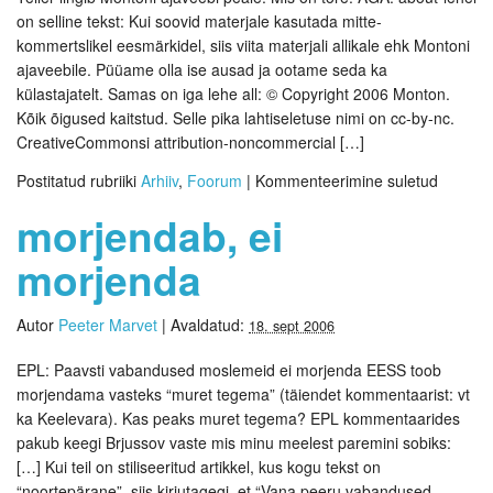
on selline tekst: Kui soovid materjale kasutada mitte-
kommertslikel eesmärkidel, siis viita materjali allikale ehk Montoni
ajaveebile. Püüame olla ise ausad ja ootame seda ka
külastajatelt. Samas on iga lehe all: © Copyright 2006 Monton.
Kõik õigused kaitstud. Selle pika lahtiseletuse nimi on cc-by-nc.
CreativeCommonsi attribution-noncommercial […]
Postitatud rubriiki
Arhiiv
,
Foorum
|
Kommenteerimine suletud
morjendab, ei
morjenda
Autor
Peeter Marvet
|
Avaldatud:
18. sept 2006
EPL: Paavsti vabandused moslemeid ei morjenda EESS toob
morjendama vasteks “muret tegema” (täiendet kommentaarist: vt
ka Keelevara). Kas peaks muret tegema? EPL kommentaarides
pakub keegi Brjussov vaste mis minu meelest paremini sobiks:
[…] Kui teil on stiliseeritud artikkel, kus kogu tekst on
“noortepärane”, siis kirjutagegi, et “Vana peeru vabandused