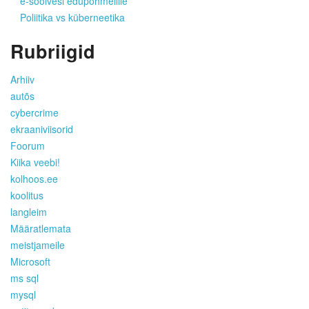
e-soolvesi edupohmellile
Poliitika vs küberneetika
Rubriigid
Arhiiv
autõs
cybercrime
ekraaniviisorid
Foorum
Kiika veebi!
kolhoos.ee
koolitus
langleim
Määratlemata
meistjameile
Microsoft
ms sql
mysql