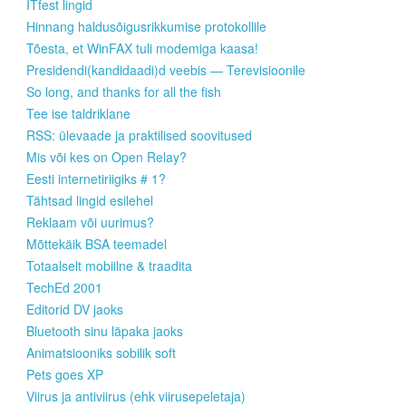
ITfest lingid
Hinnang haldusõigusrikkumise protokollile
Tõesta, et WinFAX tuli modemiga kaasa!
Presidendi(kandidaadi)d veebis — Terevisioonile
So long, and thanks for all the fish
Tee ise taldriklane
RSS: ülevaade ja praktilised soovitused
Mis või kes on Open Relay?
Eesti internetiriigiks # 1?
Tähtsad lingid esilehel
Reklaam või uurimus?
Mõttekäik BSA teemadel
Totaalselt mobiilne & traadita
TechEd 2001
Editorid DV jaoks
Bluetooth sinu läpaka jaoks
Animatsiooniks sobilik soft
Pets goes XP
Viirus ja antiviirus (ehk viirusepeletaja)