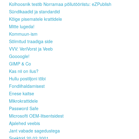
Kolhoosnik testib Norramaa põllutööriistu: eZPublish
Sündikaadid ja standardid
Kõige pisematele krattidele
Mitte lugeda!
Kommuun-ism
Sõlmitud traadiga side
VVV: VeriVorst ja Veeb
Goooogle!
GIMP & Co
Kas nii on ilus?
Hullu postiljoni tõbi
Fondiihaldamisest
Enese kaitse
Mikrokrattidele
Password Safe
Microsofti OEM-litsentsidest
Ajalehed veebis
Jant vabade sagedustega
Spektrid 20.02.2001