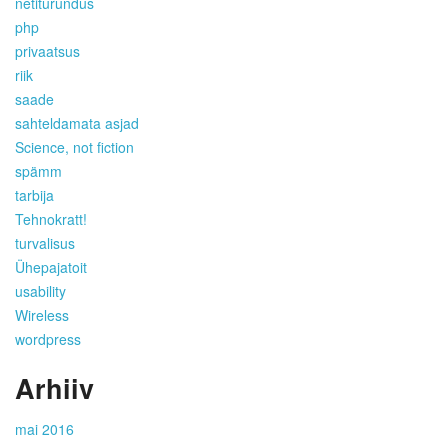
netiturundus
php
privaatsus
riik
saade
sahteldamata asjad
Science, not fiction
spämm
tarbija
Tehnokratt!
turvalisus
Ühepajatoit
usability
Wireless
wordpress
Arhiiv
mai 2016