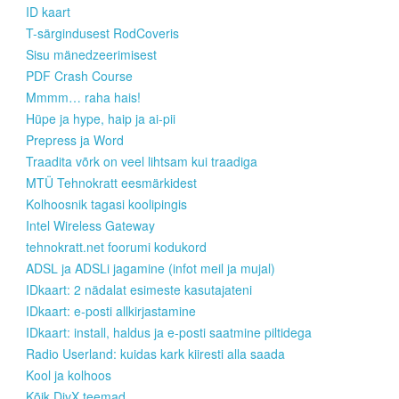
ID kaart
T-särgindusest RodCoveris
Sisu mänedzeerimisest
PDF Crash Course
Mmmm… raha hais!
Hüpe ja hype, haip ja ai-pii
Prepress ja Word
Traadita võrk on veel lihtsam kui traadiga
MTÜ Tehnokratt eesmärkidest
Kolhoosnik tagasi koolipingis
Intel Wireless Gateway
tehnokratt.net foorumi kodukord
ADSL ja ADSLi jagamine (infot meil ja mujal)
IDkaart: 2 nädalat esimeste kasutajateni
IDkaart: e-posti allkirjastamine
IDkaart: install, haldus ja e-posti saatmine piltidega
Radio Userland: kuidas kark kiiresti alla saada
Kool ja kolhoos
Kõik DivX teemad