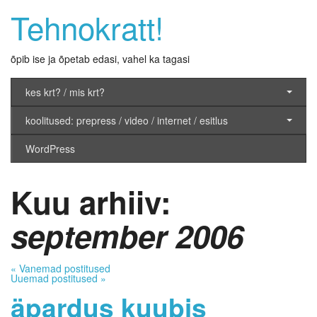
Tehnokratt!
õpib ise ja õpetab edasi, vahel ka tagasi
kes krt? / mis krt?
koolitused: prepress / video / internet / esitlus
WordPress
Kuu arhiiv:
september 2006
«
Vanemad postitused
Uuemad postitused
»
äpardus kuubis