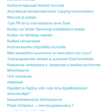
Korduma kippuvad teemad foorumis
Autoritasude kompenseerimine (copying remuneration)
Manuaal ja pedaal
Tubli PR-firma internetiseeris terve Eesti
Kuidas ma tahtsin Samsungi mobiiltelefoni testida
Kuidas ma faktidega vassisin
Nutikad rahvamassid
Kommentaariks infopoliitika foorumile
Miks lauatelefoni suunamine on keerulisem kui Linux?
Tarkvarapatentide eelised ja puudused Eesti kontekstis
Kaasamise veebivärava e. kaasamise e-keskkonna loomise
lähteülesanne
Ordi vastulause
Häälekaal
Digiallkiri ja DigiDoc ehk mida teha digiallkirjastatud
dokumendiga?
Kaasamislahenduse lähteülesanne
Poiste tööõpetus -> tehnoloogiakasvatus ?