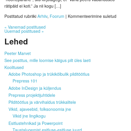
rätipäid ei koti.” Ja nii kogu […]
Postitatud rubriiki
Arhiiv
,
Foorum
|
Kommenteerimine suletud
«
Vanemad postitused
Uuemad postitused
»
Lehed
Peeter Marvet
See postitus, mille loomise käigus pilt üles laeti
Koolitused
Adobe Photoshop ja trükikõlbulik pilditöötlus
Prepress 101
Adobe InDesign ja küljendus
Prepress projektijuhtidele
Pilditöötlus ja värvihaldus trükkalitele
Vikid, ajaveebid, folksonoomia jne
Vikid jne lingikogu
Esitlustehnikad ja Powerpoint
Taustalugemist esitluse-esitluse juurd