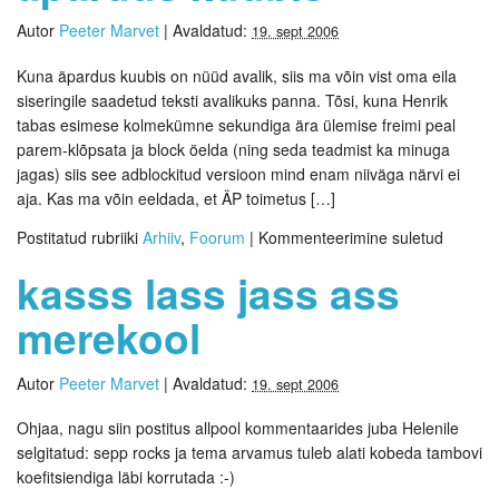
Autor
Peeter Marvet
|
Avaldatud:
19. sept 2006
Kuna äpardus kuubis on nüüd avalik, siis ma võin vist oma eila
siseringile saadetud teksti avalikuks panna. Tõsi, kuna Henrik
tabas esimese kolmekümne sekundiga ära ülemise freimi peal
parem-klõpsata ja block öelda (ning seda teadmist ka minuga
jagas) siis see adblockitud versioon mind enam niiväga närvi ei
aja. Kas ma võin eeldada, et ÄP toimetus […]
Postitatud rubriiki
Arhiiv
,
Foorum
|
Kommenteerimine suletud
kasss lass jass ass
merekool
Autor
Peeter Marvet
|
Avaldatud:
19. sept 2006
Ohjaa, nagu siin postitus allpool kommentaarides juba Helenile
selgitatud: sepp rocks ja tema arvamus tuleb alati kobeda tambovi
koefitsiendiga läbi korrutada :-)