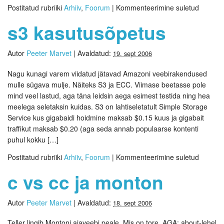
Postitatud rubriiki
Arhiiv
,
Foorum
|
Kommenteerimine suletud
s3 kasutusõpetus
Autor
Peeter Marvet
|
Avaldatud:
19. sept 2006
Nagu kunagi varem viidatud jätavad Amazoni veebirakendused
mulle sügava mulje. Näiteks S3 ja ECC. Viimase beetasse pole
mind veel lastud, aga täna leidsin aega esimest testida ning hea
meelega seletaksin kuidas. S3 on lahtiseletatult Simple Storage
Service kus gigabaidi hoidmine maksab $0.15 kuus ja gigabait
traffikut maksab $0.20 (aga seda annab populaarse kontenti
puhul kokku […]
Postitatud rubriiki
Arhiiv
,
Foorum
|
Kommenteerimine suletud
c vs cc ja monton
Autor
Peeter Marvet
|
Avaldatud:
18. sept 2006
Teller lingib Montoni ajaveebi peale. Mis on tore. AGA: about-lehel