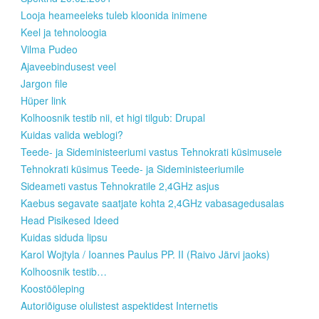
Looja heameeleks tuleb kloonida inimene
Keel ja tehnoloogia
Vilma Pudeo
Ajaveebindusest veel
Jargon file
Hüper link
Kolhoosnik testib nii, et higi tilgub: Drupal
Kuidas valida weblogi?
Teede- ja Sideministeeriumi vastus Tehnokrati küsimusele
Tehnokrati küsimus Teede- ja Sideministeeriumile
Sideameti vastus Tehnokratile 2,4GHz asjus
Kaebus segavate saatjate kohta 2,4GHz vabasagedusalas
Head Pisikesed Ideed
Kuidas siduda lipsu
Karol Wojtyla / Ioannes Paulus PP. II (Raivo Järvi jaoks)
Kolhoosnik testib…
Koostööleping
Autoriõiguse olulistest aspektidest Internetis