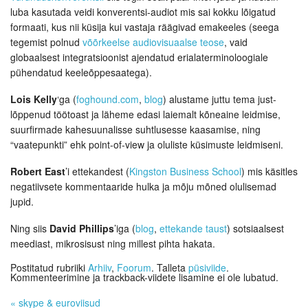
luba kasutada veidi konverentsi-audiot mis sai kokku lõigatud
formaati, kus nii küsija kui vastaja räägivad emakeeles (seega
tegemist polnud
võõrkeelse audiovisuaalse teose
, vaid
globaalsest integratsioonist ajendatud erialaterminoloogiale
pühendatud keeleõppesaatega).
Lois Kelly
‘ga (
foghound.com
,
blog
) alustame juttu tema just-
lõppenud töötoast ja läheme edasi laiemalt kõneaine leidmise,
suurfirmade kahesuunalisse suhtlusesse kaasamise, ning
“vaatepunkti” ehk point-of-view ja oluliste küsimuste leidmiseni.
Robert East
’i ettekandest (
Kingston Business School
) mis käsitles
negatiivsete kommentaaride hulka ja mõju mõned olulisemad
jupid.
Ning siis
David Phillips
’iga (
blog
,
ettekande taust
) sotsiaalsest
meediast, mikrosisust ning millest pihta hakata.
Postitatud rubriiki
Arhiiv
,
Foorum
. Talleta
püsiviide
.
Kommenteerimine ja trackback-viidete lisamine ei ole lubatud.
«
skype & euroviisud