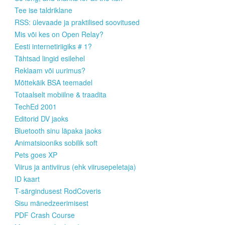
Tee ise taldriklane
RSS: ülevaade ja praktilised soovitused
Mis või kes on Open Relay?
Eesti internetiriigiks # 1?
Tähtsad lingid esilehel
Reklaam või uurimus?
Mõttekäik BSA teemadel
Totaalselt mobiilne & traadita
TechEd 2001
Editorid DV jaoks
Bluetooth sinu läpaka jaoks
Animatsiooniks sobilik soft
Pets goes XP
Viirus ja antiviirus (ehk viirusepeletaja)
ID kaart
T-särgindusest RodCoveris
Sisu mänedzeerimisest
PDF Crash Course