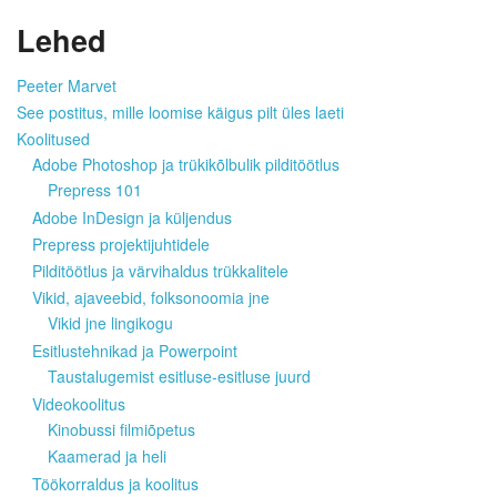
Lehed
Peeter Marvet
See postitus, mille loomise käigus pilt üles laeti
Koolitused
Adobe Photoshop ja trükikõlbulik pilditöötlus
Prepress 101
Adobe InDesign ja küljendus
Prepress projektijuhtidele
Pilditöötlus ja värvihaldus trükkalitele
Vikid, ajaveebid, folksonoomia jne
Vikid jne lingikogu
Esitlustehnikad ja Powerpoint
Taustalugemist esitluse-esitluse juurd
Videokoolitus
Kinobussi filmiõpetus
Kaamerad ja heli
Töökorraldus ja koolitus