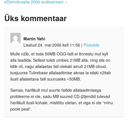
eDemokraatia 2006 audiostream
»
Üks
kommentaar
Martin Vahi
Lisatud 24. mai 2006 kell 11:56
|
Püsiviide
Mulle n2ib, et toda 50MB OGG-faili ei 8nnestu mul kyll
alla laadida. Sellest tuleb umbes 21MB alla, ning siis on
k8ik nii, nagu allalaetav fail olekski ainult 21MB olnud,
kusjuures Tulirebase allalaadimise aknas ta siiski n2itab
ilusti allalaetava faili suuruseks ~50MB.
Samas, harilikult mul suurte failide allalaadimisega
probleeme ei ole, sadu MB suured CD-j2ljendid tulevad
harilikult ilusti kohale, mist6ttu oletan, et viga ei ole “minu
poole peal”.