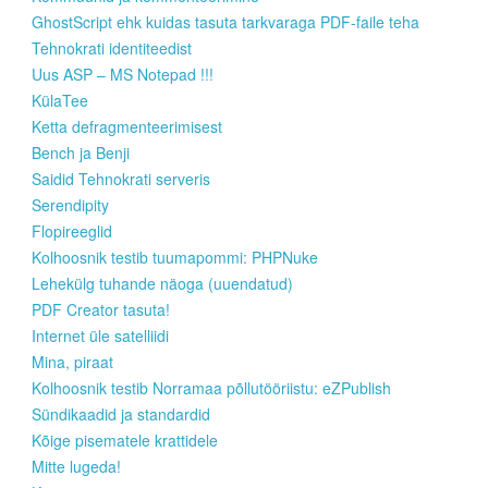
GhostScript ehk kuidas tasuta tarkvaraga PDF-faile teha
Tehnokrati identiteedist
Uus ASP – MS Notepad !!!
KülaTee
Ketta defragmenteerimisest
Bench ja Benji
Saidid Tehnokrati serveris
Serendipity
Flopireeglid
Kolhoosnik testib tuumapommi: PHPNuke
Lehekülg tuhande näoga (uuendatud)
PDF Creator tasuta!
Internet üle satelliidi
Mina, piraat
Kolhoosnik testib Norramaa põllutööriistu: eZPublish
Sündikaadid ja standardid
Kõige pisematele krattidele
Mitte lugeda!