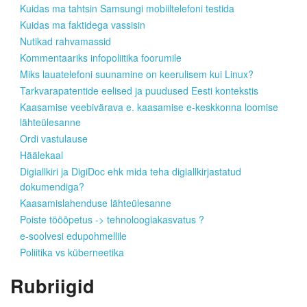
Kuidas ma tahtsin Samsungi mobiiltelefoni testida
Kuidas ma faktidega vassisin
Nutikad rahvamassid
Kommentaariks infopoliitika foorumile
Miks lauatelefoni suunamine on keerulisem kui Linux?
Tarkvarapatentide eelised ja puudused Eesti kontekstis
Kaasamise veebivärava e. kaasamise e-keskkonna loomise
lähteülesanne
Ordi vastulause
Häälekaal
Digiallkiri ja DigiDoc ehk mida teha digiallkirjastatud
dokumendiga?
Kaasamislahenduse lähteülesanne
Poiste tööõpetus -> tehnoloogiakasvatus ?
e-soolvesi edupohmellile
Poliitika vs küberneetika
Rubriigid