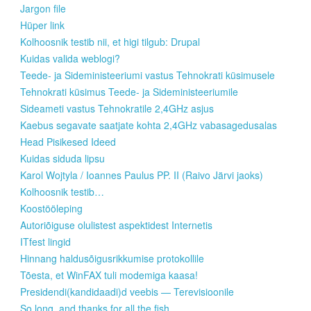
Jargon file
Hüper link
Kolhoosnik testib nii, et higi tilgub: Drupal
Kuidas valida weblogi?
Teede- ja Sideministeeriumi vastus Tehnokrati küsimusele
Tehnokrati küsimus Teede- ja Sideministeeriumile
Sideameti vastus Tehnokratile 2,4GHz asjus
Kaebus segavate saatjate kohta 2,4GHz vabasagedusalas
Head Pisikesed Ideed
Kuidas siduda lipsu
Karol Wojtyla / Ioannes Paulus PP. II (Raivo Järvi jaoks)
Kolhoosnik testib…
Koostööleping
Autoriõiguse olulistest aspektidest Internetis
ITfest lingid
Hinnang haldusõigusrikkumise protokollile
Tõesta, et WinFAX tuli modemiga kaasa!
Presidendi(kandidaadi)d veebis — Terevisioonile
So long, and thanks for all the fish