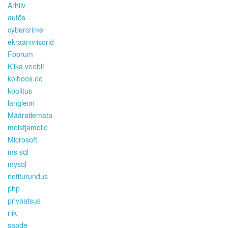
Arhiiv
autõs
cybercrime
ekraaniviisorid
Foorum
Kiika veebi!
kolhoos.ee
koolitus
langleim
Määratlemata
meistjameile
Microsoft
ms sql
mysql
netiturundus
php
privaatsus
riik
saade