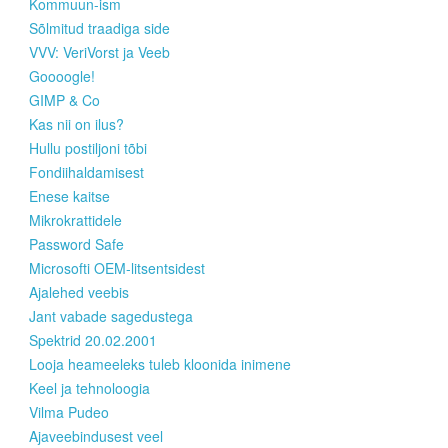
Kommuun-ism
Sõlmitud traadiga side
VVV: VeriVorst ja Veeb
Goooogle!
GIMP & Co
Kas nii on ilus?
Hullu postiljoni tõbi
Fondiihaldamisest
Enese kaitse
Mikrokrattidele
Password Safe
Microsofti OEM-litsentsidest
Ajalehed veebis
Jant vabade sagedustega
Spektrid 20.02.2001
Looja heameeleks tuleb kloonida inimene
Keel ja tehnoloogia
Vilma Pudeo
Ajaveebindusest veel