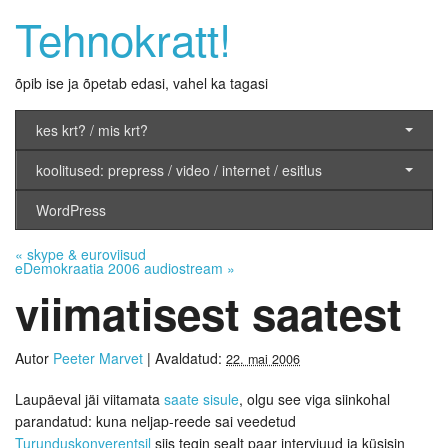
Tehnokratt!
õpib ise ja õpetab edasi, vahel ka tagasi
kes krt? / mis krt?
koolitused: prepress / video / internet / esitlus
WordPress
«
skype & euroviisud
eDemokraatia 2006 audiostream
»
viimatisest saatest
Autor
Peeter Marvet
|
Avaldatud:
22. mai 2006
Laupäeval jäi viitamata
saate sisule
, olgu see viga siinkohal
parandatud: kuna neljap-reede sai veedetud
Turunduskonverentsil
siis tegin sealt paar intervjuud ja küsisin