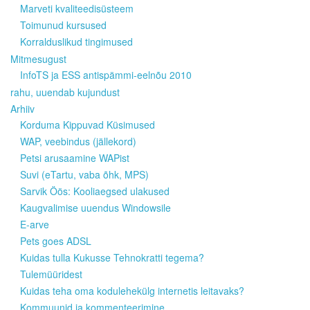
Marveti kvaliteedisüsteem
Toimunud kursused
Korralduslikud tingimused
Mitmesugust
InfoTS ja ESS antispämmi-eelnõu 2010
rahu, uuendab kujundust
Arhiiv
Korduma Kippuvad Küsimused
WAP, veebindus (jällekord)
Petsi arusaamine WAPist
Suvi (eTartu, vaba õhk, MPS)
Sarvik Öös: Kooliaegsed ulakused
Kaugvalimise uuendus Windowsile
E-arve
Pets goes ADSL
Kuidas tulla Kukusse Tehnokratti tegema?
Tulemüüridest
Kuidas teha oma kodulehekülg internetis leitavaks?
Kommuunid ja kommenteerimine