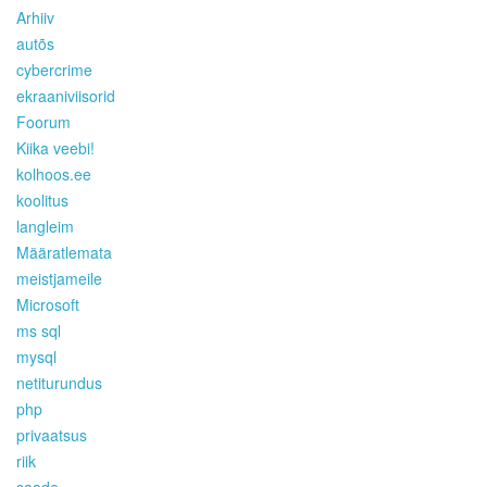
Arhiiv
autõs
cybercrime
ekraaniviisorid
Foorum
Kiika veebi!
kolhoos.ee
koolitus
langleim
Määratlemata
meistjameile
Microsoft
ms sql
mysql
netiturundus
php
privaatsus
riik