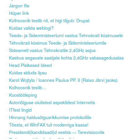
Jargon file
Hüper link
Kolhoosnik testib nii, et higi tilgub: Drupal
Kuidas valida weblogi?
Teede- ja Sideministeeriumi vastus Tehnokrati küsimusele
Tehnokrati küsimus Teede- ja Sideministeeriumile
Sideameti vastus Tehnokratile 2,4GHz asjus
Kaebus segavate saatjate kohta 2,4GHz vabasagedusalas
Head Pisikesed Ideed
Kuidas siduda lipsu
Karol Wojtyla / Ioannes Paulus PP. II (Raivo Järvi jaoks)
Kolhoosnik testib…
Koostööleping
Autoriõiguse olulistest aspektidest Internetis
ITfest lingid
Hinnang haldusõigusrikkumise protokollile
Tõesta, et WinFAX tuli modemiga kaasa!
Presidendi(kandidaadi)d veebis — Terevisioonile