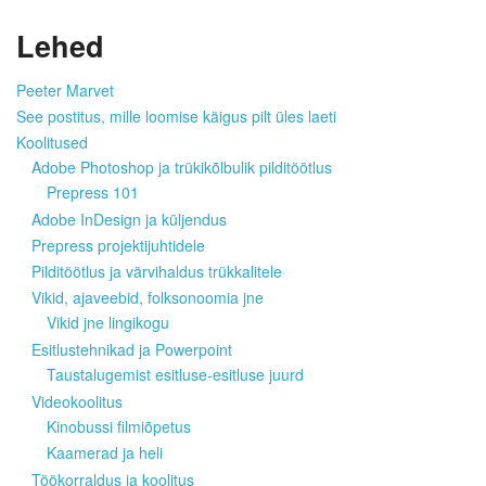
Lehed
Peeter Marvet
See postitus, mille loomise käigus pilt üles laeti
Koolitused
Adobe Photoshop ja trükikõlbulik pilditöötlus
Prepress 101
Adobe InDesign ja küljendus
Prepress projektijuhtidele
Pilditöötlus ja värvihaldus trükkalitele
Vikid, ajaveebid, folksonoomia jne
Vikid jne lingikogu
Esitlustehnikad ja Powerpoint
Taustalugemist esitluse-esitluse juurd
Videokoolitus
Kinobussi filmiõpetus
Kaamerad ja heli
Töökorraldus ja koolitus