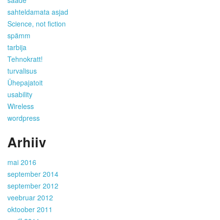
saade
sahteldamata asjad
Science, not fiction
spämm
tarbija
Tehnokratt!
turvalisus
Ühepajatoit
usability
Wireless
wordpress
Arhiiv
mai 2016
september 2014
september 2012
veebruar 2012
oktoober 2011