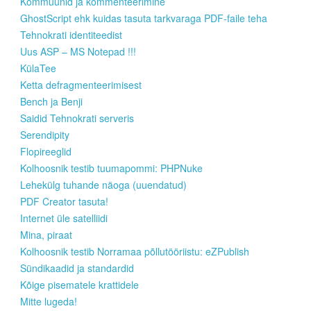
Kommuunid ja kommenteerimine
GhostScript ehk kuidas tasuta tarkvaraga PDF-faile teha
Tehnokrati identiteedist
Uus ASP – MS Notepad !!!
KülaTee
Ketta defragmenteerimisest
Bench ja Benji
Saidid Tehnokrati serveris
Serendipity
Flopireeglid
Kolhoosnik testib tuumapommi: PHPNuke
Lehekülg tuhande näoga (uuendatud)
PDF Creator tasuta!
Internet üle satelliidi
Mina, piraat
Kolhoosnik testib Norramaa põllutööriistu: eZPublish
Sündikaadid ja standardid
Kõige pisematele krattidele
Mitte lugeda!