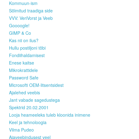
Kommuun-ism
Sõlmitud traadiga side
VVV: VeriVorst ja Veeb
Goooogle!
GIMP & Co
Kas nii on ilus?
Hullu postiljoni tõbi
Fondiihaldamisest
Enese kaitse
Mikrokrattidele
Password Safe
Microsofti OEM-litsentsidest
Ajalehed veebis
Jant vabade sagedustega
Spektrid 20.02.2001
Looja heameeleks tuleb kloonida inimene
Keel ja tehnoloogia
Vilma Pudeo
Ajaveebindusest veel