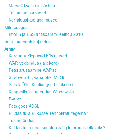
Marveti kvaliteedisüsteem
Toimunud kursused
Korralduslikud tingimused
Mitmesugust
InfoTS ja ESS antispämmi-eelnõu 2010
rahu, uuendab kujundust
Arhiiv
Korduma Kippuvad Küsimused
WAP, veebindus (jällekord)
Petsi arusaamine WAPist
Suvi (eTartu, vaba õhk, MPS)
Sarvik Öös: Kooliaegsed ulakused
Kaugvalimise uuendus Windowsile
E-arve
Pets goes ADSL
Kuidas tulla Kukusse Tehnokratti tegema?
Tulemüüridest
Kuidas teha oma kodulehekülg internetis leitavaks?