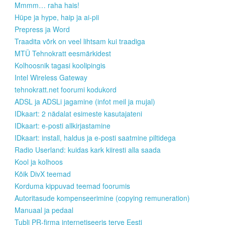
Mmmm… raha hais!
Hüpe ja hype, haip ja ai-pii
Prepress ja Word
Traadita võrk on veel lihtsam kui traadiga
MTÜ Tehnokratt eesmärkidest
Kolhoosnik tagasi koolipingis
Intel Wireless Gateway
tehnokratt.net foorumi kodukord
ADSL ja ADSLi jagamine (infot meil ja mujal)
IDkaart: 2 nädalat esimeste kasutajateni
IDkaart: e-posti allkirjastamine
IDkaart: install, haldus ja e-posti saatmine piltidega
Radio Userland: kuidas kark kiiresti alla saada
Kool ja kolhoos
Kõik DivX teemad
Korduma kippuvad teemad foorumis
Autoritasude kompenseerimine (copying remuneration)
Manuaal ja pedaal
Tubli PR-firma internetiseeris terve Eesti