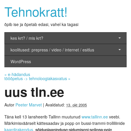
Tehnokratt!
õpib ise ja õpetab edasi, vahel ka tagasi
kes krt? / mis krt?
koolitused: prepress / video / internet / esitlus
WordPress
«
e-hädandus
tööõpetus -> tehnoloogiakasvatus
»
uus tln.ee
Autor
Peeter Marvet
|
Avaldatud:
13. okt 2005
Täna kell 13 lansheerib Tallinn muutunud
www.tallinn.ee
veebi.
Märkimisväärselt kättesaadav ja popp on bussi-trammi-trolliliinide
kaardirakendus
,
sõiduplaaninduse sidumiseni sellega pole