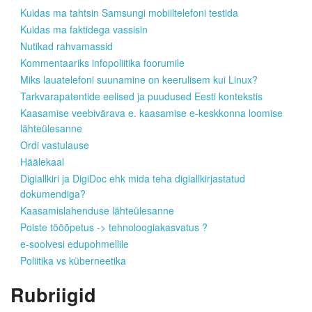
Kuidas ma tahtsin Samsungi mobiiltelefoni testida
Kuidas ma faktidega vassisin
Nutikad rahvamassid
Kommentaariks infopoliitika foorumile
Miks lauatelefoni suunamine on keerulisem kui Linux?
Tarkvarapatentide eelised ja puudused Eesti kontekstis
Kaasamise veebivärava e. kaasamise e-keskkonna loomise
lähteülesanne
Ordi vastulause
Häälekaal
Digiallkiri ja DigiDoc ehk mida teha digiallkirjastatud
dokumendiga?
Kaasamislahenduse lähteülesanne
Poiste tööõpetus -> tehnoloogiakasvatus ?
e-soolvesi edupohmellile
Poliitika vs küberneetika
Rubriigid