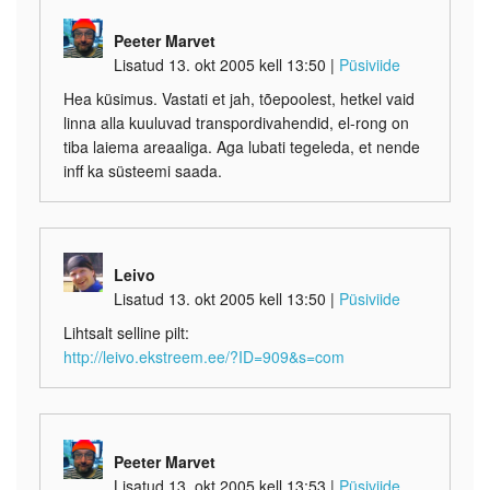
Peeter Marvet
Lisatud 13. okt 2005 kell 13:50
|
Püsiviide
Hea küsimus. Vastati et jah, tõepoolest, hetkel vaid
linna alla kuuluvad transpordivahendid, el-rong on
tiba laiema areaaliga. Aga lubati tegeleda, et nende
inff ka süsteemi saada.
Leivo
Lisatud 13. okt 2005 kell 13:50
|
Püsiviide
Lihtsalt selline pilt:
http://leivo.ekstreem.ee/?ID=909&s=com
Peeter Marvet
Lisatud 13. okt 2005 kell 13:53
|
Püsiviide