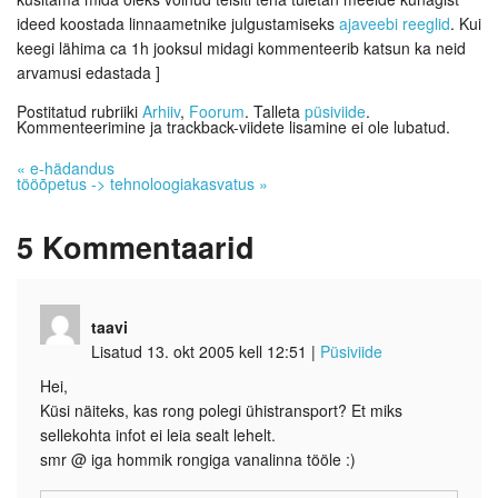
ideed koostada linnaametnike julgustamiseks
ajaveebi reeglid
. Kui
keegi lähima ca 1h jooksul midagi kommenteerib katsun ka neid
arvamusi edastada ]
Postitatud rubriiki
Arhiiv
,
Foorum
. Talleta
püsiviide
.
Kommenteerimine ja trackback-viidete lisamine ei ole lubatud.
«
e-hädandus
tööõpetus -> tehnoloogiakasvatus
»
5
Kommentaarid
taavi
Lisatud 13. okt 2005 kell 12:51
|
Püsiviide
Hei,
Küsi näiteks, kas rong polegi ühistransport? Et miks
sellekohta infot ei leia sealt lehelt.
smr @ iga hommik rongiga vanalinna tööle :)