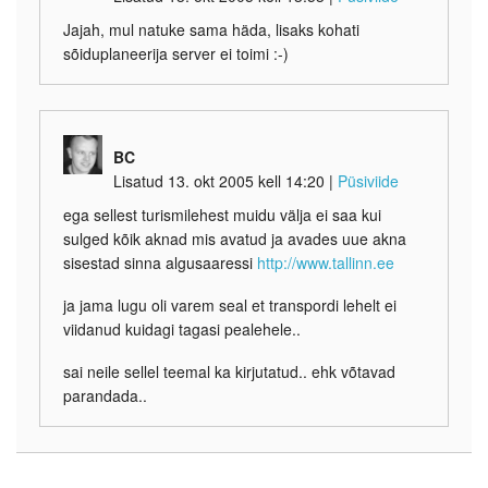
Jajah, mul natuke sama häda, lisaks kohati
sõiduplaneerija server ei toimi :-)
BC
Lisatud 13. okt 2005 kell 14:20
|
Püsiviide
ega sellest turismilehest muidu välja ei saa kui
sulged kõik aknad mis avatud ja avades uue akna
sisestad sinna algusaaressi
http://www.tallinn.ee
ja jama lugu oli varem seal et transpordi lehelt ei
viidanud kuidagi tagasi pealehele..
sai neile sellel teemal ka kirjutatud.. ehk võtavad
parandada..