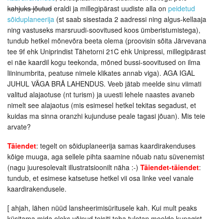
kahjuks jõutud
eraldi ja millegipärast uudiste alla on
peidetud
sõiduplaneerija
(st saab sisestada 2 aadressi ning algus-kellaaja
ning vastuseks marsruudi-soovitused koos ümberistumistega),
tundub hetkel mõnevõra beeta olema (proovisin sõita Järvevana
tee 9f ehk Uniprindist Tähetorni 21C ehk Unipressi, millegipärast
ei näe kaardil kogu teekonda, mõned bussi-soovitused on ilma
liininumbrita, peatuse nimele klikates annab viga). AGA IGAL
JUHUL VÄGA BRÅ LAHENDUS. Veeb jätab meelde sinu viimati
valitud alajaotuse (nt turism) ja uuesti lehele naastes avaneb
nimelt see alajaotus (mis esimesel hetkel tekitas segadust, et
kuidas ma sinna oranzhi kujunduse peale tagasi jõuan). Mis teie
arvate?
Täiendet
: tegelt on sõiduplaneerija samas kaardirakenduses
kõige muuga, aga sellele pihta saamine nõuab natu süvenemist
(nagu juuresolevalt illustratsioonilt näha :-)
Täiendet-täiendet
:
tundub, et esimese katsetuse hetkel vii osa linke veel vanale
kaardirakendusele.
[ ahjah, lähen nüüd lansheerimisüritusele kah. Kui mult peaks
küsitama mida oleks võinud teisiti teha tuletan meelde kunagist