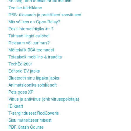
So long, and thanks for all the fish
Tee ise taldriklane
RSS: ülevaade ja praktilised soovitused
Mis või kes on Open Relay?
Eesti internetiriigiks # 1?
Tähtsad lingid esilehel
Reklaam või uurimus?
Mõttekäik BSA teemadel
Totaalselt mobiilne & traadita
TechEd 2001
Editorid DV jaoks
Bluetooth sinu läpaka jaoks
Animatsiooniks sobilik soft
Pets goes XP
Viirus ja antiviirus (ehk viirusepeletaja)
ID kaart
T-särgindusest RodCoveris
Sisu mänedzeerimisest
PDF Crash Course