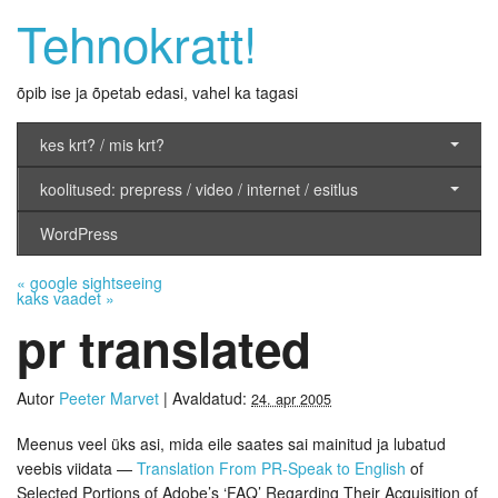
Tehnokratt!
õpib ise ja õpetab edasi, vahel ka tagasi
kes krt? / mis krt?
koolitused: prepress / video / internet / esitlus
WordPress
«
google sightseeing
kaks vaadet
»
pr translated
Autor
Peeter Marvet
|
Avaldatud:
24. apr 2005
Meenus veel üks asi, mida eile saates sai mainitud ja lubatud
veebis viidata —
Translation From PR-Speak to English
of
Selected Portions of Adobe’s ‘FAQ’ Regarding Their Acquisition of