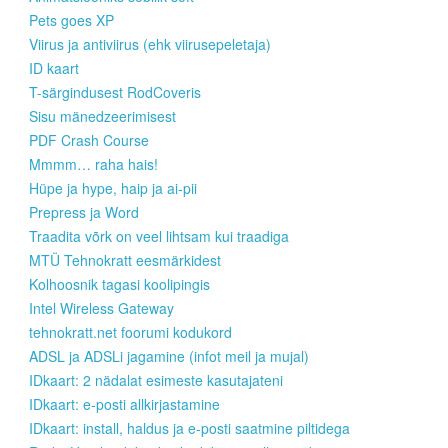
Pets goes XP
Viirus ja antiviirus (ehk viirusepeletaja)
ID kaart
T-särgindusest RodCoveris
Sisu mänedzeerimisest
PDF Crash Course
Mmmm… raha hais!
Hüpe ja hype, haip ja ai-pii
Prepress ja Word
Traadita võrk on veel lihtsam kui traadiga
MTÜ Tehnokratt eesmärkidest
Kolhoosnik tagasi koolipingis
Intel Wireless Gateway
tehnokratt.net foorumi kodukord
ADSL ja ADSLi jagamine (infot meil ja mujal)
IDkaart: 2 nädalat esimeste kasutajateni
IDkaart: e-posti allkirjastamine
IDkaart: install, haldus ja e-posti saatmine piltidega