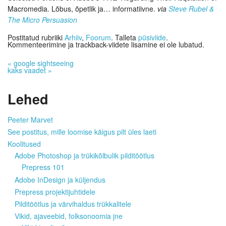
Macromedia. Lõbus, õpetlik ja… informatiivne.
via
Steve Rubel &
The Micro Persuasion
Postitatud rubriiki
Arhiiv
,
Foorum
. Talleta
püsiviide
.
Kommenteerimine ja trackback-viidete lisamine ei ole lubatud.
«
google sightseeing
kaks vaadet
»
Lehed
Peeter Marvet
See postitus, mille loomise käigus pilt üles laeti
Koolitused
Adobe Photoshop ja trükikõlbulik pilditöötlus
Prepress 101
Adobe InDesign ja küljendus
Prepress projektijuhtidele
Pilditöötlus ja värvihaldus trükkalitele
Vikid, ajaveebid, folksonoomia jne