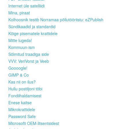
Internet üle satelliidi
Mina, piraat
Kolhoosnik testib Norramaa põllutööriistu: eZPublish
Sündikaadid ja standardid
Kõige pisematele krattidele
Mitte lugeda!
Kommuun-ism
Sõlmitud traadiga side
VVV: VeriVorst ja Veeb
Goooogle!
GIMP & Co
Kas nii on ilus?
Hullu postiljoni tõbi
Fondiihaldamisest
Enese kaitse
Mikrokrattidele
Password Safe
Microsofti OEM-litsentsidest