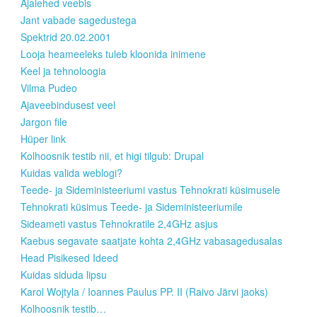
Ajalehed veebis
Jant vabade sagedustega
Spektrid 20.02.2001
Looja heameeleks tuleb kloonida inimene
Keel ja tehnoloogia
Vilma Pudeo
Ajaveebindusest veel
Jargon file
Hüper link
Kolhoosnik testib nii, et higi tilgub: Drupal
Kuidas valida weblogi?
Teede- ja Sideministeeriumi vastus Tehnokrati küsimusele
Tehnokrati küsimus Teede- ja Sideministeeriumile
Sideameti vastus Tehnokratile 2,4GHz asjus
Kaebus segavate saatjate kohta 2,4GHz vabasagedusalas
Head Pisikesed Ideed
Kuidas siduda lipsu
Karol Wojtyla / Ioannes Paulus PP. II (Raivo Järvi jaoks)
Kolhoosnik testib…