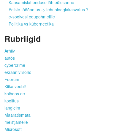
Kaasamislahenduse lähteülesanne
Poiste tööõpetus -> tehnoloogiakasvatus ?
e-soolvesi edupohmellile
Poliitika vs küberneetika
Rubriigid
Arhiiv
autõs
cybercrime
ekraaniviisorid
Foorum
Kiika veebi!
kolhoos.ee
koolitus
langleim
Määratlemata
meistjameile
Microsoft