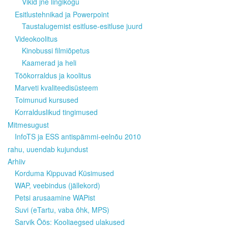
Vikid jne lingikogu
Esitlustehnikad ja Powerpoint
Taustalugemist esitluse-esitluse juurd
Videokoolitus
Kinobussi filmiõpetus
Kaamerad ja heli
Töökorraldus ja koolitus
Marveti kvaliteedisüsteem
Toimunud kursused
Korralduslikud tingimused
Mitmesugust
InfoTS ja ESS antispämmi-eelnõu 2010
rahu, uuendab kujundust
Arhiiv
Korduma Kippuvad Küsimused
WAP, veebindus (jällekord)
Petsi arusaamine WAPist
Suvi (eTartu, vaba õhk, MPS)
Sarvik Öös: Kooliaegsed ulakused