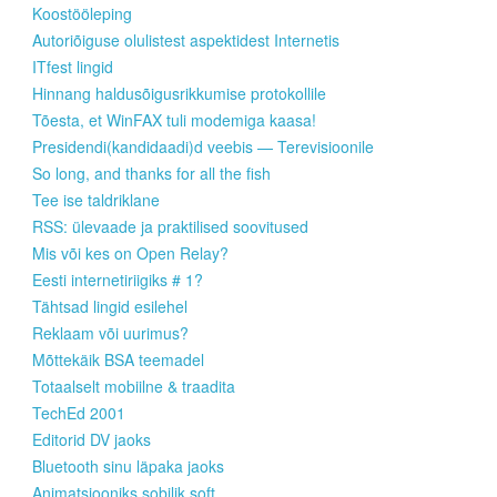
Koostööleping
Autoriõiguse olulistest aspektidest Internetis
ITfest lingid
Hinnang haldusõigusrikkumise protokollile
Tõesta, et WinFAX tuli modemiga kaasa!
Presidendi(kandidaadi)d veebis — Terevisioonile
So long, and thanks for all the fish
Tee ise taldriklane
RSS: ülevaade ja praktilised soovitused
Mis või kes on Open Relay?
Eesti internetiriigiks # 1?
Tähtsad lingid esilehel
Reklaam või uurimus?
Mõttekäik BSA teemadel
Totaalselt mobiilne & traadita
TechEd 2001
Editorid DV jaoks
Bluetooth sinu läpaka jaoks
Animatsiooniks sobilik soft