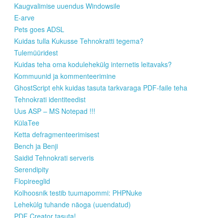
Kaugvalimise uuendus Windowsile
E-arve
Pets goes ADSL
Kuidas tulla Kukusse Tehnokratti tegema?
Tulemüüridest
Kuidas teha oma kodulehekülg internetis leitavaks?
Kommuunid ja kommenteerimine
GhostScript ehk kuidas tasuta tarkvaraga PDF-faile teha
Tehnokrati identiteedist
Uus ASP – MS Notepad !!!
KülaTee
Ketta defragmenteerimisest
Bench ja Benji
Saidid Tehnokrati serveris
Serendipity
Flopireeglid
Kolhoosnik testib tuumapommi: PHPNuke
Lehekülg tuhande näoga (uuendatud)
PDF Creator tasuta!