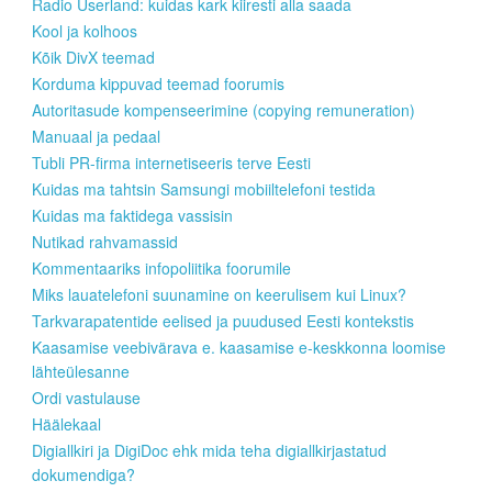
Radio Userland: kuidas kark kiiresti alla saada
Kool ja kolhoos
Kõik DivX teemad
Korduma kippuvad teemad foorumis
Autoritasude kompenseerimine (copying remuneration)
Manuaal ja pedaal
Tubli PR-firma internetiseeris terve Eesti
Kuidas ma tahtsin Samsungi mobiiltelefoni testida
Kuidas ma faktidega vassisin
Nutikad rahvamassid
Kommentaariks infopoliitika foorumile
Miks lauatelefoni suunamine on keerulisem kui Linux?
Tarkvarapatentide eelised ja puudused Eesti kontekstis
Kaasamise veebivärava e. kaasamise e-keskkonna loomise
lähteülesanne
Ordi vastulause
Häälekaal
Digiallkiri ja DigiDoc ehk mida teha digiallkirjastatud
dokumendiga?