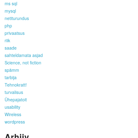
ms sql
mysql
netiturundus
php
privaatsus
riik
saade
sahteldamata asjad
Science, not fiction
spämm
tarbija
Tehnokratt!
turvalisus
Ühepajatoit
usability
Wireless
wordpress
Arhiiv