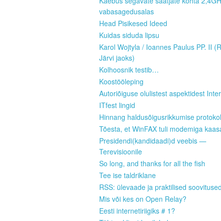
Kaebus segavate saatjate kohta 2,4G
vabasagedusalas
Head Pisikesed Ideed
Kuidas siduda lipsu
Karol Wojtyla / Ioannes Paulus PP. II (
Järvi jaoks)
Kolhoosnik testib…
Koostööleping
Autoriõiguse olulistest aspektidest Inter
ITfest lingid
Hinnang haldusõigusrikkumise protokoll
Tõesta, et WinFAX tuli modemiga kaas
Presidendi(kandidaadi)d veebis —
Terevisioonile
So long, and thanks for all the fish
Tee ise taldriklane
RSS: ülevaade ja praktilised soovituse
Mis või kes on Open Relay?
Eesti internetiriigiks # 1?