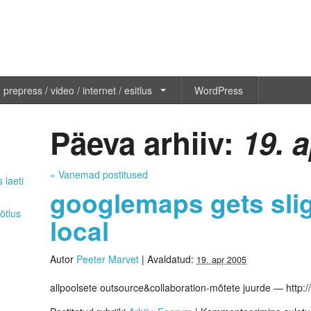
 prepress / video / internet / esitlus
WordPress
Päeva arhiiv:
19. 
«
Vanemad postitused
 laeti
googlemaps gets sli
ötlus
local
Autor
Peeter Marvet
|
Avaldatud:
19. apr 2005
allpoolsete outsource&collaboration-mõtete juurde — http: