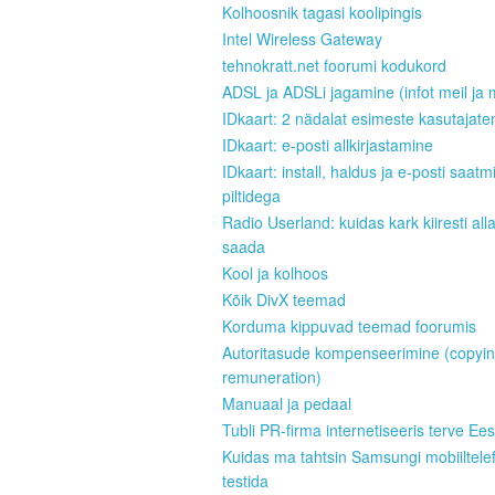
Kolhoosnik tagasi koolipingis
Intel Wireless Gateway
tehnokratt.net foorumi kodukord
ADSL ja ADSLi jagamine (infot meil ja 
IDkaart: 2 nädalat esimeste kasutajate
IDkaart: e-posti allkirjastamine
IDkaart: install, haldus ja e-posti saatm
piltidega
Radio Userland: kuidas kark kiiresti all
saada
Kool ja kolhoos
Kõik DivX teemad
Korduma kippuvad teemad foorumis
Autoritasude kompenseerimine (copyi
remuneration)
Manuaal ja pedaal
Tubli PR-firma internetiseeris terve Ees
Kuidas ma tahtsin Samsungi mobiiltele
testida