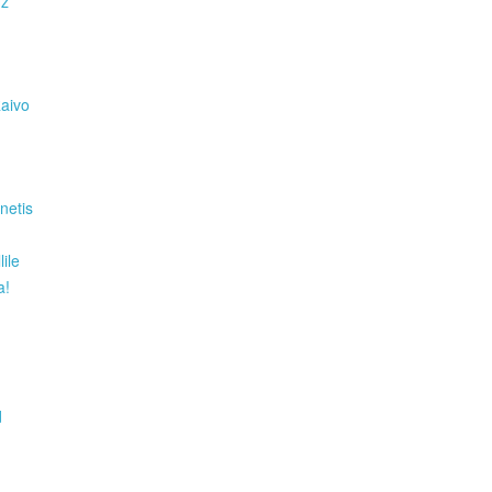
Hz
Raivo
netis
ile
a!
d