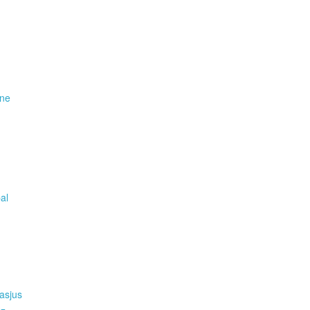
ene
pal
asjus