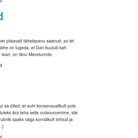
ud
d
er piisavalt tähelepanu saanud, so let
lahe on lugeda, et Dan kuulub kah
 tean, on tänu Meretunnile.
ud
ui sa ütled, et suht konsensuslikult pole
tuleks ära teha selle outsourcemine, siis
briik saaks väga korralikult tehtud ja
…]
ud