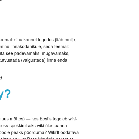
teemal: sinu kannet lugedes jääb mulje,
umine linnakodanikule, seda teemal:
, muuta see pädevamaks, mugavamaks,
 tutvustada (valgustada) linna enda
ud
y?
muus mõttes) — kes Eestis tegeleb wiki-
iseks-spekkimiseks wiki üles panna
lle poole peaks pöörduma? Wiki’lt oodatava
tehtagu nii, et Ross Mayfield pärast ei