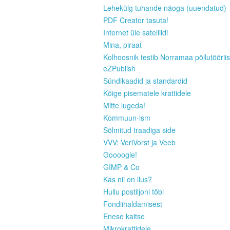
Lehekülg tuhande näoga (uuendatud)
PDF Creator tasuta!
Internet üle satelliidi
Mina, piraat
Kolhoosnik testib Norramaa põllutööriis
eZPublish
Sündikaadid ja standardid
Kõige pisematele krattidele
Mitte lugeda!
Kommuun-ism
Sõlmitud traadiga side
VVV: VeriVorst ja Veeb
Goooogle!
GIMP & Co
Kas nii on ilus?
Hullu postiljoni tõbi
Fondiihaldamisest
Enese kaitse
Mikrokrattidele