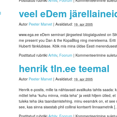
Postitatud rubriiki
Arhiiv
,
Foorum
|
Kommenteerimine sulet
veel eDem järellainei
d
Autor
Peeter Marvet
|
Avaldatud:
19. apr 2005
www.ega.ee eDem seminari järgsetest blogialgustest on Silv
me present you Dan & the KopaBlog ning mereteema. Eriti 
Huberti fänklubisse. Kõik mis mina üldse Eesti merendusest
Postitatud rubriiki
Arhiiv
,
Foorum
|
Kommenteerimine sulet
henrik tln.ee teemal
0
Autor
Peeter Marvet
|
Avaldatud:
19. apr 2005
Henrik e-postis, mille ta nähtavasti avalikuks tahtis saada: k
mõtet teha “kuhu minna, mida teha” ja veidi hiljem ütled, et 
tuleks teha üks taandamistehing. minu eesmärk on, et see ru
see, kas sinna sisestab phil collinsi kontserti linnaametnik [
Postitatud rubriiki
Arhiiv
,
Foorum
|
Kommenteerimine sulet