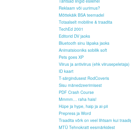
Tähtsad lingid esilehel
Reklaam või uurimus?
Mõttekäik BSA teemadel
Totaalselt mobiilne & traadita
TechEd 2001
Editorid DV jaoks
Bluetooth sinu läpaka jaoks
Animatsiooniks sobilik soft
Pets goes XP
Viirus ja antiviirus (ehk viirusepeletaja)
ID kaart
T-särgindusest RodCoveris
Sisu mänedzeerimisest
PDF Crash Course
Mmmm… raha hais!
Hüpe ja hype, haip ja ai-pii
Prepress ja Word
Traadita võrk on veel lihtsam kui traad
MTÜ Tehnokratt eesmärkidest