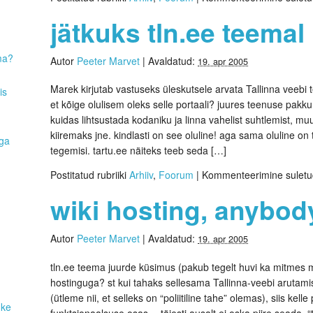
jätkuks tln.ee teemal
ma?
Autor
Peeter Marvet
|
Avaldatud:
19. apr 2005
Marek kirjutab vastuseks üleskutsele arvata Tallinna veebi 
is
et kõige olulisem oleks selle portaali? juures teenuse pakk
kuidas lihtsustada kodaniku ja linna vahelist suhtlemist
kiiremaks jne. kindlasti on see oluline! aga sama oluline on
aga
tegemisi. tartu.ee näiteks teeb seda […]
Postitatud rubriiki
Arhiiv
,
Foorum
|
Kommenteerimine sulet
wiki hosting, anybod
Autor
Peeter Marvet
|
Avaldatud:
19. apr 2005
tln.ee teema juurde küsimus (pakub tegelt huvi ka mitmes 
hostinguga? st kui tahaks sellesama Tallinna-veebi arutam
(ütleme nii, et selleks on “poliitiline tahe” olemas), siis ke
uke
funktsionaalsuse osas… täiesti ausalt ei oska piire seada. “