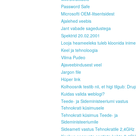
Password Safe
Microsofti OEM-litsentsidest
Ajalehed veebis
Jant vabade sagedustega
Spektrid 20.02.2001
Looja heameeleks tuleb kloonida inim
Keel ja tehnoloogia
Vilma Pudeo
Ajaveebindusest veel
Jargon file
Hüper link
Kolhoosnik testib nii, et higi tilgub: Dru
Kuidas valida weblogi?
Teede- ja Sideministeeriumi vastus
Tehnokrati küsimusele
Tehnokrati küsimus Teede- ja
Sideministeeriumile
Sideameti vastus Tehnokratile 2,4GHz 