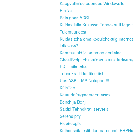
Kaugvalimise uuendus Windowsile
E-arve
Pets goes ADSL
Kuidas tulla Kukusse Tehnokratti tege
Tulemüüridest
Kuidas teha oma kodulehekülg internet
leitavaks?
Kommuunid ja kommenteerimine
GhostScript ehk kuidas tasuta tarkvar
PDF-faile teha
Tehnokrati identiteedist
Uus ASP – MS Notepad !!!
KülaTee
Ketta defragmenteerimisest
Bench ja Benji
Saidid Tehnokrati serveris
Serendipity
Flopireeglid
Kolhoosnik testib tuumapommi: PHPN