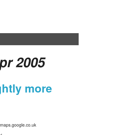
apr 2005
ghtly more
//maps.google.co.uk