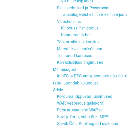
Vikid jne lingikogu
Esitlustehnikad ja Powerpoint
Taustalugemist esitluse-esitluse juur
Videokoolitus
Kinobussi filmiõpetus
Kaamerad ja heli
Töökorraldus ja koolitus
Marveti kvaliteedisüsteem
Toimunud kursused
Korralduslikud tingimused
Mitmesugust
InfoTS ja ESS antispämmi-eelnõu 201
rahu, uuendab kujundust
Arhiiv
Korduma Kippuvad Küsimused
WAP, veebindus (jällekord)
Petsi arusaamine WAPist
Suvi (eTartu, vaba õhk, MPS)
Sarvik Öös: Kooliaegsed ulakused