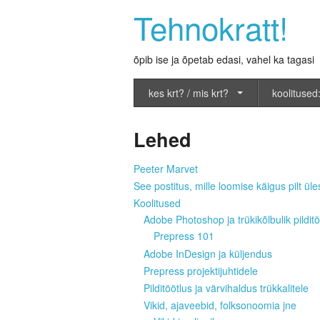
Tehnokratt!
õpib ise ja õpetab edasi, vahel ka tagasi
kes krt? / mis krt?
koolitused:
Lehed
Peeter Marvet
See postitus, mille loomise käigus pilt üles
Koolitused
Adobe Photoshop ja trükikõlbulik pilditö
Prepress 101
Adobe InDesign ja küljendus
Prepress projektijuhtidele
Pilditöötlus ja värvihaldus trükkalitele
Vikid, ajaveebid, folksonoomia jne