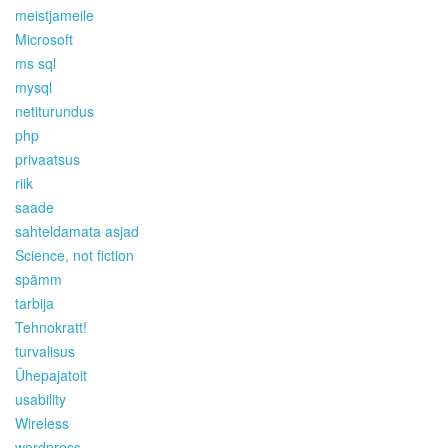
meistjameile
Microsoft
ms sql
mysql
netiturundus
php
privaatsus
riik
saade
sahteldamata asjad
Science, not fiction
spämm
tarbija
Tehnokratt!
turvalisus
Ühepajatoit
usability
Wireless
wordpress