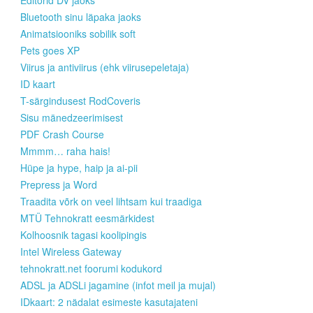
Editorid DV jaoks
Bluetooth sinu läpaka jaoks
Animatsiooniks sobilik soft
Pets goes XP
Viirus ja antiviirus (ehk viirusepeletaja)
ID kaart
T-särgindusest RodCoveris
Sisu mänedzeerimisest
PDF Crash Course
Mmmm… raha hais!
Hüpe ja hype, haip ja ai-pii
Prepress ja Word
Traadita võrk on veel lihtsam kui traadiga
MTÜ Tehnokratt eesmärkidest
Kolhoosnik tagasi koolipingis
Intel Wireless Gateway
tehnokratt.net foorumi kodukord
ADSL ja ADSLi jagamine (infot meil ja mujal)
IDkaart: 2 nädalat esimeste kasutajateni