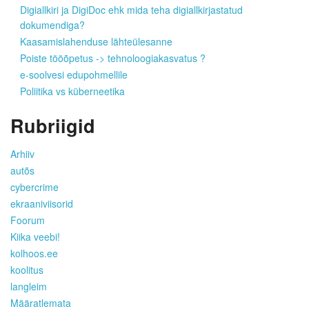
Digiallkiri ja DigiDoc ehk mida teha digiallkirjastatud
dokumendiga?
Kaasamislahenduse lähteülesanne
Poiste tööõpetus -> tehnoloogiakasvatus ?
e-soolvesi edupohmellile
Poliitika vs küberneetika
Rubriigid
Arhiiv
autõs
cybercrime
ekraaniviisorid
Foorum
Kiika veebi!
kolhoos.ee
koolitus
langleim
Määratlemata