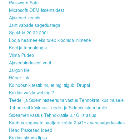
Password Safe
Microsofti OEM-litsentsidest
Ajalehed veebis
Jant vabade sagedustega
Spektrid 20.02.2001
Looja heameeleks tuleb kloonida inimene
Keel ja tehnoloogia
Vilma Pudeo
Ajaveebindusest veel
Jargon file
Hüper link
Kolhoosnik testib nii, et higi tilgub: Drupal
Kuidas valida weblogi?
Teede- ja Sideministeeriumi vastus Tehnokrati küsimusele
Tehnokrati küsimus Teede- ja Sideministeeriumile
Sideameti vastus Tehnokratile 2,4GHz asjus
Kaebus segavate saatjate kohta 2,4GHz vabasagedusalas
Head Pisikesed Ideed
Kuidas siduda lipsu