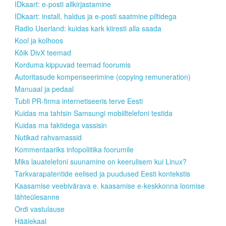
IDkaart: e-posti allkirjastamine
IDkaart: install, haldus ja e-posti saatmine piltidega
Radio Userland: kuidas kark kiiresti alla saada
Kool ja kolhoos
Kõik DivX teemad
Korduma kippuvad teemad foorumis
Autoritasude kompenseerimine (copying remuneration)
Manuaal ja pedaal
Tubli PR-firma internetiseeris terve Eesti
Kuidas ma tahtsin Samsungi mobiiltelefoni testida
Kuidas ma faktidega vassisin
Nutikad rahvamassid
Kommentaariks infopoliitika foorumile
Miks lauatelefoni suunamine on keerulisem kui Linux?
Tarkvarapatentide eelised ja puudused Eesti kontekstis
Kaasamise veebivärava e. kaasamise e-keskkonna loomise
lähteülesanne
Ordi vastulause
Häälekaal