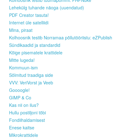
Kolhoosnik testib tuumapommi: PHPNuke
Lehekülg tuhande näoga (uuendatud)
PDF Creator tasuta!
Internet üle satelliidi
Mina, piraat
Kolhoosnik testib Norramaa põllutööriistu: eZPublish
Sündikaadid ja standardid
Kõige pisematele krattidele
Mitte lugeda!
Kommuun-ism
Sõlmitud traadiga side
VVV: VeriVorst ja Veeb
Goooogle!
GIMP & Co
Kas nii on ilus?
Hullu postiljoni tõbi
Fondiihaldamisest
Enese kaitse
Mikrokrattidele