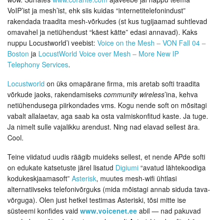
VoIP’ist ja mesh’ist, ehk siis kuidas “internetitelefonindust”
rakendada traadita mesh-võrkudes (st kus tugijaamad suhtlevad
omavahel ja netiühendust “käest kätte” edasi annavad). Kaks
nuppu Locustworld’i veebist:
Voice on the Mesh – VON Fall 04 –
Boston
ja
LocustWorld Voice over Mesh – More New IP
Telephony Services
.
Locustworld
on üks omapärane firma, mis aretab softi traadita
võrkude jaoks, rakendamiseks
community wireless
’ina, kehva
netiühendusega piirkondades vms. Kogu nende soft on mõsitagi
vabalt allalaetav, aga saab ka osta valmiskonfitud kaste. Ja tuge.
Ja nimelt sulle vajalikku arendust. Ning nad elavad sellest ära.
Cool.
Teine viidatud uudis räägib muideks sellest, et nende APde softi
on edukate katsetuste järel lisatud
Digiumi
“avatud lähtekoodiga
kodukeskjaamasoft”
Asterisk
, muutes mesh-wifi ühtlasi
alternatiivseks telefonivõrguks (mida mõistagi annab siduda tava-
võrguga). Olen just hetkel testimas Asteriski, tõsi mitte ise
süsteemi konfides vaid
www.voicenet.ee
abil — nad pakuvad