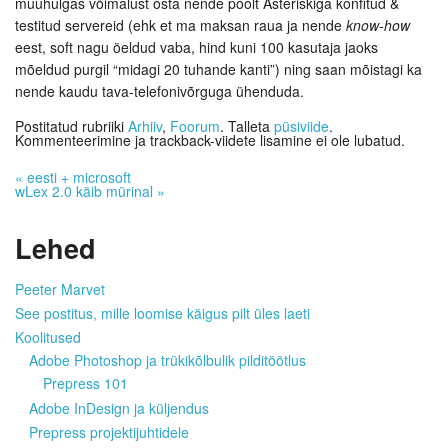
muuhulgas võimalust osta nende poolt Asteriskiga konfitud &
testitud servereid (ehk et ma maksan raua ja nende
know-how
eest, soft nagu öeldud vaba, hind kuni 100 kasutaja jaoks
mõeldud purgil “midagi 20 tuhande kanti”) ning saan mõistagi ka
nende kaudu tava-telefonivõrguga ühenduda.
Postitatud rubriiki
Arhiiv
,
Foorum
. Talleta
püsiviide
.
Kommenteerimine ja trackback-viidete lisamine ei ole lubatud.
«
eesti + microsoft
wLex 2.0 käib mürinal
»
Lehed
Peeter Marvet
See postitus, mille loomise käigus pilt üles laeti
Koolitused
Adobe Photoshop ja trükikõlbulik pilditöötlus
Prepress 101
Adobe InDesign ja küljendus
Prepress projektijuhtidele