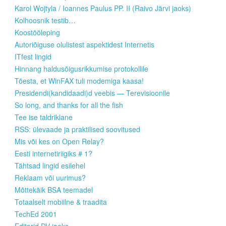
Karol Wojtyla / Ioannes Paulus PP. II (Raivo Järvi jaoks)
Kolhoosnik testib…
Koostööleping
Autoriõiguse olulistest aspektidest Internetis
ITfest lingid
Hinnang haldusõigusrikkumise protokollile
Tõesta, et WinFAX tuli modemiga kaasa!
Presidendi(kandidaadi)d veebis — Terevisioonile
So long, and thanks for all the fish
Tee ise taldriklane
RSS: ülevaade ja praktilised soovitused
Mis või kes on Open Relay?
Eesti internetiriigiks # 1?
Tähtsad lingid esilehel
Reklaam või uurimus?
Mõttekäik BSA teemadel
Totaalselt mobiilne & traadita
TechEd 2001