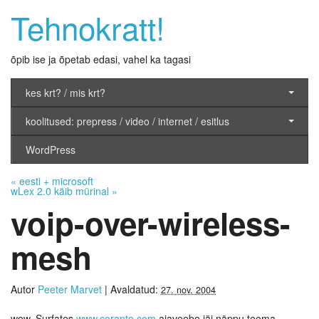
Tehnokratt!
õpib ise ja õpetab edasi, vahel ka tagasi
kes krt? / mis krt?
koolitused: prepress / video / internet / esitlus
WordPress
«
eesti + microsoft
wLex 2.0 käib mürinal
»
voip-over-wireless-
mesh
Autor
Peeter Marvet
|
Avaldatud:
27. nov. 2004
wow. Surfates
www.corante.com
ajaveebe jäi näppu teema