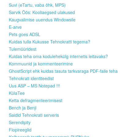
Suvi (eTartu, vaba õhk, MPS)
Sarvik Öös: Kooliaegsed ulakused
Kaugvalimise uuendus Windowsile
E-arve
Pets goes ADSL
Kuidas tulla Kukusse Tehnokratti tegema?
Tulemüüridest
Kuidas teha oma kodulehekülg internetis leitavaks?
Kommuunid ja kommenteerimine
GhostScript ehk kuidas tasuta tarkvaraga PDF-faile teha
Tehnokrati identiteedist
Uus ASP – MS Notepad !!!
KülaTee
Ketta defragmenteerimisest
Bench ja Benji
Saidid Tehnokrati serveris
Serendipity
Flopireeglid