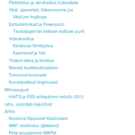
Pilditöötlus ja värvihaldus trükkalitele
Vikid, ajaveebid, folksonoomia jne
Vikid jne lingikogu
Esitlustehnikad ja Powerpoint
Taustalugemist esitluse-esitluse juurd
Videokoolitus
Kinobussi filmiõpetus
Kaamerad ja heli
Töökorraldus ja koolitus
Marveti kvaliteedisüsteem
Toimunud kursused
Korralduslikud tingimused
Mitmesugust
InfoTS ja ESS antispämmi-eelnõu 2010
rahu, uuendab kujundust
Arhiiv
Korduma Kippuvad Küsimused
WAP, veebindus (jällekord)
Petsi arusaamine WAPist