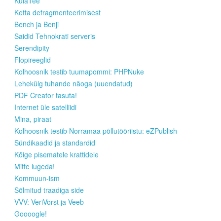
KülaTee
Ketta defragmenteerimisest
Bench ja Benji
Saidid Tehnokrati serveris
Serendipity
Flopireeglid
Kolhoosnik testib tuumapommi: PHPNuke
Lehekülg tuhande näoga (uuendatud)
PDF Creator tasuta!
Internet üle satelliidi
Mina, piraat
Kolhoosnik testib Norramaa põllutööriistu: eZPublish
Sündikaadid ja standardid
Kõige pisematele krattidele
Mitte lugeda!
Kommuun-ism
Sõlmitud traadiga side
VVV: VeriVorst ja Veeb
Goooogle!