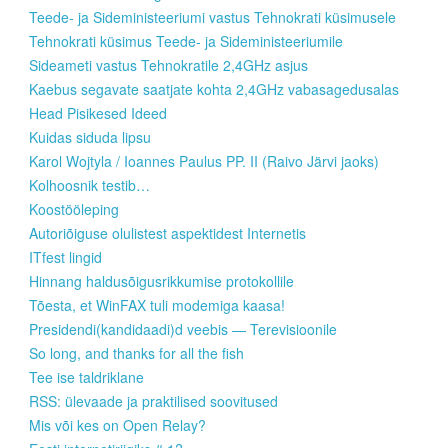
Teede- ja Sideministeeriumi vastus Tehnokrati küsimusele
Tehnokrati küsimus Teede- ja Sideministeeriumile
Sideameti vastus Tehnokratile 2,4GHz asjus
Kaebus segavate saatjate kohta 2,4GHz vabasagedusalas
Head Pisikesed Ideed
Kuidas siduda lipsu
Karol Wojtyla / Ioannes Paulus PP. II (Raivo Järvi jaoks)
Kolhoosnik testib…
Koostööleping
Autoriõiguse olulistest aspektidest Internetis
ITfest lingid
Hinnang haldusõigusrikkumise protokollile
Tõesta, et WinFAX tuli modemiga kaasa!
Presidendi(kandidaadi)d veebis — Terevisioonile
So long, and thanks for all the fish
Tee ise taldriklane
RSS: ülevaade ja praktilised soovitused
Mis või kes on Open Relay?