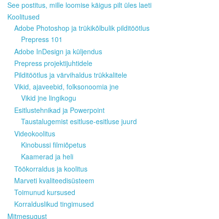
See postitus, mille loomise käigus pilt üles laeti
Koolitused
Adobe Photoshop ja trükikõlbulik pilditöötlus
Prepress 101
Adobe InDesign ja küljendus
Prepress projektijuhtidele
Pilditöötlus ja värvihaldus trükkalitele
Vikid, ajaveebid, folksonoomia jne
Vikid jne lingikogu
Esitlustehnikad ja Powerpoint
Taustalugemist esitluse-esitluse juurd
Videokoolitus
Kinobussi filmiõpetus
Kaamerad ja heli
Töökorraldus ja koolitus
Marveti kvaliteedisüsteem
Toimunud kursused
Korralduslikud tingimused
Mitmesugust