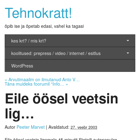
Tehnokratt!
õpib ise ja õpetab edasi, vahel ka tagasi
kes krt? / mis krt?
koolitused: prepress / video / internet / esitlus
WordPress
«
Arvutimaailm on ilmutanud Anto V…
Täna muideks foorumil “Info…
»
Eile öösel veetsin
lig…
Autor
Peeter Marvet
|
Avaldatud:
27. veebr 2003
Eile öösel veetsin ligemale 45 minutit Statoili autopesulas.