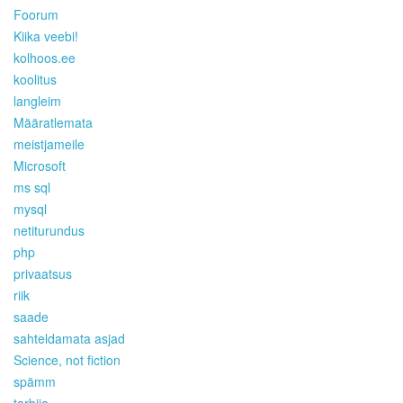
Foorum
Kiika veebi!
kolhoos.ee
koolitus
langleim
Määratlemata
meistjameile
Microsoft
ms sql
mysql
netiturundus
php
privaatsus
riik
saade
sahteldamata asjad
Science, not fiction
spämm