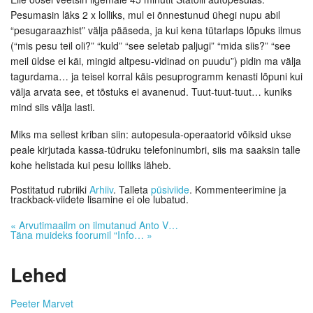
Pesumasin läks 2 x lolliks, mul ei õnnestunud ühegi nupu abil
“pesugaraazhist” välja pääseda, ja kui kena tütarlaps lõpuks ilmus
(“mis pesu teil oli?” “kuld” “see seletab paljugi” “mida siis?” “see
meil üldse ei käi, mingid altpesu-vidinad on puudu”) pidin ma välja
tagurdama… ja teisel korral käis pesuprogramm kenasti lõpuni kui
välja arvata see, et tõstuks ei avanenud. Tuut-tuut-tuut… kuniks
mind siis välja lasti.
Miks ma sellest kriban siin: autopesula-operaatorid võiksid ukse
peale kirjutada kassa-tüdruku telefoninumbri, siis ma saaksin talle
kohe helistada kui pesu lolliks läheb.
Postitatud rubriiki
Arhiiv
. Talleta
püsiviide
. Kommenteerimine ja
trackback-viidete lisamine ei ole lubatud.
«
Arvutimaailm on ilmutanud Anto V…
Täna muideks foorumil “Info…
»
Lehed
Peeter Marvet