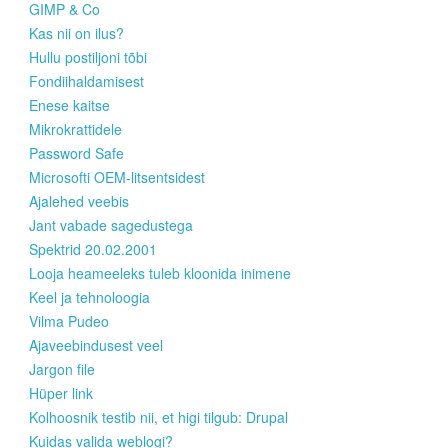
GIMP & Co
Kas nii on ilus?
Hullu postiljoni tõbi
Fondiihaldamisest
Enese kaitse
Mikrokrattidele
Password Safe
Microsofti OEM-litsentsidest
Ajalehed veebis
Jant vabade sagedustega
Spektrid 20.02.2001
Looja heameeleks tuleb kloonida inimene
Keel ja tehnoloogia
Vilma Pudeo
Ajaveebindusest veel
Jargon file
Hüper link
Kolhoosnik testib nii, et higi tilgub: Drupal
Kuidas valida weblogi?