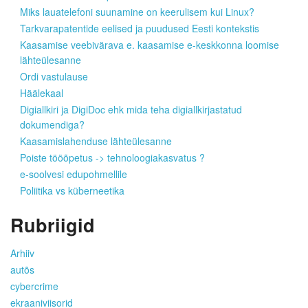
Miks lauatelefoni suunamine on keerulisem kui Linux?
Tarkvarapatentide eelised ja puudused Eesti kontekstis
Kaasamise veebivärava e. kaasamise e-keskkonna loomise
lähteülesanne
Ordi vastulause
Häälekaal
Digiallkiri ja DigiDoc ehk mida teha digiallkirjastatud
dokumendiga?
Kaasamislahenduse lähteülesanne
Poiste tööõpetus -> tehnoloogiakasvatus ?
e-soolvesi edupohmellile
Poliitika vs küberneetika
Rubriigid
Arhiiv
autõs
cybercrime
ekraaniviisorid