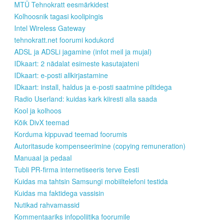
MTÜ Tehnokratt eesmärkidest
Kolhoosnik tagasi koolipingis
Intel Wireless Gateway
tehnokratt.net foorumi kodukord
ADSL ja ADSLi jagamine (infot meil ja mujal)
IDkaart: 2 nädalat esimeste kasutajateni
IDkaart: e-posti allkirjastamine
IDkaart: install, haldus ja e-posti saatmine piltidega
Radio Userland: kuidas kark kiiresti alla saada
Kool ja kolhoos
Kõik DivX teemad
Korduma kippuvad teemad foorumis
Autoritasude kompenseerimine (copying remuneration)
Manuaal ja pedaal
Tubli PR-firma internetiseeris terve Eesti
Kuidas ma tahtsin Samsungi mobiiltelefoni testida
Kuidas ma faktidega vassisin
Nutikad rahvamassid
Kommentaariks infopoliitika foorumile