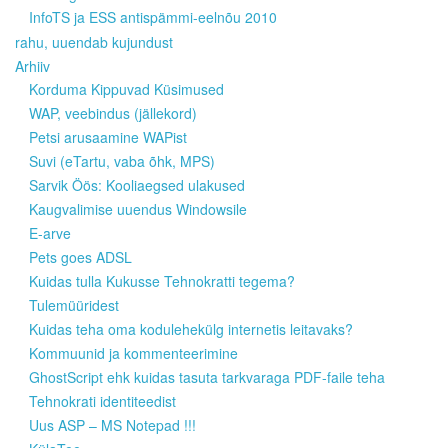
InfoTS ja ESS antispämmi-eelnõu 2010
rahu, uuendab kujundust
Arhiiv
Korduma Kippuvad Küsimused
WAP, veebindus (jällekord)
Petsi arusaamine WAPist
Suvi (eTartu, vaba õhk, MPS)
Sarvik Öös: Kooliaegsed ulakused
Kaugvalimise uuendus Windowsile
E-arve
Pets goes ADSL
Kuidas tulla Kukusse Tehnokratti tegema?
Tulemüüridest
Kuidas teha oma kodulehekülg internetis leitavaks?
Kommuunid ja kommenteerimine
GhostScript ehk kuidas tasuta tarkvaraga PDF-faile teha
Tehnokrati identiteedist
Uus ASP – MS Notepad !!!