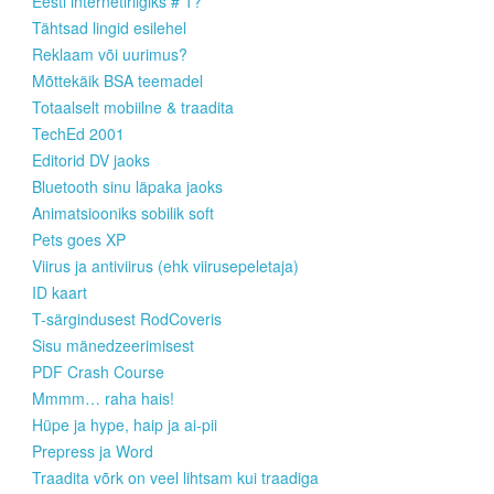
Eesti internetiriigiks # 1?
Tähtsad lingid esilehel
Reklaam või uurimus?
Mõttekäik BSA teemadel
Totaalselt mobiilne & traadita
TechEd 2001
Editorid DV jaoks
Bluetooth sinu läpaka jaoks
Animatsiooniks sobilik soft
Pets goes XP
Viirus ja antiviirus (ehk viirusepeletaja)
ID kaart
T-särgindusest RodCoveris
Sisu mänedzeerimisest
PDF Crash Course
Mmmm… raha hais!
Hüpe ja hype, haip ja ai-pii
Prepress ja Word
Traadita võrk on veel lihtsam kui traadiga