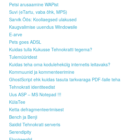
Petsi arusaamine WAPist
Suvi (eTartu, vaba õhk, MPS)
Sarvik Öös: Kooliaegsed ulakused
Kaugvalimise uuendus Windowsile
E-arve
Pets goes ADSL
Kuidas tulla Kukusse Tehnokratti tegema?
Tulemüüridest
Kuidas teha oma kodulehekülg internetis leitavaks?
Kommuunid ja kommenteerimine
GhostScript ehk kuidas tasuta tarkvaraga PDF-faile teha
Tehnokrati identiteedist
Uus ASP – MS Notepad !!!
KülaTee
Ketta defragmenteerimisest
Bench ja Benji
Saidid Tehnokrati serveris
Serendipity
Flopireeglid