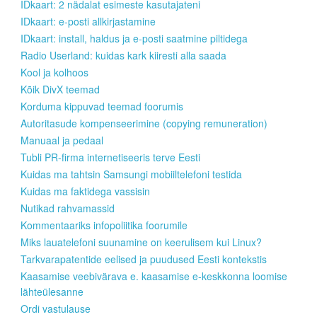
IDkaart: 2 nädalat esimeste kasutajateni
IDkaart: e-posti allkirjastamine
IDkaart: install, haldus ja e-posti saatmine piltidega
Radio Userland: kuidas kark kiiresti alla saada
Kool ja kolhoos
Kõik DivX teemad
Korduma kippuvad teemad foorumis
Autoritasude kompenseerimine (copying remuneration)
Manuaal ja pedaal
Tubli PR-firma internetiseeris terve Eesti
Kuidas ma tahtsin Samsungi mobiiltelefoni testida
Kuidas ma faktidega vassisin
Nutikad rahvamassid
Kommentaariks infopoliitika foorumile
Miks lauatelefoni suunamine on keerulisem kui Linux?
Tarkvarapatentide eelised ja puudused Eesti kontekstis
Kaasamise veebivärava e. kaasamise e-keskkonna loomise
lähteülesanne
Ordi vastulause