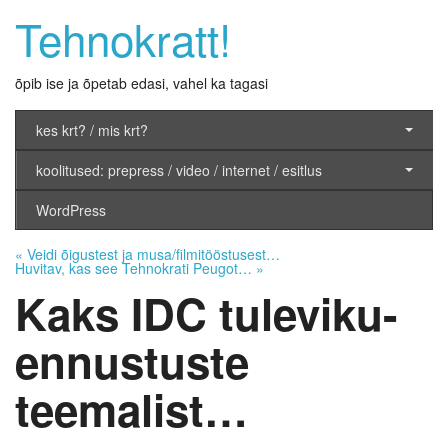
Tehnokratt!
õpib ise ja õpetab edasi, vahel ka tagasi
kes krt? / mis krt?
koolitused: prepress / video / internet / esitlus
WordPress
«
Veidi õigustest ja musa/filmitööstusest…
Huvitav, kas see Tehnokrati Peugot…
»
Kaks IDC tuleviku-
ennustuste
teemalist…