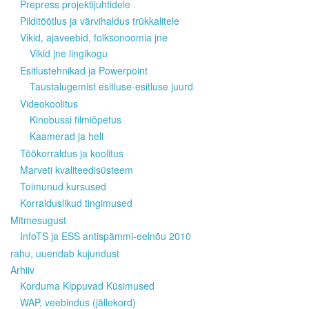
Prepress projektijuhtidele
Pilditöötlus ja värvihaldus trükkalitele
Vikid, ajaveebid, folksonoomia jne
Vikid jne lingikogu
Esitlustehnikad ja Powerpoint
Taustalugemist esitluse-esitluse juurd
Videokoolitus
Kinobussi filmiõpetus
Kaamerad ja heli
Töökorraldus ja koolitus
Marveti kvaliteedisüsteem
Toimunud kursused
Korralduslikud tingimused
Mitmesugust
InfoTS ja ESS antispämmi-eelnõu 2010
rahu, uuendab kujundust
Arhiiv
Korduma Kippuvad Küsimused
WAP, veebindus (jällekord)