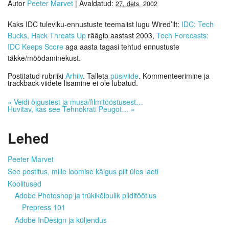
Autor
Peeter Marvet
|
Avaldatud:
27. dets. 2002
Kaks IDC tuleviku-ennustuste teemalist lugu Wired’ilt:
IDC: Tech
Bucks, Hack Threats Up
räägib aastast 2003,
Tech Forecasts:
IDC Keeps Score
aga aasta tagasi tehtud ennustuste
täkke/möödaminekust.
Postitatud rubriiki
Arhiiv
. Talleta
püsiviide
. Kommenteerimine ja
trackback-viidete lisamine ei ole lubatud.
«
Veidi õigustest ja musa/filmitööstusest…
Huvitav, kas see Tehnokrati Peugot…
»
Lehed
Peeter Marvet
See postitus, mille loomise käigus pilt üles laeti
Koolitused
Adobe Photoshop ja trükikõlbulik pilditöötlus
Prepress 101
Adobe InDesign ja küljendus