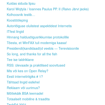
Kuidas siduda lipsu
Karol Wojtyla / Ioannes Paulus PP. II (Raivo Järvi jaoks)
Kolhoosnik testib…
Koostööleping
Autoriõiguse olulistest aspektidest Internetis
ITfest lingid
Hinnang haldusõigusrikkumise protokollile
Tõesta, et WinFAX tuli modemiga kaasa!
Presidendi(kandidaadi)d veebis — Terevisioonile
So long, and thanks for all the fish
Tee ise taldriklane
RSS: ülevaade ja praktilised soovitused
Mis või kes on Open Relay?
Eesti internetiriigiks # 1?
Tähtsad lingid esilehel
Reklaam või uurimus?
Mõttekäik BSA teemadel
Totaalselt mobiilne & traadita
TechEd 2001