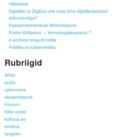
Häälekaal
Digiallkiri ja DigiDoc ehk mida teha digiallkirjastatud
dokumendiga?
Kaasamislahenduse lähteülesanne
Poiste tööõpetus -> tehnoloogiakasvatus ?
e-soolvesi edupohmellile
Poliitika vs küberneetika
Rubriigid
Arhiiv
autõs
cybercrime
ekraaniviisorid
Foorum
Kiika veebi!
kolhoos.ee
koolitus
langleim