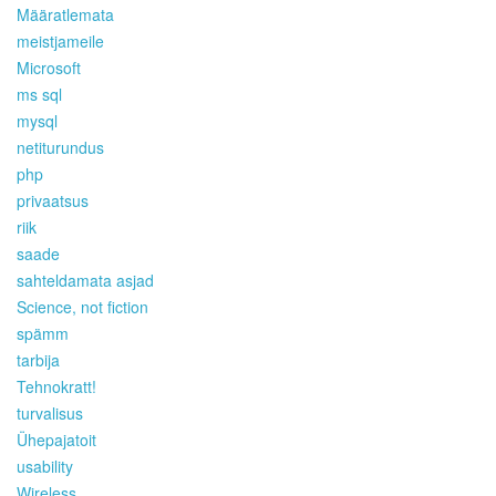
Määratlemata
meistjameile
Microsoft
ms sql
mysql
netiturundus
php
privaatsus
riik
saade
sahteldamata asjad
Science, not fiction
spämm
tarbija
Tehnokratt!
turvalisus
Ühepajatoit
usability
Wireless