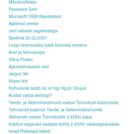
Mikrokrattidele
Password Safe
Microsofti OEM-litsentsidest
Ajalehed veebis
Jant vabade sagedustega
Spektrid 20.02.2001
Looja heameeleks tuleb kloonida inimene
Keel ja tehnoloogia
Vilma Pudeo
Ajaveebindusest veel
Jargon file
Hüper link
Kolhoosnik testib nii, et higi tilgub: Drupal
Kuidas valida weblogi?
Teede- ja Sideministeeriumi vastus Tehnokrati küsimusele
Tehnokrati küsimus Teede- ja Sideministeeriumile
Sideameti vastus Tehnokratile 2,4GHz asjus
Kaebus segavate saatjate kohta 2,4GHz vabasagedusalas
Head Pisikesed Ideed