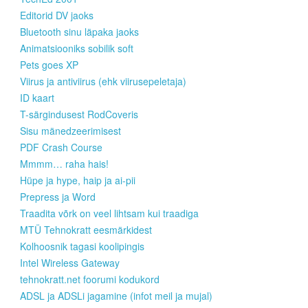
Editorid DV jaoks
Bluetooth sinu läpaka jaoks
Animatsiooniks sobilik soft
Pets goes XP
Viirus ja antiviirus (ehk viirusepeletaja)
ID kaart
T-särgindusest RodCoveris
Sisu mänedzeerimisest
PDF Crash Course
Mmmm… raha hais!
Hüpe ja hype, haip ja ai-pii
Prepress ja Word
Traadita võrk on veel lihtsam kui traadiga
MTÜ Tehnokratt eesmärkidest
Kolhoosnik tagasi koolipingis
Intel Wireless Gateway
tehnokratt.net foorumi kodukord
ADSL ja ADSLi jagamine (infot meil ja mujal)