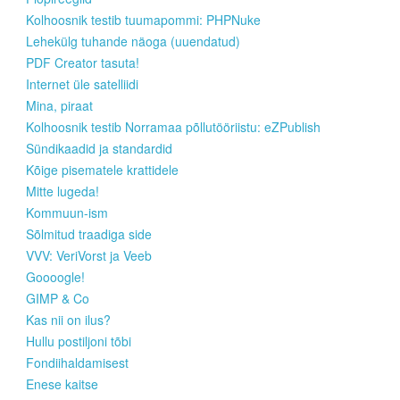
Kolhoosnik testib tuumapommi: PHPNuke
Lehekülg tuhande näoga (uuendatud)
PDF Creator tasuta!
Internet üle satelliidi
Mina, piraat
Kolhoosnik testib Norramaa põllutööriistu: eZPublish
Sündikaadid ja standardid
Kõige pisematele krattidele
Mitte lugeda!
Kommuun-ism
Sõlmitud traadiga side
VVV: VeriVorst ja Veeb
Goooogle!
GIMP & Co
Kas nii on ilus?
Hullu postiljoni tõbi
Fondiihaldamisest
Enese kaitse