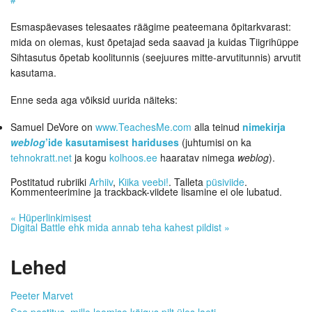
Esmaspäevases telesaates räägime peateemana õpitarkvarast:
mida on olemas, kust õpetajad seda saavad ja kuidas Tiigrihüppe
Sihtasutus õpetab koolitunnis (seejuures mitte-arvutitunnis) arvutit
kasutama.
Enne seda aga võiksid uurida näiteks:
Samuel DeVore on
www.TeachesMe.com
alla teinud
nimekirja
weblog
’ide kasutamisest hariduses
(juhtumisi on ka
tehnokratt.net
ja kogu
kolhoos.ee
haaratav nimega
weblog
).
Postitatud rubriiki
Arhiiv
,
Kiika veebi!
. Talleta
püsiviide
.
Kommenteerimine ja trackback-viidete lisamine ei ole lubatud.
«
Hüperlinkimisest
Digital Battle ehk mida annab teha kahest pildist
»
Lehed
Peeter Marvet