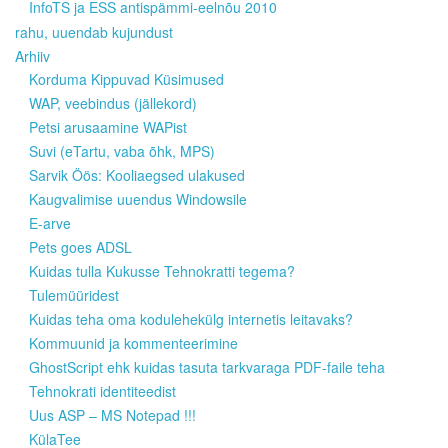
InfoTS ja ESS antispämmi-eelnõu 2010
rahu, uuendab kujundust
Arhiiv
Korduma Kippuvad Küsimused
WAP, veebindus (jällekord)
Petsi arusaamine WAPist
Suvi (eTartu, vaba õhk, MPS)
Sarvik Öös: Kooliaegsed ulakused
Kaugvalimise uuendus Windowsile
E-arve
Pets goes ADSL
Kuidas tulla Kukusse Tehnokratti tegema?
Tulemüüridest
Kuidas teha oma kodulehekülg internetis leitavaks?
Kommuunid ja kommenteerimine
GhostScript ehk kuidas tasuta tarkvaraga PDF-faile teha
Tehnokrati identiteedist
Uus ASP – MS Notepad !!!
KülaTee