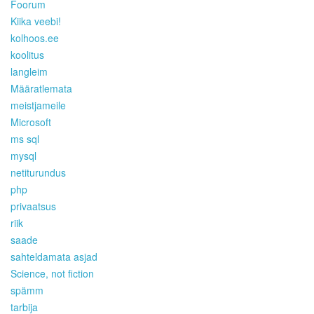
Foorum
Kiika veebi!
kolhoos.ee
koolitus
langleim
Määratlemata
meistjameile
Microsoft
ms sql
mysql
netiturundus
php
privaatsus
riik
saade
sahteldamata asjad
Science, not fiction
spämm
tarbija