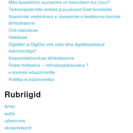
Miks lauatelefoni suunamine on keerulisem kui Linux?
Tarkvarapatentide eelised ja puudused Eesti kontekstis
Kaasamise veebivärava e. kaasamise e-keskkonna loomise
lähteülesanne
Ordi vastulause
Häälekaal
Digiallkiri ja DigiDoc ehk mida teha digiallkirjastatud
dokumendiga?
Kaasamislahenduse lähteülesanne
Poiste tööõpetus -> tehnoloogiakasvatus ?
e-soolvesi edupohmellile
Poliitika vs küberneetika
Rubriigid
Arhiiv
autõs
cybercrime
ekraaniviisorid