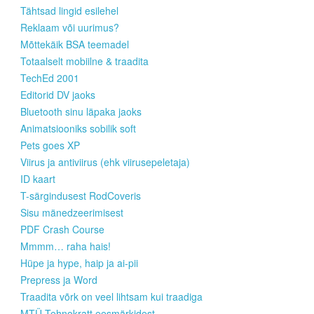
Tähtsad lingid esilehel
Reklaam või uurimus?
Mõttekäik BSA teemadel
Totaalselt mobiilne & traadita
TechEd 2001
Editorid DV jaoks
Bluetooth sinu läpaka jaoks
Animatsiooniks sobilik soft
Pets goes XP
Viirus ja antiviirus (ehk viirusepeletaja)
ID kaart
T-särgindusest RodCoveris
Sisu mänedzeerimisest
PDF Crash Course
Mmmm… raha hais!
Hüpe ja hype, haip ja ai-pii
Prepress ja Word
Traadita võrk on veel lihtsam kui traadiga
MTÜ Tehnokratt eesmärkidest