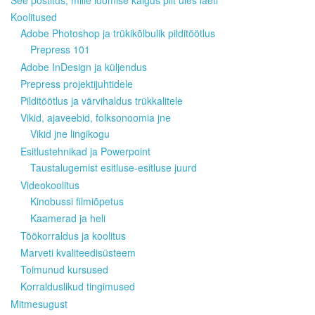
See postitus, mille loomise käigus pilt üles laeti
Koolitused
Adobe Photoshop ja trükikõlbulik pilditöötlus
Prepress 101
Adobe InDesign ja küljendus
Prepress projektijuhtidele
Pilditöötlus ja värvihaldus trükkalitele
Vikid, ajaveebid, folksonoomia jne
Vikid jne lingikogu
Esitlustehnikad ja Powerpoint
Taustalugemist esitluse-esitluse juurd
Videokoolitus
Kinobussi filmiõpetus
Kaamerad ja heli
Töökorraldus ja koolitus
Marveti kvaliteedisüsteem
Toimunud kursused
Korralduslikud tingimused
Mitmesugust