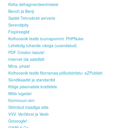
Ketta defragmenteerimisest
Bench ja Benji
Saidid Tehnokrati serveris
Serendipity
Flopireeglid
Kolhoosnik testib tuumapommi: PHPNuke
Lehekülg tuhande näoga (uuendatud)
PDF Creator tasuta!
Internet üle satelliidi
Mina, piraat
Kolhoosnik testib Norramaa põllutööriistu: eZPublish
Sündikaadid ja standardid
Kõige pisematele krattidele
Mitte lugeda!
Kommuun-ism
Sõlmitud traadiga side
VVV: VeriVorst ja Veeb
Goooogle!
GIMP & Co