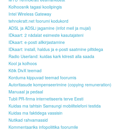
Kolhoosnik tagasi koolipingis
Intel Wireless Gateway
tehnokratt.net foorumi kodukord
ADSL ja ADSLi jagamine (infot meil ja mujal)
IDkaart: 2 nädalat esimeste kasutajateni
IDkaart: e-posti allkirjastamine
IDkaart: install, haldus ja e-posti saatmine piltidega
Radio Userland: kuidas kark kiiresti alla saada
Kool ja kolhoos
Kõik DivX teemad
Korduma kippuvad teemad foorumis
Autoritasude kompenseerimine (copying remuneration)
Manuaal ja pedaal
Tubli PR-firma internetiseeris terve Eesti
Kuidas ma tahtsin Samsungi mobiiltelefoni testida
Kuidas ma faktidega vassisin
Nutikad rahvamassid
Kommentaariks infopoliitika foorumile