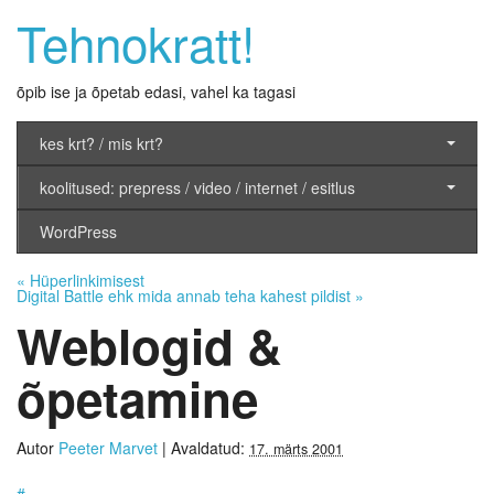
Tehnokratt!
õpib ise ja õpetab edasi, vahel ka tagasi
kes krt? / mis krt?
koolitused: prepress / video / internet / esitlus
WordPress
«
Hüperlinkimisest
Digital Battle ehk mida annab teha kahest pildist
»
Weblogid &
õpetamine
Autor
Peeter Marvet
|
Avaldatud:
17. märts 2001
#