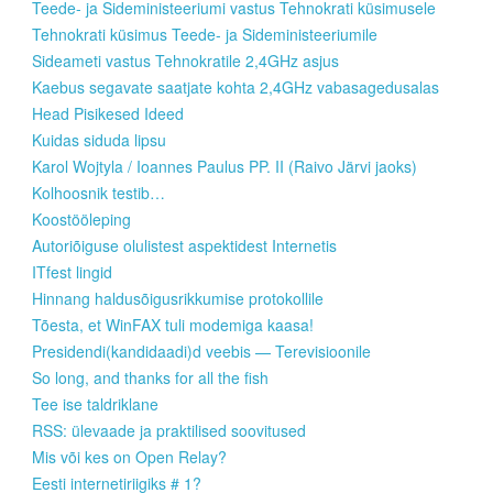
Teede- ja Sideministeeriumi vastus Tehnokrati küsimusele
Tehnokrati küsimus Teede- ja Sideministeeriumile
Sideameti vastus Tehnokratile 2,4GHz asjus
Kaebus segavate saatjate kohta 2,4GHz vabasagedusalas
Head Pisikesed Ideed
Kuidas siduda lipsu
Karol Wojtyla / Ioannes Paulus PP. II (Raivo Järvi jaoks)
Kolhoosnik testib…
Koostööleping
Autoriõiguse olulistest aspektidest Internetis
ITfest lingid
Hinnang haldusõigusrikkumise protokollile
Tõesta, et WinFAX tuli modemiga kaasa!
Presidendi(kandidaadi)d veebis — Terevisioonile
So long, and thanks for all the fish
Tee ise taldriklane
RSS: ülevaade ja praktilised soovitused
Mis või kes on Open Relay?
Eesti internetiriigiks # 1?