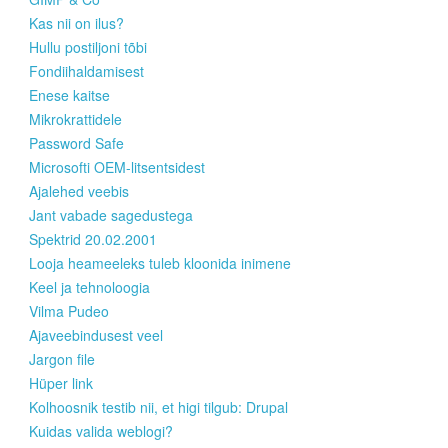
Kas nii on ilus?
Hullu postiljoni tõbi
Fondiihaldamisest
Enese kaitse
Mikrokrattidele
Password Safe
Microsofti OEM-litsentsidest
Ajalehed veebis
Jant vabade sagedustega
Spektrid 20.02.2001
Looja heameeleks tuleb kloonida inimene
Keel ja tehnoloogia
Vilma Pudeo
Ajaveebindusest veel
Jargon file
Hüper link
Kolhoosnik testib nii, et higi tilgub: Drupal
Kuidas valida weblogi?