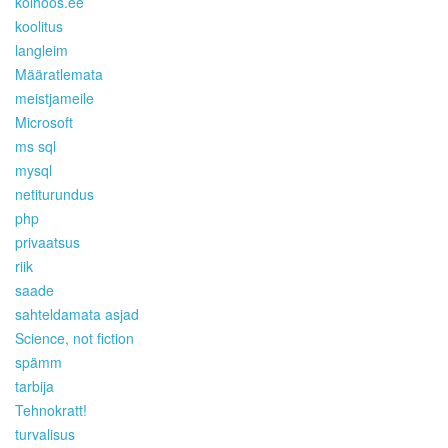
kolhoos.ee
koolitus
langleim
Määratlemata
meistjameile
Microsoft
ms sql
mysql
netiturundus
php
privaatsus
riik
saade
sahteldamata asjad
Science, not fiction
spämm
tarbija
Tehnokratt!
turvalisus