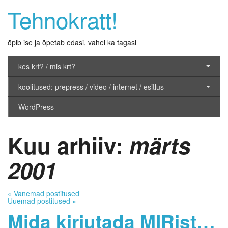
Tehnokratt!
õpib ise ja õpetab edasi, vahel ka tagasi
kes krt? / mis krt?
koolitused: prepress / video / internet / esitlus
WordPress
Kuu arhiiv:
märts
2001
«
Vanemad postitused
Uuemad postitused
»
Mida kirjutada MIRist…