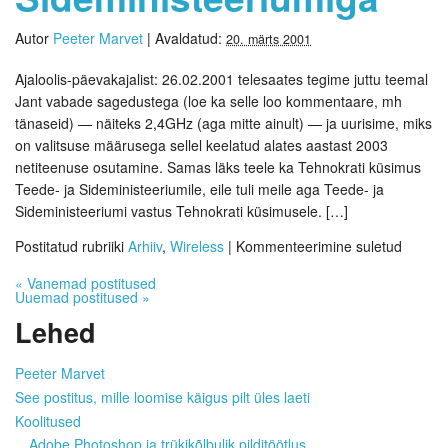
Autor
Peeter Marvet
|
Avaldatud:
20. märts 2001
Ajaloolis-päevakajalist: 26.02.2001 telesaates tegime juttu teemal
Jant vabade sagedustega (loe ka selle loo kommentaare, mh
tänaseid) — näiteks 2,4GHz (aga mitte ainult) — ja uurisime, miks
on valitsuse määrusega sellel keelatud alates aastast 2003
netiteenuse osutamine. Samas läks teele ka Tehnokrati küsimus
Teede- ja Sideministeeriumile, eile tuli meile aga Teede- ja
Sideministeeriumi vastus Tehnokrati küsimusele. […]
Postitatud rubriiki
Arhiiv
,
Wireless
|
Kommenteerimine suletud
«
Vanemad postitused
Uuemad postitused
»
Lehed
Peeter Marvet
See postitus, mille loomise käigus pilt üles laeti
Koolitused
Adobe Photoshop ja trükikõlbulik pilditöötlus