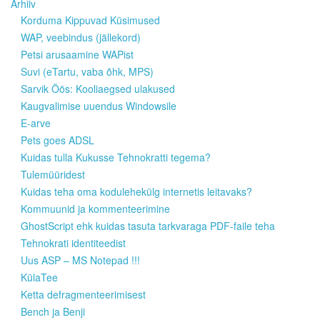
Arhiiv
Korduma Kippuvad Küsimused
WAP, veebindus (jällekord)
Petsi arusaamine WAPist
Suvi (eTartu, vaba õhk, MPS)
Sarvik Öös: Kooliaegsed ulakused
Kaugvalimise uuendus Windowsile
E-arve
Pets goes ADSL
Kuidas tulla Kukusse Tehnokratti tegema?
Tulemüüridest
Kuidas teha oma kodulehekülg internetis leitavaks?
Kommuunid ja kommenteerimine
GhostScript ehk kuidas tasuta tarkvaraga PDF-faile teha
Tehnokrati identiteedist
Uus ASP – MS Notepad !!!
KülaTee
Ketta defragmenteerimisest
Bench ja Benji