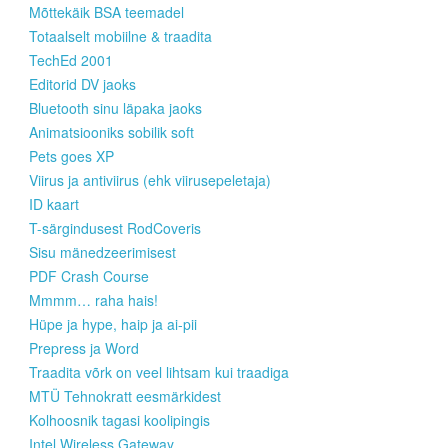
Mõttekäik BSA teemadel
Totaalselt mobiilne & traadita
TechEd 2001
Editorid DV jaoks
Bluetooth sinu läpaka jaoks
Animatsiooniks sobilik soft
Pets goes XP
Viirus ja antiviirus (ehk viirusepeletaja)
ID kaart
T-särgindusest RodCoveris
Sisu mänedzeerimisest
PDF Crash Course
Mmmm… raha hais!
Hüpe ja hype, haip ja ai-pii
Prepress ja Word
Traadita võrk on veel lihtsam kui traadiga
MTÜ Tehnokratt eesmärkidest
Kolhoosnik tagasi koolipingis
Intel Wireless Gateway