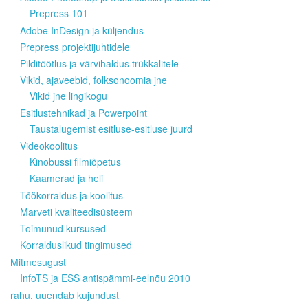
Prepress 101
Adobe InDesign ja küljendus
Prepress projektijuhtidele
Pilditöötlus ja värvihaldus trükkalitele
Vikid, ajaveebid, folksonoomia jne
Vikid jne lingikogu
Esitlustehnikad ja Powerpoint
Taustalugemist esitluse-esitluse juurd
Videokoolitus
Kinobussi filmiõpetus
Kaamerad ja heli
Töökorraldus ja koolitus
Marveti kvaliteedisüsteem
Toimunud kursused
Korralduslikud tingimused
Mitmesugust
InfoTS ja ESS antispämmi-eelnõu 2010
rahu, uuendab kujundust