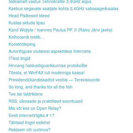
Sideameti vastus Tehnokratile 2,4GHz asjus
Kaebus segavate saatjate kohta 2,4GHz vabasagedusalas
Head Pisikesed Ideed
Kuidas siduda lipsu
Karol Wojtyla / Ioannes Paulus PP. II (Raivo Järvi jaoks)
Kolhoosnik testib…
Koostööleping
Autoriõiguse olulistest aspektidest Internetis
ITfest lingid
Hinnang haldusõigusrikkumise protokollile
Tõesta, et WinFAX tuli modemiga kaasa!
Presidendi(kandidaadi)d veebis — Terevisioonile
So long, and thanks for all the fish
Tee ise taldriklane
RSS: ülevaade ja praktilised soovitused
Mis või kes on Open Relay?
Eesti internetiriigiks # 1?
Tähtsad lingid esilehel
Reklaam või uurimus?