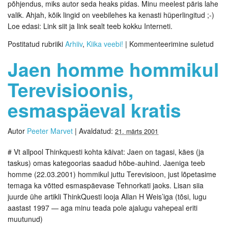
põhjendus, miks autor seda heaks pidas. Minu meelest päris lahe
valik. Ahjah, kõik lingid on veebilehes ka kenasti hüperlingitud ;-)
Loe edasi: Link siit ja link sealt teeb kokku Interneti.
Postitatud rubriiki
Arhiiv
,
Kiika veebi!
|
Kommenteerimine suletud
Jaen homme hommikul
Terevisioonis,
esmaspäeval kratis
Autor
Peeter Marvet
|
Avaldatud:
21. märts 2001
# Vt allpool Thinkquesti kohta käivat: Jaen on tagasi, käes (ja
taskus) omas kategoorias saadud hõbe-auhind. Jaeniga teeb
homme (22.03.2001) hommikul juttu Terevisioon, just lõpetasime
temaga ka võtted esmaspäevase Tehnorkati jaoks. Lisan siia
juurde ühe artikli ThinkQuesti looja Allan H Weis’iga (tõsi, lugu
aastast 1997 — aga minu teada pole ajalugu vahepeal eriti
muutunud)