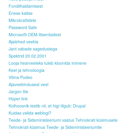
Fondiihaldamisest
Enese kaitse
Mikrokrattidele
Password Safe
Microsofti OEM-litsentsidest
Ajalehed veebis
Jant vabade sagedustega
Spektrid 20.02.2001
Looja heameeleks tuleb kloonida inimene
Keel ja tehnoloogia
Vilma Pudeo
Ajaveebindusest veel
Jargon file
Hüper link
Kolhoosnik testib nii, et higi tilgub: Drupal
Kuidas valida weblogi?
Teede- ja Sideministeeriumi vastus Tehnokrati küsimusele
Tehnokrati küsimus Teede- ja Sideministeeriumile