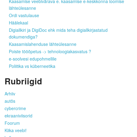
Kaasamise veebivärava e. kaasamise e-keskkonna loomise
lähteülesanne
Ordi vastulause
Häälekaal
Digiallkiri ja DigiDoc ehk mida teha digiallkirjastatud
dokumendiga?
Kaasamislahenduse lähteülesanne
Poiste tööõpetus -> tehnoloogiakasvatus ?
e-soolvesi edupohmellile
Poliitika vs küberneetika
Rubriigid
Arhiiv
autõs
cybercrime
ekraaniviisorid
Foorum
Kiika veebi!