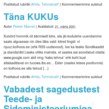
Postitatud rubriiki
Arhiiv
,
Tehnokratt!
|
Kommenteerimine suletud
Täna KUKUs
Autor
Peeter Marvet
|
Avaldatud:
21. märts 2001
Kuivõrd hommik oli äärmiselt kiire, siis jäi kodulehe uuendamine
saate algusesse nin üles läks vaid: kiired lingid: vt
njuuz.kolhoos.ee (ehk RSS uudisvood), loe ka lisaks Sündikaadid
ja standardid Lisaks võiks mainida, et saates sai soovitatud otsida
www.google.com abil ning “kaks lehma” ehk koht kust
allalaaditavat on tucows.ibs.ee… Ester (osales teises pooltunnis)
on kolhoos.ee alla teinud […]
Postitatud rubriiki
Arhiiv
,
Tehnokratt!
|
Kommenteerimine suletud
Vabadest sagedustest
Teede- ja
Sideministeeriumiga