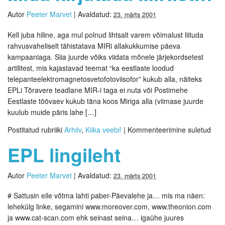
Autor
Peeter Marvet
|
Avaldatud:
23. märts 2001
Kell juba hiline, aga mul polnud lihtsalt varem võimalust liituda
rahvusvaheliselt tähistatava MIRi allakukkumise päeva
kampaaniaga. Siia juurde võiks viidata mõnele järjekordsetest
artilitest, mis kajastavad teemat “ka eestlaste loodud
telepanteelektromagnetosvetofotoviisofor” kukub alla, näiteks
EPLi Tõravere teadlane MIR-i taga ei nuta või Postimehe
Eestlaste töövaev kukub täna koos Miriga alla (viimase juurde
kuulub muide päris lahe […]
Postitatud rubriiki
Arhiiv
,
Kiika veebi!
|
Kommenteerimine suletud
EPL lingileht
Autor
Peeter Marvet
|
Avaldatud:
23. märts 2001
# Sattusin eile võtma lahti paber-Päevalehe ja… mis ma näen:
lehekülg linke, segamini www.moreover.com, www.theonion.com
ja www.cat-scan.com ehk seinast seina… igaühe juures