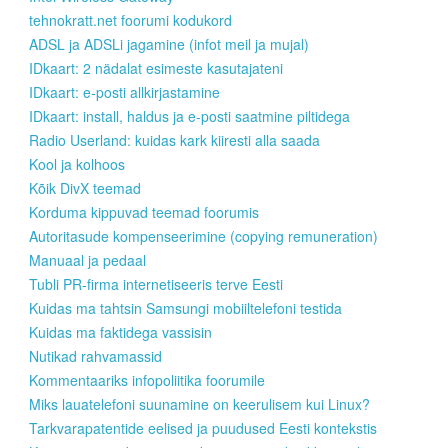
tehnokratt.net foorumi kodukord
ADSL ja ADSLi jagamine (infot meil ja mujal)
IDkaart: 2 nädalat esimeste kasutajateni
IDkaart: e-posti allkirjastamine
IDkaart: install, haldus ja e-posti saatmine piltidega
Radio Userland: kuidas kark kiiresti alla saada
Kool ja kolhoos
Kõik DivX teemad
Korduma kippuvad teemad foorumis
Autoritasude kompenseerimine (copying remuneration)
Manuaal ja pedaal
Tubli PR-firma internetiseeris terve Eesti
Kuidas ma tahtsin Samsungi mobiiltelefoni testida
Kuidas ma faktidega vassisin
Nutikad rahvamassid
Kommentaariks infopoliitika foorumile
Miks lauatelefoni suunamine on keerulisem kui Linux?
Tarkvarapatentide eelised ja puudused Eesti kontekstis