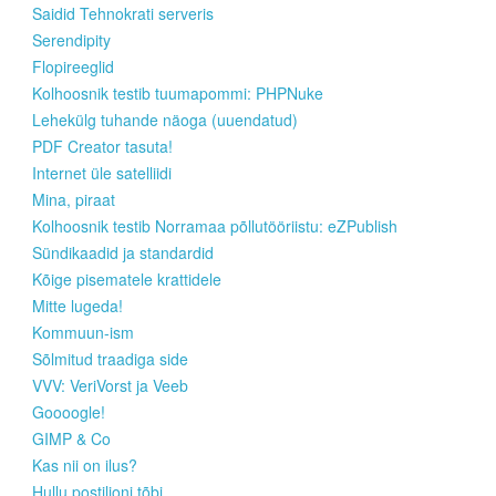
Saidid Tehnokrati serveris
Serendipity
Flopireeglid
Kolhoosnik testib tuumapommi: PHPNuke
Lehekülg tuhande näoga (uuendatud)
PDF Creator tasuta!
Internet üle satelliidi
Mina, piraat
Kolhoosnik testib Norramaa põllutööriistu: eZPublish
Sündikaadid ja standardid
Kõige pisematele krattidele
Mitte lugeda!
Kommuun-ism
Sõlmitud traadiga side
VVV: VeriVorst ja Veeb
Goooogle!
GIMP & Co
Kas nii on ilus?
Hullu postiljoni tõbi