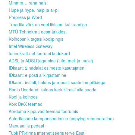
Mmmm… raha hais!
Hüpe ja hype, haip ja ai-pii
Prepress ja Word
Traadita võrk on veel lihtsam kui traadiga
MTÜ Tehnokratt eesmärkidest
Kolhoosnik tagasi koolipingis
Intel Wireless Gateway
tehnokratt.net foorumi kodukord
ADSL ja ADSLi jagamine (infot meil ja mujal)
IDkaart: 2 nädalat esimeste kasutajateni
IDkaart: e-posti allkirjastamine
IDkaart: install, haldus ja e-posti saatmine piltidega
Radio Userland: kuidas kark kiiresti alla saada
Kool ja kolhoos
Kõik DivX teemad
Korduma kippuvad teemad foorumis
Autoritasude kompenseerimine (copying remuneration)
Manuaal ja pedaal
Tubli PR-firma internetiseeris terve Eesti