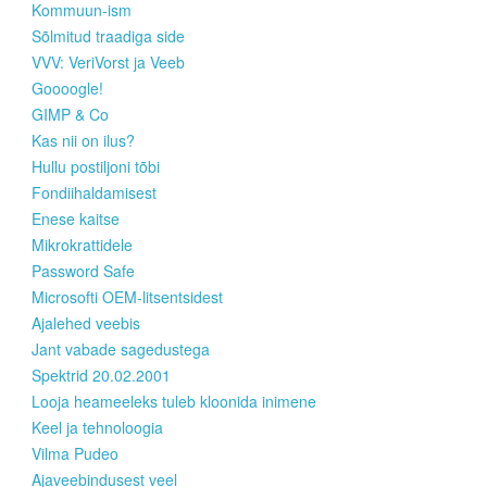
Kommuun-ism
Sõlmitud traadiga side
VVV: VeriVorst ja Veeb
Goooogle!
GIMP & Co
Kas nii on ilus?
Hullu postiljoni tõbi
Fondiihaldamisest
Enese kaitse
Mikrokrattidele
Password Safe
Microsofti OEM-litsentsidest
Ajalehed veebis
Jant vabade sagedustega
Spektrid 20.02.2001
Looja heameeleks tuleb kloonida inimene
Keel ja tehnoloogia
Vilma Pudeo
Ajaveebindusest veel