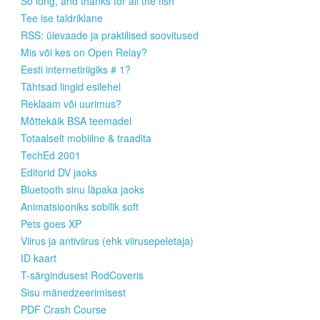
So long, and thanks for all the fish
Tee ise taldriklane
RSS: ülevaade ja praktilised soovitused
Mis või kes on Open Relay?
Eesti internetiriigiks # 1?
Tähtsad lingid esilehel
Reklaam või uurimus?
Mõttekäik BSA teemadel
Totaalselt mobiilne & traadita
TechEd 2001
Editorid DV jaoks
Bluetooth sinu läpaka jaoks
Animatsiooniks sobilik soft
Pets goes XP
Viirus ja antiviirus (ehk viirusepeletaja)
ID kaart
T-särgindusest RodCoveris
Sisu mänedzeerimisest
PDF Crash Course