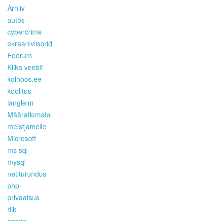
Arhiiv
autõs
cybercrime
ekraaniviisorid
Foorum
Kiika veebi!
kolhoos.ee
koolitus
langleim
Määratlemata
meistjameile
Microsoft
ms sql
mysql
netiturundus
php
privaatsus
riik