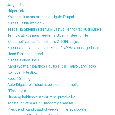
Jargon file
Hüper link
Kolhoosnik testib nii, et higi tilgub: Drupal
Kuidas valida weblogi?
Teede- ja Sideministeeriumi vastus Tehnokrati küsimusele
Tehnokrati küsimus Teede- ja Sideministeeriumile
Sideameti vastus Tehnokratile 2,4GHz asjus
Kaebus segavate saatjate kohta 2,4GHz vabasagedusalas
Head Pisikesed Ideed
Kuidas siduda lipsu
Karol Wojtyla / Ioannes Paulus PP. II (Raivo Järvi jaoks)
Kolhoosnik testib…
Koostööleping
Autoriõiguse olulistest aspektidest Internetis
ITfest lingid
Hinnang haldusõigusrikkumise protokollile
Tõesta, et WinFAX tuli modemiga kaasa!
Presidendi(kandidaadi)d veebis — Terevisioonile