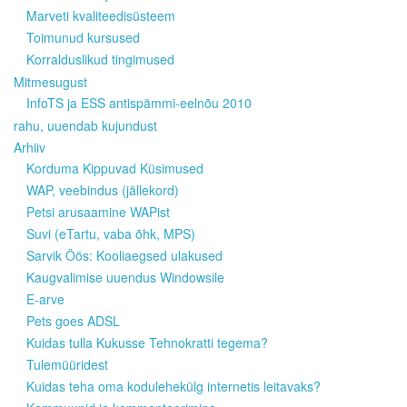
Marveti kvaliteedisüsteem
Toimunud kursused
Korralduslikud tingimused
Mitmesugust
InfoTS ja ESS antispämmi-eelnõu 2010
rahu, uuendab kujundust
Arhiiv
Korduma Kippuvad Küsimused
WAP, veebindus (jällekord)
Petsi arusaamine WAPist
Suvi (eTartu, vaba õhk, MPS)
Sarvik Öös: Kooliaegsed ulakused
Kaugvalimise uuendus Windowsile
E-arve
Pets goes ADSL
Kuidas tulla Kukusse Tehnokratti tegema?
Tulemüüridest
Kuidas teha oma kodulehekülg internetis leitavaks?