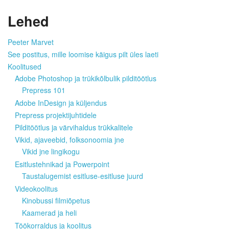
Lehed
Peeter Marvet
See postitus, mille loomise käigus pilt üles laeti
Koolitused
Adobe Photoshop ja trükikõlbulik pilditöötlus
Prepress 101
Adobe InDesign ja küljendus
Prepress projektijuhtidele
Pilditöötlus ja värvihaldus trükkalitele
Vikid, ajaveebid, folksonoomia jne
Vikid jne lingikogu
Esitlustehnikad ja Powerpoint
Taustalugemist esitluse-esitluse juurd
Videokoolitus
Kinobussi filmiõpetus
Kaamerad ja heli
Töökorraldus ja koolitus