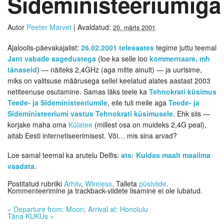
Sideministeeriumiga
Autor
Peeter Marvet
|
Avaldatud:
20. märts 2001
Ajaloolis-päevakajalist:
26.02.2001 telesaates
tegime juttu teemal
Jant vabade sagedustega
(loe ka selle loo
kommentaare, mh
tänaseid
) — näiteks 2,4GHz (aga mitte ainult) — ja uurisime,
miks on valitsuse määrusega sellel keelatud alates aastast 2003
netiteenuse osutamine. Samas läks teele ka
Tehnokrati küsimus
Teede- ja Sideministeeriumile
, eile tuli meile aga
Teede- ja
Sideministeeriumi vastus Tehnokrati küsimusele
. Ehk siis —
korjake maha oma
Külatee
(millest osa on muideks 2,4G peal),
aitab Eesti internetiseerimisest. Või… mis sina arvad?
Loe samal teemal ka arutelu Delfis:
ats: Kuidas maalt maailma
vaadata
.
Postitatud rubriiki
Arhiiv
,
Wireless
. Talleta
püsiviide
.
Kommenteerimine ja trackback-viidete lisamine ei ole lubatud.
«
Departure from: Moon; Arrival at: Honolulu
Täna KUKUs
»