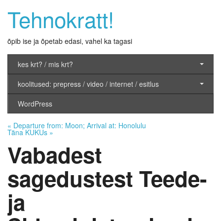
Tehnokratt!
õpib ise ja õpetab edasi, vahel ka tagasi
kes krt? / mis krt?
koolitused: prepress / video / internet / esitlus
WordPress
«
Departure from: Moon; Arrival at: Honolulu
Täna KUKUs
»
Vabadest
sagedustest Teede-
ja