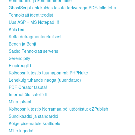
Kommuunid ja kommenteerimine
GhostScript ehk kuidas tasuta tarkvaraga PDF-faile teha
Tehnokrati identiteedist
Uus ASP – MS Notepad !!!
KülaTee
Ketta defragmenteerimisest
Bench ja Benji
Saidid Tehnokrati serveris
Serendipity
Flopireeglid
Kolhoosnik testib tuumapommi: PHPNuke
Lehekülg tuhande näoga (uuendatud)
PDF Creator tasuta!
Internet üle satelliidi
Mina, piraat
Kolhoosnik testib Norramaa põllutööriistu: eZPublish
Sündikaadid ja standardid
Kõige pisematele krattidele
Mitte lugeda!