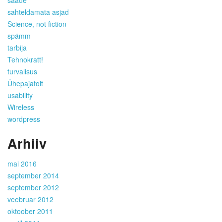
saade
sahteldamata asjad
Science, not fiction
spämm
tarbija
Tehnokratt!
turvalisus
Ühepajatoit
usability
Wireless
wordpress
Arhiiv
mai 2016
september 2014
september 2012
veebruar 2012
oktoober 2011