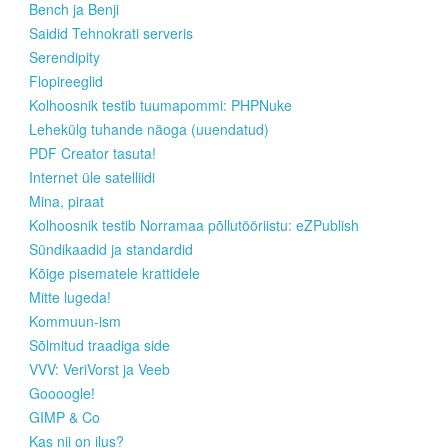
Bench ja Benji
Saidid Tehnokrati serveris
Serendipity
Flopireeglid
Kolhoosnik testib tuumapommi: PHPNuke
Lehekülg tuhande näoga (uuendatud)
PDF Creator tasuta!
Internet üle satelliidi
Mina, piraat
Kolhoosnik testib Norramaa põllutööriistu: eZPublish
Sündikaadid ja standardid
Kõige pisematele krattidele
Mitte lugeda!
Kommuun-ism
Sõlmitud traadiga side
VVV: VeriVorst ja Veeb
Goooogle!
GIMP & Co
Kas nii on ilus?