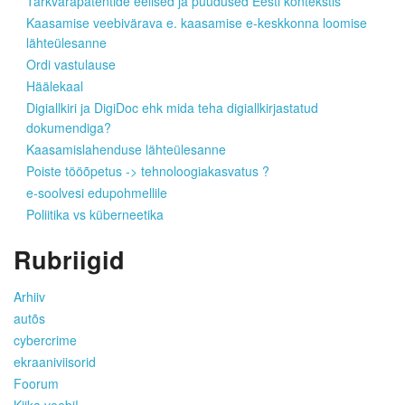
Tarkvarapatentide eelised ja puudused Eesti kontekstis
Kaasamise veebivärava e. kaasamise e-keskkonna loomise
lähteülesanne
Ordi vastulause
Häälekaal
Digiallkiri ja DigiDoc ehk mida teha digiallkirjastatud
dokumendiga?
Kaasamislahenduse lähteülesanne
Poiste tööõpetus -> tehnoloogiakasvatus ?
e-soolvesi edupohmellile
Poliitika vs küberneetika
Rubriigid
Arhiiv
autõs
cybercrime
ekraaniviisorid
Foorum