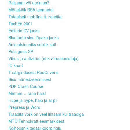
Reklaam või uurimus?
Mõttekäik BSA teemadel
Totaalselt mobiilne & traadita
TechEd 2001
Editorid DV jaoks
Bluetooth sinu läpaka jaoks
Animatsiooniks sobilik soft
Pets goes XP
Viirus ja antiviirus (ehk viirusepeletaja)
ID kaart
T-särgindusest RodCoveris
Sisu mänedzeerimisest
PDF Crash Course
Mmmm… raha hais!
Hüpe ja hype, haip ja ai-pii
Prepress ja Word
Traadita võrk on veel lihtsam kui traadiga
MTÜ Tehnokratt eesmärkidest
Kolhoosnik tagasi koolipingis