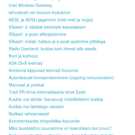
Intel Wireless Gateway
tehnokratt.net foorumi kodukord
ADSL ja ADSLi jagamine (infot meil ja mujal)
IDkaart: 2 nädalat esimeste kasutajateni
IDkaart: e-posti allkirjastamine
IDkaart: install, haldus ja e-posti saatmine piltidega
Radio Userland: kuidas kark kiiresti alla saada
Kool ja kolhoos
Kõik DivX teemad
Korduma kippuvad teemad foorumis
Autoritasude kompenseerimine (copying remuneration)
Manuaal ja pedaal
Tubli PR-firma internetiseeris terve Eesti
Kuidas ma tahtsin Samsungi mobiiltelefoni testida
Kuidas ma faktidega vassisin
Nutikad rahvamassid
Kommentaariks infopoliitika foorumile
Miks lauatelefoni suunamine on keerulisem kui Linux?