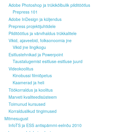
Adobe Photoshop ja trükikõlbulik pilditöötlus
Prepress 101
Adobe InDesign ja küljendus
Prepress projektijuhtidele
Pilditöötlus ja värvihaldus trükkalitele
Vikid, ajaveebid, folksonoomia jne
Vikid jne lingikogu
Esitlustehnikad ja Powerpoint
Taustalugemist esitluse-esitluse juurd
Videokoolitus
Kinobussi filmiõpetus
Kaamerad ja heli
Töökorraldus ja koolitus
Marveti kvaliteedisüsteem
Toimunud kursused
Korralduslikud tingimused
Mitmesugust
InfoTS ja ESS antispämmi-eelnõu 2010