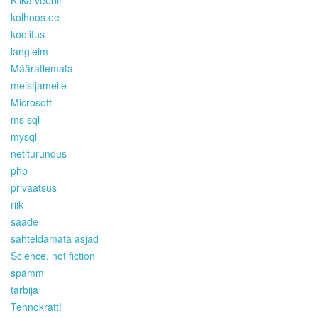
Kiika veebi!
kolhoos.ee
koolitus
langleim
Määratlemata
meistjameile
Microsoft
ms sql
mysql
netiturundus
php
privaatsus
riik
saade
sahteldamata asjad
Science, not fiction
spämm
tarbija
Tehnokratt!