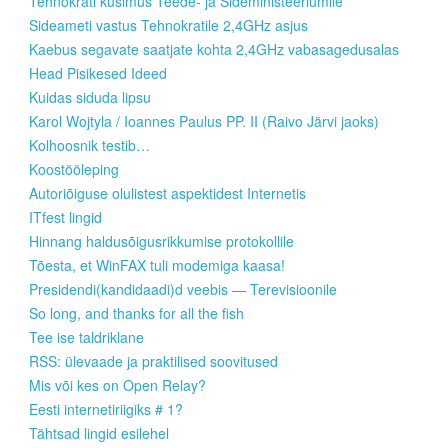
Tehnokrati küsimus Teede- ja Sideministeeriumile
Sideameti vastus Tehnokratile 2,4GHz asjus
Kaebus segavate saatjate kohta 2,4GHz vabasagedusalas
Head Pisikesed Ideed
Kuidas siduda lipsu
Karol Wojtyla / Ioannes Paulus PP. II (Raivo Järvi jaoks)
Kolhoosnik testib…
Koostööleping
Autoriõiguse olulistest aspektidest Internetis
ITfest lingid
Hinnang haldusõigusrikkumise protokollile
Tõesta, et WinFAX tuli modemiga kaasa!
Presidendi(kandidaadi)d veebis — Terevisioonile
So long, and thanks for all the fish
Tee ise taldriklane
RSS: ülevaade ja praktilised soovitused
Mis või kes on Open Relay?
Eesti internetiriigiks # 1?
Tähtsad lingid esilehel