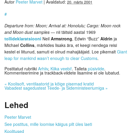
Autor
Peeter Marvet
|
Avaldatud:
20. märts 2001
#
Departure from: Moon; Arrival at: Honolulu; Cargo: Moon rock
and Moon dust samples
— nii täitsid aastal 1969
tollideklaratsiooni
Neil
Armstrong
, Edwin “Buzz”
Aldrin
ja
Michael
Collins
, märkides lisaks ära, et keegi nendega reisi
kestel ei liitunud, samuti ei olnud mahajääjaid. Loe pikemalt
Giant
leap for mankind wasn’t enough to clear Customs
.
Postitatud rubriiki
Arhiiv
,
Kiika veebi!
. Talleta
püsiviide
.
Kommenteerimine ja trackback-viidete lisamine ei ole lubatud.
«
Koolisoft, ventilaatorid ja kõige pisemad kratid
Vabadest sagedustest Teede- ja Sideministeeriumiga
»
Lehed
Peeter Marvet
See postitus, mille loomise käigus pilt üles laeti
Koolitused