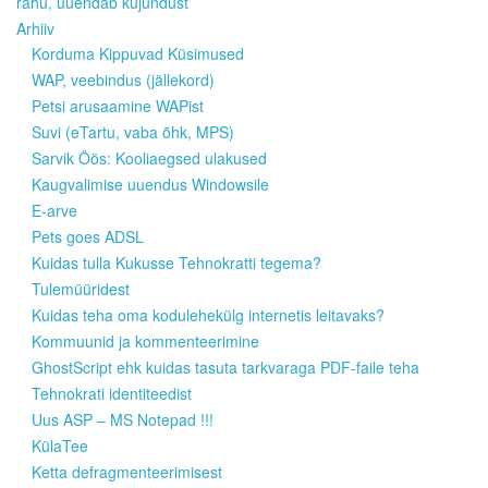
rahu, uuendab kujundust
Arhiiv
Korduma Kippuvad Küsimused
WAP, veebindus (jällekord)
Petsi arusaamine WAPist
Suvi (eTartu, vaba õhk, MPS)
Sarvik Öös: Kooliaegsed ulakused
Kaugvalimise uuendus Windowsile
E-arve
Pets goes ADSL
Kuidas tulla Kukusse Tehnokratti tegema?
Tulemüüridest
Kuidas teha oma kodulehekülg internetis leitavaks?
Kommuunid ja kommenteerimine
GhostScript ehk kuidas tasuta tarkvaraga PDF-faile teha
Tehnokrati identiteedist
Uus ASP – MS Notepad !!!
KülaTee
Ketta defragmenteerimisest