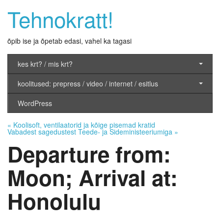
Tehnokratt!
õpib ise ja õpetab edasi, vahel ka tagasi
kes krt? / mis krt?
koolitused: prepress / video / internet / esitlus
WordPress
«
Koolisoft, ventilaatorid ja kõige pisemad kratid
Vabadest sagedustest Teede- ja Sideministeeriumiga
»
Departure from:
Moon; Arrival at:
Honolulu