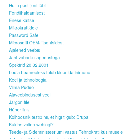
Hullu postiljoni tõbi
Fondiihaldamisest
Enese kaitse
Mikrokrattidele
Password Safe
Microsofti OEM-litsentsidest
Ajalehed veebis
Jant vabade sagedustega
Spektrid 20.02.2001
Looja heameeleks tuleb kloonida inimene
Keel ja tehnoloogia
Vilma Pudeo
Ajaveebindusest veel
Jargon file
Hüper link
Kolhoosnik testib nii, et higi tilgub: Drupal
Kuidas valida weblogi?
Teede- ja Sideministeeriumi vastus Tehnokrati küsimusele