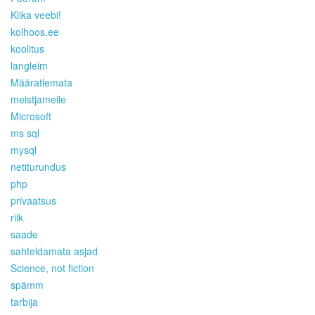
Kiika veebi!
kolhoos.ee
koolitus
langleim
Määratlemata
meistjameile
Microsoft
ms sql
mysql
netiturundus
php
privaatsus
riik
saade
sahteldamata asjad
Science, not fiction
spämm
tarbija