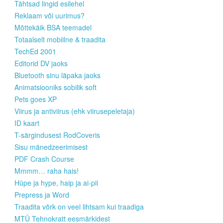
Tähtsad lingid esilehel
Reklaam või uurimus?
Mõttekäik BSA teemadel
Totaalselt mobiilne & traadita
TechEd 2001
Editorid DV jaoks
Bluetooth sinu läpaka jaoks
Animatsiooniks sobilik soft
Pets goes XP
Viirus ja antiviirus (ehk viirusepeletaja)
ID kaart
T-särgindusest RodCoveris
Sisu mänedzeerimisest
PDF Crash Course
Mmmm… raha hais!
Hüpe ja hype, haip ja ai-pii
Prepress ja Word
Traadita võrk on veel lihtsam kui traadiga
MTÜ Tehnokratt eesmärkidest