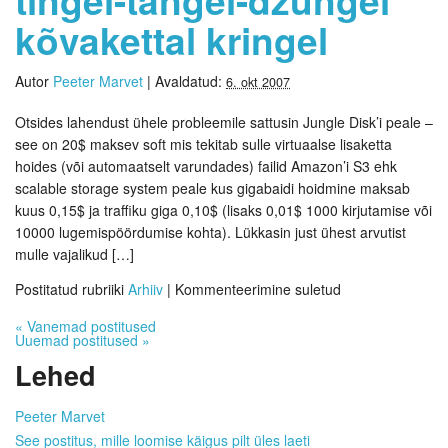
kõvakettal kringel
Autor
Peeter Marvet
|
Avaldatud:
6. okt 2007
Otsides lahendust ühele probleemile sattusin Jungle Disk’i peale –
see on 20$ maksev soft mis tekitab sulle virtuaalse lisaketta
hoides (või automaatselt varundades) failid Amazon’i S3 ehk
scalable storage system peale kus gigabaidi hoidmine maksab
kuus 0,15$ ja traffiku giga 0,10$ (lisaks 0,01$ 1000 kirjutamise või
10000 lugemispöördumise kohta). Lükkasin just ühest arvutist
mulle vajalikud […]
Postitatud rubriiki
Arhiiv
|
Kommenteerimine suletud
«
Vanemad postitused
Uuemad postitused
»
Lehed
Peeter Marvet
See postitus, mille loomise käigus pilt üles laeti