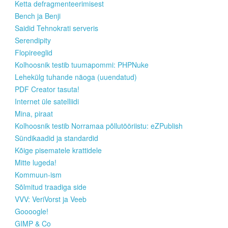
Ketta defragmenteerimisest
Bench ja Benji
Saidid Tehnokrati serveris
Serendipity
Flopireeglid
Kolhoosnik testib tuumapommi: PHPNuke
Lehekülg tuhande näoga (uuendatud)
PDF Creator tasuta!
Internet üle satelliidi
Mina, piraat
Kolhoosnik testib Norramaa põllutööriistu: eZPublish
Sündikaadid ja standardid
Kõige pisematele krattidele
Mitte lugeda!
Kommuun-ism
Sõlmitud traadiga side
VVV: VeriVorst ja Veeb
Goooogle!
GIMP & Co