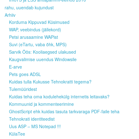
rahu, uuendab kujundust
Arhiiv
Korduma Kippuvad Küsimused
WAP, veebindus (jällekord)
Petsi arusaamine WAPist
Suvi (eTartu, vaba õhk, MPS)
Sarvik Öös: Kooliaegsed ulakused
Kaugvalimise uuendus Windowsile
E-arve
Pets goes ADSL
Kuidas tulla Kukusse Tehnokratti tegema?
Tulemüüridest
Kuidas teha oma kodulehekülg internetis leitavaks?
Kommuunid ja kommenteerimine
GhostScript ehk kuidas tasuta tarkvaraga PDF-faile teha
Tehnokrati identiteedist
Uus ASP – MS Notepad !!!
KülaTee