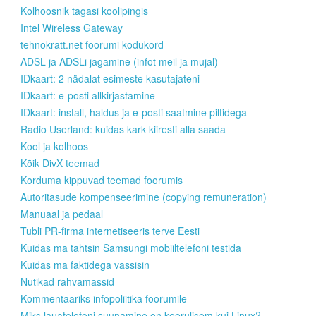
Kolhoosnik tagasi koolipingis
Intel Wireless Gateway
tehnokratt.net foorumi kodukord
ADSL ja ADSLi jagamine (infot meil ja mujal)
IDkaart: 2 nädalat esimeste kasutajateni
IDkaart: e-posti allkirjastamine
IDkaart: install, haldus ja e-posti saatmine piltidega
Radio Userland: kuidas kark kiiresti alla saada
Kool ja kolhoos
Kõik DivX teemad
Korduma kippuvad teemad foorumis
Autoritasude kompenseerimine (copying remuneration)
Manuaal ja pedaal
Tubli PR-firma internetiseeris terve Eesti
Kuidas ma tahtsin Samsungi mobiiltelefoni testida
Kuidas ma faktidega vassisin
Nutikad rahvamassid
Kommentaariks infopoliitika foorumile
Miks lauatelefoni suunamine on keerulisem kui Linux?