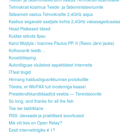
Tehnokrati küsimus Teede- ja Sideministeeriumile
Sideameti vastus Tehnokratile 2,4GHz asjus
Kaebus segavate saatjate kohta 2,4GHz vabasagedusalas
Head Pisikesed Ideed
Kuidas siduda lipsu
Karol Wojtyla / Ioannes Paulus PP. II (Raivo Järvi jaoks)
Kolhoosnik testib…
Koostööleping
Autoriõiguse olulistest aspektidest Internetis
ITfest lingid
Hinnang haldusõigusrikkumise protokollile
Tõesta, et WinFAX tuli modemiga kaasa!
Presidendi(kandidaadi)d veebis — Terevisioonile
So long, and thanks for all the fish
Tee ise taldriklane
RSS: ülevaade ja praktilised soovitused
Mis või kes on Open Relay?
Eesti internetiriigiks # 1?