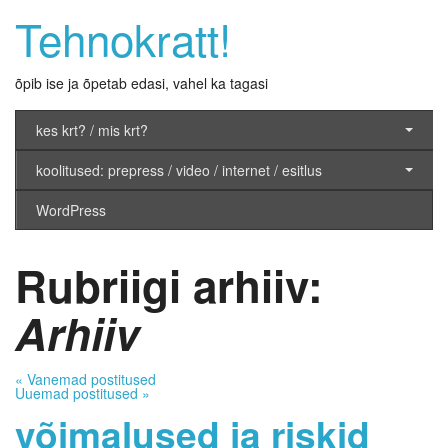
Tehnokratt!
õpib ise ja õpetab edasi, vahel ka tagasi
kes krt? / mis krt?
koolitused: prepress / video / internet / esitlus
WordPress
Rubriigi arhiiv:
Arhiiv
«
Vanemad postitused
Uuemad postitused
»
võimalused ja riskid