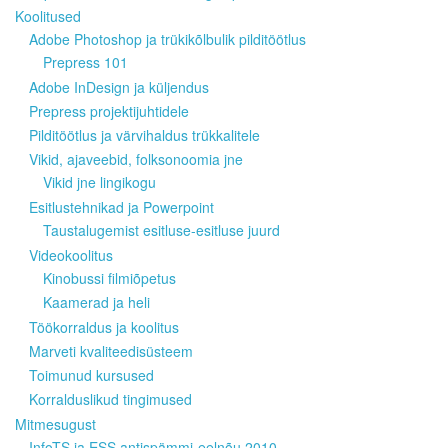
Koolitused
Adobe Photoshop ja trükikõlbulik pilditöötlus
Prepress 101
Adobe InDesign ja küljendus
Prepress projektijuhtidele
Pilditöötlus ja värvihaldus trükkalitele
Vikid, ajaveebid, folksonoomia jne
Vikid jne lingikogu
Esitlustehnikad ja Powerpoint
Taustalugemist esitluse-esitluse juurd
Videokoolitus
Kinobussi filmiõpetus
Kaamerad ja heli
Töökorraldus ja koolitus
Marveti kvaliteedisüsteem
Toimunud kursused
Korralduslikud tingimused
Mitmesugust
InfoTS ja ESS antispämmi-eelnõu 2010