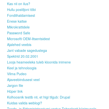
Kas nii on ilus?
Hullu postiljoni tõbi
Fondiihaldamisest
Enese kaitse
Mikrokrattidele
Password Safe
Microsofti OEM-litsentsidest
Ajalehed veebis
Jant vabade sagedustega
Spektrid 20.02.2001
Looja heameeleks tuleb kloonida inimene
Keel ja tehnoloogia
Vilma Pudeo
Ajaveebindusest veel
Jargon file
Hüper link
Kolhoosnik testib nii, et higi tilgub: Drupal
Kuidas valida weblogi?
Teede- ja Sideministeeriumi vastus Tehnokrati küsimusele