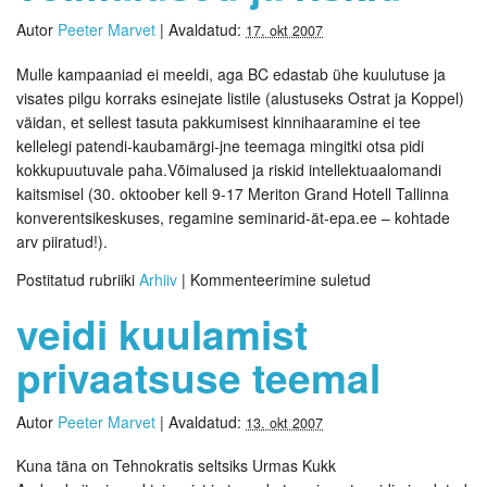
Autor
Peeter Marvet
|
Avaldatud:
17. okt 2007
Mulle kampaaniad ei meeldi, aga BC edastab ühe kuulutuse ja
visates pilgu korraks esinejate listile (alustuseks Ostrat ja Koppel)
väidan, et sellest tasuta pakkumisest kinnihaaramine ei tee
kellelegi patendi-kaubamärgi-jne teemaga mingitki otsa pidi
kokkupuutuvale paha.Võimalused ja riskid intellektuaalomandi
kaitsmisel (30. oktoober kell 9-17 Meriton Grand Hotell Tallinna
konverentsikeskuses, regamine seminarid-ät-epa.ee – kohtade
arv piiratud!).
Postitatud rubriiki
Arhiiv
|
Kommenteerimine suletud
veidi kuulamist
privaatsuse teemal
Autor
Peeter Marvet
|
Avaldatud:
13. okt 2007
Kuna täna on Tehnokratis seltsiks Urmas Kukk