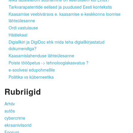
Tarkvarapatentide eelised ja puudused Eesti kontekstis
Kaasamise veebivärava e. kaasamise e-keskkonna loomise
lähteülesanne
Ordi vastulause
Häälekaal
Digiallkiri ja DigiDoc ehk mida teha digiallkirjastatud
dokumendiga?
Kaasamislahenduse lähteülesanne
Poiste tööõpetus -> tehnoloogiakasvatus ?
e-soolvesi edupohmellile
Poliitika vs küberneetika
Rubriigid
Arhiiv
autõs
cybercrime
ekraaniviisorid
Foorum