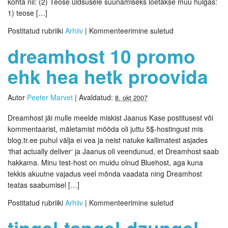
kohta nii: (2) Teose üldsusele suunamiseks loetakse muu hulgas:
1) teose […]
Postitatud rubriiki
Arhiiv
|
Kommenteerimine suletud
dreamhost 10 promo
ehk hea hetk proovida
Autor
Peeter Marvet
|
Avaldatud:
8. okt 2007
Dreamhost jäi mulle meelde miskist Jaanus Kase postitusest või
kommentaarist, mäletamist mööda oli juttu 5$-hostingust mis
blog.tr.ee puhul välja ei vea ja neist natuke kallimatest asjades
‘that actually deliver‘ ja Jaanus oli veendunud, et Dreamhost saab
hakkama. Minu test-host on muidu olnud Bluehost, aga kuna
tekkis akuutne vajadus veel mõnda vaadata ning Dreamhost
teatas saabumisel […]
Postitatud rubriiki
Arhiiv
|
Kommenteerimine suletud
tingel-tangel-dzungel