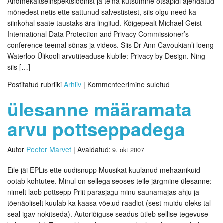
Andmekaitseinspektsioonist ja tema kutsumine otsapidi ajendatud
mõnedest netis ette sattunud salvestistest, siis olgu need ka
siinkohal saate taustaks ära lingitud. Kõigepealt Michael Geist
International Data Protection and Privacy Commissioner’s
conference teemal sõnas ja videos. Siis Dr Ann Cavoukian’i loeng
Waterloo Ülikooli arvutiteaduse klubile: Privacy by Design. Ning
siis […]
Postitatud rubriiki
Arhiiv
|
Kommenteerimine suletud
ülesanne määramata
arvu pottseppadega
Autor
Peeter Marvet
|
Avaldatud:
9. okt 2007
Eile jäi EPLis ette uudisnupp Muusikat kuulanud mehaanikuid
ootab kohtutee. Minul on sellega seoses teile järgmine ülesanne:
nimelt laob pottsepp Priit parasjagu minu saunamajas ahju ja
tõenäoliselt kuulab ka kaasa võetud raadiot (sest muidu oleks tal
seal igav nokitseda). Autoriõiguse seadus ütleb sellise tegevuse