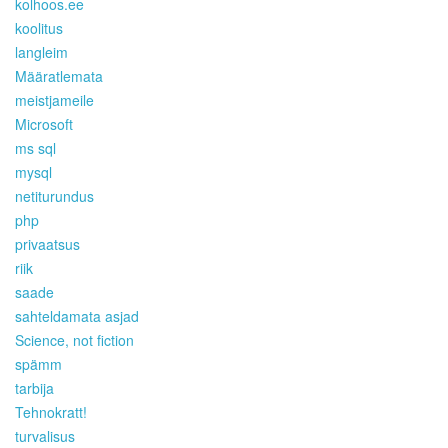
kolhoos.ee
koolitus
langleim
Määratlemata
meistjameile
Microsoft
ms sql
mysql
netiturundus
php
privaatsus
riik
saade
sahteldamata asjad
Science, not fiction
spämm
tarbija
Tehnokratt!
turvalisus