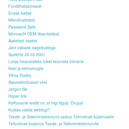
Fondiihaldamisest
Enese kaitse
Mikrokrattidele
Password Safe
Microsofti OEM-litsentsidest
Ajalehed veebis
Jant vabade sagedustega
Spektrid 20.02.2001
Looja heameeleks tuleb kloonida inimene
Keel ja tehnoloogia
Vilma Pudeo
Ajaveebindusest veel
Jargon file
Hüper link
Kolhoosnik testib nii, et higi tilgub: Drupal
Kuidas valida weblogi?
Teede- ja Sideministeeriumi vastus Tehnokrati küsimusele
Tehnokrati küsimus Teede- ja Sideministeeriumile