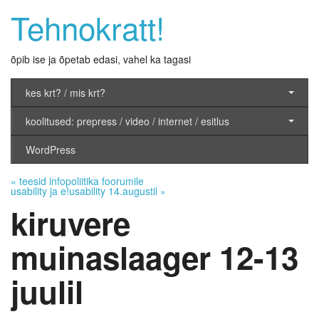
Tehnokratt!
õpib ise ja õpetab edasi, vahel ka tagasi
kes krt? / mis krt?
koolitused: prepress / video / internet / esitlus
WordPress
«
teesid infopoliitika foorumile
usability ja e!usability 14.augustil
»
kiruvere
muinaslaager 12-13
juulil