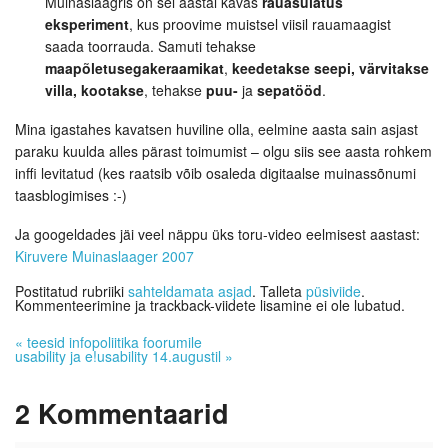
Muinaslaagris on sel aastal kavas
rauasulatus
eksperiment
, kus proovime muistsel viisil rauamaagist
saada toorrauda. Samuti tehakse
maapõletusega
keraamikat
,
keedetakse seepi, värvitakse
villa, kootakse
, tehakse
puu-
ja
sepatööd
.
Mina igastahes kavatsen huviline olla, eelmine aasta sain asjast
paraku kuulda alles pärast toimumist – olgu siis see aasta rohkem
inffi levitatud (kes raatsib võib osaleda digitaalse muinassõnumi
taasblogimises :-)
Ja googeldades jäi veel näppu üks toru-video eelmisest aastast:
Kiruvere Muinaslaager 2007
Postitatud rubriiki
sahteldamata asjad
. Talleta
püsiviide
.
Kommenteerimine ja trackback-viidete lisamine ei ole lubatud.
«
teesid infopoliitika foorumile
usability ja e!usability 14.augustil
»
2
Kommentaarid