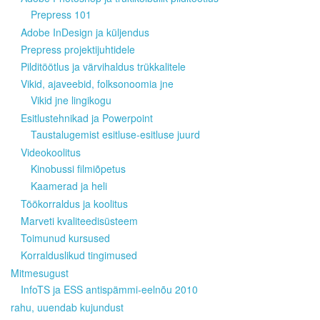
Prepress 101
Adobe InDesign ja küljendus
Prepress projektijuhtidele
Pilditöötlus ja värvihaldus trükkalitele
Vikid, ajaveebid, folksonoomia jne
Vikid jne lingikogu
Esitlustehnikad ja Powerpoint
Taustalugemist esitluse-esitluse juurd
Videokoolitus
Kinobussi filmiõpetus
Kaamerad ja heli
Töökorraldus ja koolitus
Marveti kvaliteedisüsteem
Toimunud kursused
Korralduslikud tingimused
Mitmesugust
InfoTS ja ESS antispämmi-eelnõu 2010
rahu, uuendab kujundust