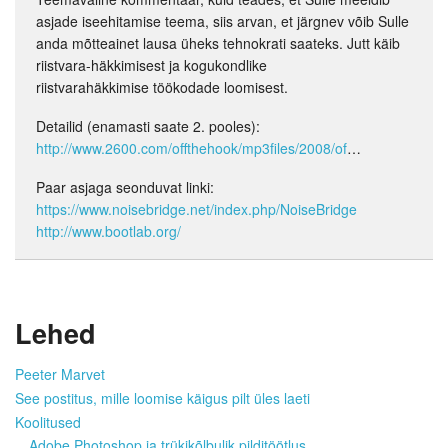
asjade iseehitamise teema, siis arvan, et järgnev võib Sulle
anda mõtteainet lausa üheks tehnokrati saateks. Jutt käib
riistvara-häkkimisest ja kogukondlike
riistvarahäkkimise töökodade loomisest.
Detailid (enamasti saate 2. pooles):
http://www.2600.com/offthehook/mp3files/2008/of
…
Paar asjaga seonduvat linki:
https://www.noisebridge.net/index.php/NoiseBridge
http://www.bootlab.org/
Lehed
Peeter Marvet
See postitus, mille loomise käigus pilt üles laeti
Koolitused
Adobe Photoshop ja trükikõlbulik pilditöötlus