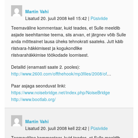
Martin Vahi
Lisatud 20. juuli 2008 kell 15:42
|
Püsiviide
Teemaväline kommentaar, kuid teades, et Sulle meeldib
asjade iseehitamise teema, siis arvan, et järgnev võib Sulle
anda mõtteainet lausa üheks tehnokrati saateks. Jutt käib
riistvara-häkkimisest ja kogukondlike
riistvarahäkkimise töökodade loomisest.
Detailid (enamasti saate 2. pooles):
http://www.2600.com/offthehook/mp3files/2008/of
…
Paar asjaga seonduvat linki:
https://www.noisebridge.net/index.php/NoiseBridge
http://www.bootlab.org/
Martin Vahi
Lisatud 20. juuli 2008 kell 22:42
|
Püsiviide
Teemaväline kommentaar, kuid teades, et Sulle meeldib