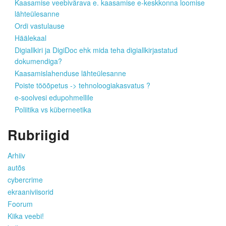
Kaasamise veebivärava e. kaasamise e-keskkonna loomise
lähteülesanne
Ordi vastulause
Häälekaal
Digiallkiri ja DigiDoc ehk mida teha digiallkirjastatud
dokumendiga?
Kaasamislahenduse lähteülesanne
Poiste tööõpetus -> tehnoloogiakasvatus ?
e-soolvesi edupohmellile
Poliitika vs küberneetika
Rubriigid
Arhiiv
autõs
cybercrime
ekraaniviisorid
Foorum
Kiika veebi!