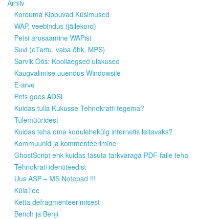
Arhiiv
Korduma Kippuvad Küsimused
WAP, veebindus (jällekord)
Petsi arusaamine WAPist
Suvi (eTartu, vaba õhk, MPS)
Sarvik Öös: Kooliaegsed ulakused
Kaugvalimise uuendus Windowsile
E-arve
Pets goes ADSL
Kuidas tulla Kukusse Tehnokratti tegema?
Tulemüüridest
Kuidas teha oma kodulehekülg internetis leitavaks?
Kommuunid ja kommenteerimine
GhostScript ehk kuidas tasuta tarkvaraga PDF-faile teha
Tehnokrati identiteedist
Uus ASP – MS Notepad !!!
KülaTee
Ketta defragmenteerimisest
Bench ja Benji