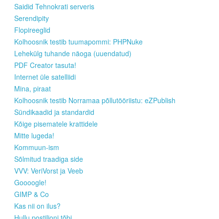
Saidid Tehnokrati serveris
Serendipity
Flopireeglid
Kolhoosnik testib tuumapommi: PHPNuke
Lehekülg tuhande näoga (uuendatud)
PDF Creator tasuta!
Internet üle satelliidi
Mina, piraat
Kolhoosnik testib Norramaa põllutööriistu: eZPublish
Sündikaadid ja standardid
Kõige pisematele krattidele
Mitte lugeda!
Kommuun-ism
Sõlmitud traadiga side
VVV: VeriVorst ja Veeb
Goooogle!
GIMP & Co
Kas nii on ilus?
Hullu postiljoni tõbi