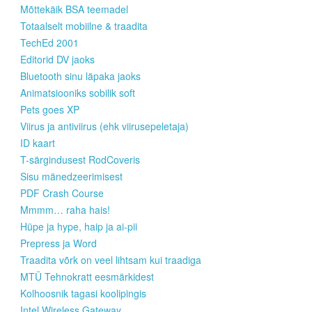
Mõttekäik BSA teemadel
Totaalselt mobiilne & traadita
TechEd 2001
Editorid DV jaoks
Bluetooth sinu läpaka jaoks
Animatsiooniks sobilik soft
Pets goes XP
Viirus ja antiviirus (ehk viirusepeletaja)
ID kaart
T-särgindusest RodCoveris
Sisu mänedzeerimisest
PDF Crash Course
Mmmm… raha hais!
Hüpe ja hype, haip ja ai-pii
Prepress ja Word
Traadita võrk on veel lihtsam kui traadiga
MTÜ Tehnokratt eesmärkidest
Kolhoosnik tagasi koolipingis
Intel Wireless Gateway