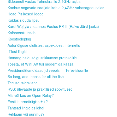
Sideameti vastus Tehnokratile 2,4GHz asjus
Kaebus segavate saatjate kohta 2,4GHz vabasagedusalas
Head Pisikesed Ideed
Kuidas siduda lipsu
Karol Wojtyla / Ioannes Paulus PP. II (Raivo Järvi jaoks)
Kolhoosnik testib…
Koostööleping
Autoriõiguse olulistest aspektidest Internetis
ITfest lingid
Hinnang haldusõigusrikkumise protokollile
Tõesta, et WinFAX tuli modemiga kaasa!
Presidendi(kandidaadi)d veebis — Terevisioonile
So long, and thanks for all the fish
Tee ise taldriklane
RSS: ülevaade ja praktilised soovitused
Mis või kes on Open Relay?
Eesti internetiriigiks # 1?
Tähtsad lingid esilehel
Reklaam või uurimus?