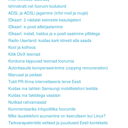
tehnokratt.net foorumi kodukord
ADSL ja ADSLi jagamine (infot meil ja mujal)
IDkaart: 2 nädalat esimeste kasutajateni
IDkaart: e-posti allkirjastamine
IDkaart: install, haldus ja e-posti saatmine piltidega
Radio Userland: kuidas kark kiiresti alla saada
Kool ja kolhoos
Kõik DivX teemad
Korduma kippuvad teemad foorumis
Autoritasude kompenseerimine (copying remuneration)
Manuaal ja pedaal
Tubli PR-firma internetiseeris terve Eesti
Kuidas ma tahtsin Samsungi mobiiltelefoni testida
Kuidas ma faktidega vassisin
Nutikad rahvamassid
Kommentaariks infopoliitika foorumile
Miks lauatelefoni suunamine on keerulisem kui Linux?
Tarkvarapatentide eelised ja puudused Eesti kontekstis