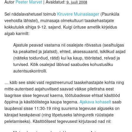
Autor
Peeter Marvet
|
Avaldatud:
9. juuli 2008
Sel nädalavahetusel toimub
Kiruvere Muinaslaager
(Paunküla
veehoidla lähistel), muinasaja olmekultuuri taaskehastajate
kokkutulek sihiga 9-12. sajand. Kuigi ürituse ametlik kirjeldus
algab karmilt:
Ajastule peavad vastama nii osalejate rõivastus (sealhulgas
ka peakatted ja jalatsid), ehted, aksessuaarid, isiklikud asjad
(näiteks toidunõud, rätid) kui ka kaup, tööriistad, relvad ja
turvised. Kõik osalejad läbivad saabudes kohustusliku
autentsuskontrolli.
… käib see siiski vaid registreerunud taaskehastajate kohta ning
mitte-autentsed asjahuvilised saavad väikse piletiraha eest
laagrisse sisse tegevust kaema, töötubadesse ehtsat käsitööd
õppima ja käsitöölistega kaupa tegema.
Ajakava kohaselt
saab
laupäeval sisse 11:30-19 ning suurema tegevuse alguseks on
kärajad keskpäeval (ning lõpetuseks lahinguretk rüüstajate
peletamiseks). Käsitöölisest tegevusest kirjutavad nad nii: