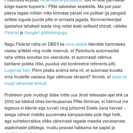
külge kaarte kopeeriv / PINe salvestav seadeldis. Ma just paar
päeva tagasi mõtsin miks kirevase pärast me politsei (ja pangad)
selliste lugude juurde pilte ei armasta jagada. Kommenteerijad
igastahes tahaksid teada ning netist leiab selliseid ohtralt, näiteks
Flickrist
ja
Google’i pildiotsinguga
.
Nagu Flickrist näha on DBS’il ka
oma veebis
klientide harimiseks
vastav artikkel ning mulle meenub, et Peterburis automaadist
raha võttes soovitas too veenduda, et automaadi välimus
kahtlane poleks (tõsi, puudus vist konkreetne referents-pilt).
Lugemist kah
. Põmt peaks andma teha nii, et automaat kuvaks
oma mudelile vastava õige välimuse ekraanil? Ilmneb, et
seda on
mujal vähemalt tehtud
.
Probleem pole muidugi üldse mitte uus (krati telesaate-ajal ehk ca
2002 sai käidud ühes bentsujaamas PINe filmimas, ei häirinud me
tegevus ei kliente ega turvat) ning juhtumid Eestis üsna harvad –
seega vahest miskiks suuremaks kampaaniaks pole õige hetk,
aga suhtekorraldus võiks vähemasti tagada meedia varustamise
asjakohaste piltidega, muidu peavad hakkama ise papist ja