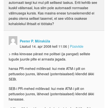
automaati isegi kui mul pilt sellisest taskus. Eriti kehtib see
kuskil välismaal, kus silm pole automaadi normaalse
välimusega kursis. Kas masina enese turvaelemendid ei
peaks olema sellisel tasemel, et see võõra osakese
kohalolekul lihtsalt ei töötaks?
Peeter P. Mõtsküla
Lisatud 14. apr 2008 kell 11:06
|
Püsiviide
> miks kirevase pärast me politsei (ja pangad) selliste
lugude juurde pilte ei armasta jagada.
hansa PR-mehed mõtlevad: kui meie ATM-i pilt on
pettuseloo juures, lähevad (potentsiaalsed) kliendid äkki
SEBi.
SEB-i PR-mehed mõtlevad: kui meie ATM-i pilt on
pettuseloo juures, lähevad (potentsiaalsed) kliendid äkki
hansasse.