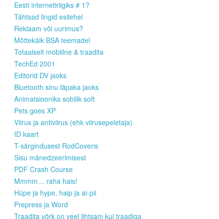
Eesti internetiriigiks # 1?
Tähtsad lingid esilehel
Reklaam või uurimus?
Mõttekäik BSA teemadel
Totaalselt mobiilne & traadita
TechEd 2001
Editorid DV jaoks
Bluetooth sinu läpaka jaoks
Animatsiooniks sobilik soft
Pets goes XP
Viirus ja antiviirus (ehk viirusepeletaja)
ID kaart
T-särgindusest RodCoveris
Sisu mänedzeerimisest
PDF Crash Course
Mmmm… raha hais!
Hüpe ja hype, haip ja ai-pii
Prepress ja Word
Traadita võrk on veel lihtsam kui traadiga