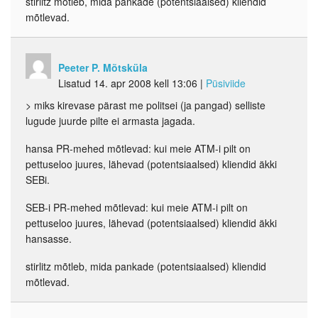
stirlitz mõtleb, mida pankade (potentsiaalsed) kliendid
mõtlevad.
Peeter P. Mõtsküla
Lisatud 14. apr 2008 kell 13:06
|
Püsiviide
> miks kirevase pärast me politsei (ja pangad) selliste
lugude juurde pilte ei armasta jagada.
hansa PR-mehed mõtlevad: kui meie ATM-i pilt on
pettuseloo juures, lähevad (potentsiaalsed) kliendid äkki
SEBi.
SEB-i PR-mehed mõtlevad: kui meie ATM-i pilt on
pettuseloo juures, lähevad (potentsiaalsed) kliendid äkki
hansasse.
stirlitz mõtleb, mida pankade (potentsiaalsed) kliendid
mõtlevad.