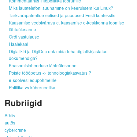
Kommentaariks infopoliitika foorumile
Miks lauatelefoni suunamine on keerulisem kui Linux?
Tarkvarapatentide eelised ja puudused Eesti kontekstis
Kaasamise veebivärava e. kaasamise e-keskkonna loomise
lähteülesanne
Ordi vastulause
Häälekaal
Digiallkiri ja DigiDoc ehk mida teha digiallkirjastatud
dokumendiga?
Kaasamislahenduse lähteülesanne
Poiste tööõpetus -> tehnoloogiakasvatus ?
e-soolvesi edupohmellile
Poliitika vs küberneetika
Rubriigid
Arhiiv
autõs
cybercrime