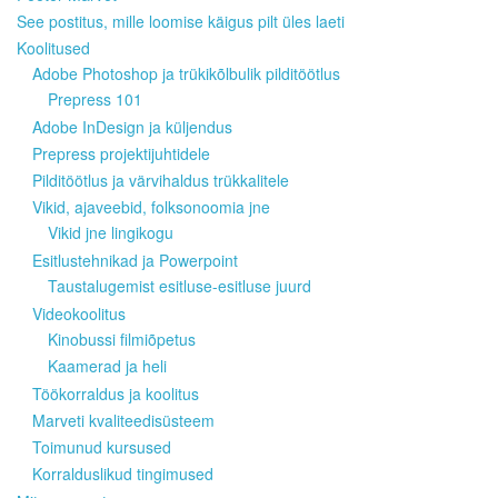
See postitus, mille loomise käigus pilt üles laeti
Koolitused
Adobe Photoshop ja trükikõlbulik pilditöötlus
Prepress 101
Adobe InDesign ja küljendus
Prepress projektijuhtidele
Pilditöötlus ja värvihaldus trükkalitele
Vikid, ajaveebid, folksonoomia jne
Vikid jne lingikogu
Esitlustehnikad ja Powerpoint
Taustalugemist esitluse-esitluse juurd
Videokoolitus
Kinobussi filmiõpetus
Kaamerad ja heli
Töökorraldus ja koolitus
Marveti kvaliteedisüsteem
Toimunud kursused
Korralduslikud tingimused