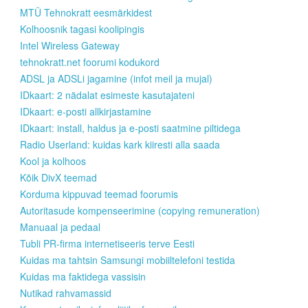
MTÜ Tehnokratt eesmärkidest
Kolhoosnik tagasi koolipingis
Intel Wireless Gateway
tehnokratt.net foorumi kodukord
ADSL ja ADSLi jagamine (infot meil ja mujal)
IDkaart: 2 nädalat esimeste kasutajateni
IDkaart: e-posti allkirjastamine
IDkaart: install, haldus ja e-posti saatmine piltidega
Radio Userland: kuidas kark kiiresti alla saada
Kool ja kolhoos
Kõik DivX teemad
Korduma kippuvad teemad foorumis
Autoritasude kompenseerimine (copying remuneration)
Manuaal ja pedaal
Tubli PR-firma internetiseeris terve Eesti
Kuidas ma tahtsin Samsungi mobiiltelefoni testida
Kuidas ma faktidega vassisin
Nutikad rahvamassid