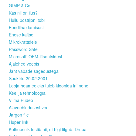
GIMP & Co
Kas nii on ilus?
Hullu postiljoni tõbi
Fondiihaldamisest
Enese kaitse
Mikrokrattidele
Password Safe
Microsofti OEM-litsentsidest
Ajalehed veebis
Jant vabade sagedustega
Spektrid 20.02.2001
Looja heameeleks tuleb kloonida inimene
Keel ja tehnoloogia
Vilma Pudeo
Ajaveebindusest veel
Jargon file
Hüper link
Kolhoosnik testib nii, et higi tilgub: Drupal