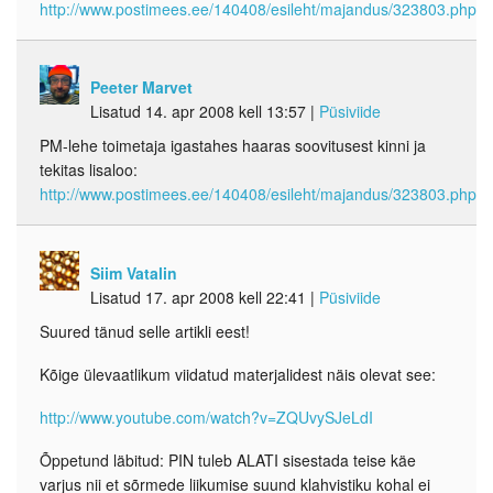
http://www.postimees.ee/140408/esileht/majandus/323803.php
Peeter Marvet
Lisatud 14. apr 2008 kell 13:57
|
Püsiviide
PM-lehe toimetaja igastahes haaras soovitusest kinni ja
tekitas lisaloo:
http://www.postimees.ee/140408/esileht/majandus/323803.php
Siim Vatalin
Lisatud 17. apr 2008 kell 22:41
|
Püsiviide
Suured tänud selle artikli eest!
Kõige ülevaatlikum viidatud materjalidest näis olevat see:
http://www.youtube.com/watch?v=ZQUvySJeLdI
Õppetund läbitud: PIN tuleb ALATI sisestada teise käe
varjus nii et sõrmede liikumise suund klahvistiku kohal ei