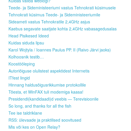
Kuidas valida weblogi?
Teede- ja Sideministeeriumi vastus Tehnokrati küsimusele
Tehnokrati küsimus Teede- ja Sideministeeriumile
Sideameti vastus Tehnokratile 2,4GHz asjus
Kaebus segavate saatjate kohta 2,4GHz vabasagedusalas
Head Pisikesed Ideed
Kuidas siduda lipsu
Karol Wojtyla / Ioannes Paulus PP. II (Raivo Järvi jaoks)
Kolhoosnik testib…
Koostööleping
Autoriõiguse olulistest aspektidest Internetis
ITfest lingid
Hinnang haldusõigusrikkumise protokollile
Tõesta, et WinFAX tuli modemiga kaasa!
Presidendi(kandidaadi)d veebis — Terevisioonile
So long, and thanks for all the fish
Tee ise taldriklane
RSS: ülevaade ja praktilised soovitused
Mis või kes on Open Relay?