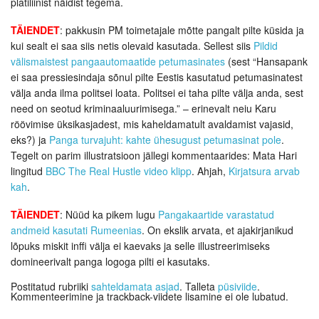
platiliinist näidist tegema.
TÄIENDET
: pakkusin PM toimetajale mõtte pangalt pilte küsida ja
kui sealt ei saa siis netis olevaid kasutada. Sellest siis
Pildid
välismaistest pangaautomaatide petumasinates
(sest “Hansapank
ei saa pressiesindaja sõnul pilte Eestis kasutatud petumasinatest
välja anda ilma politsei loata. Politsei ei taha pilte välja anda, sest
need on seotud kriminaaluurimisega.” – erinevalt neiu Karu
röövimise üksikasjadest, mis kaheldamatult avaldamist vajasid,
eks?) ja
Panga turvajuht: kahte ühesugust petumasinat pole
.
Tegelt on parim illustratsioon jällegi kommentaarides: Mata Hari
lingitud
BBC The Real Hustle video klipp
. Ahjah,
Kirjatsura arvab
kah
.
TÄIENDET
: Nüüd ka pikem lugu
Pangakaartide varastatud
andmeid kasutati Rumeenias
. On ekslik arvata, et ajakirjanikud
lõpuks miskit inffi välja ei kaevaks ja selle illustreerimiseks
domineerivalt panga logoga pilti ei kasutaks.
Postitatud rubriiki
sahteldamata asjad
. Talleta
püsiviide
.
Kommenteerimine ja trackback-viidete lisamine ei ole lubatud.