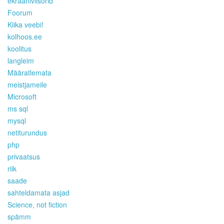
ekraaniviisorid
Foorum
Kiika veebi!
kolhoos.ee
koolitus
langleim
Määratlemata
meistjameile
Microsoft
ms sql
mysql
netiturundus
php
privaatsus
riik
saade
sahteldamata asjad
Science, not fiction
spämm