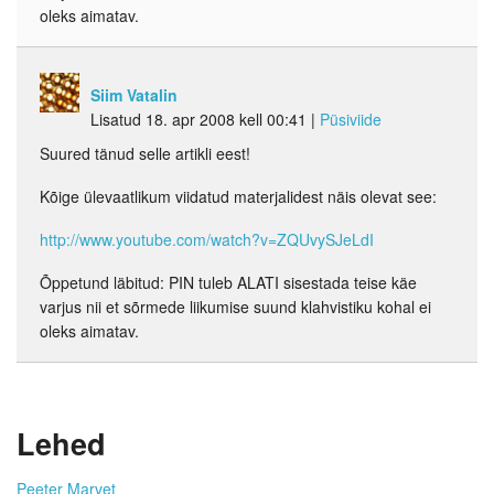
oleks aimatav.
Siim Vatalin
Lisatud 18. apr 2008 kell 00:41
|
Püsiviide
Suured tänud selle artikli eest!
Kõige ülevaatlikum viidatud materjalidest näis olevat see:
http://www.youtube.com/watch?v=ZQUvySJeLdI
Õppetund läbitud: PIN tuleb ALATI sisestada teise käe
varjus nii et sõrmede liikumise suund klahvistiku kohal ei
oleks aimatav.
Lehed
Peeter Marvet