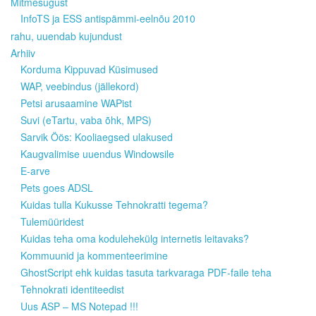
Mitmesugust
InfoTS ja ESS antispämmi-eelnõu 2010
rahu, uuendab kujundust
Arhiiv
Korduma Kippuvad Küsimused
WAP, veebindus (jällekord)
Petsi arusaamine WAPist
Suvi (eTartu, vaba õhk, MPS)
Sarvik Öös: Kooliaegsed ulakused
Kaugvalimise uuendus Windowsile
E-arve
Pets goes ADSL
Kuidas tulla Kukusse Tehnokratti tegema?
Tulemüüridest
Kuidas teha oma kodulehekülg internetis leitavaks?
Kommuunid ja kommenteerimine
GhostScript ehk kuidas tasuta tarkvaraga PDF-faile teha
Tehnokrati identiteedist
Uus ASP – MS Notepad !!!