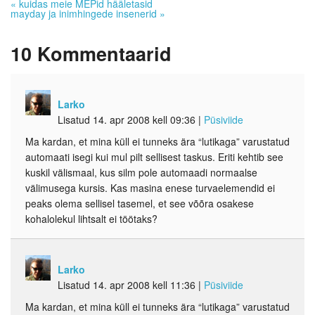
«
kuidas meie MEPid hääletasid
mayday ja inimhingede insenerid
»
10
Kommentaarid
Larko
Lisatud 14. apr 2008 kell 09:36
|
Püsiviide
Ma kardan, et mina küll ei tunneks ära “lutikaga” varustatud
automaati isegi kui mul pilt sellisest taskus. Eriti kehtib see
kuskil välismaal, kus silm pole automaadi normaalse
välimusega kursis. Kas masina enese turvaelemendid ei
peaks olema sellisel tasemel, et see võõra osakese
kohalolekul lihtsalt ei töötaks?
Larko
Lisatud 14. apr 2008 kell 11:36
|
Püsiviide
Ma kardan, et mina küll ei tunneks ära “lutikaga” varustatud