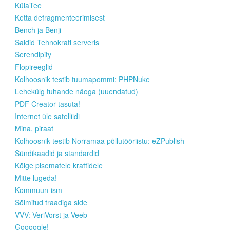
KülaTee
Ketta defragmenteerimisest
Bench ja Benji
Saidid Tehnokrati serveris
Serendipity
Flopireeglid
Kolhoosnik testib tuumapommi: PHPNuke
Lehekülg tuhande näoga (uuendatud)
PDF Creator tasuta!
Internet üle satelliidi
Mina, piraat
Kolhoosnik testib Norramaa põllutööriistu: eZPublish
Sündikaadid ja standardid
Kõige pisematele krattidele
Mitte lugeda!
Kommuun-ism
Sõlmitud traadiga side
VVV: VeriVorst ja Veeb
Goooogle!