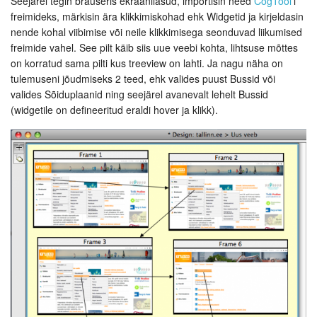
Seejärel tegin brauseris ekraanilasud, importisin need
CogTool
’i
freimideks, märkisin ära klikkimiskohad ehk Widgetid ja kirjeldasin
nende kohal viibimise või neile klikkimisega seonduvad liikumised
freimide vahel. See pilt käib siis uue veebi kohta, lihtsuse mõttes
on korratud sama pilti kus treeview on lahti. Ja nagu näha on
tulemuseni jõudmiseks 2 teed, ehk valides puust Bussid või
valides Sõiduplaanid ning seejärel avanevalt lehelt Bussid
(widgetile on defineeritud eraldi hover ja klikk).