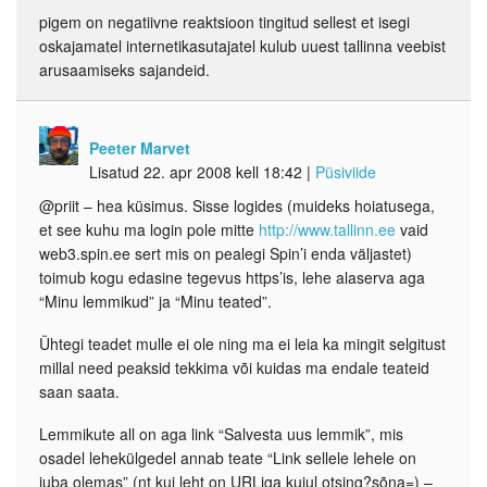
pigem on negatiivne reaktsioon tingitud sellest et isegi
oskajamatel internetikasutajatel kulub uuest tallinna veebist
arusaamiseks sajandeid.
Peeter Marvet
Lisatud 22. apr 2008 kell 18:42
|
Püsiviide
@priit – hea küsimus. Sisse logides (muideks hoiatusega,
et see kuhu ma login pole mitte
http://www.tallinn.ee
vaid
web3.spin.ee sert mis on pealegi Spin’i enda väljastet)
toimub kogu edasine tegevus https’is, lehe alaserva aga
“Minu lemmikud” ja “Minu teated”.
Ühtegi teadet mulle ei ole ning ma ei leia ka mingit selgitust
millal need peaksid tekkima või kuidas ma endale teateid
saan saata.
Lemmikute all on aga link “Salvesta uus lemmik”, mis
osadel lehekülgedel annab teate “Link sellele lehele on
juba olemas” (nt kui leht on URLiga kujul otsing?sõna=) –