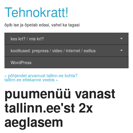
Tehnokratt!
õpib ise ja õpetab edasi, vahel ka tagasi
kes krt? / mis krt?
koolitused: prepress / video / internet / esitlus
WordPress
«
põhjendet arvamust tallinn.ee kohta?
tallinn.ee ettekanne veebis
»
puumenüü vanast
tallinn.ee'st 2x
aeglasem