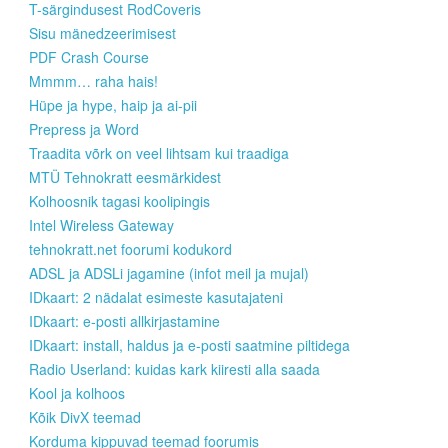
T-särgindusest RodCoveris
Sisu mänedzeerimisest
PDF Crash Course
Mmmm… raha hais!
Hüpe ja hype, haip ja ai-pii
Prepress ja Word
Traadita võrk on veel lihtsam kui traadiga
MTÜ Tehnokratt eesmärkidest
Kolhoosnik tagasi koolipingis
Intel Wireless Gateway
tehnokratt.net foorumi kodukord
ADSL ja ADSLi jagamine (infot meil ja mujal)
IDkaart: 2 nädalat esimeste kasutajateni
IDkaart: e-posti allkirjastamine
IDkaart: install, haldus ja e-posti saatmine piltidega
Radio Userland: kuidas kark kiiresti alla saada
Kool ja kolhoos
Kõik DivX teemad
Korduma kippuvad teemad foorumis