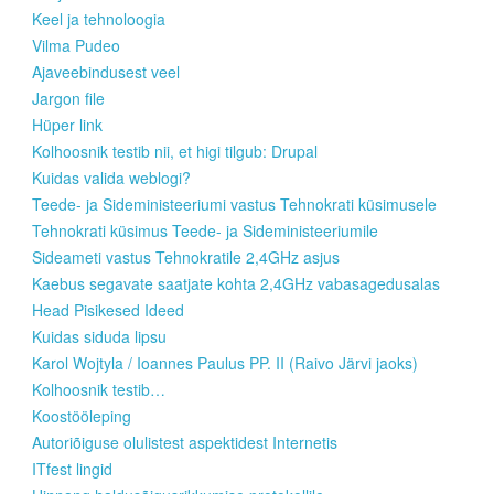
Keel ja tehnoloogia
Vilma Pudeo
Ajaveebindusest veel
Jargon file
Hüper link
Kolhoosnik testib nii, et higi tilgub: Drupal
Kuidas valida weblogi?
Teede- ja Sideministeeriumi vastus Tehnokrati küsimusele
Tehnokrati küsimus Teede- ja Sideministeeriumile
Sideameti vastus Tehnokratile 2,4GHz asjus
Kaebus segavate saatjate kohta 2,4GHz vabasagedusalas
Head Pisikesed Ideed
Kuidas siduda lipsu
Karol Wojtyla / Ioannes Paulus PP. II (Raivo Järvi jaoks)
Kolhoosnik testib…
Koostööleping
Autoriõiguse olulistest aspektidest Internetis
ITfest lingid