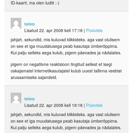
ID-kaarti, ma olen ludiit :-)
toivo
Lisatud 22. apr 2008 kell 17:18
|
Püsiviide
jahjah, sekundid, mis kuluvad klikkideks. aga vast olulisem
on see et iga muudatusega peab kasutaja ümberõppima.
Kui palju selleks aega kulub, pigem päevades ja nädalates.
pigem on negatiivne reaktsioon tingitud sellest et isegi
oskajamatel internetikasutajatel kulub uuest tallinna veebist
arusaamiseks sajandeid.
toivo
Lisatud 22. apr 2008 kell 19:18
|
Püsiviide
jahjah, sekundid, mis kuluvad klikkideks. aga vast olulisem
on see et iga muudatusega peab kasutaja ümberõppima.
Kui palju selleks aega kulub, pigem päevades ja nädalates.