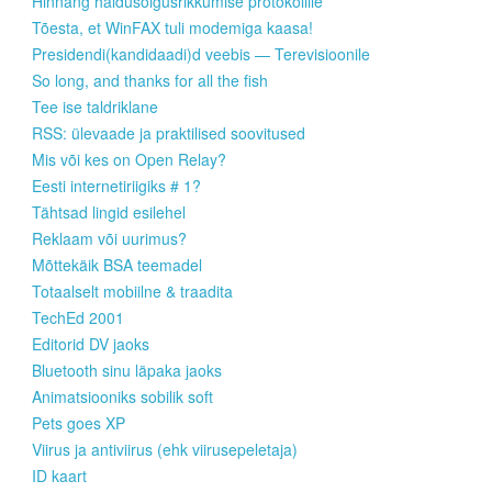
Hinnang haldusõigusrikkumise protokollile
Tõesta, et WinFAX tuli modemiga kaasa!
Presidendi(kandidaadi)d veebis — Terevisioonile
So long, and thanks for all the fish
Tee ise taldriklane
RSS: ülevaade ja praktilised soovitused
Mis või kes on Open Relay?
Eesti internetiriigiks # 1?
Tähtsad lingid esilehel
Reklaam või uurimus?
Mõttekäik BSA teemadel
Totaalselt mobiilne & traadita
TechEd 2001
Editorid DV jaoks
Bluetooth sinu läpaka jaoks
Animatsiooniks sobilik soft
Pets goes XP
Viirus ja antiviirus (ehk viirusepeletaja)
ID kaart