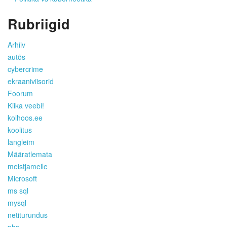
Rubriigid
Arhiiv
autõs
cybercrime
ekraaniviisorid
Foorum
Kiika veebi!
kolhoos.ee
koolitus
langleim
Määratlemata
meistjameile
Microsoft
ms sql
mysql
netiturundus
php