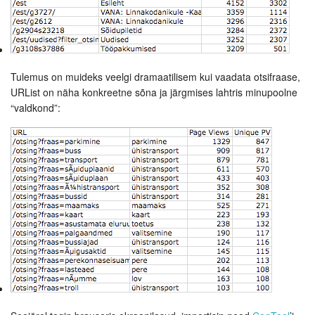
Tulemus on muideks veelgi dramaatilisem kui vaadata otsifraase,
URList on näha konkreetne sõna ja järgmises lahtris minupoolne
“valdkond”: