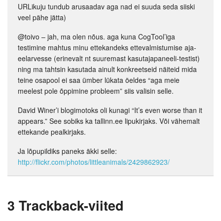
URLikuju tundub arusaadav aga nad ei suuda seda siiski
veel pähe jätta)
@toivo – jah, ma olen nõus. aga kuna CogTool’iga
testimine mahtus minu ettekandeks ettevalmistumise aja-
eelarvesse (erinevalt nt suuremast kasutajapaneeli-testist)
ning ma tahtsin kasutada ainult konkreetseid näiteid mida
teine osapool ei saa ümber lükata öeldes “aga meie
meelest pole õppimine probleem” siis valisin selle.
David Winer’i blogimotoks oli kunagi “It’s even worse than it
appears.” See sobiks ka tallinn.ee lipukirjaks. Või vähemalt
ettekande pealkirjaks.
Ja lõpupildiks paneks äkki selle:
http://flickr.com/photos/littleanimals/2429862923/
3
Trackback-viited