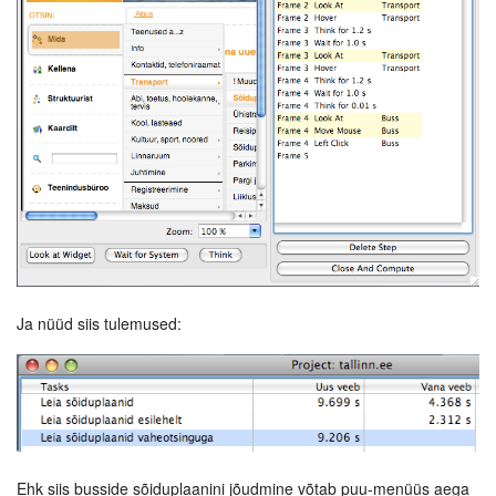
Ja nüüd siis tulemused:
Ehk siis busside sõiduplaanini jõudmine võtab puu-menüüs aega