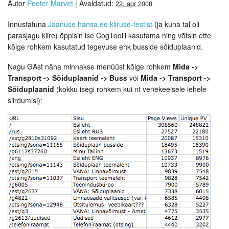
Autor
Peeter Marvet
|
Avaldatud:
22. apr 2008
Innustatuna
Jaanuse hansa.ee kiiruse-testist
(ja kuna tal oli
parasjagu kiire) õppisin ise CogTool’i kasutama ning võtsin ette
kõige rohkem kasutatud tegevuse ehk busside sõiduplaanid.
Nagu GAst näha minnakse menüüst kõige rohkem
Mida ->
Transport -> Sõiduplaanid -> Buss
või
Mida -> Transport ->
Sõiduplaanid
(kokku isegi rohkem kui nt venekeelsele lehele
siirdumisi):