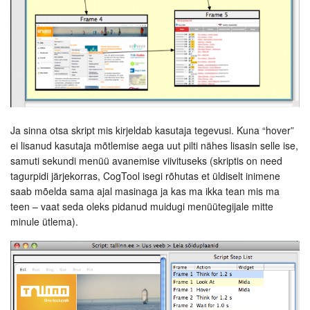
Ja sinna otsa skript mis kirjeldab kasutaja tegevusi. Kuna “hover”
ei lisanud kasutaja mõtlemise aega uut pilti nähes lisasin selle ise,
samuti sekundi menüü avanemise viivituseks (skriptis on need
tagurpidi järjekorras, CogTool isegi rõhutas et üldiselt inimene
saab mõelda sama ajal masinaga ja kas ma ikka tean mis ma
teen – vaat seda oleks pidanud muidugi menüütegijale mitte
minule ütlema).