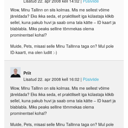
Lisatud 22. apr 2008 kell 14:02
|
Püsiviide
Wow, Minu Tallinn on siis kolmas. Mis me sellest võime
järeldada? Eks ikka seda, et praktiliselt iga külastaja klikib
sellel, kuna pakub huvi ja saab oma tala kätte – ID kaart ja
blablabla. Miks peaks selline tõmmekas olema
prominentsel kohal?
Muide, Pets, misasi selle Minu Tallinna taga on? Mul pole
ID-kaarti, ma olen ludiit :-)
Priit
Lisatud 22. apr 2008 kell 16:02
|
Püsiviide
Wow, Minu Tallinn on siis kolmas. Mis me sellest võime
järeldada? Eks ikka seda, et praktiliselt iga külastaja klikib
sellel, kuna pakub huvi ja saab oma tala kätte – ID kaart ja
blablabla. Miks peaks selline tõmmekas olema
prominentsel kohal?
Muide, Pets, misasi selle Minu Tallinna taga on? Mul pole