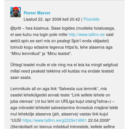
Peeter Marvet
Lisatud 22. apr 2008 kell 20:42
|
Püsiviide
@priit – hea küsimus. Sisse logides (muideks hoiatusega,
et see kuhu ma login pole mitte
http://www.tallinn.ee
vaid
web3.spin.ee sert mis on pealegi Spin’i enda väljastet)
toimub kogu edasine tegevus https’is, lehe alaserva aga
“Minu lemmikud” ja “Minu teated”.
Ühtegi teadet mulle ei ole ning ma ei leia ka mingit selgitust
millal need peaksid tekkima või kuidas ma endale teateid
saan saata.
Lemmikute all on aga link “Salvesta uus lemmik”, mis
osadel lehekülgedel annab teate “Link sellele lehele on
juba olemas” (nt kui leht on URLiga kujul otsing?sõna=) –
aga mõnedel lehtedel salvestamine õnnestub misjärel tekib
mul lehekülje alaserva (jah, alaserva) vastav link kujul
“UUS!
https://www.tallinn.ee/g2229s19881
22.04.2008″
(tõenäoliselt on teenus mõeldud inimestele, kellele selline