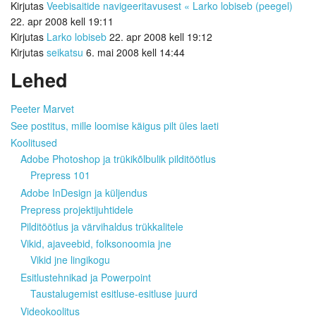
Kirjutas
Veebisaitide navigeeritavusest « Larko lobiseb (peegel)
22. apr 2008 kell 19:11
Kirjutas
Larko lobiseb
22. apr 2008 kell 19:12
Kirjutas
seikatsu
6. mai 2008 kell 14:44
Lehed
Peeter Marvet
See postitus, mille loomise käigus pilt üles laeti
Koolitused
Adobe Photoshop ja trükikõlbulik pilditöötlus
Prepress 101
Adobe InDesign ja küljendus
Prepress projektijuhtidele
Pilditöötlus ja värvihaldus trükkalitele
Vikid, ajaveebid, folksonoomia jne
Vikid jne lingikogu
Esitlustehnikad ja Powerpoint
Taustalugemist esitluse-esitluse juurd
Videokoolitus