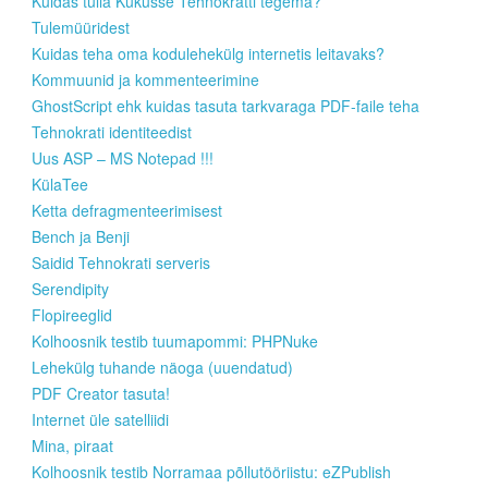
Kuidas tulla Kukusse Tehnokratti tegema?
Tulemüüridest
Kuidas teha oma kodulehekülg internetis leitavaks?
Kommuunid ja kommenteerimine
GhostScript ehk kuidas tasuta tarkvaraga PDF-faile teha
Tehnokrati identiteedist
Uus ASP – MS Notepad !!!
KülaTee
Ketta defragmenteerimisest
Bench ja Benji
Saidid Tehnokrati serveris
Serendipity
Flopireeglid
Kolhoosnik testib tuumapommi: PHPNuke
Lehekülg tuhande näoga (uuendatud)
PDF Creator tasuta!
Internet üle satelliidi
Mina, piraat
Kolhoosnik testib Norramaa põllutööriistu: eZPublish