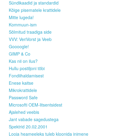
Sündikaadid ja standardid
Kõige pisematele krattidele
Mitte lugeda!
Kommuun-ism
Sõlmitud traadiga side
VVV: VeriVorst ja Veeb
Goooogle!
GIMP & Co
Kas nii on ilus?
Hullu postiljoni tõbi
Fondiihaldamisest
Enese kaitse
Mikrokrattidele
Password Safe
Microsofti OEM-litsentsidest
Ajalehed veebis
Jant vabade sagedustega
Spektrid 20.02.2001
Looja heameeleks tuleb kloonida inimene