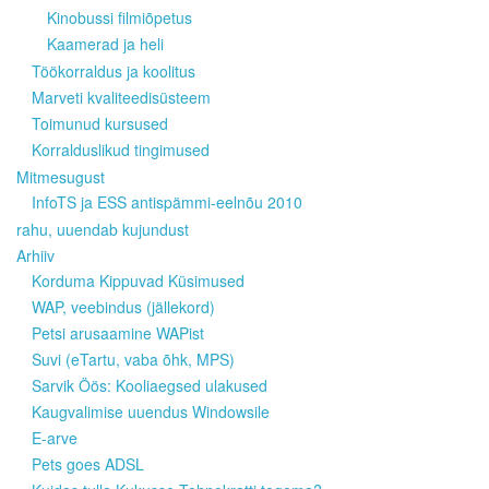
Kinobussi filmiõpetus
Kaamerad ja heli
Töökorraldus ja koolitus
Marveti kvaliteedisüsteem
Toimunud kursused
Korralduslikud tingimused
Mitmesugust
InfoTS ja ESS antispämmi-eelnõu 2010
rahu, uuendab kujundust
Arhiiv
Korduma Kippuvad Küsimused
WAP, veebindus (jällekord)
Petsi arusaamine WAPist
Suvi (eTartu, vaba õhk, MPS)
Sarvik Öös: Kooliaegsed ulakused
Kaugvalimise uuendus Windowsile
E-arve
Pets goes ADSL