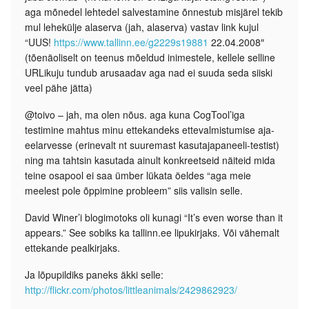
aga mõnedel lehtedel salvestamine õnnestub misjärel tekib
mul lehekülje alaserva (jah, alaserva) vastav link kujul
“UUS!
https://www.tallinn.ee/g2229s19881
22.04.2008″
(tõenäoliselt on teenus mõeldud inimestele, kellele selline
URLikuju tundub arusaadav aga nad ei suuda seda siiski
veel pähe jätta)
@toivo – jah, ma olen nõus. aga kuna CogTool’iga
testimine mahtus minu ettekandeks ettevalmistumise aja-
eelarvesse (erinevalt nt suuremast kasutajapaneeli-testist)
ning ma tahtsin kasutada ainult konkreetseid näiteid mida
teine osapool ei saa ümber lükata öeldes “aga meie
meelest pole õppimine probleem” siis valisin selle.
David Winer’i blogimotoks oli kunagi “It’s even worse than it
appears.” See sobiks ka tallinn.ee lipukirjaks. Või vähemalt
ettekande pealkirjaks.
Ja lõpupildiks paneks äkki selle:
http://flickr.com/photos/littleanimals/2429862923/