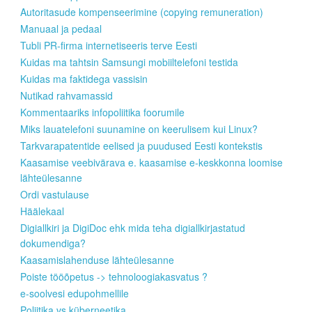
Autoritasude kompenseerimine (copying remuneration)
Manuaal ja pedaal
Tubli PR-firma internetiseeris terve Eesti
Kuidas ma tahtsin Samsungi mobiiltelefoni testida
Kuidas ma faktidega vassisin
Nutikad rahvamassid
Kommentaariks infopoliitika foorumile
Miks lauatelefoni suunamine on keerulisem kui Linux?
Tarkvarapatentide eelised ja puudused Eesti kontekstis
Kaasamise veebivärava e. kaasamise e-keskkonna loomise
lähteülesanne
Ordi vastulause
Häälekaal
Digiallkiri ja DigiDoc ehk mida teha digiallkirjastatud
dokumendiga?
Kaasamislahenduse lähteülesanne
Poiste tööõpetus -> tehnoloogiakasvatus ?
e-soolvesi edupohmellile
Poliitika vs küberneetika