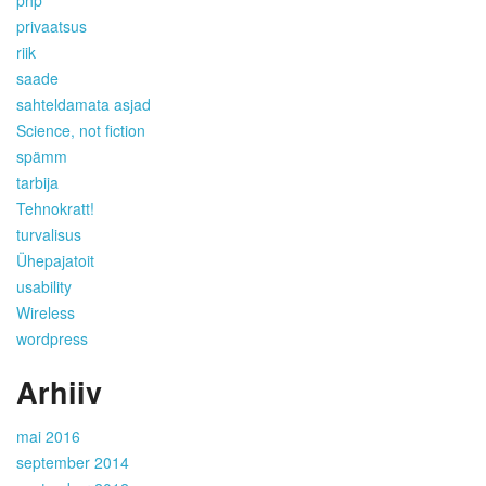
privaatsus
riik
saade
sahteldamata asjad
Science, not fiction
spämm
tarbija
Tehnokratt!
turvalisus
Ühepajatoit
usability
Wireless
wordpress
Arhiiv
mai 2016
september 2014