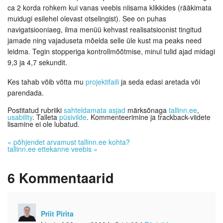
ca 2 korda rohkem kui vanas veebis niisama klikkides (rääkimata
muidugi esilehel olevast otselingist). See on puhas
navigatsiooniaeg, ilma menüü kehvast realisatsioonist tingitud
jamade ning vajaduseta mõelda selle üle kust ma peaks need
leidma. Tegin stopperiga kontrollmõõtmise, minul tulid ajad midagi
9,3 ja 4,7 sekundit.
Kes tahab võib võtta mu
projektifaili
ja seda edasi aretada või
parendada.
Postitatud rubriiki
sahteldamata asjad
märksõnaga
tallinn.ee
,
usability
. Talleta
püsiviide
. Kommenteerimine ja trackback-viidete
lisamine ei ole lubatud.
«
põhjendet arvamust tallinn.ee kohta?
tallinn.ee ettekanne veebis
»
6
Kommentaarid
Priit Pirita