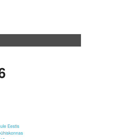
6
ule Eestis
oühiskonnas