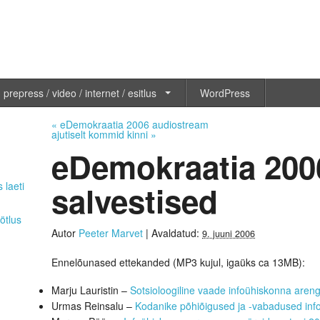
 prepress / video / internet / esitlus
WordPress
«
eDemokraatia 2006 audiostream
ajutiselt kommid kinni
»
eDemokraatia 200
salvestised
 laeti
ötlus
Autor
Peeter Marvet
|
Avaldatud:
9. juuni 2006
Ennelõunased ettekanded (MP3 kujul, igaüks ca 13MB):
Marju Lauristin –
Sotsioloogiline vaade infoühiskonna areng
Urmas Reinsalu –
Kodanike põhiõigused ja -vabadused inf