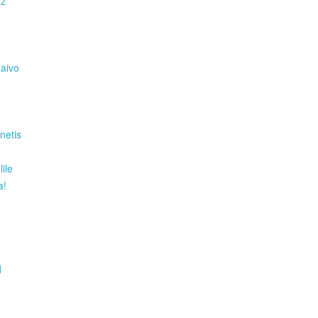
Hz
Raivo
netis
ile
a!
d