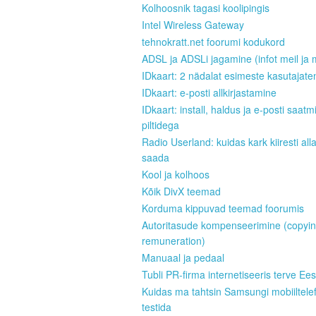
Kolhoosnik tagasi koolipingis
Intel Wireless Gateway
tehnokratt.net foorumi kodukord
ADSL ja ADSLi jagamine (infot meil ja 
IDkaart: 2 nädalat esimeste kasutajate
IDkaart: e-posti allkirjastamine
IDkaart: install, haldus ja e-posti saatm
piltidega
Radio Userland: kuidas kark kiiresti all
saada
Kool ja kolhoos
Kõik DivX teemad
Korduma kippuvad teemad foorumis
Autoritasude kompenseerimine (copyi
remuneration)
Manuaal ja pedaal
Tubli PR-firma internetiseeris terve Ees
Kuidas ma tahtsin Samsungi mobiiltele
testida