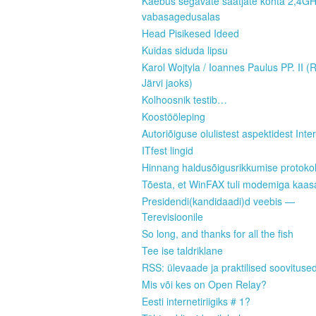
Kaebus segavate saatjate kohta 2,4G
vabasagedusalas
Head Pisikesed Ideed
Kuidas siduda lipsu
Karol Wojtyla / Ioannes Paulus PP. II (
Järvi jaoks)
Kolhoosnik testib…
Koostööleping
Autoriõiguse olulistest aspektidest Inter
ITfest lingid
Hinnang haldusõigusrikkumise protokoll
Tõesta, et WinFAX tuli modemiga kaas
Presidendi(kandidaadi)d veebis —
Terevisioonile
So long, and thanks for all the fish
Tee ise taldriklane
RSS: ülevaade ja praktilised soovituse
Mis või kes on Open Relay?
Eesti internetiriigiks # 1?