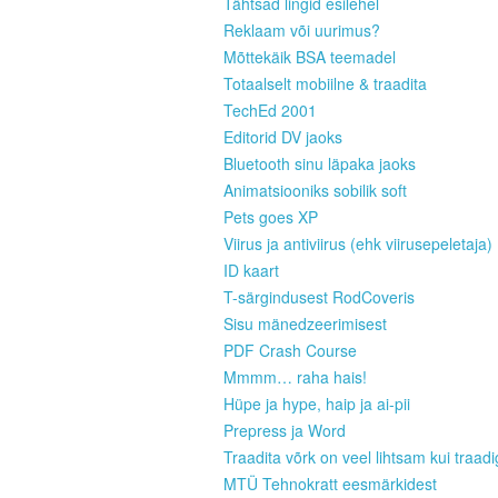
Tähtsad lingid esilehel
Reklaam või uurimus?
Mõttekäik BSA teemadel
Totaalselt mobiilne & traadita
TechEd 2001
Editorid DV jaoks
Bluetooth sinu läpaka jaoks
Animatsiooniks sobilik soft
Pets goes XP
Viirus ja antiviirus (ehk viirusepeletaja)
ID kaart
T-särgindusest RodCoveris
Sisu mänedzeerimisest
PDF Crash Course
Mmmm… raha hais!
Hüpe ja hype, haip ja ai-pii
Prepress ja Word
Traadita võrk on veel lihtsam kui traad
MTÜ Tehnokratt eesmärkidest