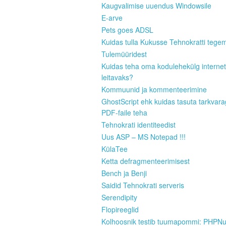
Kaugvalimise uuendus Windowsile
E-arve
Pets goes ADSL
Kuidas tulla Kukusse Tehnokratti tege
Tulemüüridest
Kuidas teha oma kodulehekülg internet
leitavaks?
Kommuunid ja kommenteerimine
GhostScript ehk kuidas tasuta tarkvar
PDF-faile teha
Tehnokrati identiteedist
Uus ASP – MS Notepad !!!
KülaTee
Ketta defragmenteerimisest
Bench ja Benji
Saidid Tehnokrati serveris
Serendipity
Flopireeglid
Kolhoosnik testib tuumapommi: PHPN