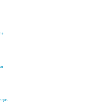
ene
pal
asjus