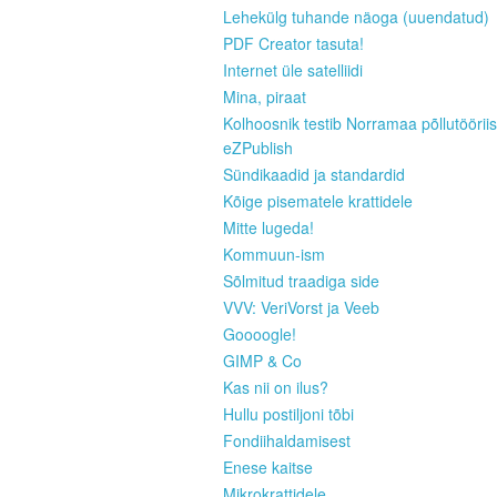
Lehekülg tuhande näoga (uuendatud)
PDF Creator tasuta!
Internet üle satelliidi
Mina, piraat
Kolhoosnik testib Norramaa põllutööriis
eZPublish
Sündikaadid ja standardid
Kõige pisematele krattidele
Mitte lugeda!
Kommuun-ism
Sõlmitud traadiga side
VVV: VeriVorst ja Veeb
Goooogle!
GIMP & Co
Kas nii on ilus?
Hullu postiljoni tõbi
Fondiihaldamisest
Enese kaitse
Mikrokrattidele