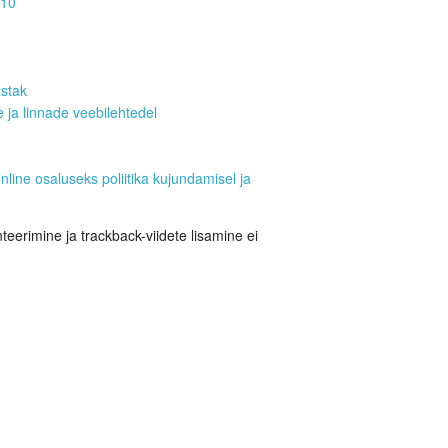
010
stak
 ja linnade veebilehtedel
ine osaluseks poliitika kujundamisel ja
eerimine ja trackback-viidete lisamine ei