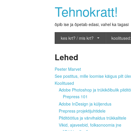
Tehnokratt!
õpib ise ja õpetab edasi, vahel ka tagasi
kes krt? / mis krt?
koolitused:
Lehed
Peeter Marvet
See postitus, mille loomise käigus pilt üles
Koolitused
Adobe Photoshop ja trükikõlbulik pilditö
Prepress 101
Adobe InDesign ja küljendus
Prepress projektijuhtidele
Pilditöötlus ja värvihaldus trükkalitele
Vikid, ajaveebid, folksonoomia jne