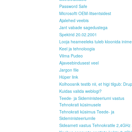
Password Safe
Microsofti OEM-litsentsidest
Ajalehed veebis
Jant vabade sagedustega
Spektrid 20.02.2001
Looja heameeleks tuleb kloonida inim
Keel ja tehnoloogia
Vilma Pudeo
Ajaveebindusest veel
Jargon file
Hüper link
Kolhoosnik testib nii, et higi tilgub: Dru
Kuidas valida weblogi?
Teede- ja Sideministeeriumi vastus
Tehnokrati küsimusele
Tehnokrati küsimus Teede- ja
Sideministeeriumile
Sideameti vastus Tehnokratile 2,4GHz 