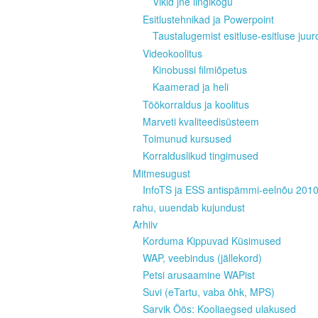
Vikid jne lingikogu
Esitlustehnikad ja Powerpoint
Taustalugemist esitluse-esitluse juur
Videokoolitus
Kinobussi filmiõpetus
Kaamerad ja heli
Töökorraldus ja koolitus
Marveti kvaliteedisüsteem
Toimunud kursused
Korralduslikud tingimused
Mitmesugust
InfoTS ja ESS antispämmi-eelnõu 201
rahu, uuendab kujundust
Arhiiv
Korduma Kippuvad Küsimused
WAP, veebindus (jällekord)
Petsi arusaamine WAPist
Suvi (eTartu, vaba õhk, MPS)
Sarvik Öös: Kooliaegsed ulakused