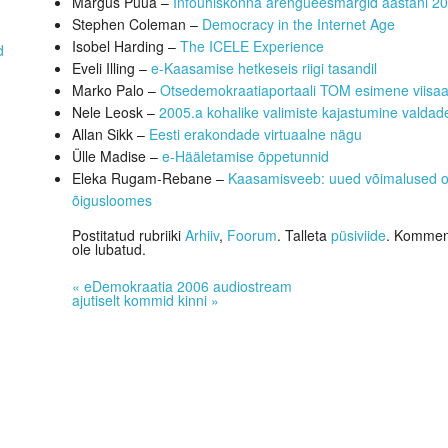
Margus Püüa –
Infoühiskonna arengueesmärgid aastani 2
Stephen Coleman –
Democracy in the Internet Age
Isobel Harding –
The ICELE Experience
d
Eveli Illing –
e-Kaasamise hetkeseis riigi tasandil
Marko Palo –
Otsedemokraatiaportaali TOM esimene viisaa
Nele Leosk –
2005.a kohalike valimiste kajastumine valdade
Allan Sikk –
Eesti erakondade virtuaalne nägu
Ülle Madise –
e-Hääletamise õppetunnid
Eleka Rugam-Rebane –
Kaasamisveeb: uued võimalused onl
õigusloomes
Postitatud rubriiki
Arhiiv
,
Foorum
. Talleta
püsiviide
. Komment
ole lubatud.
0
«
eDemokraatia 2006 audiostream
ajutiselt kommid kinni
»