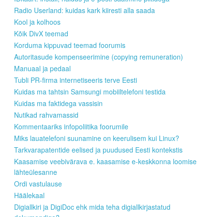
Radio Userland: kuidas kark kiiresti alla saada
Kool ja kolhoos
Kõik DivX teemad
Korduma kippuvad teemad foorumis
Autoritasude kompenseerimine (copying remuneration)
Manuaal ja pedaal
Tubli PR-firma internetiseeris terve Eesti
Kuidas ma tahtsin Samsungi mobiiltelefoni testida
Kuidas ma faktidega vassisin
Nutikad rahvamassid
Kommentaariks infopoliitika foorumile
Miks lauatelefoni suunamine on keerulisem kui Linux?
Tarkvarapatentide eelised ja puudused Eesti kontekstis
Kaasamise veebivärava e. kaasamise e-keskkonna loomise
lähteülesanne
Ordi vastulause
Häälekaal
Digiallkiri ja DigiDoc ehk mida teha digiallkirjastatud