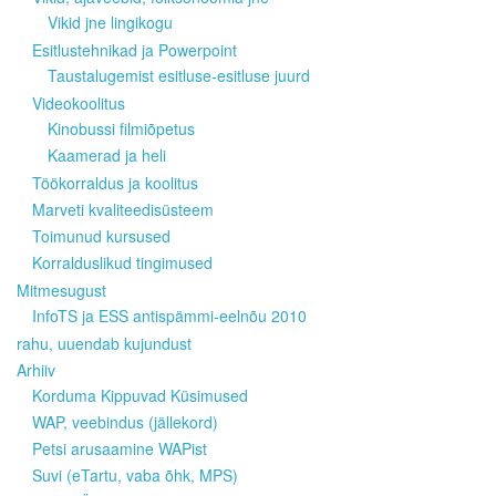
Vikid jne lingikogu
Esitlustehnikad ja Powerpoint
Taustalugemist esitluse-esitluse juurd
Videokoolitus
Kinobussi filmiõpetus
Kaamerad ja heli
Töökorraldus ja koolitus
Marveti kvaliteedisüsteem
Toimunud kursused
Korralduslikud tingimused
Mitmesugust
InfoTS ja ESS antispämmi-eelnõu 2010
rahu, uuendab kujundust
Arhiiv
Korduma Kippuvad Küsimused
WAP, veebindus (jällekord)
Petsi arusaamine WAPist
Suvi (eTartu, vaba õhk, MPS)