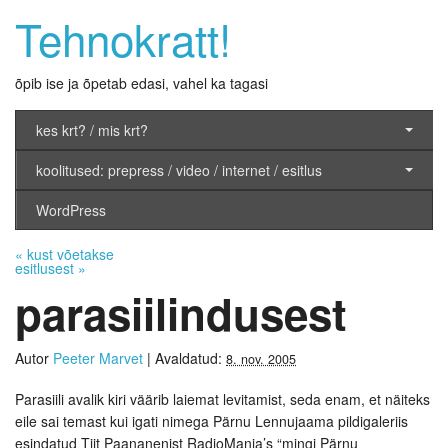
Tehnokratt!
õpib ise ja õpetab edasi, vahel ka tagasi
kes krt? / mis krt?
koolitused: prepress / video / internet / esitlus
WordPress
«
kust võetakse
esitlusest
»
parasiilindusest
Autor
Peeter Marvet
|
Avaldatud:
8. nov. 2005
Parasiili avalik kiri väärib laiemat levitamist, seda enam, et näiteks
eile sai temast kui igati nimega Pärnu Lennujaama pildigaleriis
esindatud Tiit Paananenist RadioMania’s “mingi Pärnu