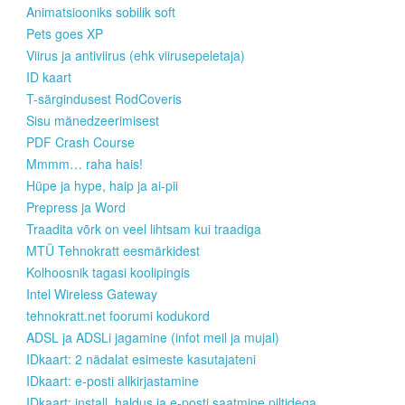
Animatsiooniks sobilik soft
Pets goes XP
Viirus ja antiviirus (ehk viirusepeletaja)
ID kaart
T-särgindusest RodCoveris
Sisu mänedzeerimisest
PDF Crash Course
Mmmm… raha hais!
Hüpe ja hype, haip ja ai-pii
Prepress ja Word
Traadita võrk on veel lihtsam kui traadiga
MTÜ Tehnokratt eesmärkidest
Kolhoosnik tagasi koolipingis
Intel Wireless Gateway
tehnokratt.net foorumi kodukord
ADSL ja ADSLi jagamine (infot meil ja mujal)
IDkaart: 2 nädalat esimeste kasutajateni
IDkaart: e-posti allkirjastamine
IDkaart: install, haldus ja e-posti saatmine piltidega