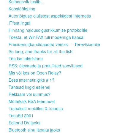
Kolhoosnik testib…
Koostööleping
Autoriõiguse olulistest aspektidest Internetis
ITfest lingid
Hinnang haldusõigusrikkumise protokollile
Tõesta, et WinFAX tuli modemiga kaasa!
Presidendi(kandidaadi)d veebis — Terevisioonile
So long, and thanks for all the fish
Tee ise taldriklane
RSS: ülevaade ja praktilised soovitused
Mis või kes on Open Relay?
Eesti internetiriigiks # 1?
Tähtsad lingid esilehel
Reklaam või uurimus?
Mõttekäik BSA teemadel
Totaalselt mobiilne & traadita
TechEd 2001
Editorid DV jaoks
Bluetooth sinu läpaka jaoks