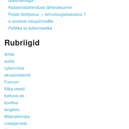
dokumendiga?
Kaasamislahenduse lähteülesanne
Poiste tööõpetus -> tehnoloogiakasvatus ?
e-soolvesi edupohmellile
Poliitika vs küberneetika
Rubriigid
Arhiiv
autõs
cybercrime
ekraaniviisorid
Foorum
Kiika veebi!
kolhoos.ee
koolitus
langleim
Määratlemata
meistjameile