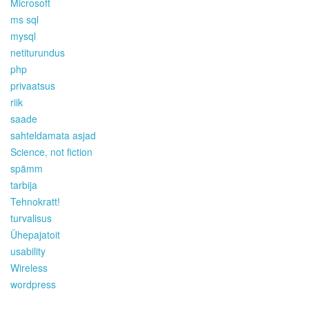
Microsoft
ms sql
mysql
netiturundus
php
privaatsus
riik
saade
sahteldamata asjad
Science, not fiction
spämm
tarbija
Tehnokratt!
turvalisus
Ühepajatoit
usability
Wireless
wordpress