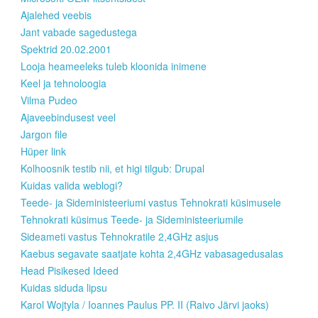
Ajalehed veebis
Jant vabade sagedustega
Spektrid 20.02.2001
Looja heameeleks tuleb kloonida inimene
Keel ja tehnoloogia
Vilma Pudeo
Ajaveebindusest veel
Jargon file
Hüper link
Kolhoosnik testib nii, et higi tilgub: Drupal
Kuidas valida weblogi?
Teede- ja Sideministeeriumi vastus Tehnokrati küsimusele
Tehnokrati küsimus Teede- ja Sideministeeriumile
Sideameti vastus Tehnokratile 2,4GHz asjus
Kaebus segavate saatjate kohta 2,4GHz vabasagedusalas
Head Pisikesed Ideed
Kuidas siduda lipsu
Karol Wojtyla / Ioannes Paulus PP. II (Raivo Järvi jaoks)