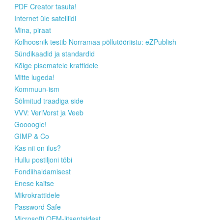
PDF Creator tasuta!
Internet üle satelliidi
Mina, piraat
Kolhoosnik testib Norramaa põllutööriistu: eZPublish
Sündikaadid ja standardid
Kõige pisematele krattidele
Mitte lugeda!
Kommuun-ism
Sõlmitud traadiga side
VVV: VeriVorst ja Veeb
Goooogle!
GIMP & Co
Kas nii on ilus?
Hullu postiljoni tõbi
Fondiihaldamisest
Enese kaitse
Mikrokrattidele
Password Safe
Microsofti OEM-litsentsidest