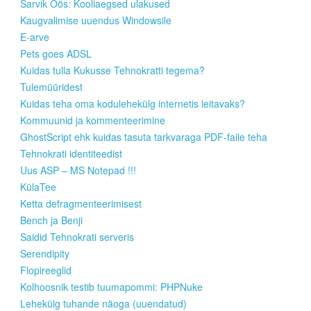
Sarvik Öös: Kooliaegsed ulakused
Kaugvalimise uuendus Windowsile
E-arve
Pets goes ADSL
Kuidas tulla Kukusse Tehnokratti tegema?
Tulemüüridest
Kuidas teha oma kodulehekülg internetis leitavaks?
Kommuunid ja kommenteerimine
GhostScript ehk kuidas tasuta tarkvaraga PDF-faile teha
Tehnokrati identiteedist
Uus ASP – MS Notepad !!!
KülaTee
Ketta defragmenteerimisest
Bench ja Benji
Saidid Tehnokrati serveris
Serendipity
Flopireeglid
Kolhoosnik testib tuumapommi: PHPNuke
Lehekülg tuhande näoga (uuendatud)