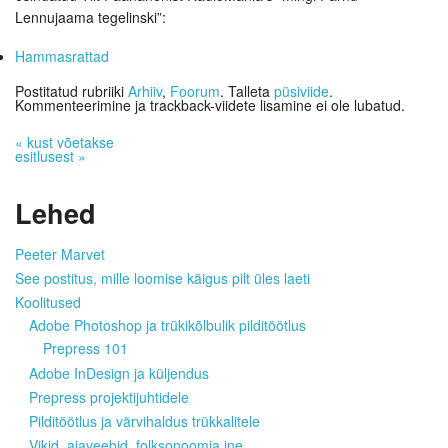
Lennujaama tegelinski”:
Hammasrattad
Postitatud rubriiki
Arhiiv
,
Foorum
. Talleta
püsiviide
.
Kommenteerimine ja trackback-viidete lisamine ei ole lubatud.
«
kust võetakse
esitlusest
»
Lehed
Peeter Marvet
See postitus, mille loomise käigus pilt üles laeti
Koolitused
Adobe Photoshop ja trükikõlbulik pilditöötlus
Prepress 101
Adobe InDesign ja küljendus
Prepress projektijuhtidele
Pilditöötlus ja värvihaldus trükkalitele
Vikid, ajaveebid, folksonoomia jne