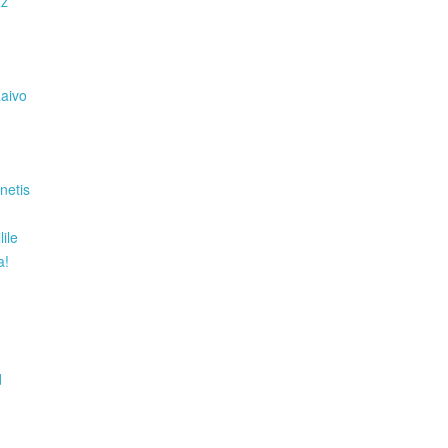
Hz
Raivo
netis
ile
a!
d