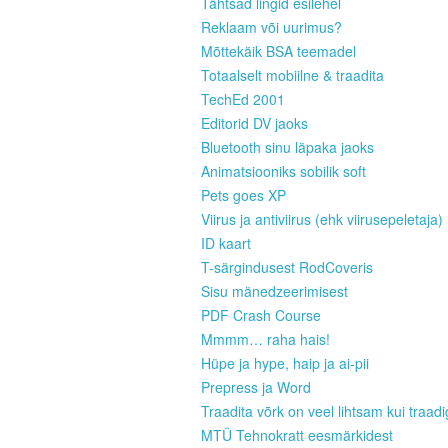
Tähtsad lingid esilehel
Reklaam või uurimus?
Mõttekäik BSA teemadel
Totaalselt mobiilne & traadita
TechEd 2001
Editorid DV jaoks
Bluetooth sinu läpaka jaoks
Animatsiooniks sobilik soft
Pets goes XP
Viirus ja antiviirus (ehk viirusepeletaja)
ID kaart
T-särgindusest RodCoveris
Sisu mänedzeerimisest
PDF Crash Course
Mmmm… raha hais!
Hüpe ja hype, haip ja ai-pii
Prepress ja Word
Traadita võrk on veel lihtsam kui traad
MTÜ Tehnokratt eesmärkidest