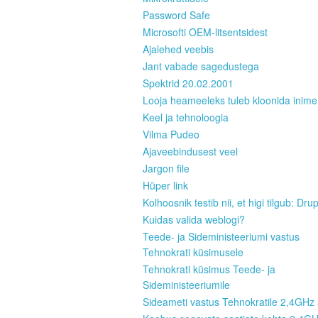
Password Safe
Microsofti OEM-litsentsidest
Ajalehed veebis
Jant vabade sagedustega
Spektrid 20.02.2001
Looja heameeleks tuleb kloonida inim
Keel ja tehnoloogia
Vilma Pudeo
Ajaveebindusest veel
Jargon file
Hüper link
Kolhoosnik testib nii, et higi tilgub: Dru
Kuidas valida weblogi?
Teede- ja Sideministeeriumi vastus
Tehnokrati küsimusele
Tehnokrati küsimus Teede- ja
Sideministeeriumile
Sideameti vastus Tehnokratile 2,4GHz 