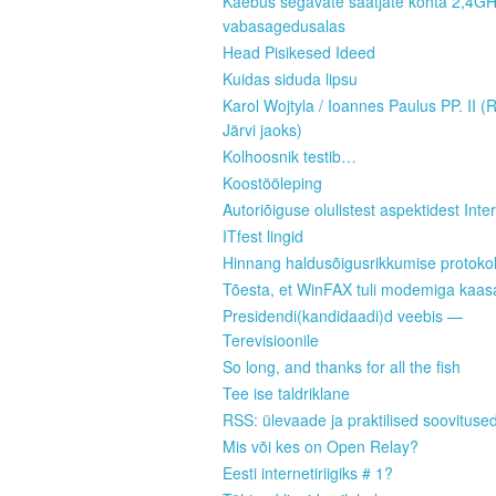
Kaebus segavate saatjate kohta 2,4G
vabasagedusalas
Head Pisikesed Ideed
Kuidas siduda lipsu
Karol Wojtyla / Ioannes Paulus PP. II (
Järvi jaoks)
Kolhoosnik testib…
Koostööleping
Autoriõiguse olulistest aspektidest Inter
ITfest lingid
Hinnang haldusõigusrikkumise protokoll
Tõesta, et WinFAX tuli modemiga kaas
Presidendi(kandidaadi)d veebis —
Terevisioonile
So long, and thanks for all the fish
Tee ise taldriklane
RSS: ülevaade ja praktilised soovituse
Mis või kes on Open Relay?
Eesti internetiriigiks # 1?