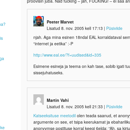
proovisin juba. Nad fucking – jah, FUCKING! – ei saa ar
Peeter Marvet
ma?
Lisatud 8. nov. 2005 kell 17:13
|
Püsiviide
njah. Aga mina esinen 18ndal EAL korraldataval sem
is
“internet ja eetika” :-P
http://www.eal.ee/?f=uudised&id=335
aga
Esimene esineja ja teema on kah tase, sobib igati t
sissejuhatuseks.
Martin Vahi
Lisatud 8. nov. 2005 kell 21:33
|
Püsiviide
Katseeksituse meetodil
olen teada saanud, et anony
argumente on see, et tsipa keerukamat ja ebaharilik
uke
anonyymse postituse korral keegi 6elda: “Ah, sa kirjut