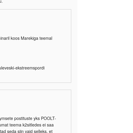
u.
inaril koos Marekiga teemal
uuleveski-ekstreemspordi
ymsete postituste yks POOLT-
umat teema k2sitledes ei saa
ad seda siin vaid selleks, et