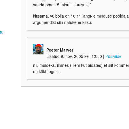
saada oma 15 minutit kuulsust.”
Niisama, v8ibolla on 10.11 langi-leiminduse pooldajat
argumendist siin natukene kasu.
tu:
Peeter Marvet
Lisatud 9. nov. 2005 kell 12:50
|
Püsiviide
nii, muideks, ilmnes (Henrikut aidates) et siit komm
on käki-tegur…