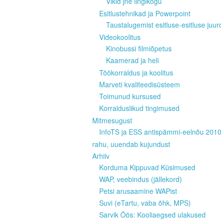
Vikid jne lingikogu
Esitlustehnikad ja Powerpoint
Taustalugemist esitluse-esitluse juur
Videokoolitus
Kinobussi filmiõpetus
Kaamerad ja heli
Töökorraldus ja koolitus
Marveti kvaliteedisüsteem
Toimunud kursused
Korralduslikud tingimused
Mitmesugust
InfoTS ja ESS antispämmi-eelnõu 201
rahu, uuendab kujundust
Arhiiv
Korduma Kippuvad Küsimused
WAP, veebindus (jällekord)
Petsi arusaamine WAPist
Suvi (eTartu, vaba õhk, MPS)
Sarvik Öös: Kooliaegsed ulakused