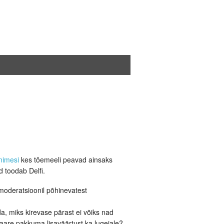
nimesi
kes tõemeeli peavad ainsaks
 toodab Delfi.
amoderatsioonil põhinevatest
da, miks kirevase pärast ei võiks nad
are pakkuma lisaväärtust ka lugejale?