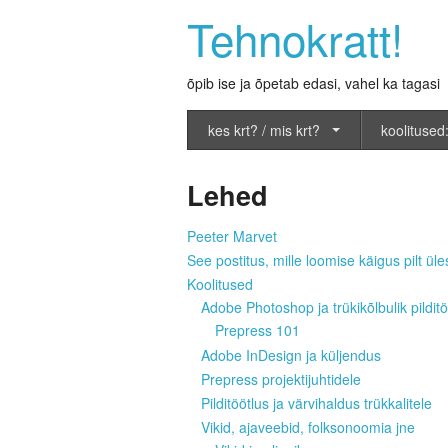
Tehnokratt!
õpib ise ja õpetab edasi, vahel ka tagasi
kes krt? / mis krt?
koolitused:
Lehed
Peeter Marvet
See postitus, mille loomise käigus pilt üles
Koolitused
Adobe Photoshop ja trükikõlbulik pilditö
Prepress 101
Adobe InDesign ja küljendus
Prepress projektijuhtidele
Pilditöötlus ja värvihaldus trükkalitele
Vikid, ajaveebid, folksonoomia jne