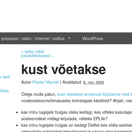
 prepress / video / internet / esitlus
WordPress
«
larko rokib
parasiilindusest
»
kust võetakse
 laeti
Autor
Peeter Marvet
|
Avaldatud:
8. nov. 2005
ötlus
Öelge mulle palun,
kust võetakse arvamust kirjutama neid i
moderatsioonivõimaluseks toimetajate käsitööd? Ahjah, neid
kas minu lugejate hulgas oleks kedagi, kes viitsiks kasutaj
süsteemidest midagi kirjutada, näiteks EPLile?
kas minu lugejate hulgas on kedagi Delfist kes võiks seleta
rakendada sotsiaalset tehnoloogiat ja panna oma kommenta