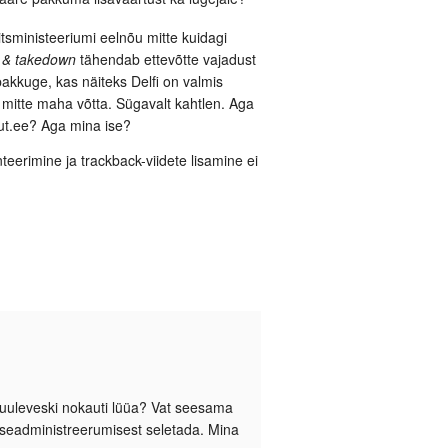
iitsministeeriumi eelnõu mitte kuidagi
e & takedown
tähendab ettevõtte vajadust
akkuge, kas näiteks Delfi on valmis
itte maha võtta. Sügavalt kahtlen. Aga
nut.ee? Aga mina ise?
eerimine ja trackback-viidete lisamine ei
 tuuleveski nokauti lüüa? Vat seesama
 iseadministreerumisest seletada. Mina