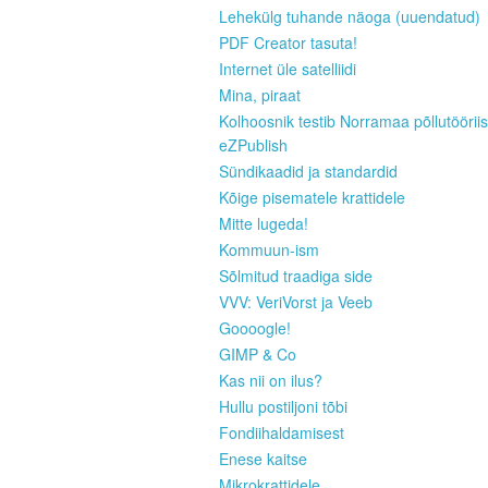
Lehekülg tuhande näoga (uuendatud)
PDF Creator tasuta!
Internet üle satelliidi
Mina, piraat
Kolhoosnik testib Norramaa põllutööriis
eZPublish
Sündikaadid ja standardid
Kõige pisematele krattidele
Mitte lugeda!
Kommuun-ism
Sõlmitud traadiga side
VVV: VeriVorst ja Veeb
Goooogle!
GIMP & Co
Kas nii on ilus?
Hullu postiljoni tõbi
Fondiihaldamisest
Enese kaitse
Mikrokrattidele