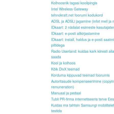
Kolhoosnik tagasi koolipingis
Intel Wireless Gateway
tehnokratt.net foorumi kodukord
ADSL ja ADSLi jagamine (infot meil ja 
IDkaart: 2 nädalat esimeste kasutajate
IDkaart: e-posti allkirjastamine
IDkaart: install, haldus ja e-posti saatm
piltidega
Radio Userland: kuidas kark kiiresti all
saada
Kool ja kolhoos
Kõik DivX teemad
Korduma kippuvad teemad foorumis
Autoritasude kompenseerimine (copyi
remuneration)
Manuaal ja pedaal
Tubli PR-firma internetiseeris terve Ees
Kuidas ma tahtsin Samsungi mobiiltele
testida