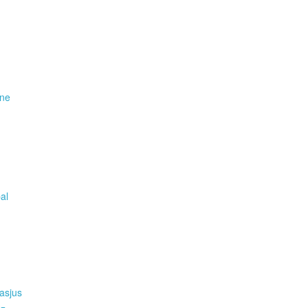
ene
pal
asjus