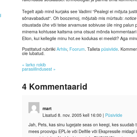
Tegelt ajab mind kurjaks see Vadimi “
Pealegi ei mõjuta just
d
sõnavabadust
“. Oh boozemoj, mõjutab mis mürtsub:
notic
otsustada ühe või teise arvamuse sobivuse üle ning palun p
minema kohtusse kaitsma oma otsust mõnda kommentaari m
Elion, kui kellegile minu hot.ee kodukas ei meeldi? Aga mi
Postitatud rubriiki
Arhiiv
,
Foorum
. Talleta
püsiviide
. Komment
ole lubatud.
«
larko rokib
parasiilindusest
»
0
4
Kommentaarid
mart
Lisatud 8. nov. 2005 kell 16:00
|
Püsiviide
Jah, Pets, kas sinu lugejate seas on keegi, kes suudab
mees proovigu EPL-le või Delfile või Ekspressile midagi