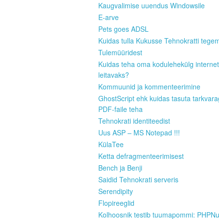
Kaugvalimise uuendus Windowsile
E-arve
Pets goes ADSL
Kuidas tulla Kukusse Tehnokratti tege
Tulemüüridest
Kuidas teha oma kodulehekülg internet
leitavaks?
Kommuunid ja kommenteerimine
GhostScript ehk kuidas tasuta tarkvar
PDF-faile teha
Tehnokrati identiteedist
Uus ASP – MS Notepad !!!
KülaTee
Ketta defragmenteerimisest
Bench ja Benji
Saidid Tehnokrati serveris
Serendipity
Flopireeglid
Kolhoosnik testib tuumapommi: PHPN