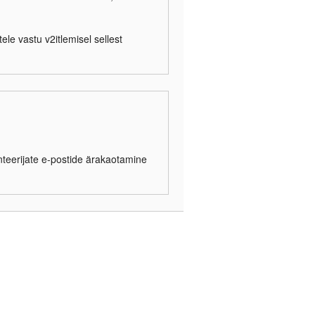
ele vastu v2itlemisel sellest
enteerijate e-postide ärakaotamine