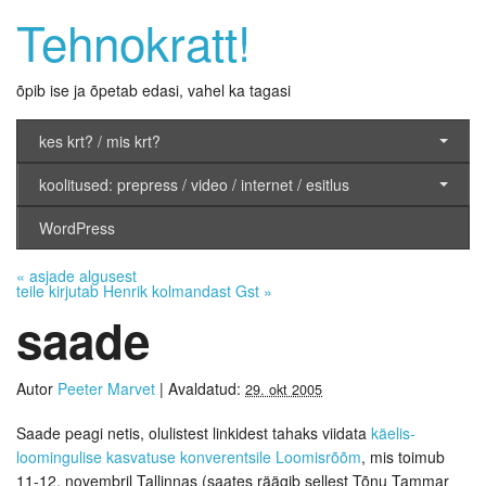
Tehnokratt!
õpib ise ja õpetab edasi, vahel ka tagasi
kes krt? / mis krt?
koolitused: prepress / video / internet / esitlus
WordPress
«
asjade algusest
teile kirjutab Henrik kolmandast Gst
»
saade
Autor
Peeter Marvet
|
Avaldatud:
29. okt 2005
Saade peagi netis, olulistest linkidest tahaks viidata
käelis-
loomingulise kasvatuse konverentsile Loomisrõõm
, mis toimub
11-12. novembril Tallinnas (saates räägib sellest Tõnu Tammar