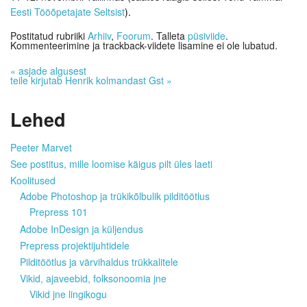
Eesti Tööõpetajate Seltsist
).
Postitatud rubriiki
Arhiiv
,
Foorum
. Talleta
püsiviide
.
Kommenteerimine ja trackback-viidete lisamine ei ole lubatud.
«
asjade algusest
teile kirjutab Henrik kolmandast Gst
»
Lehed
Peeter Marvet
See postitus, mille loomise käigus pilt üles laeti
Koolitused
Adobe Photoshop ja trükikõlbulik pilditöötlus
Prepress 101
Adobe InDesign ja küljendus
Prepress projektijuhtidele
Pilditöötlus ja värvihaldus trükkalitele
Vikid, ajaveebid, folksonoomia jne
Vikid jne lingikogu