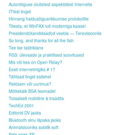
Autoriõiguse olulistest aspektidest Internetis
ITfest lingid
Hinnang haldusõigusrikkumise protokollile
Tõesta, et WinFAX tuli modemiga kaasa!
Presidendi(kandidaadi)d veebis — Terevisioonile
So long, and thanks for all the fish
Tee ise taldriklane
RSS: ülevaade ja praktilised soovitused
Mis või kes on Open Relay?
Eesti internetiriigiks # 1?
Tähtsad lingid esilehel
Reklaam või uurimus?
Mõttekäik BSA teemadel
Totaalselt mobiilne & traadita
TechEd 2001
Editorid DV jaoks
Bluetooth sinu läpaka jaoks
Animatsiooniks sobilik soft
Pets goes XP