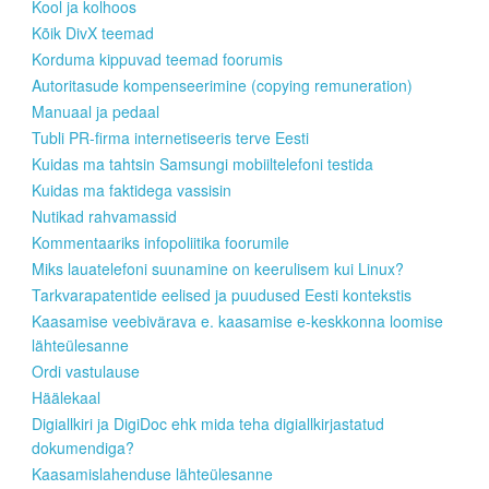
Kool ja kolhoos
Kõik DivX teemad
Korduma kippuvad teemad foorumis
Autoritasude kompenseerimine (copying remuneration)
Manuaal ja pedaal
Tubli PR-firma internetiseeris terve Eesti
Kuidas ma tahtsin Samsungi mobiiltelefoni testida
Kuidas ma faktidega vassisin
Nutikad rahvamassid
Kommentaariks infopoliitika foorumile
Miks lauatelefoni suunamine on keerulisem kui Linux?
Tarkvarapatentide eelised ja puudused Eesti kontekstis
Kaasamise veebivärava e. kaasamise e-keskkonna loomise
lähteülesanne
Ordi vastulause
Häälekaal
Digiallkiri ja DigiDoc ehk mida teha digiallkirjastatud
dokumendiga?
Kaasamislahenduse lähteülesanne