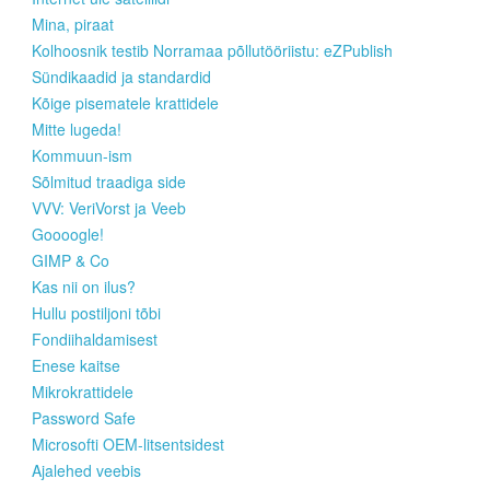
Mina, piraat
Kolhoosnik testib Norramaa põllutööriistu: eZPublish
Sündikaadid ja standardid
Kõige pisematele krattidele
Mitte lugeda!
Kommuun-ism
Sõlmitud traadiga side
VVV: VeriVorst ja Veeb
Goooogle!
GIMP & Co
Kas nii on ilus?
Hullu postiljoni tõbi
Fondiihaldamisest
Enese kaitse
Mikrokrattidele
Password Safe
Microsofti OEM-litsentsidest
Ajalehed veebis