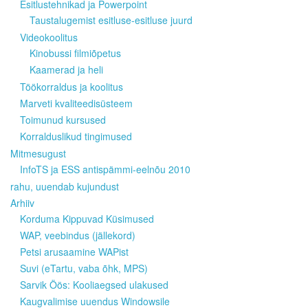
Esitlustehnikad ja Powerpoint
Taustalugemist esitluse-esitluse juurd
Videokoolitus
Kinobussi filmiõpetus
Kaamerad ja heli
Töökorraldus ja koolitus
Marveti kvaliteedisüsteem
Toimunud kursused
Korralduslikud tingimused
Mitmesugust
InfoTS ja ESS antispämmi-eelnõu 2010
rahu, uuendab kujundust
Arhiiv
Korduma Kippuvad Küsimused
WAP, veebindus (jällekord)
Petsi arusaamine WAPist
Suvi (eTartu, vaba õhk, MPS)
Sarvik Öös: Kooliaegsed ulakused
Kaugvalimise uuendus Windowsile