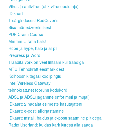
Viirus ja antiviirus (ehk viirusepeletaja)
ID kaart
T-särgindusest RodCoveris
Sisu mänedzeerimisest
PDF Crash Course
Mmmm… raha hais!
Hüpe ja hype, haip ja ai-pii
Prepress ja Word
Traadita võrk on veel lihtsam kui traadiga
MTÜ Tehnokratt eesmärkidest
Kolhoosnik tagasi koolipingis
Intel Wireless Gateway
tehnokratt.net foorumi kodukord
ADSL ja ADSLi jagamine (infot meil ja mujal)
IDkaart: 2 nädalat esimeste kasutajateni
IDkaart: e-posti allkirjastamine
IDkaart: install, haldus ja e-posti saatmine piltidega
Radio Userland: kuidas kark kiiresti alla saada