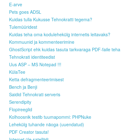
E-arve
Pets goes ADSL
Kuidas tulla Kukusse Tehnokratti tegema?
Tulemüüridest
Kuidas teha oma kodulehekülg internetis leitavaks?
Kommuunid ja kommenteerimine
GhostScript ehk kuidas tasuta tarkvaraga PDF-faile teha
Tehnokrati identiteedist
Uus ASP – MS Notepad !!!
KülaTee
Ketta defragmenteerimisest
Bench ja Benji
Saidid Tehnokrati serveris
Serendipity
Flopireeglid
Kolhoosnik testib tuumapommi: PHPNuke
Lehekülg tuhande näoga (uuendatud)
PDF Creator tasuta!
Internet üle satelliidi