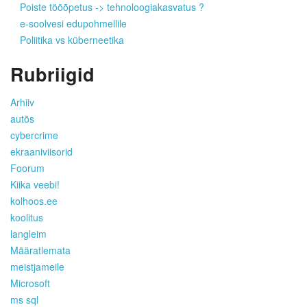
Poiste tööõpetus -> tehnoloogiakasvatus ?
e-soolvesi edupohmellile
Poliitika vs küberneetika
Rubriigid
Arhiiv
autõs
cybercrime
ekraaniviisorid
Foorum
Kiika veebi!
kolhoos.ee
koolitus
langleim
Määratlemata
meistjameile
Microsoft
ms sql