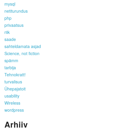
mysql
netiturundus
php
privaatsus
riik
saade
sahteldamata asjad
Science, not fiction
spämm
tarbija
Tehnokratt!
turvalisus
Ühepajatoit
usability
Wireless
wordpress
Arhiiv