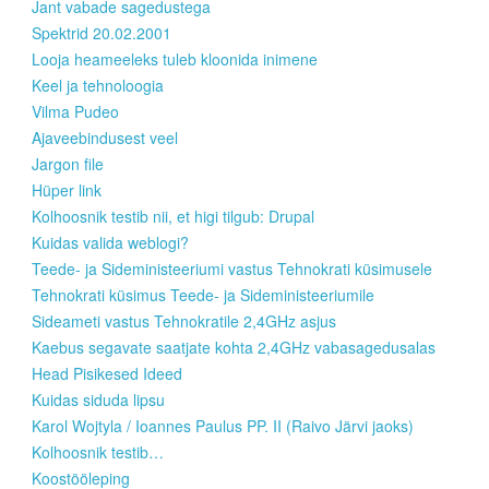
Jant vabade sagedustega
Spektrid 20.02.2001
Looja heameeleks tuleb kloonida inimene
Keel ja tehnoloogia
Vilma Pudeo
Ajaveebindusest veel
Jargon file
Hüper link
Kolhoosnik testib nii, et higi tilgub: Drupal
Kuidas valida weblogi?
Teede- ja Sideministeeriumi vastus Tehnokrati küsimusele
Tehnokrati küsimus Teede- ja Sideministeeriumile
Sideameti vastus Tehnokratile 2,4GHz asjus
Kaebus segavate saatjate kohta 2,4GHz vabasagedusalas
Head Pisikesed Ideed
Kuidas siduda lipsu
Karol Wojtyla / Ioannes Paulus PP. II (Raivo Järvi jaoks)
Kolhoosnik testib…
Koostööleping