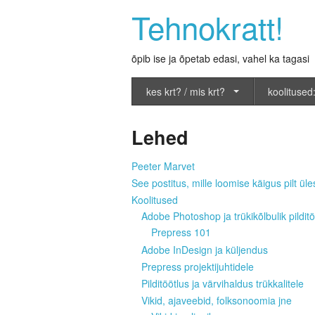
Tehnokratt!
õpib ise ja õpetab edasi, vahel ka tagasi
kes krt? / mis krt?
koolitused:
Lehed
Peeter Marvet
See postitus, mille loomise käigus pilt üles
Koolitused
Adobe Photoshop ja trükikõlbulik pilditö
Prepress 101
Adobe InDesign ja küljendus
Prepress projektijuhtidele
Pilditöötlus ja värvihaldus trükkalitele
Vikid, ajaveebid, folksonoomia jne