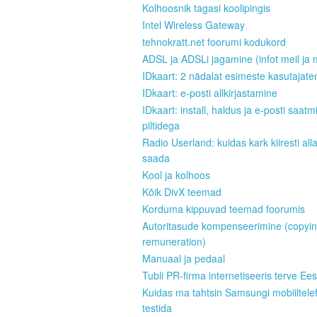
Kolhoosnik tagasi koolipingis
Intel Wireless Gateway
tehnokratt.net foorumi kodukord
ADSL ja ADSLi jagamine (infot meil ja 
IDkaart: 2 nädalat esimeste kasutajate
IDkaart: e-posti allkirjastamine
IDkaart: install, haldus ja e-posti saatm
piltidega
Radio Userland: kuidas kark kiiresti all
saada
Kool ja kolhoos
Kõik DivX teemad
Korduma kippuvad teemad foorumis
Autoritasude kompenseerimine (copyi
remuneration)
Manuaal ja pedaal
Tubli PR-firma internetiseeris terve Ees
Kuidas ma tahtsin Samsungi mobiiltele
testida