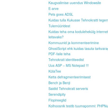
Kaugvalimise uuendus Windowsile
E-arve
Pets goes ADSL
Kuidas tulla Kukusse Tehnokratti tege
Tulemüüridest
Kuidas teha oma kodulehekülg internet
leitavaks?
Kommuunid ja kommenteerimine
GhostScript ehk kuidas tasuta tarkvar
PDF-faile teha
Tehnokrati identiteedist
Uus ASP – MS Notepad !!!
KülaTee
Ketta defragmenteerimisest
Bench ja Benji
Saidid Tehnokrati serveris
Serendipity
Flopireeglid
Kolhoosnik testib tuumapommi: PHPN