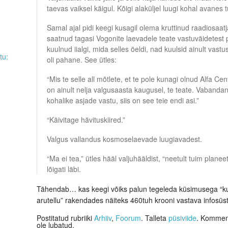
taevas vaiksel käigul. Kõigi alaküljel luugi kohal avanes t
Samal ajal pidi keegi kusagil olema kruttinud raadiosaat
saatnud tagasi Vogonite laevadele teate vastuväidetest p
kuulnud iialgi, mida selles öeldi, nad kuulsid ainult vastu
tu:
oli pahane. See ütles:
“Mis te selle all mõtlete, et te pole kunagi olnud Alfa C
on ainult nelja valgusaasta kaugusel, te teate. Vabandan
kohalike asjade vastu, siis on see teie endi asi.”
“Käivitage hävituskiired.”
Valgus vallandus kosmoselaevade luugiavadest.
“Ma ei tea,” ütles hääl valjuhääldist, “neetult tuim plane
lõigati läbi.
Tähendab… kas keegi võiks palun tegeleda küsimusega “kui
arutellu” rakendades näiteks 460tuh krooni vastava infosü
Postitatud rubriiki
Arhiiv
,
Foorum
. Talleta
püsiviide
. Komment
ole lubatud.