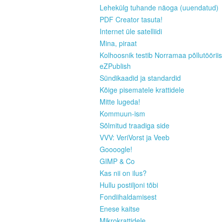
Lehekülg tuhande näoga (uuendatud)
PDF Creator tasuta!
Internet üle satelliidi
Mina, piraat
Kolhoosnik testib Norramaa põllutööriis
eZPublish
Sündikaadid ja standardid
Kõige pisematele krattidele
Mitte lugeda!
Kommuun-ism
Sõlmitud traadiga side
VVV: VeriVorst ja Veeb
Goooogle!
GIMP & Co
Kas nii on ilus?
Hullu postiljoni tõbi
Fondiihaldamisest
Enese kaitse
Mikrokrattidele