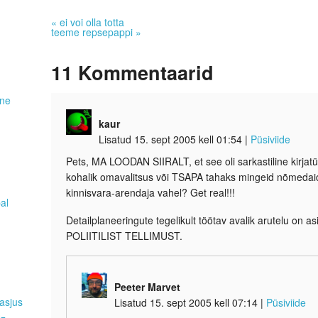
«
ei voi olla totta
teeme repsepappi
»
11
Kommentaarid
ene
kaur
Lisatud 15. sept 2005 kell 01:54
|
Püsiviide
Pets, MA LOODAN SIIRALT, et see oli sarkastiline kirjat
kohalik omavalitsus või TSAPA tahaks mingeid nõmedaid
kinnisvara-arendaja vahel? Get real!!!
pal
Detailplaneeringute tegelikult töötav avalik arutelu on as
POLIITILIST TELLIMUST.
Peeter Marvet
asjus
Lisatud 15. sept 2005 kell 07:14
|
Püsiviide