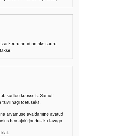
lesse keerutanud ootaks suure
takse.
dub kuriteo koosseis. Samuti
siviilhagi toetuseks.
 kuna arvamuse avaldamine avatud
uolus hea ajakirjandusliku tavaga.
riat.