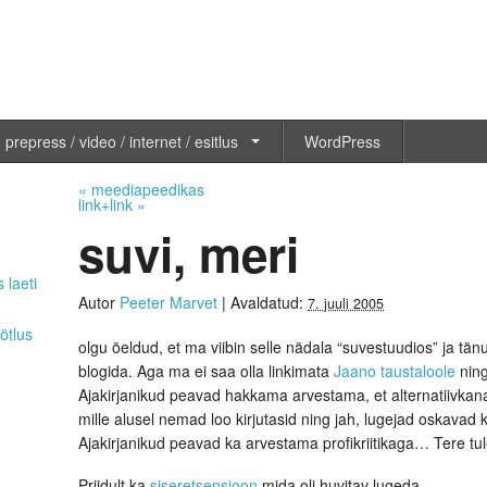
 prepress / video / internet / esitlus
WordPress
«
meediapeedikas
link+link
»
suvi, meri
 laeti
Autor
Peeter Marvet
|
Avaldatud:
7. juuli 2005
ötlus
olgu öeldud, et ma viibin selle nädala “suvestuudios” ja tänu
blogida. Aga ma ei saa olla linkimata
Jaano taustaloole
nin
Ajakirjanikud peavad hakkama arvestama, et alternatiivkana
mille alusel nemad loo kirjutasid ning jah, lugejad oskavad k
Ajakirjanikud peavad ka arvestama profikriitikaga… Tere tu
Priidult ka
siseretsensioon
mida oli huvitav lugeda.