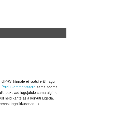
 GPRSi hinnale ei raatsi eriti nagu
g
Priidu kommentaarile
samal teemal.
lid pakuvad lugejatele sama alginfot
üll neid kahte asja kõrvuti lugeda.
lemast tegelikkusesse :-)