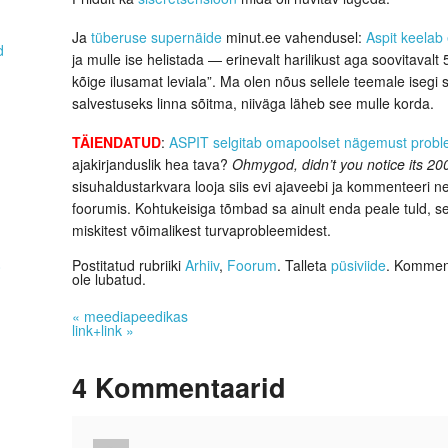
Ja
tüberuse supernäide
minut.ee vahendusel:
Aspit keelab 
d
ja mulle ise helistada — erinevalt harilikust aga soovitavalt
kõige ilusamat leviala”. Ma olen nõus sellele teemale isegi
salvestuseks linna sõitma, niiväga läheb see mulle korda.
TÄIENDATUD
:
ASPIT selgitab omapoolset nägemust proble
ajakirjanduslik hea tava?
Ohmygod, didn’t you notice its 20
sisuhaldustarkvara looja siis evi ajaveebi ja kommenteeri ne
foorumis. Kohtukeisiga tõmbad sa ainult enda peale tuld, se
miskitest võimalikest turvaprobleemidest.
Postitatud rubriiki
Arhiiv
,
Foorum
. Talleta
püsiviide
. Komment
0
ole lubatud.
«
meediapeedikas
link+link
»
4
Kommentaarid