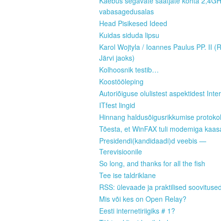
Kaebus segavate saatjate kohta 2,4G
vabasagedusalas
Head Pisikesed Ideed
Kuidas siduda lipsu
Karol Wojtyla / Ioannes Paulus PP. II (
Järvi jaoks)
Kolhoosnik testib…
Koostööleping
Autoriõiguse olulistest aspektidest Inter
ITfest lingid
Hinnang haldusõigusrikkumise protokoll
Tõesta, et WinFAX tuli modemiga kaas
Presidendi(kandidaadi)d veebis —
Terevisioonile
So long, and thanks for all the fish
Tee ise taldriklane
RSS: ülevaade ja praktilised soovituse
Mis või kes on Open Relay?
Eesti internetiriigiks # 1?