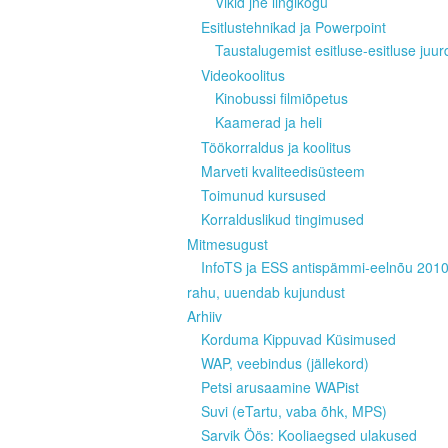
Vikid jne lingikogu
Esitlustehnikad ja Powerpoint
Taustalugemist esitluse-esitluse juur
Videokoolitus
Kinobussi filmiõpetus
Kaamerad ja heli
Töökorraldus ja koolitus
Marveti kvaliteedisüsteem
Toimunud kursused
Korralduslikud tingimused
Mitmesugust
InfoTS ja ESS antispämmi-eelnõu 201
rahu, uuendab kujundust
Arhiiv
Korduma Kippuvad Küsimused
WAP, veebindus (jällekord)
Petsi arusaamine WAPist
Suvi (eTartu, vaba õhk, MPS)
Sarvik Öös: Kooliaegsed ulakused