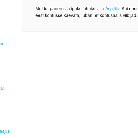
Muide, panen siia igaks juhuks
viite Aspitile
. Kui nen
eest kohtusse kaevata, luban, et kohtusaalis viibijad
ene
pal
asjus