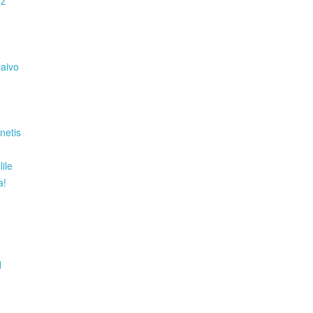
Hz
Raivo
netis
ile
a!
d