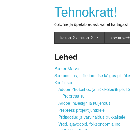
Tehnokratt!
õpib ise ja õpetab edasi, vahel ka tagasi
kes krt? / mis krt?
koolitused:
Lehed
Peeter Marvet
See postitus, mille loomise käigus pilt üles
Koolitused
Adobe Photoshop ja trükikõlbulik pilditö
Prepress 101
Adobe InDesign ja küljendus
Prepress projektijuhtidele
Pilditöötlus ja värvihaldus trükkalitele
Vikid, ajaveebid, folksonoomia jne