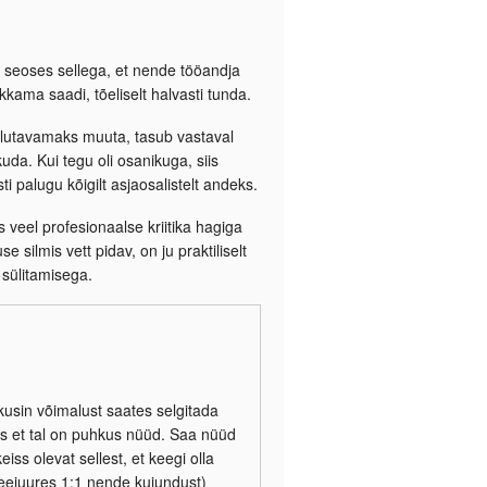
t seoses sellega, et nende tööandja
kkama saadi, tõeliselt halvasti tunda.
t talutavamaks muuta, tasub vastaval
kuda. Kui tegu oli osanikuga, siis
 palugu kõigilt asjaosalistelt andeks.
 veel profesionaalse kriitika hagiga
silmis vett pidav, on ju praktiliselt
sülitamisega.
kkusin võimalust saates selgitada
vas et tal on puhkus nüüd. Saa nüüd
ss olevat sellest, et keegi olla
eejuures 1:1 nende kujundust)