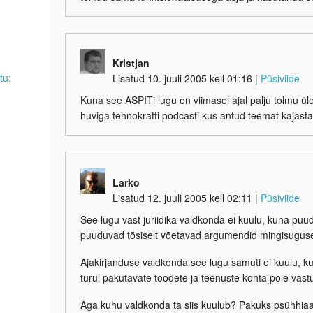
Kristjan
tu:
Lisatud 10. juuli 2005 kell 01:16
|
Püsiviide
Kuna see ASPITi lugu on viimasel ajal palju tolmu ü
huviga tehnokratti podcasti kus antud teemat kajasta
Larko
Lisatud 12. juuli 2005 kell 02:11
|
Püsiviide
See lugu vast juriidika valdkonda ei kuulu, kuna puu
puuduvad tõsiselt võetavad argumendid mingisuguse t
Ajakirjanduse valdkonda see lugu samuti ei kuulu,
turul pakutavate toodete ja teenuste kohta pole vast
Aga kuhu valdkonda ta siis kuulub? Pakuks psühhiaat