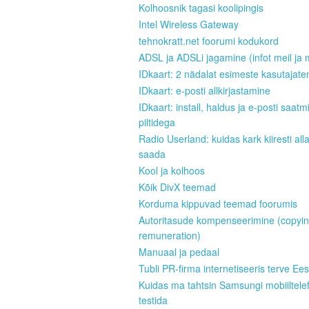
Kolhoosnik tagasi koolipingis
Intel Wireless Gateway
tehnokratt.net foorumi kodukord
ADSL ja ADSLi jagamine (infot meil ja 
IDkaart: 2 nädalat esimeste kasutajate
IDkaart: e-posti allkirjastamine
IDkaart: install, haldus ja e-posti saatm
piltidega
Radio Userland: kuidas kark kiiresti all
saada
Kool ja kolhoos
Kõik DivX teemad
Korduma kippuvad teemad foorumis
Autoritasude kompenseerimine (copyi
remuneration)
Manuaal ja pedaal
Tubli PR-firma internetiseeris terve Ees
Kuidas ma tahtsin Samsungi mobiiltele
testida