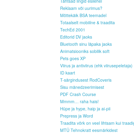
Tähtsad lingid esilehel
Reklaam või uurimus?
Mõttekäik BSA teemadel
Totaalselt mobiilne & traadita
TechEd 2001
Editorid DV jaoks
Bluetooth sinu läpaka jaoks
Animatsiooniks sobilik soft
Pets goes XP
Viirus ja antiviirus (ehk viirusepeletaja)
ID kaart
T-särgindusest RodCoveris
Sisu mänedzeerimisest
PDF Crash Course
Mmmm… raha hais!
Hüpe ja hype, haip ja ai-pii
Prepress ja Word
Traadita võrk on veel lihtsam kui traad
MTÜ Tehnokratt eesmärkidest