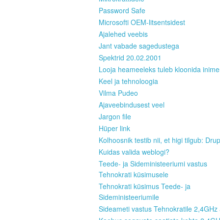
Password Safe
Microsofti OEM-litsentsidest
Ajalehed veebis
Jant vabade sagedustega
Spektrid 20.02.2001
Looja heameeleks tuleb kloonida inim
Keel ja tehnoloogia
Vilma Pudeo
Ajaveebindusest veel
Jargon file
Hüper link
Kolhoosnik testib nii, et higi tilgub: Dru
Kuidas valida weblogi?
Teede- ja Sideministeeriumi vastus
Tehnokrati küsimusele
Tehnokrati küsimus Teede- ja
Sideministeeriumile
Sideameti vastus Tehnokratile 2,4GHz 