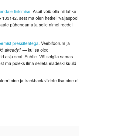
endale linkimise
. Aspit võib olla nii lahke
 5 133142, sest ma olen hetkel “väljaspool
 saate pühendama ja selle nimel reedel
emist pressiteatega
. Veebifoorum ja
05 already?
— kui sa oled
id asju seal. Suhtle. Või selgita samas
st ma poleks ilma selleta eladeski kuuld
eerimine ja trackback-viidete lisamine ei