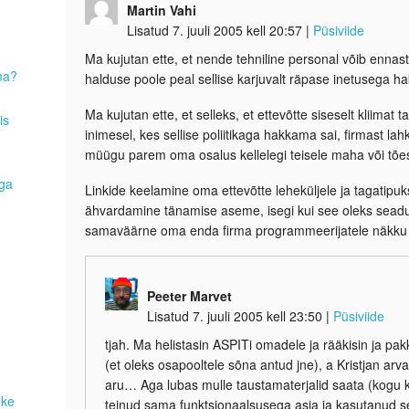
Martin Vahi
Lisatud 7. juuli 2005 kell 20:57
|
Püsiviide
Ma kujutan ette, et nende tehniline personal võib ennas
ma?
halduse poole peal sellise karjuvalt räpase inetusega ha
Ma kujutan ette, et selleks, et ettevõtte siseselt kliima
is
inimesel, kes sellise poliitikaga hakkama sai, firmast lah
müügu parem oma osalus kellelegi teisele maha või tõesti
aga
Linkide keelamine oma ettevõtte leheküljele ja tagatipuks
ähvardamine tänamise aseme, isegi kui see oleks seaduse 
samaväärne oma enda firma programmeerijatele näkku 
Peeter Marvet
Lisatud 7. juuli 2005 kell 23:50
|
Püsiviide
tjah. Ma helistasin ASPITi omadele ja rääkisin ja pa
(et oleks osapooltele sõna antud jne), a Kristjan ar
aru… Aga lubas mulle taustamaterjalid saata (kogu kei
uke
teinud sama funktsionaalsusega asja ja kasutanud s