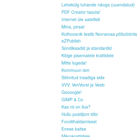
Lehekülg tuhande näoga (uuendatud)
PDF Creator tasuta!
Internet üle satelliidi
Mina, piraat
Kolhoosnik testib Norramaa põllutööriis
eZPublish
Sündikaadid ja standardid
Kõige pisematele krattidele
Mitte lugeda!
Kommuun-ism
Sõlmitud traadiga side
VVV: VeriVorst ja Veeb
Goooogle!
GIMP & Co
Kas nii on ilus?
Hullu postiljoni tõbi
Fondiihaldamisest
Enese kaitse
Mikrokrattidele