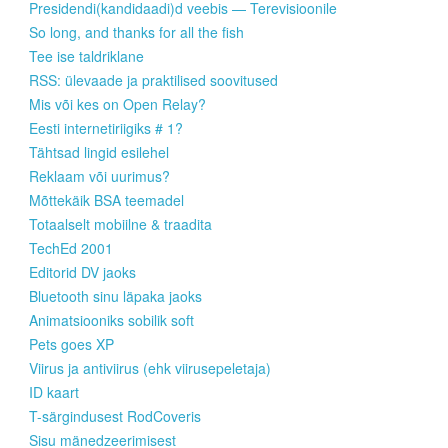
Presidendi(kandidaadi)d veebis — Terevisioonile
So long, and thanks for all the fish
Tee ise taldriklane
RSS: ülevaade ja praktilised soovitused
Mis või kes on Open Relay?
Eesti internetiriigiks # 1?
Tähtsad lingid esilehel
Reklaam või uurimus?
Mõttekäik BSA teemadel
Totaalselt mobiilne & traadita
TechEd 2001
Editorid DV jaoks
Bluetooth sinu läpaka jaoks
Animatsiooniks sobilik soft
Pets goes XP
Viirus ja antiviirus (ehk viirusepeletaja)
ID kaart
T-särgindusest RodCoveris
Sisu mänedzeerimisest