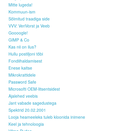
Mitte lugeda!
Kommuun-ism
Sõlmitud traadiga side
VVV: VeriVorst ja Veeb
Goooogle!
GIMP & Co
Kas nii on ilus?
Hullu postiljoni tõbi
Fondiihaldamisest
Enese kaitse
Mikrokrattidele
Password Safe
Microsofti OEM-litsentsidest
Ajalehed veebis
Jant vabade sagedustega
Spektrid 20.02.2001
Looja heameeleks tuleb kloonida inimene
Keel ja tehnoloogia