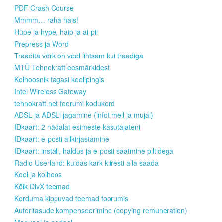
PDF Crash Course
Mmmm… raha hais!
Hüpe ja hype, haip ja ai-pii
Prepress ja Word
Traadita võrk on veel lihtsam kui traadiga
MTÜ Tehnokratt eesmärkidest
Kolhoosnik tagasi koolipingis
Intel Wireless Gateway
tehnokratt.net foorumi kodukord
ADSL ja ADSLi jagamine (infot meil ja mujal)
IDkaart: 2 nädalat esimeste kasutajateni
IDkaart: e-posti allkirjastamine
IDkaart: install, haldus ja e-posti saatmine piltidega
Radio Userland: kuidas kark kiiresti alla saada
Kool ja kolhoos
Kõik DivX teemad
Korduma kippuvad teemad foorumis
Autoritasude kompenseerimine (copying remuneration)