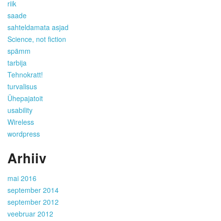
riik
saade
sahteldamata asjad
Science, not fiction
spämm
tarbija
Tehnokratt!
turvalisus
Ühepajatoit
usability
Wireless
wordpress
Arhiiv
mai 2016
september 2014
september 2012
veebruar 2012