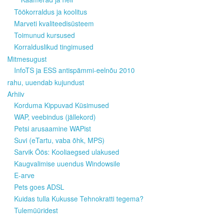
Töökorraldus ja koolitus
Marveti kvaliteedisüsteem
Toimunud kursused
Korralduslikud tingimused
Mitmesugust
InfoTS ja ESS antispämmi-eelnõu 2010
rahu, uuendab kujundust
Arhiiv
Korduma Kippuvad Küsimused
WAP, veebindus (jällekord)
Petsi arusaamine WAPist
Suvi (eTartu, vaba õhk, MPS)
Sarvik Öös: Kooliaegsed ulakused
Kaugvalimise uuendus Windowsile
E-arve
Pets goes ADSL
Kuidas tulla Kukusse Tehnokratti tegema?
Tulemüüridest