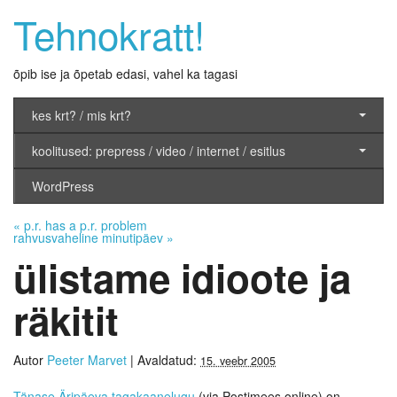
Tehnokratt!
õpib ise ja õpetab edasi, vahel ka tagasi
kes krt? / mis krt?
koolitused: prepress / video / internet / esitlus
WordPress
«
p.r. has a p.r. problem
rahvusvaheline minutipäev
»
ülistame idioote ja
räkitit
Autor
Peeter Marvet
|
Avaldatud:
15. veebr 2005
Tänase Äripäeva tagakaanelugu
(via Postimees online) on