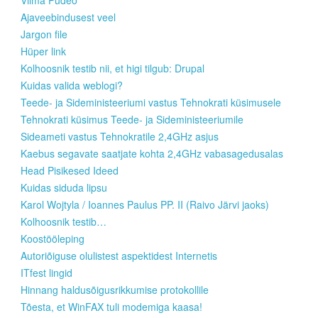
Vilma Pudeo
Ajaveebindusest veel
Jargon file
Hüper link
Kolhoosnik testib nii, et higi tilgub: Drupal
Kuidas valida weblogi?
Teede- ja Sideministeeriumi vastus Tehnokrati küsimusele
Tehnokrati küsimus Teede- ja Sideministeeriumile
Sideameti vastus Tehnokratile 2,4GHz asjus
Kaebus segavate saatjate kohta 2,4GHz vabasagedusalas
Head Pisikesed Ideed
Kuidas siduda lipsu
Karol Wojtyla / Ioannes Paulus PP. II (Raivo Järvi jaoks)
Kolhoosnik testib…
Koostööleping
Autoriõiguse olulistest aspektidest Internetis
ITfest lingid
Hinnang haldusõigusrikkumise protokollile
Tõesta, et WinFAX tuli modemiga kaasa!