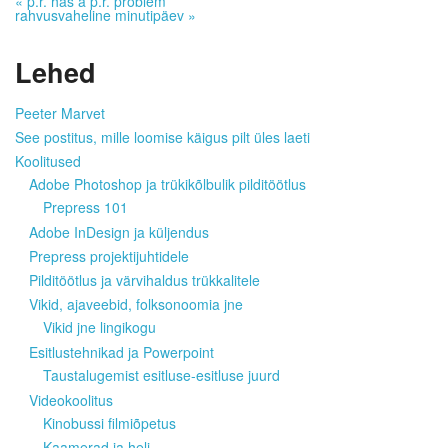
«
p.r. has a p.r. problem
rahvusvaheline minutipäev
»
Lehed
Peeter Marvet
See postitus, mille loomise käigus pilt üles laeti
Koolitused
Adobe Photoshop ja trükikõlbulik pilditöötlus
Prepress 101
Adobe InDesign ja küljendus
Prepress projektijuhtidele
Pilditöötlus ja värvihaldus trükkalitele
Vikid, ajaveebid, folksonoomia jne
Vikid jne lingikogu
Esitlustehnikad ja Powerpoint
Taustalugemist esitluse-esitluse juurd
Videokoolitus
Kinobussi filmiõpetus
Kaamerad ja heli