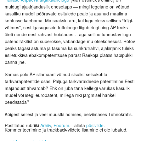
muidugi ajakirjanduslik enesetapp — mingi tegelane on võtnud
kasuliku mudeli pööravate esitulede peale ja asunud maailma
kohtusse kaebama. Ma saaksin aru, kui lugu oleks sellises “friigi-
võtmes”, sest igasuguseid tuftolooge liigub ringi ning ÄP teeks
õieti nende eest rahvast hoiatades… aga selline tunnustav lugu
patendiräkitist on superokse, vabandage mu otsekohesust. Rõtov
peaks tagasi astuma ja tasuma ka suhkrutrahvi, ajakirjanik tuleks
esiletükkiva ebakompetentsuse pärast Raekoja platsis häbipukki
panna jne.
Samas pole ÄP siiamaani võtnud sisulist seisukohta
tarkvarapatentide osas. Paljuga tarkvaraideede patentimine Eesti
majandust ähvardab? Ehk on juba täna kellelgi varukas kasulik
mudel või isegi europatent, millega riiki järgmisel hankel
peedistada?
Kõigest sellest ja veel muustki homses, eelviimases Tehnokratis.
Postitatud rubriiki
Arhiiv
,
Foorum
. Talleta
püsiviide
.
Kommenteerimine ja trackback-viidete lisamine ei ole lubatud.