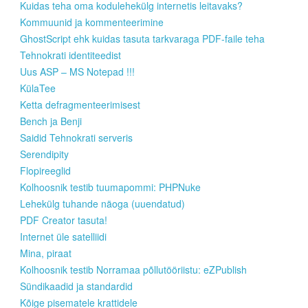
Kuidas teha oma kodulehekülg internetis leitavaks?
Kommuunid ja kommenteerimine
GhostScript ehk kuidas tasuta tarkvaraga PDF-faile teha
Tehnokrati identiteedist
Uus ASP – MS Notepad !!!
KülaTee
Ketta defragmenteerimisest
Bench ja Benji
Saidid Tehnokrati serveris
Serendipity
Flopireeglid
Kolhoosnik testib tuumapommi: PHPNuke
Lehekülg tuhande näoga (uuendatud)
PDF Creator tasuta!
Internet üle satelliidi
Mina, piraat
Kolhoosnik testib Norramaa põllutööriistu: eZPublish
Sündikaadid ja standardid
Kõige pisematele krattidele