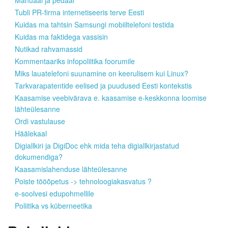
Manuaal ja pedaal
Tubli PR-firma internetiseeris terve Eesti
Kuidas ma tahtsin Samsungi mobiiltelefoni testida
Kuidas ma faktidega vassisin
Nutikad rahvamassid
Kommentaariks infopoliitika foorumile
Miks lauatelefoni suunamine on keerulisem kui Linux?
Tarkvarapatentide eelised ja puudused Eesti kontekstis
Kaasamise veebivärava e. kaasamise e-keskkonna loomise
lähteülesanne
Ordi vastulause
Häälekaal
Digiallkiri ja DigiDoc ehk mida teha digiallkirjastatud
dokumendiga?
Kaasamislahenduse lähteülesanne
Poiste tööõpetus -> tehnoloogiakasvatus ?
e-soolvesi edupohmellile
Poliitika vs küberneetika