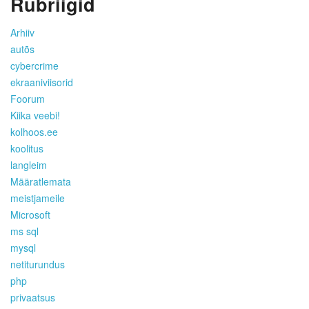
Rubriigid
Arhiiv
autõs
cybercrime
ekraaniviisorid
Foorum
Kiika veebi!
kolhoos.ee
koolitus
langleim
Määratlemata
meistjameile
Microsoft
ms sql
mysql
netiturundus
php
privaatsus