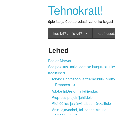
Tehnokratt!
õpib ise ja õpetab edasi, vahel ka tagasi
kes krt? / mis krt?
koolitused:
Lehed
Peeter Marvet
See postitus, mille loomise käigus pilt üles
Koolitused
Adobe Photoshop ja trükikõlbulik pilditö
Prepress 101
Adobe InDesign ja küljendus
Prepress projektijuhtidele
Pilditöötlus ja värvihaldus trükkalitele
Vikid, ajaveebid, folksonoomia jne