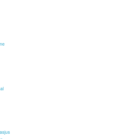
ene
pal
asjus