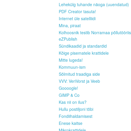
Lehekülg tuhande näoga (uuendatud)
PDF Creator tasuta!
Internet üle satelliidi
Mina, piraat
Kolhoosnik testib Norramaa põllutööriis
eZPublish
Sündikaadid ja standardid
Kõige pisematele krattidele
Mitte lugeda!
Kommuun-ism
Sõlmitud traadiga side
VVV: VeriVorst ja Veeb
Goooogle!
GIMP & Co
Kas nii on ilus?
Hullu postiljoni tõbi
Fondiihaldamisest
Enese kaitse
Mikrokrattidele