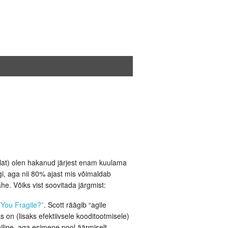
alat) olen hakanud järjest enam kuulama
i, aga nii 80% ajast mis võimaldab
he. Võiks vist soovitada järgmist:
 You Fragile?”
. Scott räägib “agile
 on (lisaks efektiivsele kooditootmisele)
iline, aga esimene pool äärmiselt