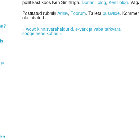
poliitikast koos Ken Smith’iga.
Dorian’i blog
,
Ken’i blog
. Väg
Postitatud rubriiki
Arhiiv
,
Foorum
. Talleta
püsiviide
. Komment
ole lubatud.
ma?
«
wow: kinnisvarahaldurid, e-värk ja vaba tarkvara
sööge heas kohas
»
is
aga
uke