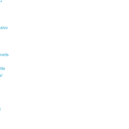
Hz
Raivo
netis
ile
a!
d