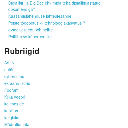
Digiallkiri ja DigiDoc ehk mida teha digiallkirjastatud
dokumendiga?
Kaasamislahenduse lähteülesanne
Poiste tööõpetus -> tehnoloogiakasvatus ?
e-soolvesi edupohmellile
Poliitika vs küberneetika
Rubriigid
Arhiiv
autõs
cybercrime
ekraaniviisorid
Foorum
Kiika veebi!
kolhoos.ee
koolitus
langleim
Määratlemata