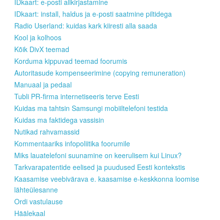
IDkaart: e-posti allkirjastamine
IDkaart: install, haldus ja e-posti saatmine piltidega
Radio Userland: kuidas kark kiiresti alla saada
Kool ja kolhoos
Kõik DivX teemad
Korduma kippuvad teemad foorumis
Autoritasude kompenseerimine (copying remuneration)
Manuaal ja pedaal
Tubli PR-firma internetiseeris terve Eesti
Kuidas ma tahtsin Samsungi mobiiltelefoni testida
Kuidas ma faktidega vassisin
Nutikad rahvamassid
Kommentaariks infopoliitika foorumile
Miks lauatelefoni suunamine on keerulisem kui Linux?
Tarkvarapatentide eelised ja puudused Eesti kontekstis
Kaasamise veebivärava e. kaasamise e-keskkonna loomise
lähteülesanne
Ordi vastulause
Häälekaal