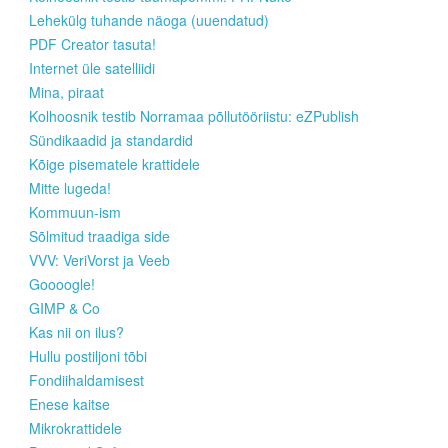
Lehekülg tuhande näoga (uuendatud)
PDF Creator tasuta!
Internet üle satelliidi
Mina, piraat
Kolhoosnik testib Norramaa põllutööriistu: eZPublish
Sündikaadid ja standardid
Kõige pisematele krattidele
Mitte lugeda!
Kommuun-ism
Sõlmitud traadiga side
VVV: VeriVorst ja Veeb
Goooogle!
GIMP & Co
Kas nii on ilus?
Hullu postiljoni tõbi
Fondiihaldamisest
Enese kaitse
Mikrokrattidele