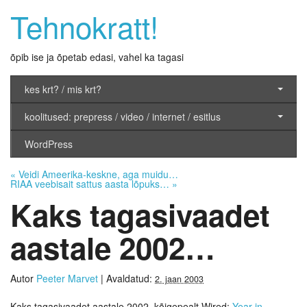
Tehnokratt!
õpib ise ja õpetab edasi, vahel ka tagasi
kes krt? / mis krt?
koolitused: prepress / video / internet / esitlus
WordPress
«
Veidi Ameerika-keskne, aga muidu…
RIAA veebisait sattus aasta lõpuks…
»
Kaks tagasivaadet
aastale 2002…
Autor
Peeter Marvet
|
Avaldatud:
2. jaan 2003
Kaks tagasivaadet aastale 2002, kõigepealt Wired:
Year in