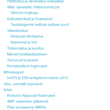
Pilditöötlus ja värvihaldus trükkalitele
Vikid, ajaveebid, folksonoomia jne
Vikid jne lingikogu
Esitlustehnikad ja Powerpoint
Taustalugemist esitluse-esitluse juurd
Videokoolitus
Kinobussi filmiõpetus
Kaamerad ja heli
Töökorraldus ja koolitus
Marveti kvaliteedisüsteem
Toimunud kursused
Korralduslikud tingimused
Mitmesugust
InfoTS ja ESS antispämmi-eelnõu 2010
rahu, uuendab kujundust
Arhiiv
Korduma Kippuvad Küsimused
WAP, veebindus (jällekord)
Petsi arusaamine WAPist