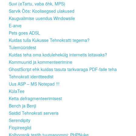
Suvi (eTartu, vaba õhk, MPS)
Sarvik Öös: Kooliaegsed ulakused
Kaugvalimise uuendus Windowsile
E-arve
Pets goes ADSL
Kuidas tulla Kukusse Tehnokratti tegema?
Tulemüüridest
Kuidas teha oma kodulehekülg internetis leitavaks?
Kommuunid ja kommenteerimine
GhostScript ehk kuidas tasuta tarkvaraga PDF-faile teha
Tehnokrati identiteedist
Uus ASP – MS Notepad !!!
KülaTee
Ketta defragmenteerimisest
Bench ja Benji
Saidid Tehnokrati serveris
Serendipity
Flopireeglid
Kolhoosnik testib tuumapommi: PHPNuke