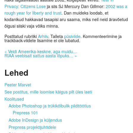
Privacy: Citizens Lose
ja siis SJ Mercury Dan Gillmor:
2002 was a
rough year for liberty and trust
. Dan muideks loodab, et
kodanikud hakkavad tasapisi aru saama, miks neil neid äravõetud
õigusi siiski vaja võiks minna.
Postitatud rubriiki
Arhiiv
. Talleta
püsiviide
. Kommenteerimine ja
trackback-viidete lisamine ei ole lubatud.
«
Veidi Ameerika-keskne, aga muidu…
RIAA veebisait sattus aasta lõpuks…
»
Lehed
Peeter Marvet
See postitus, mille loomise käigus pilt üles laeti
Koolitused
Adobe Photoshop ja trükikõlbulik pilditöötlus
Prepress 101
Adobe InDesign ja küljendus
Prepress projektijuhtidele