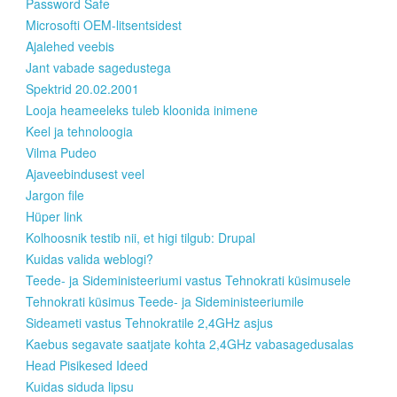
Password Safe
Microsofti OEM-litsentsidest
Ajalehed veebis
Jant vabade sagedustega
Spektrid 20.02.2001
Looja heameeleks tuleb kloonida inimene
Keel ja tehnoloogia
Vilma Pudeo
Ajaveebindusest veel
Jargon file
Hüper link
Kolhoosnik testib nii, et higi tilgub: Drupal
Kuidas valida weblogi?
Teede- ja Sideministeeriumi vastus Tehnokrati küsimusele
Tehnokrati küsimus Teede- ja Sideministeeriumile
Sideameti vastus Tehnokratile 2,4GHz asjus
Kaebus segavate saatjate kohta 2,4GHz vabasagedusalas
Head Pisikesed Ideed
Kuidas siduda lipsu