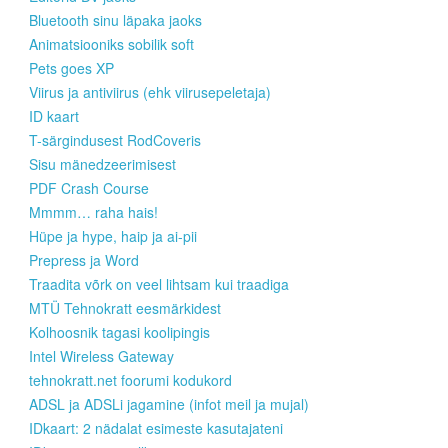
Bluetooth sinu läpaka jaoks
Animatsiooniks sobilik soft
Pets goes XP
Viirus ja antiviirus (ehk viirusepeletaja)
ID kaart
T-särgindusest RodCoveris
Sisu mänedzeerimisest
PDF Crash Course
Mmmm… raha hais!
Hüpe ja hype, haip ja ai-pii
Prepress ja Word
Traadita võrk on veel lihtsam kui traadiga
MTÜ Tehnokratt eesmärkidest
Kolhoosnik tagasi koolipingis
Intel Wireless Gateway
tehnokratt.net foorumi kodukord
ADSL ja ADSLi jagamine (infot meil ja mujal)
IDkaart: 2 nädalat esimeste kasutajateni