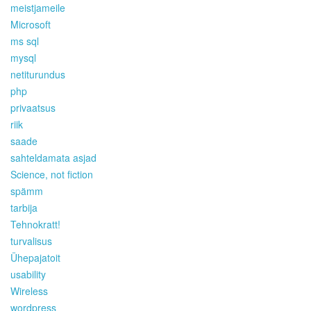
meistjameile
Microsoft
ms sql
mysql
netiturundus
php
privaatsus
riik
saade
sahteldamata asjad
Science, not fiction
spämm
tarbija
Tehnokratt!
turvalisus
Ühepajatoit
usability
Wireless
wordpress