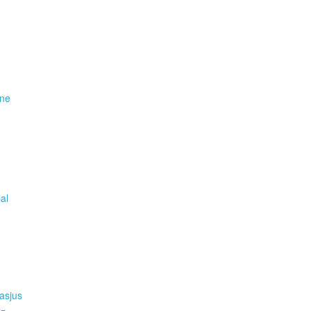
ene
pal
asjus