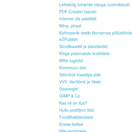
Lehekülg tuhande näoga (uuendatud)
PDF Creator tasuta!
Internet üle satelliidi
Mina, piraat
Kolhoosnik testib Norramaa põllutööriis
eZPublish
Sündikaadid ja standardid
Kõige pisematele krattidele
Mitte lugeda!
Kommuun-ism
Sõlmitud traadiga side
VVV: VeriVorst ja Veeb
Goooogle!
GIMP & Co
Kas nii on ilus?
Hullu postiljoni tõbi
Fondiihaldamisest
Enese kaitse
Mikrokrattidele