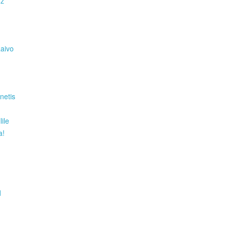
Hz
Raivo
netis
ile
a!
d