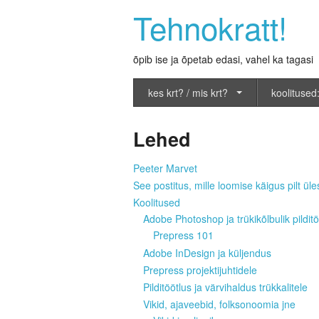
Tehnokratt!
õpib ise ja õpetab edasi, vahel ka tagasi
kes krt? / mis krt?
koolitused:
Lehed
Peeter Marvet
See postitus, mille loomise käigus pilt üles
Koolitused
Adobe Photoshop ja trükikõlbulik pilditö
Prepress 101
Adobe InDesign ja küljendus
Prepress projektijuhtidele
Pilditöötlus ja värvihaldus trükkalitele
Vikid, ajaveebid, folksonoomia jne