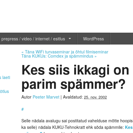
 prepress / video / internet / esitlus
WordPress
«
Täna WiFi turvaseminar ja õhtul filmiseminar
Täna KUKUs: Comdex ja spämmindus
»
Kes siis ikkagi o
parim spämmer?
 laeti
ötlus
Autor
Peeter Marvet
|
Avaldatud:
25. nov. 2002
#
Selle nädala avalugu sai postitatud vahelduse mõtte hoopi
ka selle) nädala KUKU-Tehnokratt ehk sõda spämmile:
Kes