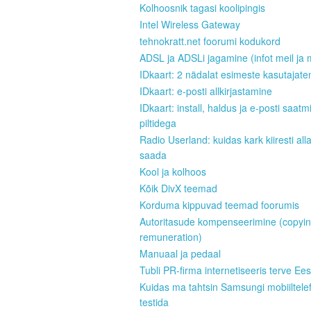
Kolhoosnik tagasi koolipingis
Intel Wireless Gateway
tehnokratt.net foorumi kodukord
ADSL ja ADSLi jagamine (infot meil ja 
IDkaart: 2 nädalat esimeste kasutajate
IDkaart: e-posti allkirjastamine
IDkaart: install, haldus ja e-posti saatm
piltidega
Radio Userland: kuidas kark kiiresti all
saada
Kool ja kolhoos
Kõik DivX teemad
Korduma kippuvad teemad foorumis
Autoritasude kompenseerimine (copyi
remuneration)
Manuaal ja pedaal
Tubli PR-firma internetiseeris terve Ees
Kuidas ma tahtsin Samsungi mobiiltele
testida