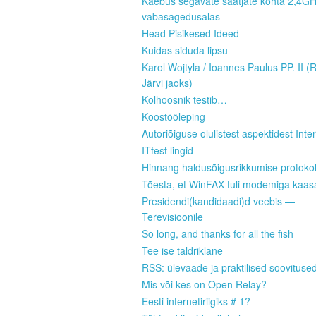
Kaebus segavate saatjate kohta 2,4G
vabasagedusalas
Head Pisikesed Ideed
Kuidas siduda lipsu
Karol Wojtyla / Ioannes Paulus PP. II (
Järvi jaoks)
Kolhoosnik testib…
Koostööleping
Autoriõiguse olulistest aspektidest Inter
ITfest lingid
Hinnang haldusõigusrikkumise protokoll
Tõesta, et WinFAX tuli modemiga kaas
Presidendi(kandidaadi)d veebis —
Terevisioonile
So long, and thanks for all the fish
Tee ise taldriklane
RSS: ülevaade ja praktilised soovituse
Mis või kes on Open Relay?
Eesti internetiriigiks # 1?