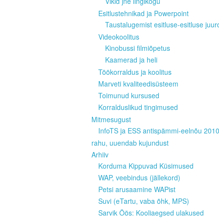
Vikid jne lingikogu
Esitlustehnikad ja Powerpoint
Taustalugemist esitluse-esitluse juur
Videokoolitus
Kinobussi filmiõpetus
Kaamerad ja heli
Töökorraldus ja koolitus
Marveti kvaliteedisüsteem
Toimunud kursused
Korralduslikud tingimused
Mitmesugust
InfoTS ja ESS antispämmi-eelnõu 201
rahu, uuendab kujundust
Arhiiv
Korduma Kippuvad Küsimused
WAP, veebindus (jällekord)
Petsi arusaamine WAPist
Suvi (eTartu, vaba õhk, MPS)
Sarvik Öös: Kooliaegsed ulakused