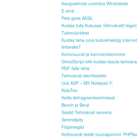
Kaugvalimise uuendus Windowsile
E-arve
Pets goes ADSL
Kuidas tulla Kukusse Tehnokratti tege
Tulemüüridest
Kuidas teha oma kodulehekülg internet
leitavaks?
Kommuunid ja kommenteerimine
GhostScript ehk kuidas tasuta tarkvar
PDF-faile teha
Tehnokrati identiteedist
Uus ASP – MS Notepad !!!
KülaTee
Ketta defragmenteerimisest
Bench ja Benji
Saidid Tehnokrati serveris
Serendipity
Flopireeglid
Kolhoosnik testib tuumapommi: PHPN