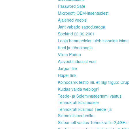
Password Safe
Microsofti OEM-litsentsidest
Ajalehed veebis
Jant vabade sagedustega
Spektrid 20.02.2001
Looja heameeleks tuleb kloonida inim
Keel ja tehnoloogia
Vilma Pudeo
Ajaveebindusest veel
Jargon file
Hüper link
Kolhoosnik testib nii, et higi tilgub: Dru
Kuidas valida weblogi?
Teede- ja Sideministeeriumi vastus
Tehnokrati küsimusele
Tehnokrati küsimus Teede- ja
Sideministeeriumile
Sideameti vastus Tehnokratile 2,4GHz 