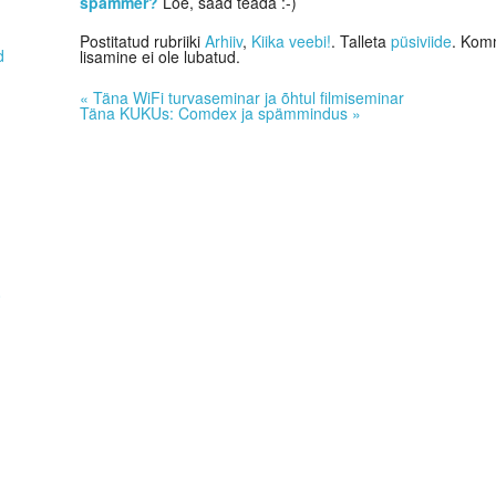
spämmer?
Loe, saad teada :-)
Postitatud rubriiki
Arhiiv
,
Kiika veebi!
. Talleta
püsiviide
. Komm
d
lisamine ei ole lubatud.
«
Täna WiFi turvaseminar ja õhtul filmiseminar
Täna KUKUs: Comdex ja spämmindus
»
0