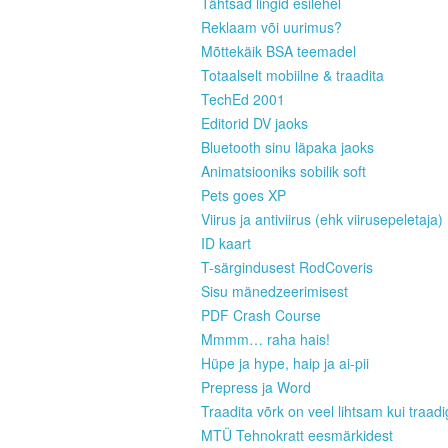
Tähtsad lingid esilehel
Reklaam või uurimus?
Mõttekäik BSA teemadel
Totaalselt mobiilne & traadita
TechEd 2001
Editorid DV jaoks
Bluetooth sinu läpaka jaoks
Animatsiooniks sobilik soft
Pets goes XP
Viirus ja antiviirus (ehk viirusepeletaja)
ID kaart
T-särgindusest RodCoveris
Sisu mänedzeerimisest
PDF Crash Course
Mmmm… raha hais!
Hüpe ja hype, haip ja ai-pii
Prepress ja Word
Traadita võrk on veel lihtsam kui traad
MTÜ Tehnokratt eesmärkidest