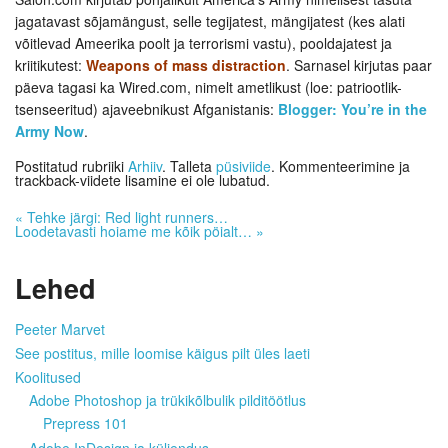
jagatavast sõjamängust, selle tegijatest, mängijatest (kes alati
võitlevad Ameerika poolt ja terrorismi vastu), pooldajatest ja
kriitikutest:
Weapons of mass distraction
. Sarnasel kirjutas paar
päeva tagasi ka Wired.com, nimelt ametlikust (loe: patriootlik-
tsenseeritud) ajaveebnikust Afganistanis:
Blogger: You’re in the
Army Now
.
Postitatud rubriiki
Arhiiv
. Talleta
püsiviide
. Kommenteerimine ja
trackback-viidete lisamine ei ole lubatud.
«
Tehke järgi: Red light runners…
Loodetavasti hoiame me kõik pöialt…
»
Lehed
Peeter Marvet
See postitus, mille loomise käigus pilt üles laeti
Koolitused
Adobe Photoshop ja trükikõlbulik pilditöötlus
Prepress 101