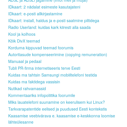
ADSL ja ADSLi jagamine (infot meil ja mujal)
IDkaart: 2 nädalat esimeste kasutajateni
IDkaart: e-posti allkirjastamine
IDkaart: install, haldus ja e-posti saatmine piltidega
Radio Userland: kuidas kark kiiresti alla saada
Kool ja kolhoos
Kõik DivX teemad
Korduma kippuvad teemad foorumis
Autoritasude kompenseerimine (copying remuneration)
Manuaal ja pedaal
Tubli PR-firma internetiseeris terve Eesti
Kuidas ma tahtsin Samsungi mobiiltelefoni testida
Kuidas ma faktidega vassisin
Nutikad rahvamassid
Kommentaariks infopoliitika foorumile
Miks lauatelefoni suunamine on keerulisem kui Linux?
Tarkvarapatentide eelised ja puudused Eesti kontekstis
Kaasamise veebivärava e. kaasamise e-keskkonna loomise
lähteülesanne