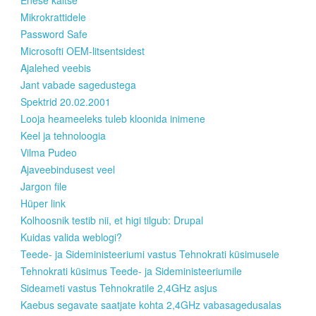
Enese kaitse
Mikrokrattidele
Password Safe
Microsofti OEM-litsentsidest
Ajalehed veebis
Jant vabade sagedustega
Spektrid 20.02.2001
Looja heameeleks tuleb kloonida inimene
Keel ja tehnoloogia
Vilma Pudeo
Ajaveebindusest veel
Jargon file
Hüper link
Kolhoosnik testib nii, et higi tilgub: Drupal
Kuidas valida weblogi?
Teede- ja Sideministeeriumi vastus Tehnokrati küsimusele
Tehnokrati küsimus Teede- ja Sideministeeriumile
Sideameti vastus Tehnokratile 2,4GHz asjus
Kaebus segavate saatjate kohta 2,4GHz vabasagedusalas