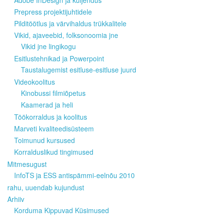
Adobe InDesign ja küljendus
Prepress projektijuhtidele
Pilditöötlus ja värvihaldus trükkalitele
Vikid, ajaveebid, folksonoomia jne
Vikid jne lingikogu
Esitlustehnikad ja Powerpoint
Taustalugemist esitluse-esitluse juurd
Videokoolitus
Kinobussi filmiõpetus
Kaamerad ja heli
Töökorraldus ja koolitus
Marveti kvaliteedisüsteem
Toimunud kursused
Korralduslikud tingimused
Mitmesugust
InfoTS ja ESS antispämmi-eelnõu 2010
rahu, uuendab kujundust
Arhiiv
Korduma Kippuvad Küsimused