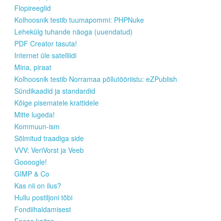
Flopireeglid
Kolhoosnik testib tuumapommi: PHPNuke
Lehekülg tuhande näoga (uuendatud)
PDF Creator tasuta!
Internet üle satelliidi
Mina, piraat
Kolhoosnik testib Norramaa põllutööriistu: eZPublish
Sündikaadid ja standardid
Kõige pisematele krattidele
Mitte lugeda!
Kommuun-ism
Sõlmitud traadiga side
VVV: VeriVorst ja Veeb
Goooogle!
GIMP & Co
Kas nii on ilus?
Hullu postiljoni tõbi
Fondiihaldamisest