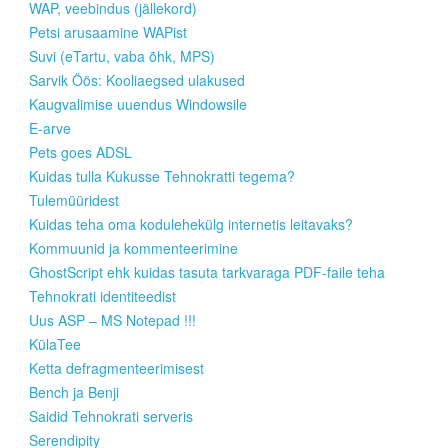
WAP, veebindus (jällekord)
Petsi arusaamine WAPist
Suvi (eTartu, vaba õhk, MPS)
Sarvik Öös: Kooliaegsed ulakused
Kaugvalimise uuendus Windowsile
E-arve
Pets goes ADSL
Kuidas tulla Kukusse Tehnokratti tegema?
Tulemüüridest
Kuidas teha oma kodulehekülg internetis leitavaks?
Kommuunid ja kommenteerimine
GhostScript ehk kuidas tasuta tarkvaraga PDF-faile teha
Tehnokrati identiteedist
Uus ASP – MS Notepad !!!
KülaTee
Ketta defragmenteerimisest
Bench ja Benji
Saidid Tehnokrati serveris
Serendipity