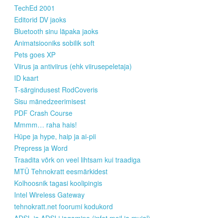
TechEd 2001
Editorid DV jaoks
Bluetooth sinu läpaka jaoks
Animatsiooniks sobilik soft
Pets goes XP
Viirus ja antiviirus (ehk viirusepeletaja)
ID kaart
T-särgindusest RodCoveris
Sisu mänedzeerimisest
PDF Crash Course
Mmmm… raha hais!
Hüpe ja hype, haip ja ai-pii
Prepress ja Word
Traadita võrk on veel lihtsam kui traadiga
MTÜ Tehnokratt eesmärkidest
Kolhoosnik tagasi koolipingis
Intel Wireless Gateway
tehnokratt.net foorumi kodukord