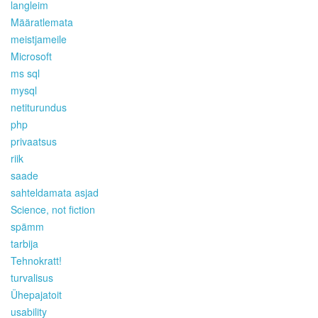
langleim
Määratlemata
meistjameile
Microsoft
ms sql
mysql
netiturundus
php
privaatsus
riik
saade
sahteldamata asjad
Science, not fiction
spämm
tarbija
Tehnokratt!
turvalisus
Ühepajatoit
usability