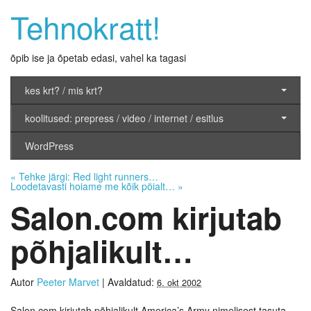
Tehnokratt!
õpib ise ja õpetab edasi, vahel ka tagasi
kes krt? / mis krt?
koolitused: prepress / video / internet / esitlus
WordPress
«
Tehke järgi: Red light runners…
Loodetavasti hoiame me kõik pöialt…
»
Salon.com kirjutab
põhjalikult…
Autor
Peeter Marvet
|
Avaldatud:
6. okt 2002
Salon.com kirjutab põhjalikult America’s Army nimelisest tasuta