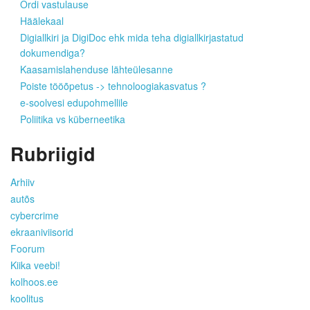
Ordi vastulause
Häälekaal
Digiallkiri ja DigiDoc ehk mida teha digiallkirjastatud
dokumendiga?
Kaasamislahenduse lähteülesanne
Poiste tööõpetus -> tehnoloogiakasvatus ?
e-soolvesi edupohmellile
Poliitika vs küberneetika
Rubriigid
Arhiiv
autõs
cybercrime
ekraaniviisorid
Foorum
Kiika veebi!
kolhoos.ee
koolitus