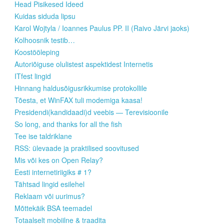
Head Pisikesed Ideed
Kuidas siduda lipsu
Karol Wojtyla / Ioannes Paulus PP. II (Raivo Järvi jaoks)
Kolhoosnik testib…
Koostööleping
Autoriõiguse olulistest aspektidest Internetis
ITfest lingid
Hinnang haldusõigusrikkumise protokollile
Tõesta, et WinFAX tuli modemiga kaasa!
Presidendi(kandidaadi)d veebis — Terevisioonile
So long, and thanks for all the fish
Tee ise taldriklane
RSS: ülevaade ja praktilised soovitused
Mis või kes on Open Relay?
Eesti internetiriigiks # 1?
Tähtsad lingid esilehel
Reklaam või uurimus?
Mõttekäik BSA teemadel
Totaalselt mobiilne & traadita