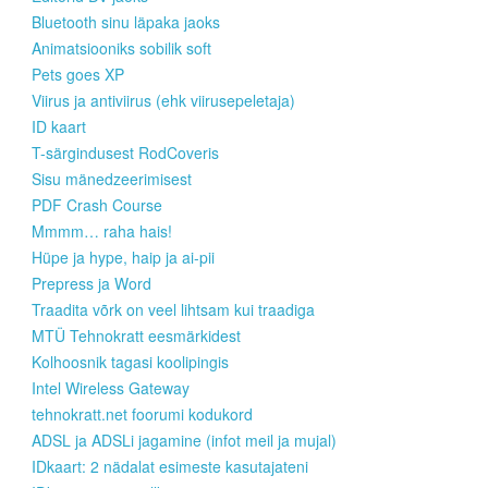
Bluetooth sinu läpaka jaoks
Animatsiooniks sobilik soft
Pets goes XP
Viirus ja antiviirus (ehk viirusepeletaja)
ID kaart
T-särgindusest RodCoveris
Sisu mänedzeerimisest
PDF Crash Course
Mmmm… raha hais!
Hüpe ja hype, haip ja ai-pii
Prepress ja Word
Traadita võrk on veel lihtsam kui traadiga
MTÜ Tehnokratt eesmärkidest
Kolhoosnik tagasi koolipingis
Intel Wireless Gateway
tehnokratt.net foorumi kodukord
ADSL ja ADSLi jagamine (infot meil ja mujal)
IDkaart: 2 nädalat esimeste kasutajateni