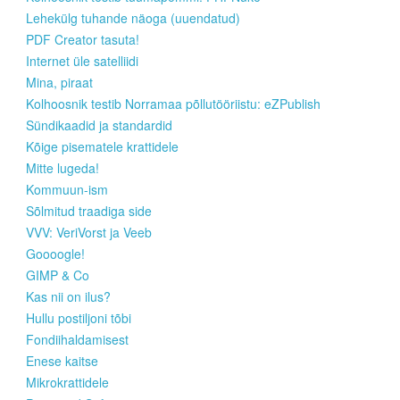
Lehekülg tuhande näoga (uuendatud)
PDF Creator tasuta!
Internet üle satelliidi
Mina, piraat
Kolhoosnik testib Norramaa põllutööriistu: eZPublish
Sündikaadid ja standardid
Kõige pisematele krattidele
Mitte lugeda!
Kommuun-ism
Sõlmitud traadiga side
VVV: VeriVorst ja Veeb
Goooogle!
GIMP & Co
Kas nii on ilus?
Hullu postiljoni tõbi
Fondiihaldamisest
Enese kaitse
Mikrokrattidele