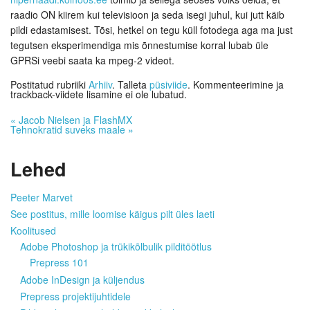
raadio ON kiirem kui televisioon ja seda isegi juhul, kui jutt käib
pildi edastamisest. Tõsi, hetkel on tegu küll fotodega aga ma just
tegutsen eksperimendiga mis õnnestumise korral lubab üle
GPRSi veebi saata ka mpeg-2 videot.
Postitatud rubriiki
Arhiiv
. Talleta
püsiviide
. Kommenteerimine ja
trackback-viidete lisamine ei ole lubatud.
«
Jacob Nielsen ja FlashMX
Tehnokratid suveks maale
»
Lehed
Peeter Marvet
See postitus, mille loomise käigus pilt üles laeti
Koolitused
Adobe Photoshop ja trükikõlbulik pilditöötlus
Prepress 101
Adobe InDesign ja küljendus
Prepress projektijuhtidele