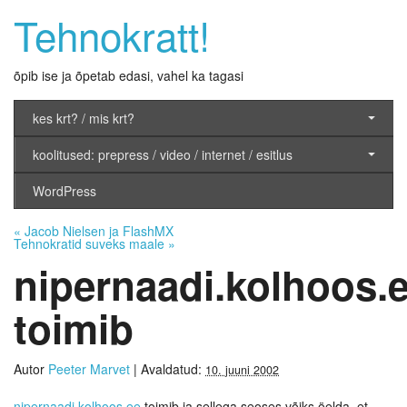
Tehnokratt!
õpib ise ja õpetab edasi, vahel ka tagasi
kes krt? / mis krt?
koolitused: prepress / video / internet / esitlus
WordPress
«
Jacob Nielsen ja FlashMX
Tehnokratid suveks maale
»
nipernaadi.kolhoos.
toimib
Autor
Peeter Marvet
|
Avaldatud:
10. juuni 2002
nipernaadi.kolhoos.ee
toimib ja sellega seoses võiks öelda, et