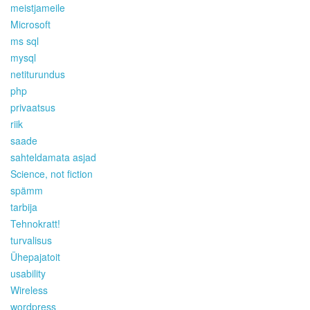
meistjameile
Microsoft
ms sql
mysql
netiturundus
php
privaatsus
riik
saade
sahteldamata asjad
Science, not fiction
spämm
tarbija
Tehnokratt!
turvalisus
Ühepajatoit
usability
Wireless
wordpress