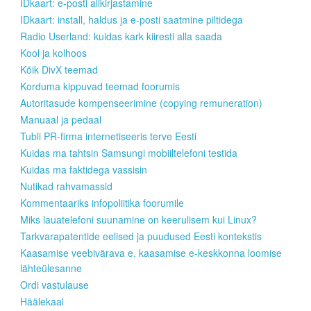
IDkaart: e-posti allkirjastamine
IDkaart: install, haldus ja e-posti saatmine piltidega
Radio Userland: kuidas kark kiiresti alla saada
Kool ja kolhoos
Kõik DivX teemad
Korduma kippuvad teemad foorumis
Autoritasude kompenseerimine (copying remuneration)
Manuaal ja pedaal
Tubli PR-firma internetiseeris terve Eesti
Kuidas ma tahtsin Samsungi mobiiltelefoni testida
Kuidas ma faktidega vassisin
Nutikad rahvamassid
Kommentaariks infopoliitika foorumile
Miks lauatelefoni suunamine on keerulisem kui Linux?
Tarkvarapatentide eelised ja puudused Eesti kontekstis
Kaasamise veebivärava e. kaasamise e-keskkonna loomise
lähteülesanne
Ordi vastulause
Häälekaal