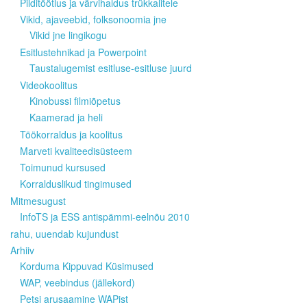
Pilditöötlus ja värvihaldus trükkalitele
Vikid, ajaveebid, folksonoomia jne
Vikid jne lingikogu
Esitlustehnikad ja Powerpoint
Taustalugemist esitluse-esitluse juurd
Videokoolitus
Kinobussi filmiõpetus
Kaamerad ja heli
Töökorraldus ja koolitus
Marveti kvaliteedisüsteem
Toimunud kursused
Korralduslikud tingimused
Mitmesugust
InfoTS ja ESS antispämmi-eelnõu 2010
rahu, uuendab kujundust
Arhiiv
Korduma Kippuvad Küsimused
WAP, veebindus (jällekord)
Petsi arusaamine WAPist