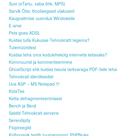
Suvi (eTartu, vaba õhk, MPS)
Sarvik Öös: Kooliaegsed ulakused
Kaugvalimise uuendus Windowsile
E-arve
Pets goes ADSL
Kuidas tulla Kukusse Tehnokratti tegema?
Tulemüüridest
Kuidas teha oma kodulehekülg internetis leitavaks?
Kommuunid ja kommenteerimine
GhostScript ehk kuidas tasuta tarkvaraga PDF-faile teha
Tehnokrati identiteedist
Uus ASP – MS Notepad !!!
KülaTee
Ketta defragmenteerimisest
Bench ja Benji
Saidid Tehnokrati serveris
Serendipity
Flopireeglid
Kolhoosnik testib tuumapommi: PHPNuke