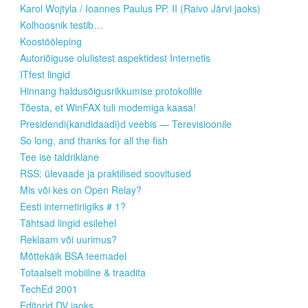
Karol Wojtyla / Ioannes Paulus PP. II (Raivo Järvi jaoks)
Kolhoosnik testib…
Koostööleping
Autoriõiguse olulistest aspektidest Internetis
ITfest lingid
Hinnang haldusõigusrikkumise protokollile
Tõesta, et WinFAX tuli modemiga kaasa!
Presidendi(kandidaadi)d veebis — Terevisioonile
So long, and thanks for all the fish
Tee ise taldriklane
RSS: ülevaade ja praktilised soovitused
Mis või kes on Open Relay?
Eesti internetiriigiks # 1?
Tähtsad lingid esilehel
Reklaam või uurimus?
Mõttekäik BSA teemadel
Totaalselt mobiilne & traadita
TechEd 2001
Editorid DV jaoks