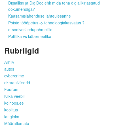
Digiallkiri ja DigiDoc ehk mida teha digiallkirjastatud
dokumendiga?
Kaasamislahenduse lähteülesanne
Poiste tööõpetus -> tehnoloogiakasvatus ?
e-soolvesi edupohmellile
Poliitika vs küberneetika
Rubriigid
Arhiiv
autõs
cybercrime
ekraaniviisorid
Foorum
Kiika veebi!
kolhoos.ee
koolitus
langleim
Määratlemata