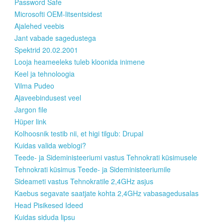
Password Safe
Microsofti OEM-litsentsidest
Ajalehed veebis
Jant vabade sagedustega
Spektrid 20.02.2001
Looja heameeleks tuleb kloonida inimene
Keel ja tehnoloogia
Vilma Pudeo
Ajaveebindusest veel
Jargon file
Hüper link
Kolhoosnik testib nii, et higi tilgub: Drupal
Kuidas valida weblogi?
Teede- ja Sideministeeriumi vastus Tehnokrati küsimusele
Tehnokrati küsimus Teede- ja Sideministeeriumile
Sideameti vastus Tehnokratile 2,4GHz asjus
Kaebus segavate saatjate kohta 2,4GHz vabasagedusalas
Head Pisikesed Ideed
Kuidas siduda lipsu