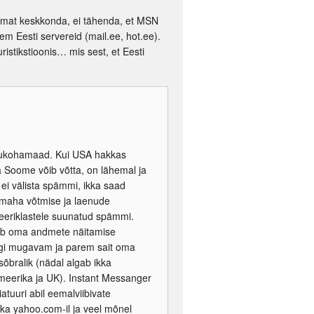
emat keskkonda, ei tähenda, et MSN
m Eesti servereid (mail.ee, hot.ee).
ristikstioonis… mis sest, et Eesti
asukohamaad. Kui USA hakkas
 Soome võib võtta, on lähemal ja
ei välista spämmi, ikka saad
s maha võtmise ja laenude
meeriklastele suunatud spämmi.
tab oma andmete näitamise
segi mugavam ja parem sait oma
õbralik (nädal algab ikka
eerika ja UK). Instant Messanger
atuuri abil eemalviibivate
ka yahoo.com-il ja veel mõnel