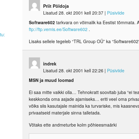
Priit Põldoja
Lisatud 28. okt 2001 kell 20:37
|
Püsiviide
Software602
tarkvara on võimalik ka Eestist tõmmata. 
ftp://ftp.vemis.ee/Software602
.
tu:
Lisaks sellele tegeleb “TRL Group OÜ” ka “Software602” 
indrek
Lisatud 28. okt 2001 kell 22:26
|
Püsiviide
MSN ja muud loomad
Ei saa mitte vaikki olla… Tehnokratt soovitab juba “ei 
keskkonda oma asjade ajamiseks… eriti veel oma privaa
võiks siis kasutajale mainida ka turvariske, mis kaasnev
privaatseid materjale sinna talletada.
Võtaks ette andmeturbe kolm põhieesmaärki