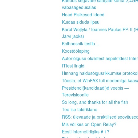
Kaebus segavate saatjate kohta 2,4G
vabasagedusalas
Head Pisikesed Ideed
Kuidas siduda lipsu
Karol Wojtyla / Ioannes Paulus PP. II (
Järvi jaoks)
Kolhoosnik testib…
Koostööleping
Autoriõiguse olulistest aspektidest Inter
ITfest lingid
Hinnang haldusõigusrikkumise protokoll
Tõesta, et WinFAX tuli modemiga kaas
Presidendi(kandidaadi)d veebis —
Terevisioonile
So long, and thanks for all the fish
Tee ise taldriklane
RSS: ülevaade ja praktilised soovituse
Mis või kes on Open Relay?
Eesti internetiriigiks # 1?