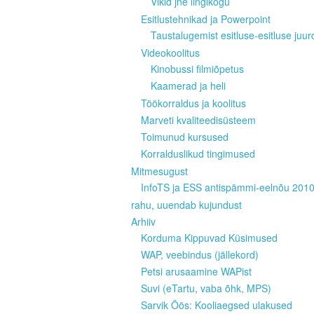
Vikid jne lingikogu
Esitlustehnikad ja Powerpoint
Taustalugemist esitluse-esitluse juur
Videokoolitus
Kinobussi filmiõpetus
Kaamerad ja heli
Töökorraldus ja koolitus
Marveti kvaliteedisüsteem
Toimunud kursused
Korralduslikud tingimused
Mitmesugust
InfoTS ja ESS antispämmi-eelnõu 201
rahu, uuendab kujundust
Arhiiv
Korduma Kippuvad Küsimused
WAP, veebindus (jällekord)
Petsi arusaamine WAPist
Suvi (eTartu, vaba õhk, MPS)
Sarvik Öös: Kooliaegsed ulakused