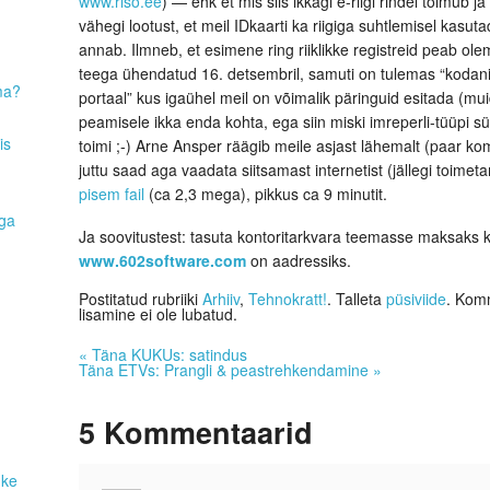
www.riso.ee
) — ehk et mis siis ikkagi e-riigi rindel toimub j
vähegi lootust, et meil IDkaarti ka riigiga suhtlemisel kasut
annab. Ilmneb, et esimene ring riiklikke registreid peab ole
teega ühendatud 16. detsembril, samuti on tulemas “kodan
ma?
portaal” kus igaühel meil on võimalik päringuid esitada (mu
peamisele ikka enda kohta, ega siin miski imreperli-tüüpi s
is
toimi ;-) Arne Ansper räägib meile asjast lähemalt (paar ko
juttu saad aga vaadata siitsamast internetist (jällegi toimet
pisem fail
(ca 2,3 mega), pikkus ca 9 minutit.
aga
Ja soovitustest: tasuta kontoritarkvara teemasse maksaks k
www.602software.com
on aadressiks.
Postitatud rubriiki
Arhiiv
,
Tehnokratt!
. Talleta
püsiviide
. Komm
lisamine ei ole lubatud.
«
Täna KUKUs: satindus
Täna ETVs: Prangli & peastrehkendamine
»
5
Kommentaarid
uke