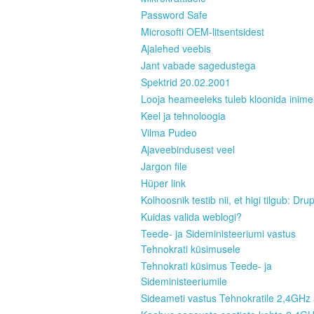
Password Safe
Microsofti OEM-litsentsidest
Ajalehed veebis
Jant vabade sagedustega
Spektrid 20.02.2001
Looja heameeleks tuleb kloonida inim
Keel ja tehnoloogia
Vilma Pudeo
Ajaveebindusest veel
Jargon file
Hüper link
Kolhoosnik testib nii, et higi tilgub: Dru
Kuidas valida weblogi?
Teede- ja Sideministeeriumi vastus
Tehnokrati küsimusele
Tehnokrati küsimus Teede- ja
Sideministeeriumile
Sideameti vastus Tehnokratile 2,4GHz 