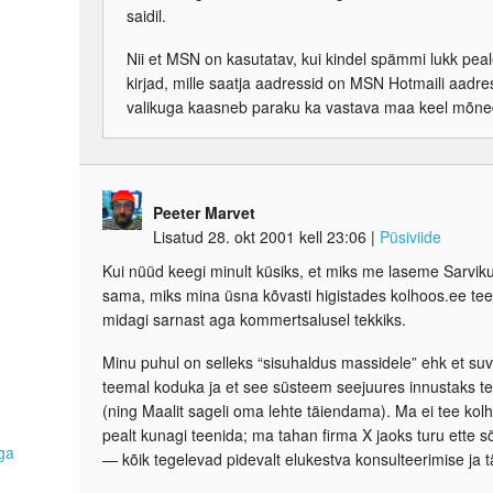
saidil.
Nii et MSN on kasutatav, kui kindel spämmi lukk peal
kirjad, mille saatja aadressid on MSN Hotmaili aa
valikuga kaasneb paraku ka vastava maa keel mõne
Peeter Marvet
Lisatud 28. okt 2001 kell 23:06
|
Püsiviide
Kui nüüd keegi minult küsiks, et miks me laseme Sarviku
sama, miks mina üsna kõvasti higistades kolhoos.ee tee
midagi sarnast aga kommertsalusel tekkiks.
Minu puhul on selleks “sisuhaldus massidele” ehk et suv
teemal koduka ja et see süsteem seejuures innustaks t
(ning Maalit sageli oma lehte täiendama). Ma ei tee kolh
pealt kunagi teenida; ma tahan firma X jaoks turu ette s
iga
— kõik tegelevad pidevalt elukestva konsulteerimise ja 