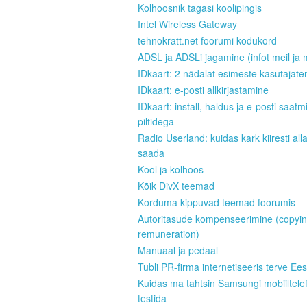
Kolhoosnik tagasi koolipingis
Intel Wireless Gateway
tehnokratt.net foorumi kodukord
ADSL ja ADSLi jagamine (infot meil ja 
IDkaart: 2 nädalat esimeste kasutajate
IDkaart: e-posti allkirjastamine
IDkaart: install, haldus ja e-posti saatm
piltidega
Radio Userland: kuidas kark kiiresti all
saada
Kool ja kolhoos
Kõik DivX teemad
Korduma kippuvad teemad foorumis
Autoritasude kompenseerimine (copyi
remuneration)
Manuaal ja pedaal
Tubli PR-firma internetiseeris terve Ees
Kuidas ma tahtsin Samsungi mobiiltele
testida