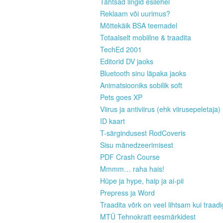
Tähtsad lingid esilehel
Reklaam või uurimus?
Mõttekäik BSA teemadel
Totaalselt mobiilne & traadita
TechEd 2001
Editorid DV jaoks
Bluetooth sinu läpaka jaoks
Animatsiooniks sobilik soft
Pets goes XP
Viirus ja antiviirus (ehk viirusepeletaja)
ID kaart
T-särgindusest RodCoveris
Sisu mänedzeerimisest
PDF Crash Course
Mmmm… raha hais!
Hüpe ja hype, haip ja ai-pii
Prepress ja Word
Traadita võrk on veel lihtsam kui traad
MTÜ Tehnokratt eesmärkidest