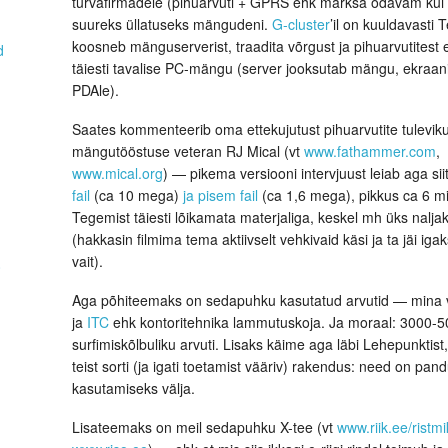
turvafirmadele (pihuarvuti + GPRS ehk märksa odavam kui
suureks üllatuseks mängudeni.
G-cluster
’il on kuuldavasti 
koosneb mänguserverist, traadita võrgust ja pihuarvutitest
d
täiesti tavalise PC-mängu (server jooksutab mängu, ekraan
PDAle).
Saates kommenteerib oma ettekujutust pihuarvutite tulevik
mängutööstuse veteran RJ Mical (vt
www.fathammer.com
,
www.mical.org
) — pikema versiooni intervjuust leiab aga sii
fail
(ca 10 mega)
ja pisem fail
(ca 1,6 mega), pikkus ca 6 mi
Tegemist täiesti lõikamata materjaliga, keskel mh üks nalj
(hakkasin filmima tema aktiivselt vehkivaid käsi ja ta jäi iga
vait).
0
Aga põhiteemaks on sedapuhku kasutatud arvutid — mina va
ja
ITC
ehk kontoritehnika lammutuskoja. Ja moraal: 3000-50
surfimiskõlbuliku arvuti. Lisaks käime aga läbi Lehepunktist
teist sorti (ja igati toetamist vääriv) rakendus: need on pan
kasutamiseks välja.
Lisateemaks on meil sedapuhku X-tee (vt
www.riik.ee/ristmi