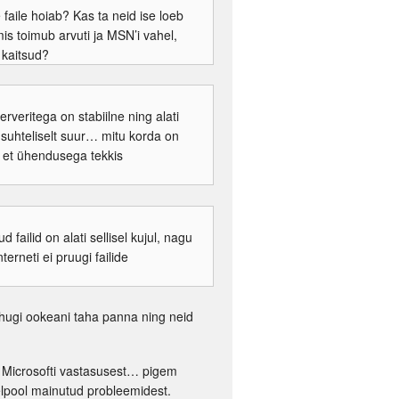
aile hoiab? Kas ta neid ise loeb
s toimub arvuti ja MSN’i vahel,
 kaitsud?
rveritega on stabiilne ning alati
suhteliselt suur… mitu korda on
a, et ühendusega tekkis
 failid on alati sellisel kujul, nagu
erneti ei pruugi failide
uhugi ookeani taha panna ning neid
ist Microsofti vastasusest… pigem
eelpool mainutud probleemidest.