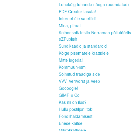
Lehekülg tuhande näoga (uuendatud)
PDF Creator tasuta!
Internet üle satelliidi
Mina, piraat
Kolhoosnik testib Norramaa põllutööriis
eZPublish
Sündikaadid ja standardid
Kõige pisematele krattidele
Mitte lugeda!
Kommuun-ism
Sõlmitud traadiga side
VVV: VeriVorst ja Veeb
Goooogle!
GIMP & Co
Kas nii on ilus?
Hullu postiljoni tõbi
Fondiihaldamisest
Enese kaitse
Mikrokrattidele