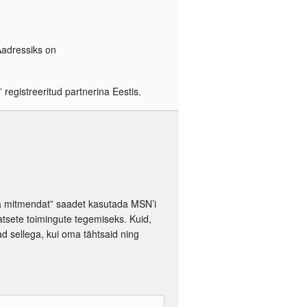
Aadressiks on
registreeritud partnerina Eestis.
tea mitmendat” saadet kasutada MSN’i
tsete toimingute tegemiseks. Kuid,
ad sellega, kui oma tähtsaid ning