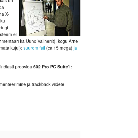
a kas on
ada
ma X-
iku
idugi
üsteem ei
mmentaari ka Uuno Vallnerilt), kogu Arne
amata kujul):
suurem fail
(ca 15 mega)
ja
indlasti proovida
602 Pro PC Suite’i:
enteerimine ja trackback-viidete