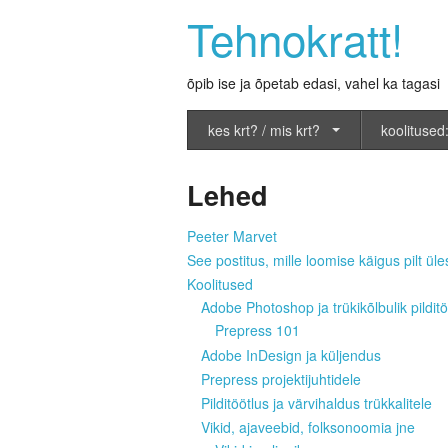
Tehnokratt!
õpib ise ja õpetab edasi, vahel ka tagasi
kes krt? / mis krt?
koolitused:
Lehed
Peeter Marvet
See postitus, mille loomise käigus pilt üles
Koolitused
Adobe Photoshop ja trükikõlbulik pilditö
Prepress 101
Adobe InDesign ja küljendus
Prepress projektijuhtidele
Pilditöötlus ja värvihaldus trükkalitele
Vikid, ajaveebid, folksonoomia jne