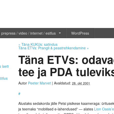
 prepress / video / internet / esitlus
WordPress
«
Täna KUKUs: satindus
Täna ETVs: Prangli & peastrehkendamine
»
Täna ETVs: odavad
tee ja PDA tulevik
 laeti
ötlus
Autor
Peeter Marvet
|
Avaldatud:
28. okt 2001
#
Alustaks sedakorda jälle Petsi pisikese kaameraga: ürituse
ja teemaks “mobiilsed e-lahendused” — alates
Lion Oasis’