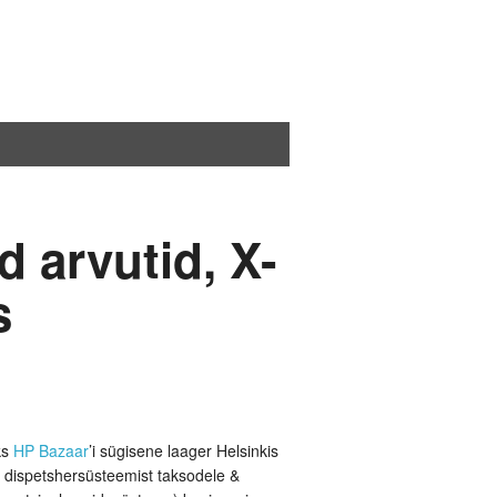
 arvutid, X-
s
ks
HP Bazaar
’i sügisene laager Helsinkis
e
dispetshersüsteemist taksodele &