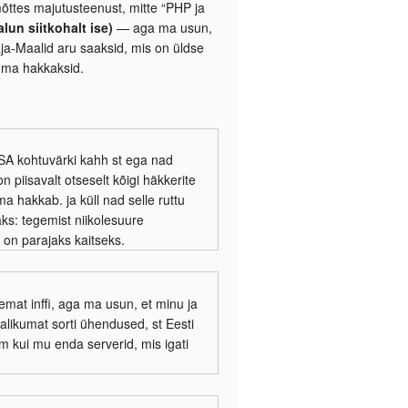
õttes majutusteenust, mitte “PHP ja
alun siitkohalt ise)
— aga ma usun,
taja-Maalid aru saaksid, mis on üldse
kuma hakkaksid.
SA kohtuvärki kahh st ega nad
n piisavalt otseselt kõigi häkkerite
ma hakkab. ja küll nad selle ruttu
aks: tegemist niikolesuure
on parajaks kaitseks.
psemat inffi, aga ma usun, et minu ja
likumat sorti ühendused, st Eesti
m kui mu enda serverid, mis igati