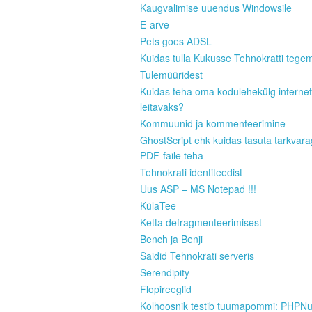
Kaugvalimise uuendus Windowsile
E-arve
Pets goes ADSL
Kuidas tulla Kukusse Tehnokratti tege
Tulemüüridest
Kuidas teha oma kodulehekülg internet
leitavaks?
Kommuunid ja kommenteerimine
GhostScript ehk kuidas tasuta tarkvar
PDF-faile teha
Tehnokrati identiteedist
Uus ASP – MS Notepad !!!
KülaTee
Ketta defragmenteerimisest
Bench ja Benji
Saidid Tehnokrati serveris
Serendipity
Flopireeglid
Kolhoosnik testib tuumapommi: PHPN