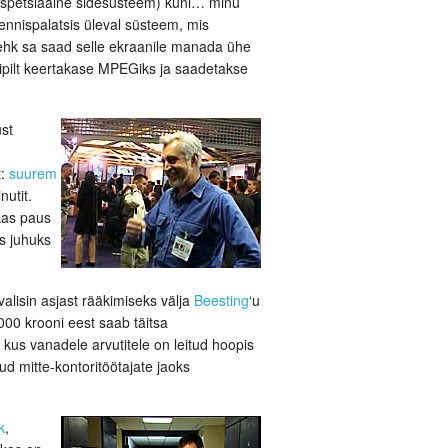
 spetsiaalne sidesüsteem) kuni… minu
Tennispalatsis üleval süsteem, mis
 ehk sa saad selle ekraanile manada ühe
ipilt keertakase MPEGiks ja saadetakse
ust
t:
suurem
nutit.
akas paus
ks juhuks
lisin asjast rääkimiseks välja
Beesting
‘u
00 krooni eest saab täitsa
, kus vanadele arvutitele on leitud hoopis
dud mitte-kontoritöötajate jaoks
k
,