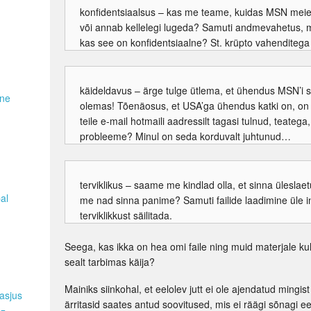
konfidentsiaalsus – kas me teame, kuidas MSN meie f
või annab kellelegi lugeda? Samuti andmevahetus, mi
kas see on konfidentsiaalne? St. krüpto vahenditega
käideldavus – ärge tulge ütlema, et ühendus MSN’i se
ene
olemas! Tõenäosus, et USA’ga ühendus katki on, on 
teile e-mail hotmaili aadressilt tagasi tulnud, teateg
probleeme? Minul on seda korduvalt juhtunud…
terviklikus – saame me kindlad olla, et sinna üleslaetud
pal
me nad sinna panime? Samuti failide laadimine üle int
terviklikkust säilitada.
Seega, kas ikka on hea omi faile ning muid materjale k
sealt tarbimas käija?
Mainiks siinkohal, et eelolev jutt ei ole ajendatud ming
asjus
ärritasid saates antud soovitused, mis ei räägi sõnagi 