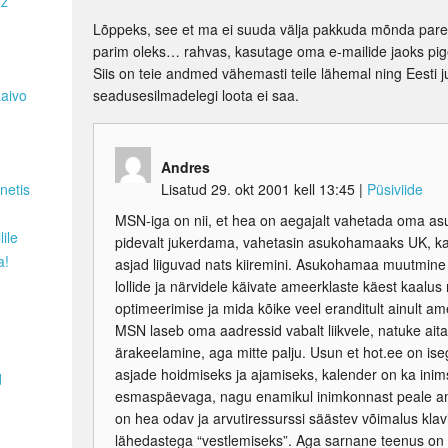
Hz
Lõppeks, see et ma ei suuda välja pakkuda mõnda par
parim oleks… rahvas, kasutage oma e-mailide jaoks pige
Siis on teie andmed vähemasti teile lähemal ning Eesti ju
Raivo
seadusesilmadelegi loota ei saa.
Andres
netis
Lisatud 29. okt 2001 kell 13:45
|
Püsiviide
MSN-iga on nii, et hea on aegajalt vahetada oma 
ile
pidevalt jukerdama, vahetasin asukohamaaks UK, ka
a!
asjad liiguvad nats kiiremini. Asukohamaa muutmine 
lollide ja närvidele käivate ameerklaste käest kaalu
optimeerimise ja mida kõike veel eranditult ainult a
MSN laseb oma aadressid vabalt liikvele, natuke ai
ärakeelamine, aga mitte palju. Usun et hot.ee on i
asjade hoidmiseks ja ajamiseks, kalender on ka inims
d
esmaspäevaga, nagu enamikul inimkonnast peale am
on hea odav ja arvutiressurssi säästev võimalus klavi
lähedastega “vestlemiseks”. Aga sarnane teenus on 