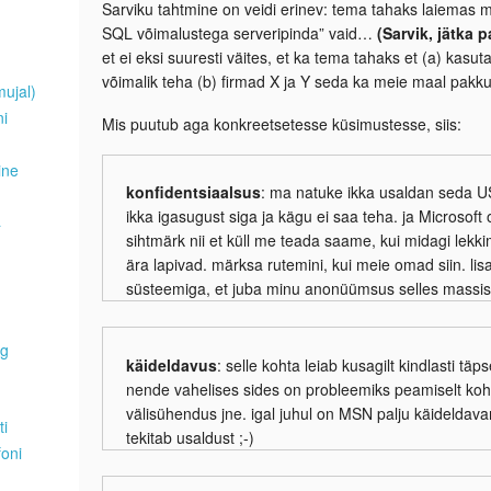
Sarviku tahtmine on veidi erinev: tema tahaks laiemas m
SQL võimalustega serveripinda” vaid…
(Sarvik, jätka p
et ei eksi suuresti väites, et ka tema tahaks et (a) kasu
võimalik teha (b) firmad X ja Y seda ka meie maal pak
mujal)
ni
Mis puutub aga konkreetsetesse küsimustesse, siis:
ine
konfidentsiaalsus
: ma natuke ikka usaldan seda U
ikka igasugust siga ja kägu ei saa teha. ja Microsoft o
a
sihtmärk nii et küll me teada saame, kui midagi lekki
ära lapivad. märksa rutemini, kui meie omad siin. lis
süsteemiga, et juba minu anonüümsus selles massis 
ng
käideldavus
: selle kohta leiab kusagilt kindlasti tä
nende vahelises sides on probleemiks peamiselt koha
välisühendus jne. igal juhul on MSN palju käideldava
ti
tekitab usaldust ;-)
foni