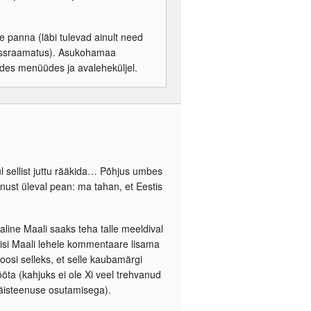
e panna (läbi tulevad ainult need
dressraamatus). Asukohamaa
des menüüdes ja avaleheküljel.
l sellist juttu rääkida… Põhjus umbes
nust üleval pean: ma tahan, et Eestis
aline Maali saaks teha talle meeldival
eisi Maali lehele kommentaare lisama
oosi selleks, et selle kaubamärgi
ööta (kahjuks ei ole Xi veel trehvanud
täisteenuse osutamisega).