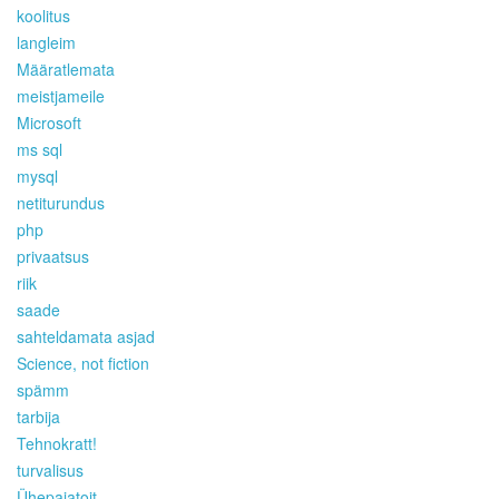
koolitus
langleim
Määratlemata
meistjameile
Microsoft
ms sql
mysql
netiturundus
php
privaatsus
riik
saade
sahteldamata asjad
Science, not fiction
spämm
tarbija
Tehnokratt!
turvalisus
Ühepajatoit