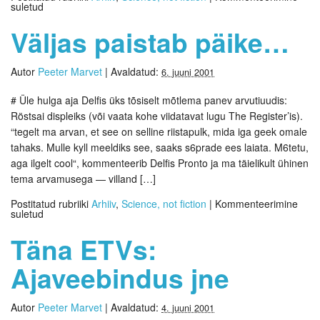
suletud
Väljas paistab päike…
Autor
Peeter Marvet
|
Avaldatud:
6. juuni 2001
# Üle hulga aja Delfis üks tõsiselt mõtlema panev arvutiuudis:
Röstsai displeiks (või vaata kohe viidatavat lugu The Register’is).
“tegelt ma arvan, et see on selline riistapulk, mida iga geek omale
tahaks. Mulle kyll meeldiks see, saaks s6prade ees laiata. M6tetu,
aga ilgelt cool“, kommenteerib Delfis Pronto ja ma täielikult ühinen
tema arvamusega — villand […]
Postitatud rubriiki
Arhiiv
,
Science, not fiction
|
Kommenteerimine
suletud
Täna ETVs:
Ajaveebindus jne
Autor
Peeter Marvet
|
Avaldatud:
4. juuni 2001