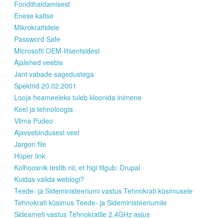
Fondiihaldamisest
Enese kaitse
Mikrokrattidele
Password Safe
Microsofti OEM-litsentsidest
Ajalehed veebis
Jant vabade sagedustega
Spektrid 20.02.2001
Looja heameeleks tuleb kloonida inimene
Keel ja tehnoloogia
Vilma Pudeo
Ajaveebindusest veel
Jargon file
Hüper link
Kolhoosnik testib nii, et higi tilgub: Drupal
Kuidas valida weblogi?
Teede- ja Sideministeeriumi vastus Tehnokrati küsimusele
Tehnokrati küsimus Teede- ja Sideministeeriumile
Sideameti vastus Tehnokratile 2,4GHz asjus