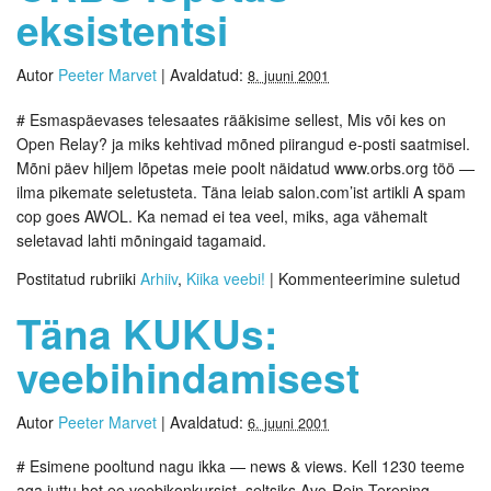
eksistentsi
Autor
Peeter Marvet
|
Avaldatud:
8. juuni 2001
# Esmaspäevases telesaates rääkisime sellest, Mis või kes on
Open Relay? ja miks kehtivad mõned piirangud e-posti saatmisel.
Mõni päev hiljem lõpetas meie poolt näidatud www.orbs.org töö —
ilma pikemate seletusteta. Täna leiab salon.com’ist artikli A spam
cop goes AWOL. Ka nemad ei tea veel, miks, aga vähemalt
seletavad lahti mõningaid tagamaid.
Postitatud rubriiki
Arhiiv
,
Kiika veebi!
|
Kommenteerimine suletud
Täna KUKUs:
veebihindamisest
Autor
Peeter Marvet
|
Avaldatud:
6. juuni 2001
# Esimene pooltund nagu ikka — news & views. Kell 1230 teeme
aga juttu hot.ee veebikonkursist, seltsiks Avo-Rein Tereping,