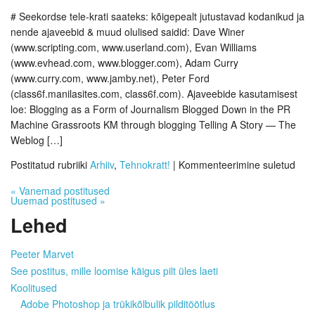
# Seekordse tele-krati saateks: kõigepealt jutustavad kodanikud ja
nende ajaveebid & muud olulised saidid: Dave Winer
(www.scripting.com, www.userland.com), Evan Williams
(www.evhead.com, www.blogger.com), Adam Curry
(www.curry.com, www.jamby.net), Peter Ford
(class6f.manilasites.com, class6f.com). Ajaveebide kasutamisest
loe: Blogging as a Form of Journalism Blogged Down in the PR
Machine Grassroots KM through blogging Telling A Story — The
Weblog […]
Postitatud rubriiki
Arhiiv
,
Tehnokratt!
|
Kommenteerimine suletud
«
Vanemad postitused
Uuemad postitused
»
Lehed
Peeter Marvet
See postitus, mille loomise käigus pilt üles laeti
Koolitused
Adobe Photoshop ja trükikõlbulik pilditöötlus