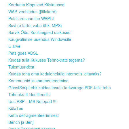
Korduma Kippuvad Küsimused
WAP, veebindus (jällekord)
Petsi arusaamine WAPist
Suvi (eTartu, vaba õhk, MPS)
Sarvik Öös: Kooliaegsed ulakused
Kaugvalimise uuendus Windowsile
E-arve
Pets goes ADSL
Kuidas tulla Kukusse Tehnokratti tegema?
Tulemüüridest
Kuidas teha oma kodulehekülg internetis leitavaks?
Kommuunid ja kommenteerimine
GhostScript ehk kuidas tasuta tarkvaraga PDF-faile teha
Tehnokrati identiteedist
Uus ASP – MS Notepad !!!
KülaTee
Ketta defragmenteerimisest
Bench ja Benji
Saidid Tehnokrati serveris