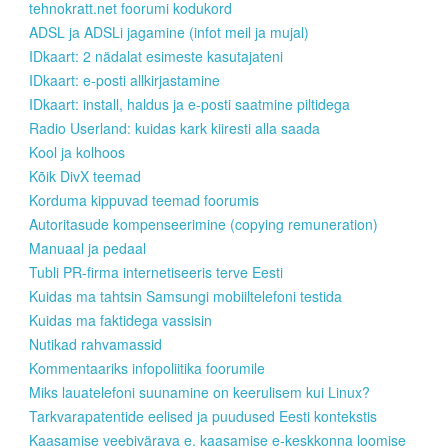
tehnokratt.net foorumi kodukord
ADSL ja ADSLi jagamine (infot meil ja mujal)
IDkaart: 2 nädalat esimeste kasutajateni
IDkaart: e-posti allkirjastamine
IDkaart: install, haldus ja e-posti saatmine piltidega
Radio Userland: kuidas kark kiiresti alla saada
Kool ja kolhoos
Kõik DivX teemad
Korduma kippuvad teemad foorumis
Autoritasude kompenseerimine (copying remuneration)
Manuaal ja pedaal
Tubli PR-firma internetiseeris terve Eesti
Kuidas ma tahtsin Samsungi mobiiltelefoni testida
Kuidas ma faktidega vassisin
Nutikad rahvamassid
Kommentaariks infopoliitika foorumile
Miks lauatelefoni suunamine on keerulisem kui Linux?
Tarkvarapatentide eelised ja puudused Eesti kontekstis
Kaasamise veebivärava e. kaasamise e-keskkonna loomise