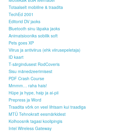
Totaalselt mobiilne & traadita
TechEd 2001
Editorid DV jaoks
Bluetooth sinu läpaka jaoks
Animatsiooniks sobilik soft
Pets goes XP
Viirus ja antiviirus (ehk viirusepeletaja)
ID kaart
T-särgindusest RodCoveris
Sisu mänedzeerimisest
PDF Crash Course
Mmmm… raha hais!
Hüpe ja hype, haip ja ai-pii
Prepress ja Word
Traadita võrk on veel lihtsam kui traadiga
MTÜ Tehnokratt eesmärkidest
Kolhoosnik tagasi koolipingis
Intel Wireless Gateway