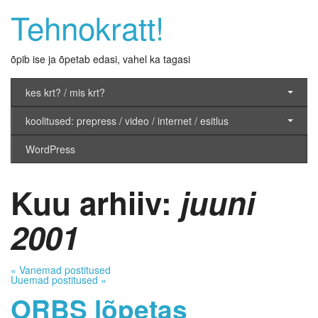
Tehnokratt!
õpib ise ja õpetab edasi, vahel ka tagasi
kes krt? / mis krt?
koolitused: prepress / video / internet / esitlus
WordPress
Kuu arhiiv:
juuni
2001
«
Vanemad postitused
Uuemad postitused
»
ORBS lõpetas