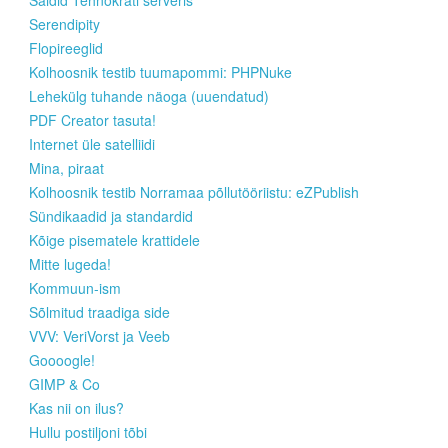
Serendipity
Flopireeglid
Kolhoosnik testib tuumapommi: PHPNuke
Lehekülg tuhande näoga (uuendatud)
PDF Creator tasuta!
Internet üle satelliidi
Mina, piraat
Kolhoosnik testib Norramaa põllutööriistu: eZPublish
Sündikaadid ja standardid
Kõige pisematele krattidele
Mitte lugeda!
Kommuun-ism
Sõlmitud traadiga side
VVV: VeriVorst ja Veeb
Goooogle!
GIMP & Co
Kas nii on ilus?
Hullu postiljoni tõbi