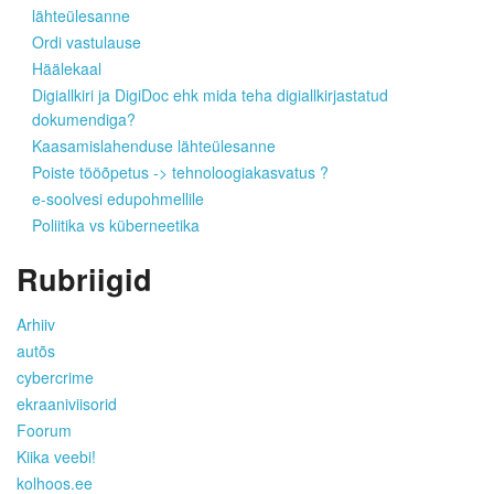
lähteülesanne
Ordi vastulause
Häälekaal
Digiallkiri ja DigiDoc ehk mida teha digiallkirjastatud
dokumendiga?
Kaasamislahenduse lähteülesanne
Poiste tööõpetus -> tehnoloogiakasvatus ?
e-soolvesi edupohmellile
Poliitika vs küberneetika
Rubriigid
Arhiiv
autõs
cybercrime
ekraaniviisorid
Foorum
Kiika veebi!
kolhoos.ee