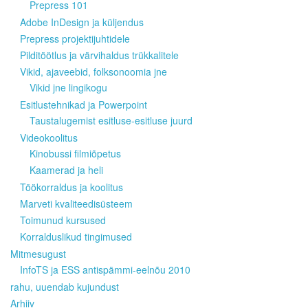
Prepress 101
Adobe InDesign ja küljendus
Prepress projektijuhtidele
Pilditöötlus ja värvihaldus trükkalitele
Vikid, ajaveebid, folksonoomia jne
Vikid jne lingikogu
Esitlustehnikad ja Powerpoint
Taustalugemist esitluse-esitluse juurd
Videokoolitus
Kinobussi filmiõpetus
Kaamerad ja heli
Töökorraldus ja koolitus
Marveti kvaliteedisüsteem
Toimunud kursused
Korralduslikud tingimused
Mitmesugust
InfoTS ja ESS antispämmi-eelnõu 2010
rahu, uuendab kujundust
Arhiiv