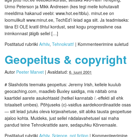
Urmo Peterson ja Mikk Andresen (kes tegi meile kohutavalt
meeldima hakanud veebi: www.hot.ee/tiblu). minut.ee on
loomulikult www.minut.ee, TechEd’i leiad aga siit. Ja teadmiseks:
täna EI OLE kratil õhtul kordust, sest kogu progressiivne osa
inimkonnast jälgib sellel […]
Postitatud rubriiki
Arhiiv
,
Tehnokratt!
|
Kommenteerimine suletud
Geopeitus & copyright
Autor
Peeter Marvet
|
Avaldatud:
6. juuni 2001
# Slashdotis teemaks geopeitus: Jeremy Irish, kellele kuulub
geocaching.com, maadleb Buxley saidiga, mis näitab oma
kaartidel aarete asukohtasid (hetkel kannatab /.-effekti all ehk
totaalselt umbes). Põhjuseks (c)-vaidlus aardekoordinaatide osas
— siit leiad jutuks oleva kirjavahetuse, siit abiks tausta geopeituse
ajaloo kohta. Muideks, just sellel nädalavahetusel sai maha
pandud teine Tehnokrattide aare, sedapuhku Kõrvemaale.
Postitatud rubriiki
Arhiiv
,
Science, not fiction
|
Kommenteerimine