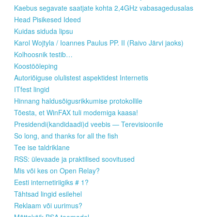
Kaebus segavate saatjate kohta 2,4GHz vabasagedusalas
Head Pisikesed Ideed
Kuidas siduda lipsu
Karol Wojtyla / Ioannes Paulus PP. II (Raivo Järvi jaoks)
Kolhoosnik testib…
Koostööleping
Autoriõiguse olulistest aspektidest Internetis
ITfest lingid
Hinnang haldusõigusrikkumise protokollile
Tõesta, et WinFAX tuli modemiga kaasa!
Presidendi(kandidaadi)d veebis — Terevisioonile
So long, and thanks for all the fish
Tee ise taldriklane
RSS: ülevaade ja praktilised soovitused
Mis või kes on Open Relay?
Eesti internetiriigiks # 1?
Tähtsad lingid esilehel
Reklaam või uurimus?
Mõttekäik BSA teemadel